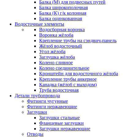
Балка (М) для подвесных путей
Балка широкополочная
Балка (К) г/к колонная
Балка оцинкованная
Водосточные элементы
Водосборная воронка
Воронка жёлоба
Крепление трубы на сэндвич-панель
Жёлоб водосточный
Угол жёлоба
Заглушка жёлоба
Колено сливное
Колено соединительное
Кронштейн для водосточного жёлоба
Крепление трубы анкерное
Канадка (жёлоб с выходом)
Труба водосточная
Детали трубопровода
Фитинги чугунные
Фитинги нержавеющие
Заглушки
Заглушки стальные
Фланцевые заглушки
Заглушки нержавеющие
Отводы