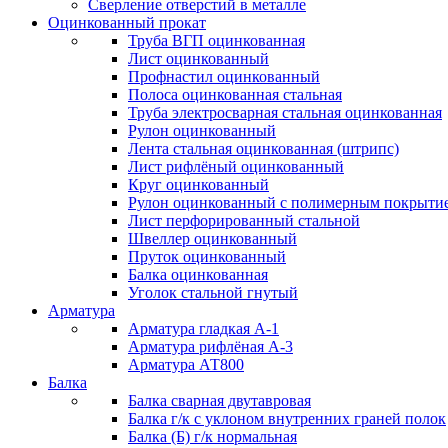
Сверление отверстий в металле
Оцинкованный прокат
Труба ВГП оцинкованная
Лист оцинкованный
Профнастил оцинкованный
Полоса оцинкованная стальная
Труба электросварная стальная оцинкованная
Рулон оцинкованный
Лента стальная оцинкованная (штрипс)
Лист рифлёный оцинкованный
Круг оцинкованный
Рулон оцинкованный с полимерным покрыти
Лист перфорированный стальной
Швеллер оцинкованный
Пруток оцинкованный
Балка оцинкованная
Уголок стальной гнутый
Арматура
Арматура гладкая А-1
Арматура рифлёная А-3
Арматура АТ800
Балка
Балка сварная двутавровая
Балка г/к с уклоном внутренних граней полок
Балка (Б) г/к нормальная