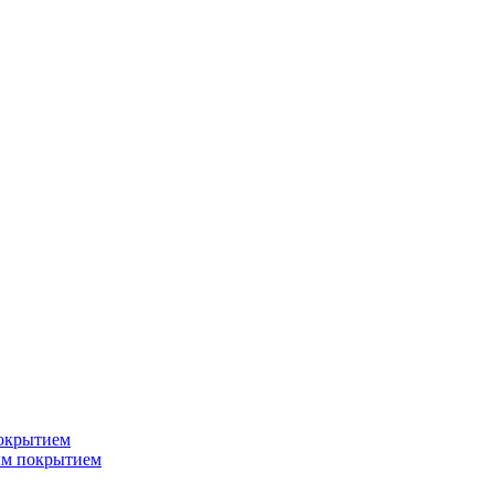
окрытием
ым покрытием