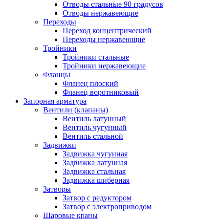
Отводы стальные 90 градусов
Отводы нержавеющие
Переходы
Переход концентрический
Переходы нержавеющие
Тройники
Тройники стальные
Тройники нержавеющие
Фланцы
Фланец плоский
Фланец воротниковый
Запорная арматура
Вентили (клапаны)
Вентиль латунный
Вентиль чугунный
Вентиль стальной
Задвижки
Задвижка чугунная
Задвижка латунная
Задвижка стальная
Задвижка шиберная
Затворы
Затвор с редуктором
Затвор с электроприводом
Шаровые краны