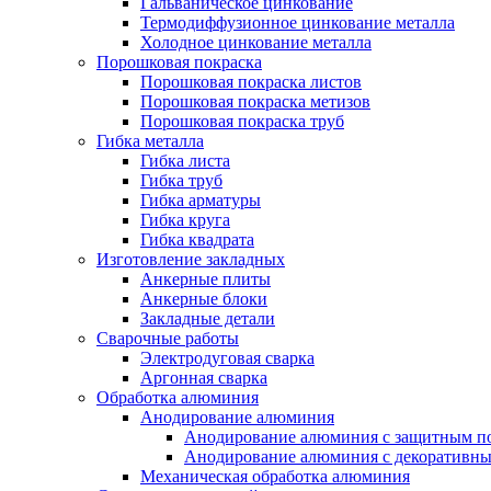
Гальваническое цинкование
Термодиффузионное цинкование металла
Холодное цинкование металла
Порошковая покраска
Порошковая покраска листов
Порошковая покраска метизов
Порошковая покраска труб
Гибка металла
Гибка листа
Гибка труб
Гибка арматуры
Гибка круга
Гибка квадрата
Изготовление закладных
Анкерные плиты
Анкерные блоки
Закладные детали
Сварочные работы
Электродуговая сварка
Аргонная сварка
Обработка алюминия
Анодирование алюминия
Анодирование алюминия с защитным п
Анодирование алюминия с декоративн
Механическая обработка алюминия