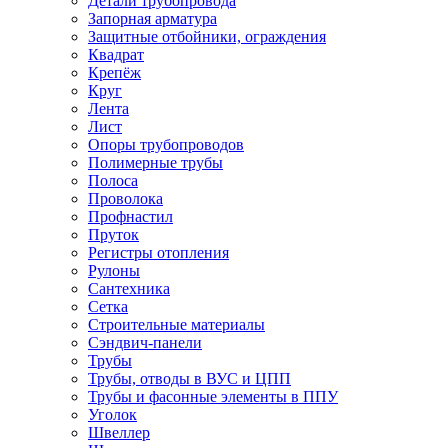
Детали трубопровода
Запорная арматура
Защитные отбойники, ограждения
Квадрат
Крепёж
Круг
Лента
Лист
Опоры трубопроводов
Полимерные трубы
Полоса
Проволока
Профнастил
Пруток
Регистры отопления
Рулоны
Сантехника
Сетка
Строительные материалы
Сэндвич-панели
Трубы
Трубы, отводы в ВУС и ЦПП
Трубы и фасонные элементы в ППУ
Уголок
Швеллер