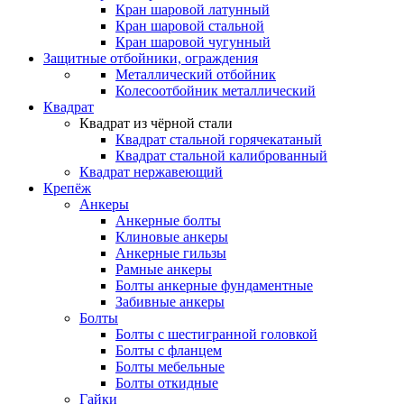
Кран шаровой латунный
Кран шаровой стальной
Кран шаровой чугунный
Защитные отбойники, ограждения
Металлический отбойник
Колесоотбойник металлический
Квадрат
Квадрат из чёрной стали
Квадрат стальной горячекатаный
Квадрат стальной калиброванный
Квадрат нержавеющий
Крепёж
Анкеры
Анкерные болты
Клиновые анкеры
Анкерные гильзы
Рамные анкеры
Болты анкерные фундаментные
Забивные анкеры
Болты
Болты с шестигранной головкой
Болты с фланцем
Болты мебельные
Болты откидные
Гайки