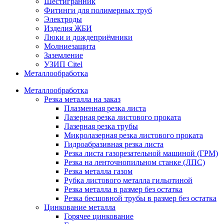
Шестигранник
Фитинги для полимерных труб
Электроды
Изделия ЖБИ
Люки и дождеприёмники
Молниезащита
Заземление
УЗИП Citel
Металлообработка
Металлообработка
Резка металла на заказ
Плазменная резка листа
Лазерная резка листового проката
Лазерная резка трубы
Микролазерная резка листового проката
Гидроабразивная резка листа
Резка листа газорезательной машиной (ГРМ)
Резка на ленточнопильном станке (ЛПС)
Резка металла газом
Рубка листового металла гильотиной
Резка металла в размер без остатка
Резка бесшовной трубы в размер без остатка
Цинкование металла
Горячее цинкование