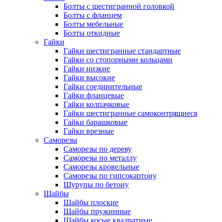
Болты с шестигранной головкой
Болты с фланцем
Болты мебельные
Болты откидные
Гайки
Гайки шестигранные стандартные
Гайки со стопорными кольцами
Гайки низкие
Гайки высокие
Гайки соединительные
Гайки фланцевые
Гайки колпачковые
Гайки шестигранные самоконтрящиеся
Гайки барашковые
Гайки врезные
Саморезы
Саморезы по дереву
Саморезы по металлу
Саморезы кровельные
Саморезы по гипсокартону
Шурупы по бетону
Шайбы
Шайбы плоские
Шайбы пружинные
Шайбы косые квадратные