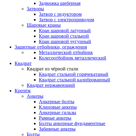
Задвижка шиберная
Затворы
Затвор с редуктором
Затвор с электроприводом
Шаровые краны
Кран шаровой латунный
Кран шаровой стальной
Кран шаровой чугунный
Защитные отбойники, ограждения
Металлический отбойник
Колесоотбойник металлический
Квадрат
Квадрат из чёрной стали
Квадрат стальной горячекатаный
Квадрат стальной калиброванный
Квадрат нержавеющий
Крепёж
Анкеры
Анкерные болты
Клиновые анкеры
Анкерные гильзы
Рамные анкеры
Болты анкерные фундаментные
Забивные анкеры
Болты