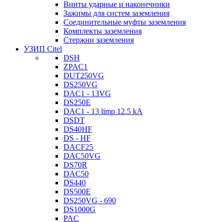
Винты ударные и наконечники
Зажимы для систем заземления
Соединительные муфты заземления
Комплекты заземления
Стержни заземления
УЗИП Citel
DSH
ZPAC1
DUT250VG
DS250VG
DAC1 - 13VG
DS250E
DAC1 - 13 limp 12.5 kA
DSDT
DS40HF
DS - HF
DACF25
DAC50VG
DS70R
DAC50
DS440
DS500E
DS250VG - 690
DS1000G
PAC