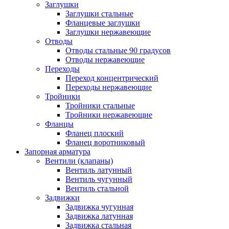
Заглушки
Заглушки стальные
Фланцевые заглушки
Заглушки нержавеющие
Отводы
Отводы стальные 90 градусов
Отводы нержавеющие
Переходы
Переход концентрический
Переходы нержавеющие
Тройники
Тройники стальные
Тройники нержавеющие
Фланцы
Фланец плоский
Фланец воротниковый
Запорная арматура
Вентили (клапаны)
Вентиль латунный
Вентиль чугунный
Вентиль стальной
Задвижки
Задвижка чугунная
Задвижка латунная
Задвижка стальная