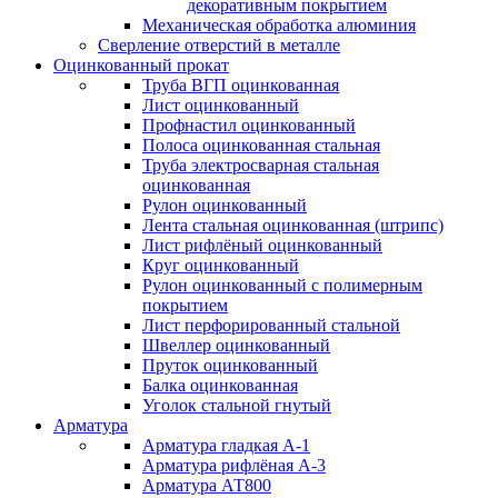
декоративным покрытием
Механическая обработка алюминия
Сверление отверстий в металле
Оцинкованный прокат
Труба ВГП оцинкованная
Лист оцинкованный
Профнастил оцинкованный
Полоса оцинкованная стальная
Труба электросварная стальная
оцинкованная
Рулон оцинкованный
Лента стальная оцинкованная (штрипс)
Лист рифлёный оцинкованный
Круг оцинкованный
Рулон оцинкованный с полимерным
покрытием
Лист перфорированный стальной
Швеллер оцинкованный
Пруток оцинкованный
Балка оцинкованная
Уголок стальной гнутый
Арматура
Арматура гладкая А-1
Арматура рифлёная А-3
Арматура АТ800