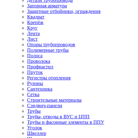
Детали трубопровода
Запорная арматура
Защитные отбойники, ограждения
Квадрат
Крепёж
Круг
Лента
Лист
Опоры трубопроводов
Полимерные трубы
Полоса
Проволока
Профнастил
Пруток
Регистры отопления
Рулоны
Сантехника
Сетка
Строительные материалы
Сэндвич-панели
Трубы
Трубы, отводы в ВУС и ЦПП
Трубы и фасонные элементы в ППУ
Уголок
Швеллер