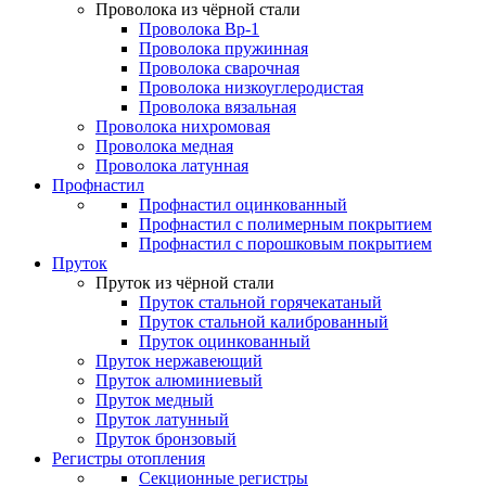
Проволока из чёрной стали
Проволока Вр-1
Проволока пружинная
Проволока сварочная
Проволока низкоуглеродистая
Проволока вязальная
Проволока нихромовая
Проволока медная
Проволока латунная
Профнастил
Профнастил оцинкованный
Профнастил с полимерным покрытием
Профнастил с порошковым покрытием
Пруток
Пруток из чёрной стали
Пруток стальной горячекатаный
Пруток стальной калиброванный
Пруток оцинкованный
Пруток нержавеющий
Пруток алюминиевый
Пруток медный
Пруток латунный
Пруток бронзовый
Регистры отопления
Секционные регистры