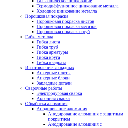
Гальваническое цинкование
Термодиффузионное цинкование металла
Холодное цинкование металла
Порошковая покраска
Порошковая покраска листов
Порошковая покраска метизов
Порошковая покраска труб
Гибка металла
Гибка листа
Гибка труб
Гибка арматуры
Гибка круга
Гибка квадрата
Изготовление закладных
Анкерные плиты
Анкерные блоки
Закладные детали
Сварочные работы
Электродуговая сварка
Аргонная сварка
Обработка алюминия
Анодирование алюминия
Анодирование алюминия с защитным
покрытием
Анодирование алюминия с