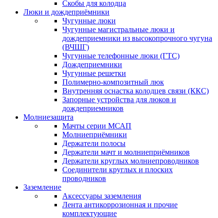
Скобы для колодца
Люки и дождеприёмники
Чугунные люки
Чугунные магистральные люки и
дождеприемники из высокопрочного чугуна
(ВЧШГ)
Чугунные телефонные люки (ГТС)
Дождеприемники
Чугунные решетки
Полимерно-композитный люк
Внутренняя оснастка колодцев связи (ККС)
Запорные устройства для люков и
дождеприемников
Молниезащита
Мачты серии МСАП
Молниеприёмники
Держатели полосы
Держатели мачт и молниеприёмников
Держатели круглых молниепроводников
Cоединители круглых и плоских
проводников
Заземление
Аксессуары заземления
Лента антикоррозионная и прочие
комплектующие