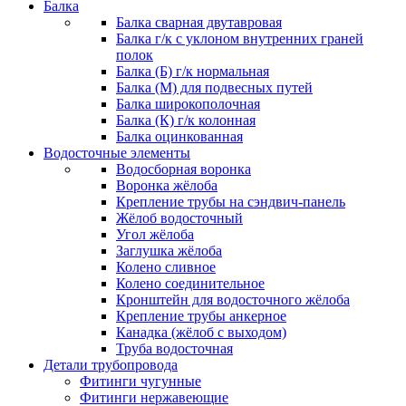
Балка
Балка сварная двутавровая
Балка г/к с уклоном внутренних граней
полок
Балка (Б) г/к нормальная
Балка (М) для подвесных путей
Балка широкополочная
Балка (К) г/к колонная
Балка оцинкованная
Водосточные элементы
Водосборная воронка
Воронка жёлоба
Крепление трубы на сэндвич-панель
Жёлоб водосточный
Угол жёлоба
Заглушка жёлоба
Колено сливное
Колено соединительное
Кронштейн для водосточного жёлоба
Крепление трубы анкерное
Канадка (жёлоб с выходом)
Труба водосточная
Детали трубопровода
Фитинги чугунные
Фитинги нержавеющие