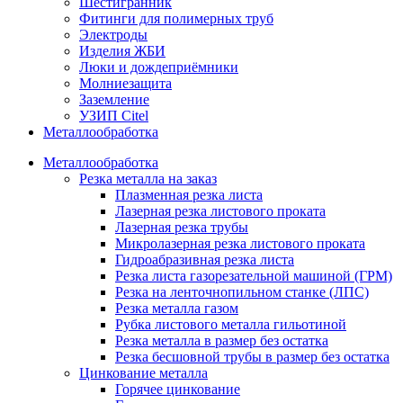
Шестигранник
Фитинги для полимерных труб
Электроды
Изделия ЖБИ
Люки и дождеприёмники
Молниезащита
Заземление
УЗИП Citel
Металлообработка
Металлообработка
Резка металла на заказ
Плазменная резка листа
Лазерная резка листового проката
Лазерная резка трубы
Микролазерная резка листового проката
Гидроабразивная резка листа
Резка листа газорезательной машиной (ГРМ)
Резка на ленточнопильном станке (ЛПС)
Резка металла газом
Рубка листового металла гильотиной
Резка металла в размер без остатка
Резка бесшовной трубы в размер без остатка
Цинкование металла
Горячее цинкование