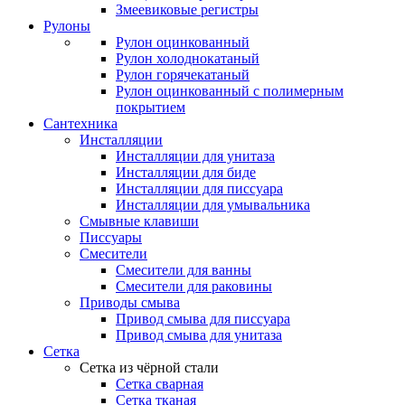
Змеевиковые регистры
Рулоны
Рулон оцинкованный
Рулон холоднокатаный
Рулон горячекатаный
Рулон оцинкованный с полимерным
покрытием
Сантехника
Инсталляции
Инсталляции для унитаза
Инсталляции для биде
Инсталляции для писсуара
Инсталляции для умывальника
Смывные клавиши
Писсуары
Смесители
Смесители для ванны
Смесители для раковины
Приводы смыва
Привод смыва для писсуара
Привод смыва для унитаза
Сетка
Сетка из чёрной стали
Сетка сварная
Сетка тканая