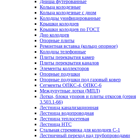
Днища футерованные
Кольца колодезные
Кольца колодезные с дном
Колодцы унифицированные
Крышки колодцев
Крышки колодцев по ГОСТ
Дно колодцев
Опорные плиты
Ремонтная вставка (кольцо опорное)
Колодцы телефонные
Плиты перекрытия камер
Плиты перекрытия каналов
Элементы коллекторов
Опорные подушки
Опорные подушки под газовый ковер
Сегменты ОПКС-4, ОПКС-6
Междупутные лотки (МПЛ)
Лотки, блоки упоров и плиты откосов (серия
3.503.1-66)
Лестница канализационная
Лестница водопроводная
Лестница теплосетевая
Лестница НТС
Стальная стремянка для колодцев С-1
Лестничный переход над трубопроводами