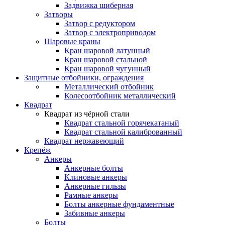
Задвижка шиберная
Затворы
Затвор с редуктором
Затвор с электроприводом
Шаровые краны
Кран шаровой латунный
Кран шаровой стальной
Кран шаровой чугунный
Защитные отбойники, ограждения
Металлический отбойник
Колесоотбойник металлический
Квадрат
Квадрат из чёрной стали
Квадрат стальной горячекатаный
Квадрат стальной калиброванный
Квадрат нержавеющий
Крепёж
Анкеры
Анкерные болты
Клиновые анкеры
Анкерные гильзы
Рамные анкеры
Болты анкерные фундаментные
Забивные анкеры
Болты