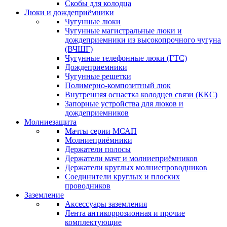
Скобы для колодца
Люки и дождеприёмники
Чугунные люки
Чугунные магистральные люки и
дождеприемники из высокопрочного чугуна
(ВЧШГ)
Чугунные телефонные люки (ГТС)
Дождеприемники
Чугунные решетки
Полимерно-композитный люк
Внутренняя оснастка колодцев связи (ККС)
Запорные устройства для люков и
дождеприемников
Молниезащита
Мачты серии МСАП
Молниеприёмники
Держатели полосы
Держатели мачт и молниеприёмников
Держатели круглых молниепроводников
Cоединители круглых и плоских
проводников
Заземление
Аксессуары заземления
Лента антикоррозионная и прочие
комплектующие