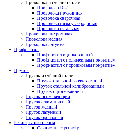
Проволока из чёрной стали
Проволока Вр-1
Проволока пружинная
Проволока сварочная
Проволока низкоуглеродистая
Проволока вязальная
Проволока нихромовая
Проволока медная
Проволока латунная
Профнастил
Профнастил оцинкованный
Профнастил с полимерным покрытием
Профнастил с порошковым покрытием
Пруток
Пруток из чёрной стали
Пруток стальной горячекатаный
Пруток стальной калиброванный
Пруток оцинкованный
Пруток нержавеющий
Пруток алюминиевый
Пруток медный
Пруток латунный
Пруток бронзовый
Регистры отопления
Секционные регистры