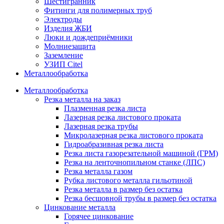
Шестигранник
Фитинги для полимерных труб
Электроды
Изделия ЖБИ
Люки и дождеприёмники
Молниезащита
Заземление
УЗИП Citel
Металлообработка
Металлообработка
Резка металла на заказ
Плазменная резка листа
Лазерная резка листового проката
Лазерная резка трубы
Микролазерная резка листового проката
Гидроабразивная резка листа
Резка листа газорезательной машиной (ГРМ)
Резка на ленточнопильном станке (ЛПС)
Резка металла газом
Рубка листового металла гильотиной
Резка металла в размер без остатка
Резка бесшовной трубы в размер без остатка
Цинкование металла
Горячее цинкование