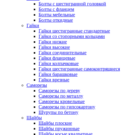
Болты с шестигранной головкой
Болты с фланцем
Болты мебельные
Болты откидные
Гайки
Гайки шестигранные стандартные
Гайки со стопорными кольцами
Гайки низкие
Гайки высокие
Гайки соединительные
Гайки фланцевые
Гайки колпачковые
Гайки шестигранные самоконтрящиеся
Гайки барашковые
Гайки врезные
Саморезы
Саморезы по дереву
Саморезы по металлу
Саморезы кровельные
Саморезы по гипсокартону
Шурупы по бетону
Шайбы
Шайбы плоские
Шайбы пружинные
Шайбы косые квадратные