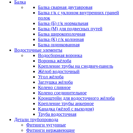
Балка
Балка сварная двутавровая
Балка г/к с уклоном внутренних граней
полок
Балка (Б) г/к нормальная
Балка (М) для подвесных путей
Балка широкополочная
Балка (К) г/к колонная
Балка оцинкованная
Водосточные элементы
Водосборная воронка
Воронка жёлоба
Крепление трубы на сэндвич-панель
Жёлоб водосточный
Угол жёлоба
Заглушка жёлоба
Колено сливное
Колено соединительное
Кронштейн для водосточного жёлоба
Крепление трубы анкерное
Канадка (жёлоб с выходом)
Труба водосточная
Детали трубопровода
Фитинги чугунные
Фитинги нержавеющие