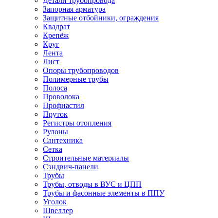
Детали трубопровода
Запорная арматура
Защитные отбойники, ограждения
Квадрат
Крепёж
Круг
Лента
Лист
Опоры трубопроводов
Полимерные трубы
Полоса
Проволока
Профнастил
Пруток
Регистры отопления
Рулоны
Сантехника
Сетка
Строительные материалы
Сэндвич-панели
Трубы
Трубы, отводы в ВУС и ЦПП
Трубы и фасонные элементы в ППУ
Уголок
Швеллер