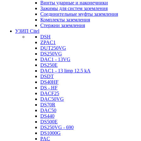
Винты ударные и наконечники
Зажимы для систем заземления
Соединительные муфты заземления
Комплекты заземления
Стержни заземления
УЗИП Citel
DSH
ZPAC1
DUT250VG
DS250VG
DAC1 - 13VG
DS250E
DAC1 - 13 limp 12.5 kA
DSDT
DS40HF
DS - HF
DACF25
DAC50VG
DS70R
DAC50
DS440
DS500E
DS250VG - 690
DS1000G
PAC