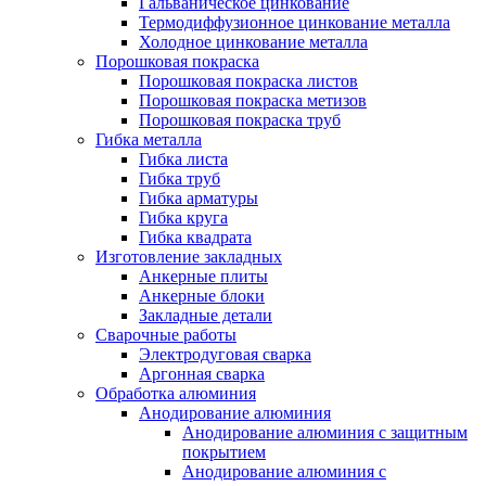
Гальваническое цинкование
Термодиффузионное цинкование металла
Холодное цинкование металла
Порошковая покраска
Порошковая покраска листов
Порошковая покраска метизов
Порошковая покраска труб
Гибка металла
Гибка листа
Гибка труб
Гибка арматуры
Гибка круга
Гибка квадрата
Изготовление закладных
Анкерные плиты
Анкерные блоки
Закладные детали
Сварочные работы
Электродуговая сварка
Аргонная сварка
Обработка алюминия
Анодирование алюминия
Анодирование алюминия с защитным
покрытием
Анодирование алюминия с