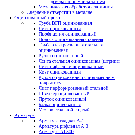
декоративным покрытием
Механическая обработка алюминия
Сверление отверстий в металле
Оцинкованный прокат
Труба ВГП оцинкованная
Лист оцинкованный
Профнастил оцинкованный
Полоса оцинкованная стальная
Труба электросварная стальная
оцинкованная
Рулон оцинкованный
Лента стальная оцинкованная (штрипс)
Лист рифлёный оцинкованный
Круг оцинкованный
Рулон оцинкованный с полимерным
покрытием
Лист перфорированный стальной
Швеллер оцинкованный
Пруток оцинкованный
Балка оцинкованная
Уголок стальной гнутый
Арматура
Арматура гладкая А-1
Арматура рифлёная А-3
Арматура АТ800