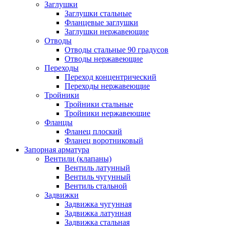
Заглушки
Заглушки стальные
Фланцевые заглушки
Заглушки нержавеющие
Отводы
Отводы стальные 90 градусов
Отводы нержавеющие
Переходы
Переход концентрический
Переходы нержавеющие
Тройники
Тройники стальные
Тройники нержавеющие
Фланцы
Фланец плоский
Фланец воротниковый
Запорная арматура
Вентили (клапаны)
Вентиль латунный
Вентиль чугунный
Вентиль стальной
Задвижки
Задвижка чугунная
Задвижка латунная
Задвижка стальная