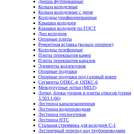
Днища футерованные
Кольца колодезные
Кольца колодезные с дном
Колодцы унифицированные
Крышки колодцев
Крышки колодцев по ГОСТ
Дно колодцев
Опорные плиты
Ремонтная вставка (кольцо опорное)
Колодцы телефонные
Плиты перекрытия камер
Плиты перекрытия каналов
Элементы коллекторов
Опорные подушки
Опорные подушки под газовый ковер
Сегменты ОПКС-4, ОПКС-6
Междупутные лотки (МПЛ)
Лотки, блоки упоров и плиты откосов (серия
3.503.1-66)
Лестница канализационная
Лестница водопроводная
Лестница теплосетевая
Лестница НТС
Стальная стремянка для колодцев С-1
Лестничный переход над трубопроводами