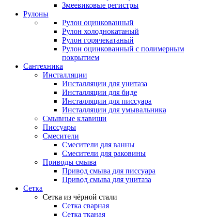
Змеевиковые регистры
Рулоны
Рулон оцинкованный
Рулон холоднокатаный
Рулон горячекатаный
Рулон оцинкованный с полимерным
покрытием
Сантехника
Инсталляции
Инсталляции для унитаза
Инсталляции для биде
Инсталляции для писсуара
Инсталляции для умывальника
Смывные клавиши
Писсуары
Смесители
Смесители для ванны
Смесители для раковины
Приводы смыва
Привод смыва для писсуара
Привод смыва для унитаза
Сетка
Сетка из чёрной стали
Сетка сварная
Сетка тканая