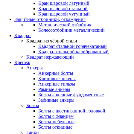
Кран шаровой латунный
Кран шаровой стальной
Кран шаровой чугунный
Защитные отбойники, ограждения
Металлический отбойник
Колесоотбойник металлический
Квадрат
Квадрат из чёрной стали
Квадрат стальной горячекатаный
Квадрат стальной калиброванный
Квадрат нержавеющий
Крепёж
Анкеры
Анкерные болты
Клиновые анкеры
Анкерные гильзы
Рамные анкеры
Болты анкерные фундаментные
Забивные анкеры
Болты
Болты с шестигранной головкой
Болты с фланцем
Болты мебельные
Болты откидные
Гайки