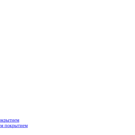
окрытием
ым покрытием