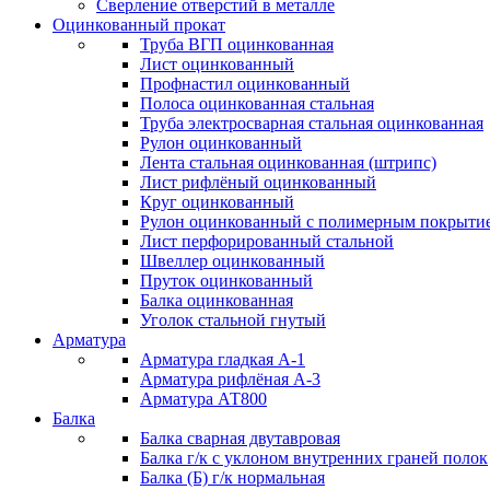
Сверление отверстий в металле
Оцинкованный прокат
Труба ВГП оцинкованная
Лист оцинкованный
Профнастил оцинкованный
Полоса оцинкованная стальная
Труба электросварная стальная оцинкованная
Рулон оцинкованный
Лента стальная оцинкованная (штрипс)
Лист рифлёный оцинкованный
Круг оцинкованный
Рулон оцинкованный с полимерным покрыти
Лист перфорированный стальной
Швеллер оцинкованный
Пруток оцинкованный
Балка оцинкованная
Уголок стальной гнутый
Арматура
Арматура гладкая А-1
Арматура рифлёная А-3
Арматура АТ800
Балка
Балка сварная двутавровая
Балка г/к с уклоном внутренних граней полок
Балка (Б) г/к нормальная