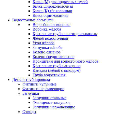
Балка (М) для подвесных путей
Балка широкополочная
Балка (К) г/к колонная
Балка оцинкованная
Водосточные элементы
Водосборная воронка
Воронка жёлоба
Крепление трубы на сэндвич-панель
Жёлоб водосточный
Угол жёлоба
Заглушка жёлоба
Колено сливное
Колено соединительное
Кронштейн для водосточного жёлоба
Крепление трубы анкерное
Канадка (жёлоб с выходом)
Труба водосточная
Детали трубопровода
Фитинги чугунные
Фитинги нержавеющие
Заглушки
Заглушки стальные
Фланцевые заглушки
Заглушки нержавеющие
Отводы