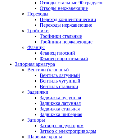
Отводы стальные 90 градусов
Отводы нержавеющие
Переходы
Переход концентрический
Переходы нержавеющие
Тройники
Тройники стальные
Тройники нержавеющие
Фланцы
Фланец плоский
Фланец воротниковый
Запорная арматура
Вентили (клапаны)
Вентиль латунный
Вентиль чугунный
Вентиль стальной
Задвижки
Задвижка чугунная
Задвижка латунная
Задвижка стальная
Задвижка шиберная
Затворы
Затвор с редуктором
Затвор с электроприводом
Шаровые краны