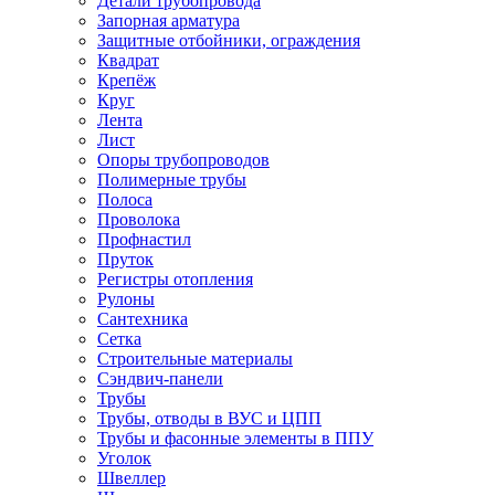
Детали трубопровода
Запорная арматура
Защитные отбойники, ограждения
Квадрат
Крепёж
Круг
Лента
Лист
Опоры трубопроводов
Полимерные трубы
Полоса
Проволока
Профнастил
Пруток
Регистры отопления
Рулоны
Сантехника
Сетка
Строительные материалы
Сэндвич-панели
Трубы
Трубы, отводы в ВУС и ЦПП
Трубы и фасонные элементы в ППУ
Уголок
Швеллер