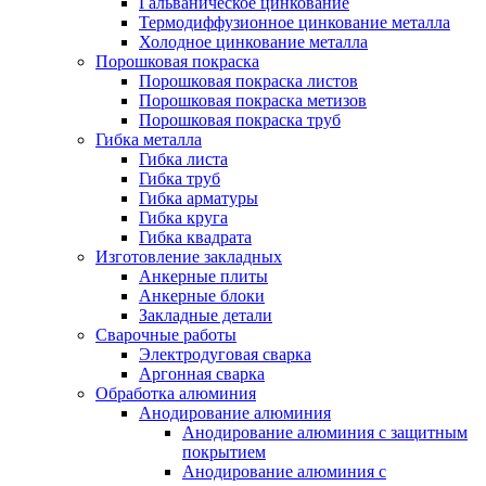
Гальваническое цинкование
Термодиффузионное цинкование металла
Холодное цинкование металла
Порошковая покраска
Порошковая покраска листов
Порошковая покраска метизов
Порошковая покраска труб
Гибка металла
Гибка листа
Гибка труб
Гибка арматуры
Гибка круга
Гибка квадрата
Изготовление закладных
Анкерные плиты
Анкерные блоки
Закладные детали
Сварочные работы
Электродуговая сварка
Аргонная сварка
Обработка алюминия
Анодирование алюминия
Анодирование алюминия с защитным
покрытием
Анодирование алюминия с