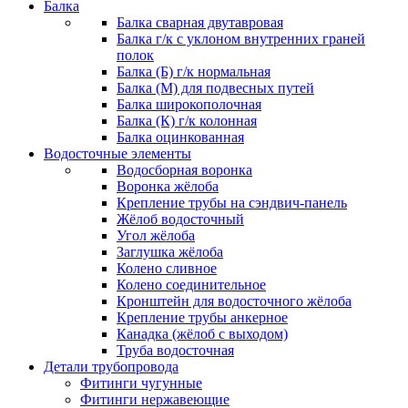
Балка
Балка сварная двутавровая
Балка г/к с уклоном внутренних граней
полок
Балка (Б) г/к нормальная
Балка (М) для подвесных путей
Балка широкополочная
Балка (К) г/к колонная
Балка оцинкованная
Водосточные элементы
Водосборная воронка
Воронка жёлоба
Крепление трубы на сэндвич-панель
Жёлоб водосточный
Угол жёлоба
Заглушка жёлоба
Колено сливное
Колено соединительное
Кронштейн для водосточного жёлоба
Крепление трубы анкерное
Канадка (жёлоб с выходом)
Труба водосточная
Детали трубопровода
Фитинги чугунные
Фитинги нержавеющие