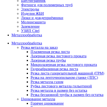
Шестигранник
Фитинги для полимерных труб
Электроды
Изделия ЖБИ
Люки и дождеприёмники
Молниезащита
Заземление
УЗИП Citel
Металлообработка
Металлообработка
Резка металла на заказ
Плазменная резка листа
Лазерная резка листового проката
Лазерная резка трубы
Микролазерная резка листового проката
Гидроабразивная резка листа
Резка листа газорезательной машиной (ГРМ)
Резка на ленточнопильном станке (ЛПС)
Резка металла газом
Рубка листового металла гильотиной
Резка металла в размер без остатка
Резка бесшовной трубы в размер без остатка
Цинкование металла
Горячее цинкование