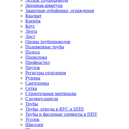
Детали трубопровода
Запорная арматура
Защитные отбойники, ограждения
Квадрат
Крепёж
Круг
Лента
Лист
Опоры трубопроводов
Полимерные трубы
Полоса
Проволока
Профнастил
Пруток
Регистры отопления
Рулоны
Сантехника
Сетка
Строительные материалы
Сэндвич-панели
Трубы
Трубы, отводы в ВУС и ЦПП
Трубы и фасонные элементы в ППУ
Уголок
Швеллер