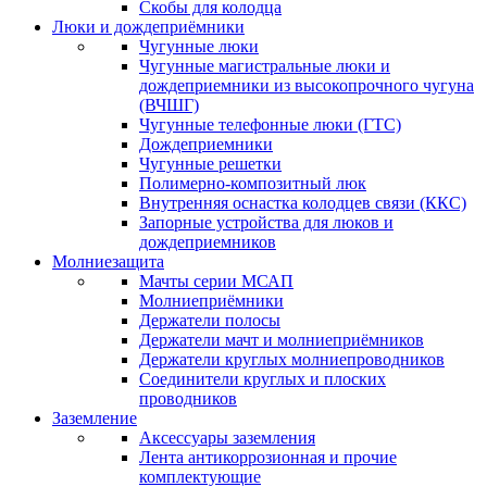
Скобы для колодца
Люки и дождеприёмники
Чугунные люки
Чугунные магистральные люки и
дождеприемники из высокопрочного чугуна
(ВЧШГ)
Чугунные телефонные люки (ГТС)
Дождеприемники
Чугунные решетки
Полимерно-композитный люк
Внутренняя оснастка колодцев связи (ККС)
Запорные устройства для люков и
дождеприемников
Молниезащита
Мачты серии МСАП
Молниеприёмники
Держатели полосы
Держатели мачт и молниеприёмников
Держатели круглых молниепроводников
Cоединители круглых и плоских
проводников
Заземление
Аксессуары заземления
Лента антикоррозионная и прочие
комплектующие