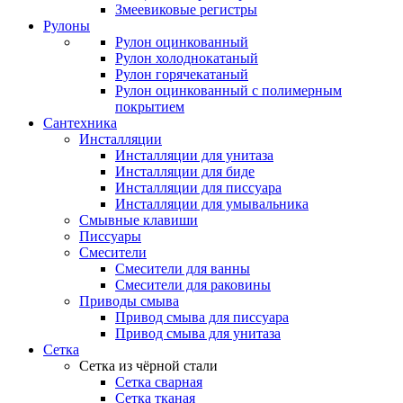
Змеевиковые регистры
Рулоны
Рулон оцинкованный
Рулон холоднокатаный
Рулон горячекатаный
Рулон оцинкованный с полимерным
покрытием
Сантехника
Инсталляции
Инсталляции для унитаза
Инсталляции для биде
Инсталляции для писсуара
Инсталляции для умывальника
Смывные клавиши
Писсуары
Смесители
Смесители для ванны
Смесители для раковины
Приводы смыва
Привод смыва для писсуара
Привод смыва для унитаза
Сетка
Сетка из чёрной стали
Сетка сварная
Сетка тканая