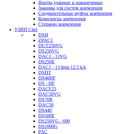
Винты ударные и наконечники
Зажимы для систем заземления
Соединительные муфты заземления
Комплекты заземления
Стержни заземления
УЗИП Citel
DSH
ZPAC1
DUT250VG
DS250VG
DAC1 - 13VG
DS250E
DAC1 - 13 limp 12.5 kA
DSDT
DS40HF
DS - HF
DACF25
DAC50VG
DS70R
DAC50
DS440
DS500E
DS250VG - 690
DS1000G
PAC