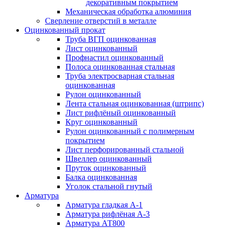
декоративным покрытием
Механическая обработка алюминия
Сверление отверстий в металле
Оцинкованный прокат
Труба ВГП оцинкованная
Лист оцинкованный
Профнастил оцинкованный
Полоса оцинкованная стальная
Труба электросварная стальная
оцинкованная
Рулон оцинкованный
Лента стальная оцинкованная (штрипс)
Лист рифлёный оцинкованный
Круг оцинкованный
Рулон оцинкованный с полимерным
покрытием
Лист перфорированный стальной
Швеллер оцинкованный
Пруток оцинкованный
Балка оцинкованная
Уголок стальной гнутый
Арматура
Арматура гладкая А-1
Арматура рифлёная А-3
Арматура АТ800