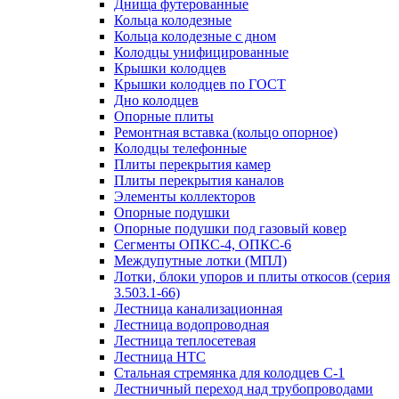
Днища футерованные
Кольца колодезные
Кольца колодезные с дном
Колодцы унифицированные
Крышки колодцев
Крышки колодцев по ГОСТ
Дно колодцев
Опорные плиты
Ремонтная вставка (кольцо опорное)
Колодцы телефонные
Плиты перекрытия камер
Плиты перекрытия каналов
Элементы коллекторов
Опорные подушки
Опорные подушки под газовый ковер
Сегменты ОПКС-4, ОПКС-6
Междупутные лотки (МПЛ)
Лотки, блоки упоров и плиты откосов (серия
3.503.1-66)
Лестница канализационная
Лестница водопроводная
Лестница теплосетевая
Лестница НТС
Стальная стремянка для колодцев С-1
Лестничный переход над трубопроводами