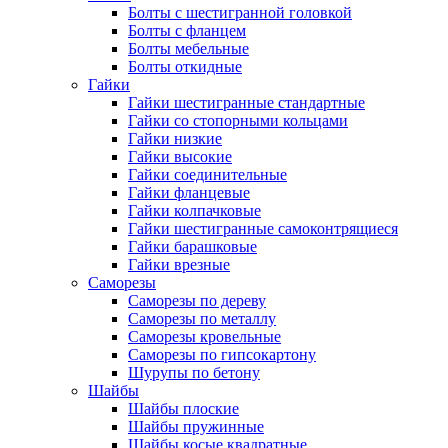
Болты с шестигранной головкой
Болты с фланцем
Болты мебельные
Болты откидные
Гайки
Гайки шестигранные стандартные
Гайки со стопорными кольцами
Гайки низкие
Гайки высокие
Гайки соединительные
Гайки фланцевые
Гайки колпачковые
Гайки шестигранные самоконтрящиеся
Гайки барашковые
Гайки врезные
Саморезы
Саморезы по дереву
Саморезы по металлу
Саморезы кровельные
Саморезы по гипсокартону
Шурупы по бетону
Шайбы
Шайбы плоские
Шайбы пружинные
Шайбы косые квадратные