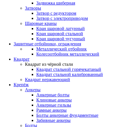
Задвижка шиберная
Затворы
Затвор с редуктором
Затвор с электроприводом
Шаровые краны
Кран шаровой латунный
Кран шаровой стальной
Кран шаровой чугунный
Защитные отбойники, ограждения
Металлический отбойник
Колесоотбойник металлический
Квадрат
Квадрат из чёрной стали
Квадрат стальной горячекатаный
Квадрат стальной калиброванный
Квадрат нержавеющий
Крепёж
Анкеры
Анкерные болты
Клиновые анкеры
Анкерные гильзы
Рамные анкеры
Болты анкерные фундаментные
Забивные анкеры
Болты