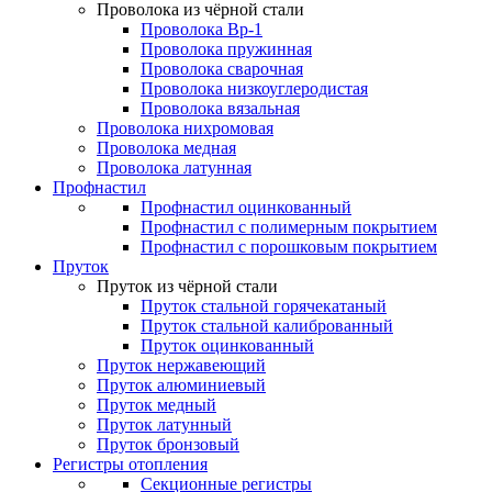
Проволока из чёрной стали
Проволока Вр-1
Проволока пружинная
Проволока сварочная
Проволока низкоуглеродистая
Проволока вязальная
Проволока нихромовая
Проволока медная
Проволока латунная
Профнастил
Профнастил оцинкованный
Профнастил с полимерным покрытием
Профнастил с порошковым покрытием
Пруток
Пруток из чёрной стали
Пруток стальной горячекатаный
Пруток стальной калиброванный
Пруток оцинкованный
Пруток нержавеющий
Пруток алюминиевый
Пруток медный
Пруток латунный
Пруток бронзовый
Регистры отопления
Секционные регистры