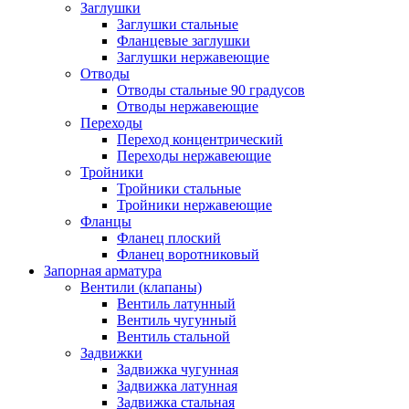
Заглушки
Заглушки стальные
Фланцевые заглушки
Заглушки нержавеющие
Отводы
Отводы стальные 90 градусов
Отводы нержавеющие
Переходы
Переход концентрический
Переходы нержавеющие
Тройники
Тройники стальные
Тройники нержавеющие
Фланцы
Фланец плоский
Фланец воротниковый
Запорная арматура
Вентили (клапаны)
Вентиль латунный
Вентиль чугунный
Вентиль стальной
Задвижки
Задвижка чугунная
Задвижка латунная
Задвижка стальная