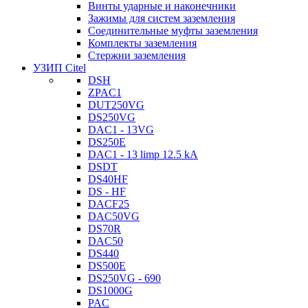
Винты ударные и наконечники
Зажимы для систем заземления
Соединительные муфты заземления
Комплекты заземления
Стержни заземления
УЗИП Citel
DSH
ZPAC1
DUT250VG
DS250VG
DAC1 - 13VG
DS250E
DAC1 - 13 limp 12.5 kA
DSDT
DS40HF
DS - HF
DACF25
DAC50VG
DS70R
DAC50
DS440
DS500E
DS250VG - 690
DS1000G
PAC