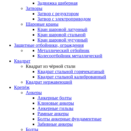
Задвижка шиберная
Затворы
Затвор с редуктором
Затвор с электроприводом
Шаровые краны
Кран шаровой латунный
Кран шаровой стальной
Кран шаровой чугунный
Защитные отбойники, ограждения
Металлический отбойник
Колесоотбойник металлический
Квадрат
Квадрат из чёрной стали
Квадрат стальной горячекатаный
Квадрат стальной калиброванный
Квадрат нержавеющий
Крепёж
Анкеры
Анкерные болты
Клиновые анкеры
Анкерные гильзы
Рамные анкеры
Болты анкерные фундаментные
Забивные анкеры
Болты