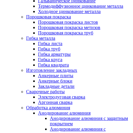
Гальваническое цинкование
Термодиффузионное цинкование металла
Холодное цинкование металла
Порошковая покраска
Порошковая покраска листов
Порошковая покраска метизов
Порошковая покраска труб
Гибка металла
Гибка листа
Гибка труб
Гибка арматуры
Гибка круга
Гибка квадрата
Изготовление закладных
Анкерные плиты
Анкерные блоки
Закладные детали
Сварочные работы
Электродуговая сварка
Аргонная сварка
Обработка алюминия
Анодирование алюминия
Анодирование алюминия с защитным
покрытием
Анодирование алюминия с