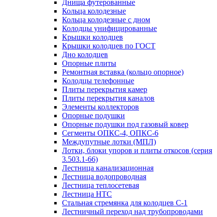
Днища футерованные
Кольца колодезные
Кольца колодезные с дном
Колодцы унифицированные
Крышки колодцев
Крышки колодцев по ГОСТ
Дно колодцев
Опорные плиты
Ремонтная вставка (кольцо опорное)
Колодцы телефонные
Плиты перекрытия камер
Плиты перекрытия каналов
Элементы коллекторов
Опорные подушки
Опорные подушки под газовый ковер
Сегменты ОПКС-4, ОПКС-6
Междупутные лотки (МПЛ)
Лотки, блоки упоров и плиты откосов (серия
3.503.1-66)
Лестница канализационная
Лестница водопроводная
Лестница теплосетевая
Лестница НТС
Стальная стремянка для колодцев С-1
Лестничный переход над трубопроводами