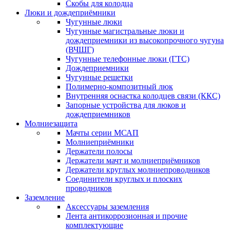
Скобы для колодца
Люки и дождеприёмники
Чугунные люки
Чугунные магистральные люки и
дождеприемники из высокопрочного чугуна
(ВЧШГ)
Чугунные телефонные люки (ГТС)
Дождеприемники
Чугунные решетки
Полимерно-композитный люк
Внутренняя оснастка колодцев связи (ККС)
Запорные устройства для люков и
дождеприемников
Молниезащита
Мачты серии МСАП
Молниеприёмники
Держатели полосы
Держатели мачт и молниеприёмников
Держатели круглых молниепроводников
Cоединители круглых и плоских
проводников
Заземление
Аксессуары заземления
Лента антикоррозионная и прочие
комплектующие