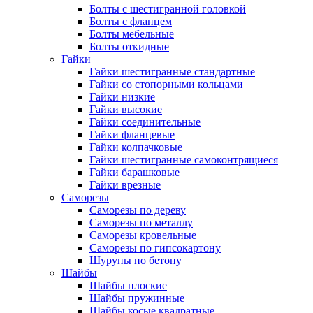
Болты с шестигранной головкой
Болты с фланцем
Болты мебельные
Болты откидные
Гайки
Гайки шестигранные стандартные
Гайки со стопорными кольцами
Гайки низкие
Гайки высокие
Гайки соединительные
Гайки фланцевые
Гайки колпачковые
Гайки шестигранные самоконтрящиеся
Гайки барашковые
Гайки врезные
Саморезы
Саморезы по дереву
Саморезы по металлу
Саморезы кровельные
Саморезы по гипсокартону
Шурупы по бетону
Шайбы
Шайбы плоские
Шайбы пружинные
Шайбы косые квадратные