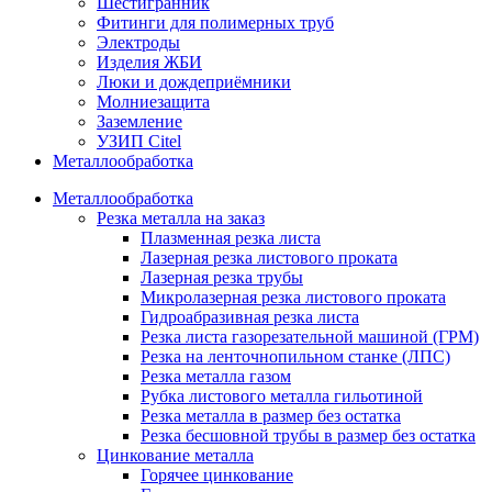
Шестигранник
Фитинги для полимерных труб
Электроды
Изделия ЖБИ
Люки и дождеприёмники
Молниезащита
Заземление
УЗИП Citel
Металлообработка
Металлообработка
Резка металла на заказ
Плазменная резка листа
Лазерная резка листового проката
Лазерная резка трубы
Микролазерная резка листового проката
Гидроабразивная резка листа
Резка листа газорезательной машиной (ГРМ)
Резка на ленточнопильном станке (ЛПС)
Резка металла газом
Рубка листового металла гильотиной
Резка металла в размер без остатка
Резка бесшовной трубы в размер без остатка
Цинкование металла
Горячее цинкование