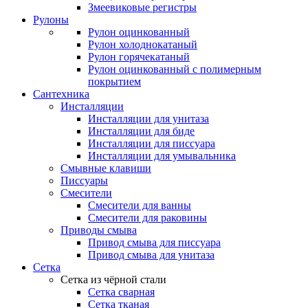
Змеевиковые регистры
Рулоны
Рулон оцинкованный
Рулон холоднокатаный
Рулон горячекатаный
Рулон оцинкованный с полимерным
покрытием
Сантехника
Инсталляции
Инсталляции для унитаза
Инсталляции для биде
Инсталляции для писсуара
Инсталляции для умывальника
Смывные клавиши
Писсуары
Смесители
Смесители для ванны
Смесители для раковины
Приводы смыва
Привод смыва для писсуара
Привод смыва для унитаза
Сетка
Сетка из чёрной стали
Сетка сварная
Сетка тканая