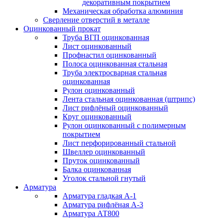
декоративным покрытием
Механическая обработка алюминия
Сверление отверстий в металле
Оцинкованный прокат
Труба ВГП оцинкованная
Лист оцинкованный
Профнастил оцинкованный
Полоса оцинкованная стальная
Труба электросварная стальная
оцинкованная
Рулон оцинкованный
Лента стальная оцинкованная (штрипс)
Лист рифлёный оцинкованный
Круг оцинкованный
Рулон оцинкованный с полимерным
покрытием
Лист перфорированный стальной
Швеллер оцинкованный
Пруток оцинкованный
Балка оцинкованная
Уголок стальной гнутый
Арматура
Арматура гладкая А-1
Арматура рифлёная А-3
Арматура АТ800