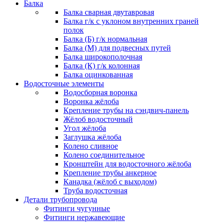
Балка
Балка сварная двутавровая
Балка г/к с уклоном внутренних граней
полок
Балка (Б) г/к нормальная
Балка (М) для подвесных путей
Балка широкополочная
Балка (К) г/к колонная
Балка оцинкованная
Водосточные элементы
Водосборная воронка
Воронка жёлоба
Крепление трубы на сэндвич-панель
Жёлоб водосточный
Угол жёлоба
Заглушка жёлоба
Колено сливное
Колено соединительное
Кронштейн для водосточного жёлоба
Крепление трубы анкерное
Канадка (жёлоб с выходом)
Труба водосточная
Детали трубопровода
Фитинги чугунные
Фитинги нержавеющие