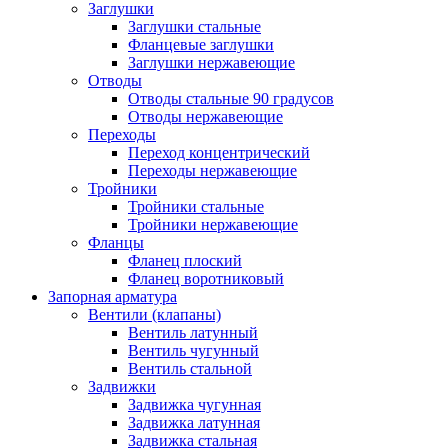
Заглушки
Заглушки стальные
Фланцевые заглушки
Заглушки нержавеющие
Отводы
Отводы стальные 90 градусов
Отводы нержавеющие
Переходы
Переход концентрический
Переходы нержавеющие
Тройники
Тройники стальные
Тройники нержавеющие
Фланцы
Фланец плоский
Фланец воротниковый
Запорная арматура
Вентили (клапаны)
Вентиль латунный
Вентиль чугунный
Вентиль стальной
Задвижки
Задвижка чугунная
Задвижка латунная
Задвижка стальная