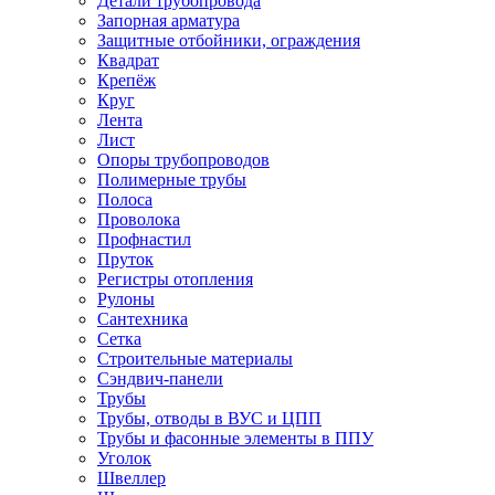
Детали трубопровода
Запорная арматура
Защитные отбойники, ограждения
Квадрат
Крепёж
Круг
Лента
Лист
Опоры трубопроводов
Полимерные трубы
Полоса
Проволока
Профнастил
Пруток
Регистры отопления
Рулоны
Сантехника
Сетка
Строительные материалы
Сэндвич-панели
Трубы
Трубы, отводы в ВУС и ЦПП
Трубы и фасонные элементы в ППУ
Уголок
Швеллер