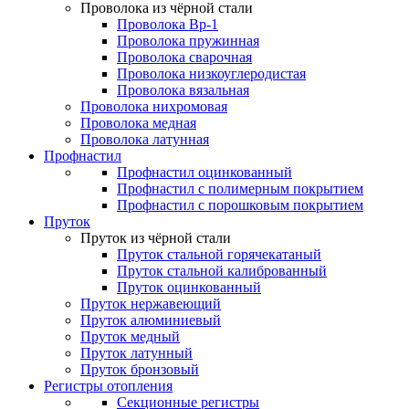
Проволока из чёрной стали
Проволока Вр-1
Проволока пружинная
Проволока сварочная
Проволока низкоуглеродистая
Проволока вязальная
Проволока нихромовая
Проволока медная
Проволока латунная
Профнастил
Профнастил оцинкованный
Профнастил с полимерным покрытием
Профнастил с порошковым покрытием
Пруток
Пруток из чёрной стали
Пруток стальной горячекатаный
Пруток стальной калиброванный
Пруток оцинкованный
Пруток нержавеющий
Пруток алюминиевый
Пруток медный
Пруток латунный
Пруток бронзовый
Регистры отопления
Секционные регистры