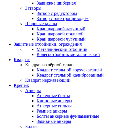
Задвижка шиберная
Затворы
Затвор с редуктором
Затвор с электроприводом
Шаровые краны
Кран шаровой латунный
Кран шаровой стальной
Кран шаровой чугунный
Защитные отбойники, ограждения
Металлический отбойник
Колесоотбойник металлический
Квадрат
Квадрат из чёрной стали
Квадрат стальной горячекатаный
Квадрат стальной калиброванный
Квадрат нержавеющий
Крепёж
Анкеры
Анкерные болты
Клиновые анкеры
Анкерные гильзы
Рамные анкеры
Болты анкерные фундаментные
Забивные анкеры
Болты