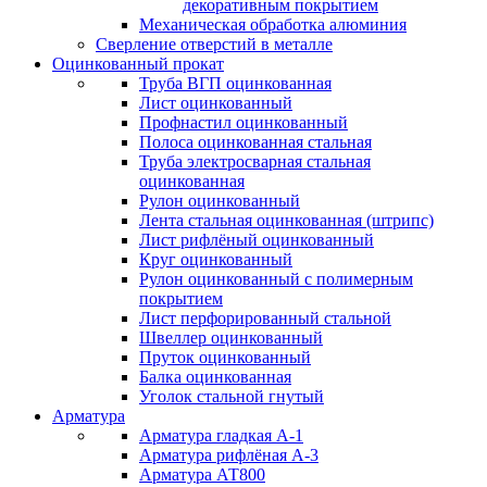
декоративным покрытием
Механическая обработка алюминия
Сверление отверстий в металле
Оцинкованный прокат
Труба ВГП оцинкованная
Лист оцинкованный
Профнастил оцинкованный
Полоса оцинкованная стальная
Труба электросварная стальная
оцинкованная
Рулон оцинкованный
Лента стальная оцинкованная (штрипс)
Лист рифлёный оцинкованный
Круг оцинкованный
Рулон оцинкованный с полимерным
покрытием
Лист перфорированный стальной
Швеллер оцинкованный
Пруток оцинкованный
Балка оцинкованная
Уголок стальной гнутый
Арматура
Арматура гладкая А-1
Арматура рифлёная А-3
Арматура АТ800