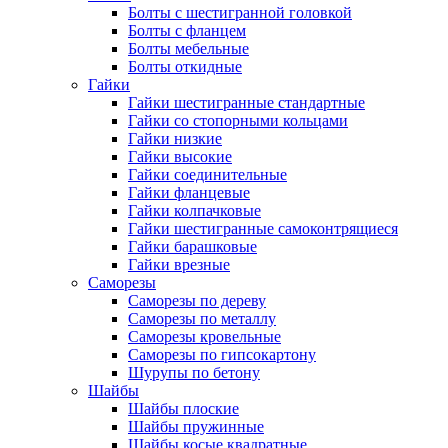
Болты с шестигранной головкой
Болты с фланцем
Болты мебельные
Болты откидные
Гайки
Гайки шестигранные стандартные
Гайки со стопорными кольцами
Гайки низкие
Гайки высокие
Гайки соединительные
Гайки фланцевые
Гайки колпачковые
Гайки шестигранные самоконтрящиеся
Гайки барашковые
Гайки врезные
Саморезы
Саморезы по дереву
Саморезы по металлу
Саморезы кровельные
Саморезы по гипсокартону
Шурупы по бетону
Шайбы
Шайбы плоские
Шайбы пружинные
Шайбы косые квадратные