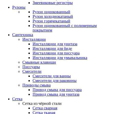
Змеевиковые регистры
Рулоны
Рулон оцинкованный
Рулон холоднокатаный
Рулон горячекатаный
Рулон оцинкованный с полимерным
покрытием
Сантехника
Инсталляции
Инсталляции для унитаза
Инсталляции для биде
Инсталляции для писсуара
Инсталляции для умывальника
Смывные клавиши
Писсуары
Смесители
Смесители для ванны
Смесители для раковины
Приводы смыва
Привод смыва для писсуара
Привод смыва для унитаза
Сетка
Сетка из чёрной стали
Сетка сварная
Сетка тканая