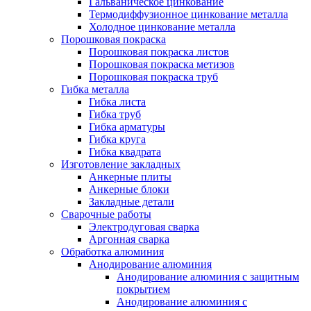
Гальваническое цинкование
Термодиффузионное цинкование металла
Холодное цинкование металла
Порошковая покраска
Порошковая покраска листов
Порошковая покраска метизов
Порошковая покраска труб
Гибка металла
Гибка листа
Гибка труб
Гибка арматуры
Гибка круга
Гибка квадрата
Изготовление закладных
Анкерные плиты
Анкерные блоки
Закладные детали
Сварочные работы
Электродуговая сварка
Аргонная сварка
Обработка алюминия
Анодирование алюминия
Анодирование алюминия с защитным
покрытием
Анодирование алюминия с