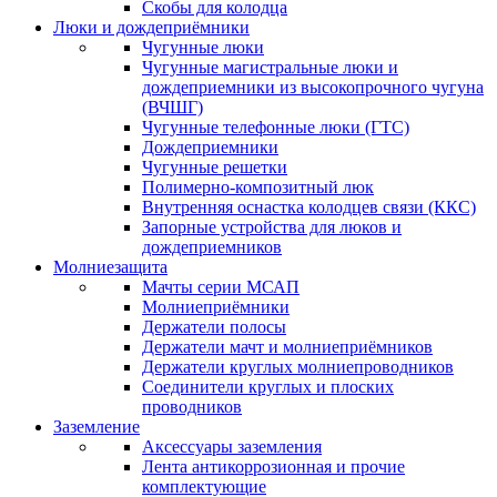
Скобы для колодца
Люки и дождеприёмники
Чугунные люки
Чугунные магистральные люки и
дождеприемники из высокопрочного чугуна
(ВЧШГ)
Чугунные телефонные люки (ГТС)
Дождеприемники
Чугунные решетки
Полимерно-композитный люк
Внутренняя оснастка колодцев связи (ККС)
Запорные устройства для люков и
дождеприемников
Молниезащита
Мачты серии МСАП
Молниеприёмники
Держатели полосы
Держатели мачт и молниеприёмников
Держатели круглых молниепроводников
Cоединители круглых и плоских
проводников
Заземление
Аксессуары заземления
Лента антикоррозионная и прочие
комплектующие