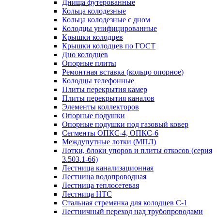
Днища футерованные
Кольца колодезные
Кольца колодезные с дном
Колодцы унифицированные
Крышки колодцев
Крышки колодцев по ГОСТ
Дно колодцев
Опорные плиты
Ремонтная вставка (кольцо опорное)
Колодцы телефонные
Плиты перекрытия камер
Плиты перекрытия каналов
Элементы коллекторов
Опорные подушки
Опорные подушки под газовый ковер
Сегменты ОПКС-4, ОПКС-6
Междупутные лотки (МПЛ)
Лотки, блоки упоров и плиты откосов (серия
3.503.1-66)
Лестница канализационная
Лестница водопроводная
Лестница теплосетевая
Лестница НТС
Стальная стремянка для колодцев С-1
Лестничный переход над трубопроводами