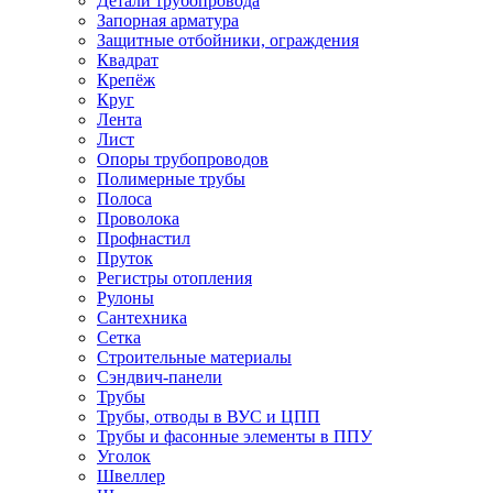
Детали трубопровода
Запорная арматура
Защитные отбойники, ограждения
Квадрат
Крепёж
Круг
Лента
Лист
Опоры трубопроводов
Полимерные трубы
Полоса
Проволока
Профнастил
Пруток
Регистры отопления
Рулоны
Сантехника
Сетка
Строительные материалы
Сэндвич-панели
Трубы
Трубы, отводы в ВУС и ЦПП
Трубы и фасонные элементы в ППУ
Уголок
Швеллер