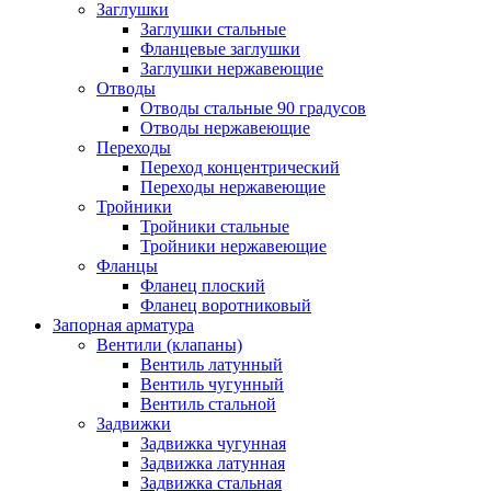
Заглушки
Заглушки стальные
Фланцевые заглушки
Заглушки нержавеющие
Отводы
Отводы стальные 90 градусов
Отводы нержавеющие
Переходы
Переход концентрический
Переходы нержавеющие
Тройники
Тройники стальные
Тройники нержавеющие
Фланцы
Фланец плоский
Фланец воротниковый
Запорная арматура
Вентили (клапаны)
Вентиль латунный
Вентиль чугунный
Вентиль стальной
Задвижки
Задвижка чугунная
Задвижка латунная
Задвижка стальная