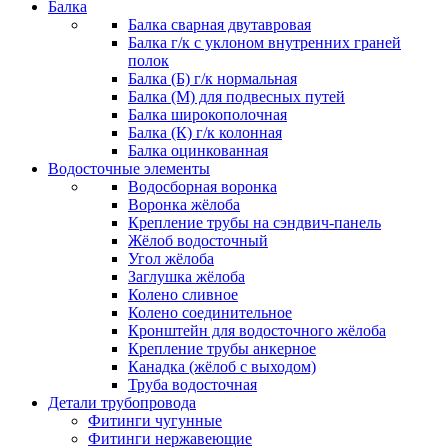
Балка
Балка сварная двутавровая
Балка г/к с уклоном внутренних граней
полок
Балка (Б) г/к нормальная
Балка (М) для подвесных путей
Балка широкополочная
Балка (К) г/к колонная
Балка оцинкованная
Водосточные элементы
Водосборная воронка
Воронка жёлоба
Крепление трубы на сэндвич-панель
Жёлоб водосточный
Угол жёлоба
Заглушка жёлоба
Колено сливное
Колено соединительное
Кронштейн для водосточного жёлоба
Крепление трубы анкерное
Канадка (жёлоб с выходом)
Труба водосточная
Детали трубопровода
Фитинги чугунные
Фитинги нержавеющие