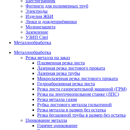
Шестигранник
Фитинги для полимерных труб
Электроды
Изделия ЖБИ
Люки и дождеприёмники
Молниезащита
Заземление
УЗИП Citel
Металлообработка
Металлообработка
Резка металла на заказ
Плазменная резка листа
Лазерная резка листового проката
Лазерная резка трубы
Микролазерная резка листового проката
Гидроабразивная резка листа
Резка листа газорезательной машиной (ГРМ)
Резка на ленточнопильном станке (ЛПС)
Резка металла газом
Рубка листового металла гильотиной
Резка металла в размер без остатка
Резка бесшовной трубы в размер без остатка
Цинкование металла
Горячее цинкование