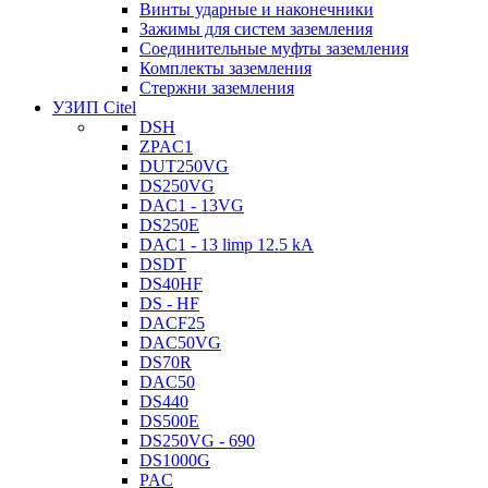
Винты ударные и наконечники
Зажимы для систем заземления
Соединительные муфты заземления
Комплекты заземления
Стержни заземления
УЗИП Citel
DSH
ZPAC1
DUT250VG
DS250VG
DAC1 - 13VG
DS250E
DAC1 - 13 limp 12.5 kA
DSDT
DS40HF
DS - HF
DACF25
DAC50VG
DS70R
DAC50
DS440
DS500E
DS250VG - 690
DS1000G
PAC