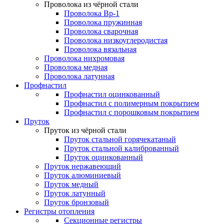
Проволока из чёрной стали
Проволока Вр-1
Проволока пружинная
Проволока сварочная
Проволока низкоуглеродистая
Проволока вязальная
Проволока нихромовая
Проволока медная
Проволока латунная
Профнастил
Профнастил оцинкованный
Профнастил с полимерным покрытием
Профнастил с порошковым покрытием
Пруток
Пруток из чёрной стали
Пруток стальной горячекатаный
Пруток стальной калиброванный
Пруток оцинкованный
Пруток нержавеющий
Пруток алюминиевый
Пруток медный
Пруток латунный
Пруток бронзовый
Регистры отопления
Секционные регистры