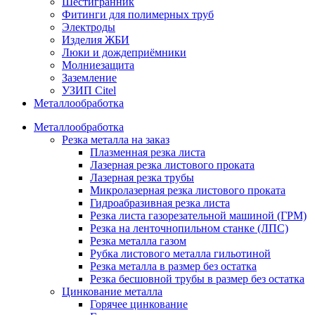
Шестигранник
Фитинги для полимерных труб
Электроды
Изделия ЖБИ
Люки и дождеприёмники
Молниезащита
Заземление
УЗИП Citel
Металлообработка
Металлообработка
Резка металла на заказ
Плазменная резка листа
Лазерная резка листового проката
Лазерная резка трубы
Микролазерная резка листового проката
Гидроабразивная резка листа
Резка листа газорезательной машиной (ГРМ)
Резка на ленточнопильном станке (ЛПС)
Резка металла газом
Рубка листового металла гильотиной
Резка металла в размер без остатка
Резка бесшовной трубы в размер без остатка
Цинкование металла
Горячее цинкование