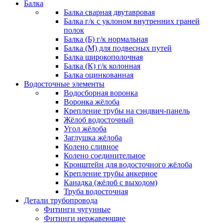
Балка
Балка сварная двутавровая
Балка г/к с уклоном внутренних граней
полок
Балка (Б) г/к нормальная
Балка (М) для подвесных путей
Балка широкополочная
Балка (К) г/к колонная
Балка оцинкованная
Водосточные элементы
Водосборная воронка
Воронка жёлоба
Крепление трубы на сэндвич-панель
Жёлоб водосточный
Угол жёлоба
Заглушка жёлоба
Колено сливное
Колено соединительное
Кронштейн для водосточного жёлоба
Крепление трубы анкерное
Канадка (жёлоб с выходом)
Труба водосточная
Детали трубопровода
Фитинги чугунные
Фитинги нержавеющие