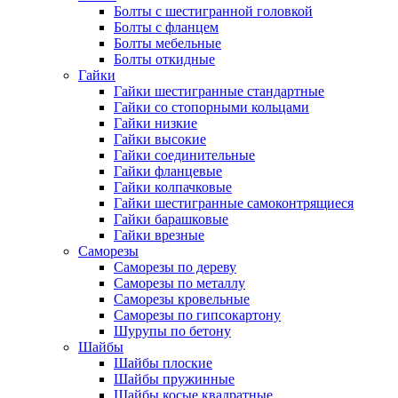
Болты с шестигранной головкой
Болты с фланцем
Болты мебельные
Болты откидные
Гайки
Гайки шестигранные стандартные
Гайки со стопорными кольцами
Гайки низкие
Гайки высокие
Гайки соединительные
Гайки фланцевые
Гайки колпачковые
Гайки шестигранные самоконтрящиеся
Гайки барашковые
Гайки врезные
Саморезы
Саморезы по дереву
Саморезы по металлу
Саморезы кровельные
Саморезы по гипсокартону
Шурупы по бетону
Шайбы
Шайбы плоские
Шайбы пружинные
Шайбы косые квадратные