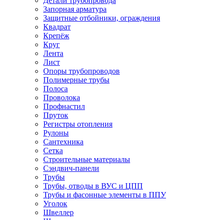
Детали трубопровода
Запорная арматура
Защитные отбойники, ограждения
Квадрат
Крепёж
Круг
Лента
Лист
Опоры трубопроводов
Полимерные трубы
Полоса
Проволока
Профнастил
Пруток
Регистры отопления
Рулоны
Сантехника
Сетка
Строительные материалы
Сэндвич-панели
Трубы
Трубы, отводы в ВУС и ЦПП
Трубы и фасонные элементы в ППУ
Уголок
Швеллер