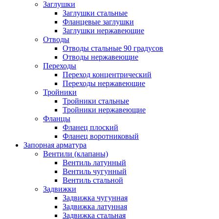
Заглушки
Заглушки стальные
Фланцевые заглушки
Заглушки нержавеющие
Отводы
Отводы стальные 90 градусов
Отводы нержавеющие
Переходы
Переход концентрический
Переходы нержавеющие
Тройники
Тройники стальные
Тройники нержавеющие
Фланцы
Фланец плоский
Фланец воротниковый
Запорная арматура
Вентили (клапаны)
Вентиль латунный
Вентиль чугунный
Вентиль стальной
Задвижки
Задвижка чугунная
Задвижка латунная
Задвижка стальная