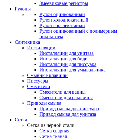
Змеевиковые регистры
Рулоны
Рулон оцинкованный
Рулон холоднокатаный
Рулон горячекатаный
Рулон оцинкованный с полимерным
покрытием
Сантехника
Инсталляции
Инсталляции для унитаза
Инсталляции для биде
Инсталляции для писсуара
Инсталляции для умывальника
Смывные клавиши
Писсуары
Смесители
Смесители для ванны
Смесители для раковины
Приводы смыва
Привод смыва для писсуара
Привод смыва для унитаза
Сетка
Сетка из чёрной стали
Сетка сварная
Сетка тканая