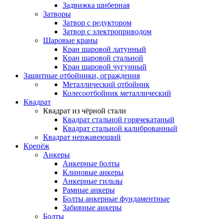
Задвижка шиберная
Затворы
Затвор с редуктором
Затвор с электроприводом
Шаровые краны
Кран шаровой латунный
Кран шаровой стальной
Кран шаровой чугунный
Защитные отбойники, ограждения
Металлический отбойник
Колесоотбойник металлический
Квадрат
Квадрат из чёрной стали
Квадрат стальной горячекатаный
Квадрат стальной калиброванный
Квадрат нержавеющий
Крепёж
Анкеры
Анкерные болты
Клиновые анкеры
Анкерные гильзы
Рамные анкеры
Болты анкерные фундаментные
Забивные анкеры
Болты