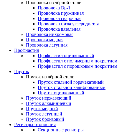
Проволока из чёрной стали
Проволока Вр-1
Проволока пружинная
Проволока сварочная
Проволока низкоуглеродистая
Проволока вязальная
Проволока нихромовая
Проволока медная
Проволока латунная
Профнастил
Профнастил оцинкованный
Профнастил с полимерным покрытием
Профнастил с порошковым покрытием
Пруток
Пруток из чёрной стали
Пруток стальной горячекатаный
Пруток стальной калиброванный
Пруток оцинкованный
Пруток нержавеющий
Пруток алюминиевый
Пруток медный
Пруток латунный
Пруток бронзовый
Регистры отопления
Секционные регистры