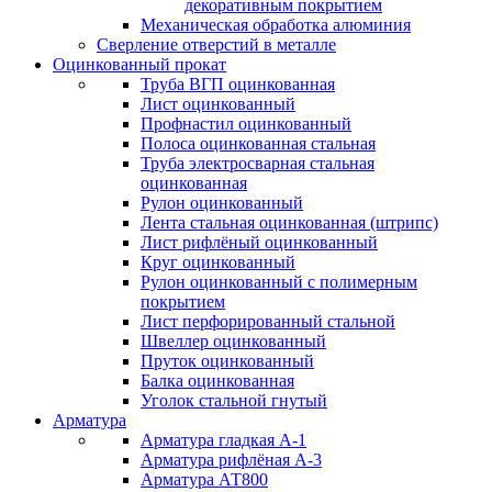
декоративным покрытием
Механическая обработка алюминия
Сверление отверстий в металле
Оцинкованный прокат
Труба ВГП оцинкованная
Лист оцинкованный
Профнастил оцинкованный
Полоса оцинкованная стальная
Труба электросварная стальная
оцинкованная
Рулон оцинкованный
Лента стальная оцинкованная (штрипс)
Лист рифлёный оцинкованный
Круг оцинкованный
Рулон оцинкованный с полимерным
покрытием
Лист перфорированный стальной
Швеллер оцинкованный
Пруток оцинкованный
Балка оцинкованная
Уголок стальной гнутый
Арматура
Арматура гладкая А-1
Арматура рифлёная А-3
Арматура АТ800