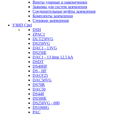
Винты ударные и наконечники
Зажимы для систем заземления
Соединительные муфты заземления
Комплекты заземления
Стержни заземления
УЗИП Citel
DSH
ZPAC1
DUT250VG
DS250VG
DAC1 - 13VG
DS250E
DAC1 - 13 limp 12.5 kA
DSDT
DS40HF
DS - HF
DACF25
DAC50VG
DS70R
DAC50
DS440
DS500E
DS250VG - 690
DS1000G
PAC