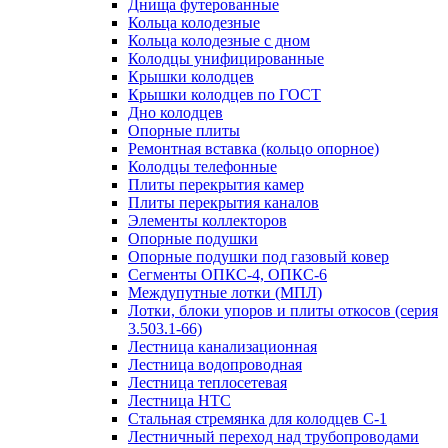
Днища футерованные
Кольца колодезные
Кольца колодезные с дном
Колодцы унифицированные
Крышки колодцев
Крышки колодцев по ГОСТ
Дно колодцев
Опорные плиты
Ремонтная вставка (кольцо опорное)
Колодцы телефонные
Плиты перекрытия камер
Плиты перекрытия каналов
Элементы коллекторов
Опорные подушки
Опорные подушки под газовый ковер
Сегменты ОПКС-4, ОПКС-6
Междупутные лотки (МПЛ)
Лотки, блоки упоров и плиты откосов (серия
3.503.1-66)
Лестница канализационная
Лестница водопроводная
Лестница теплосетевая
Лестница НТС
Стальная стремянка для колодцев С-1
Лестничный переход над трубопроводами