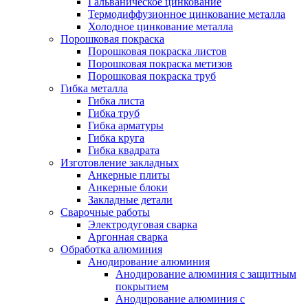
Гальваническое цинкование
Термодиффузионное цинкование металла
Холодное цинкование металла
Порошковая покраска
Порошковая покраска листов
Порошковая покраска метизов
Порошковая покраска труб
Гибка металла
Гибка листа
Гибка труб
Гибка арматуры
Гибка круга
Гибка квадрата
Изготовление закладных
Анкерные плиты
Анкерные блоки
Закладные детали
Сварочные работы
Электродуговая сварка
Аргонная сварка
Обработка алюминия
Анодирование алюминия
Анодирование алюминия с защитным
покрытием
Анодирование алюминия с