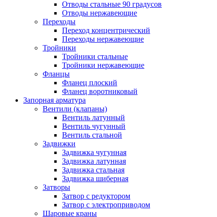
Отводы стальные 90 градусов
Отводы нержавеющие
Переходы
Переход концентрический
Переходы нержавеющие
Тройники
Тройники стальные
Тройники нержавеющие
Фланцы
Фланец плоский
Фланец воротниковый
Запорная арматура
Вентили (клапаны)
Вентиль латунный
Вентиль чугунный
Вентиль стальной
Задвижки
Задвижка чугунная
Задвижка латунная
Задвижка стальная
Задвижка шиберная
Затворы
Затвор с редуктором
Затвор с электроприводом
Шаровые краны