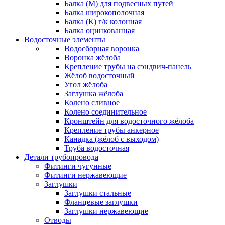
Балка (М) для подвесных путей
Балка широкополочная
Балка (К) г/к колонная
Балка оцинкованная
Водосточные элементы
Водосборная воронка
Воронка жёлоба
Крепление трубы на сэндвич-панель
Жёлоб водосточный
Угол жёлоба
Заглушка жёлоба
Колено сливное
Колено соединительное
Кронштейн для водосточного жёлоба
Крепление трубы анкерное
Канадка (жёлоб с выходом)
Труба водосточная
Детали трубопровода
Фитинги чугунные
Фитинги нержавеющие
Заглушки
Заглушки стальные
Фланцевые заглушки
Заглушки нержавеющие
Отводы