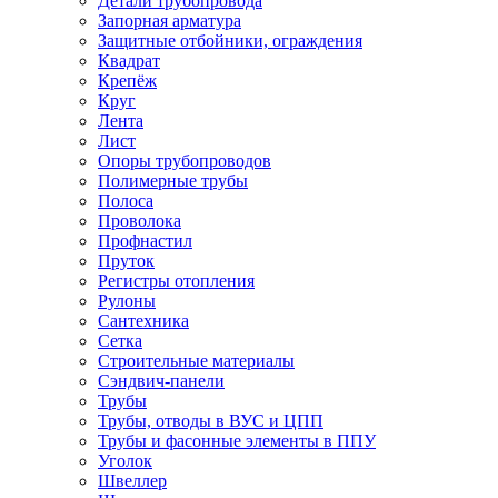
Детали трубопровода
Запорная арматура
Защитные отбойники, ограждения
Квадрат
Крепёж
Круг
Лента
Лист
Опоры трубопроводов
Полимерные трубы
Полоса
Проволока
Профнастил
Пруток
Регистры отопления
Рулоны
Сантехника
Сетка
Строительные материалы
Сэндвич-панели
Трубы
Трубы, отводы в ВУС и ЦПП
Трубы и фасонные элементы в ППУ
Уголок
Швеллер