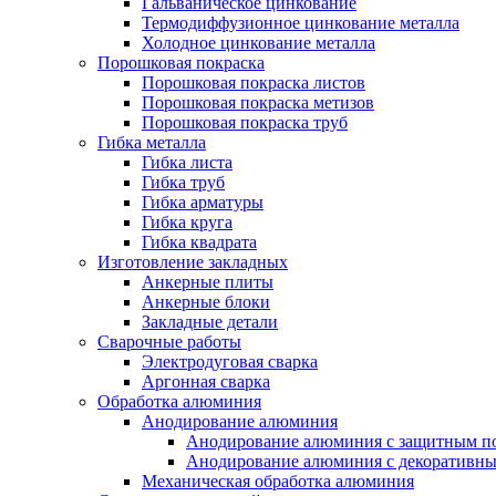
Гальваническое цинкование
Термодиффузионное цинкование металла
Холодное цинкование металла
Порошковая покраска
Порошковая покраска листов
Порошковая покраска метизов
Порошковая покраска труб
Гибка металла
Гибка листа
Гибка труб
Гибка арматуры
Гибка круга
Гибка квадрата
Изготовление закладных
Анкерные плиты
Анкерные блоки
Закладные детали
Сварочные работы
Электродуговая сварка
Аргонная сварка
Обработка алюминия
Анодирование алюминия
Анодирование алюминия с защитным п
Анодирование алюминия с декоративн
Механическая обработка алюминия