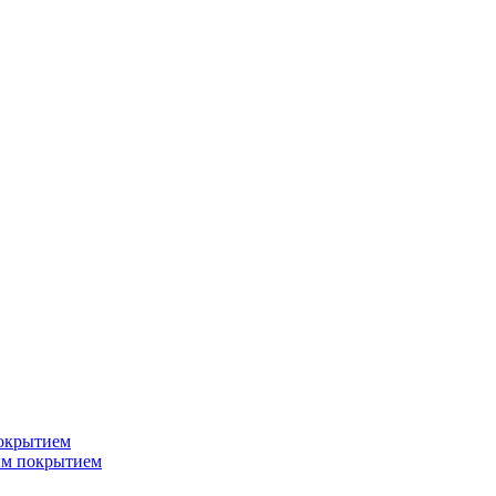
окрытием
ым покрытием