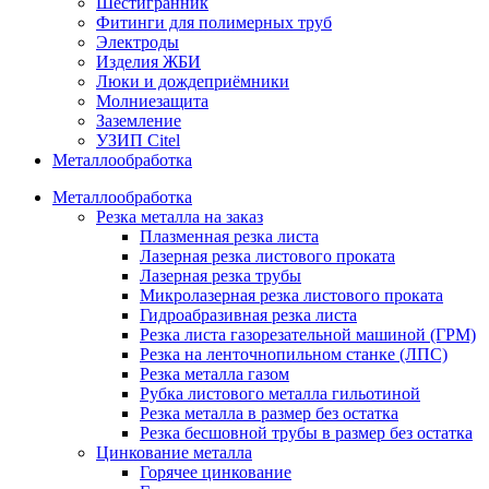
Шестигранник
Фитинги для полимерных труб
Электроды
Изделия ЖБИ
Люки и дождеприёмники
Молниезащита
Заземление
УЗИП Citel
Металлообработка
Металлообработка
Резка металла на заказ
Плазменная резка листа
Лазерная резка листового проката
Лазерная резка трубы
Микролазерная резка листового проката
Гидроабразивная резка листа
Резка листа газорезательной машиной (ГРМ)
Резка на ленточнопильном станке (ЛПС)
Резка металла газом
Рубка листового металла гильотиной
Резка металла в размер без остатка
Резка бесшовной трубы в размер без остатка
Цинкование металла
Горячее цинкование