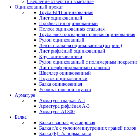
Сверление отверстий в металле
Оцинкованный прокат
Труба ВГП оцинкованная
Лист оцинкованный
Профнастил оцинкованный
Полоса оцинкованная стальная
Труба электросварная стальная оцинкованная
Рулон оцинкованный
Лента стальная оцинкованная (штрипс)
Лист рифлёный оцинкованный
Круг оцинкованный
Рулон оцинкованный с полимерным покрыти
Лист перфорированный стальной
Швеллер оцинкованный
Пруток оцинкованный
Балка оцинкованная
Уголок стальной гнутый
Арматура
Арматура гладкая А-1
Арматура рифлёная А-3
Арматура АТ800
Балка
Балка сварная двутавровая
Балка г/к с уклоном внутренних граней полок
Балка (Б) г/к нормальная