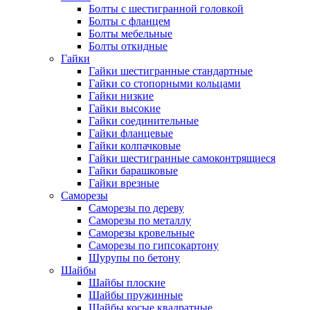
Болты с шестигранной головкой
Болты с фланцем
Болты мебельные
Болты откидные
Гайки
Гайки шестигранные стандартные
Гайки со стопорными кольцами
Гайки низкие
Гайки высокие
Гайки соединительные
Гайки фланцевые
Гайки колпачковые
Гайки шестигранные самоконтрящиеся
Гайки барашковые
Гайки врезные
Саморезы
Саморезы по дереву
Саморезы по металлу
Саморезы кровельные
Саморезы по гипсокартону
Шурупы по бетону
Шайбы
Шайбы плоские
Шайбы пружинные
Шайбы косые квадратные