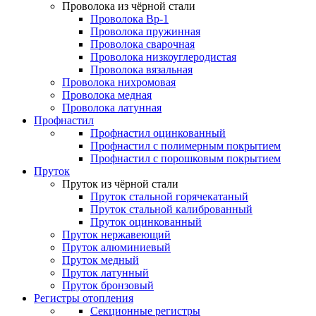
Проволока из чёрной стали
Проволока Вр-1
Проволока пружинная
Проволока сварочная
Проволока низкоуглеродистая
Проволока вязальная
Проволока нихромовая
Проволока медная
Проволока латунная
Профнастил
Профнастил оцинкованный
Профнастил с полимерным покрытием
Профнастил с порошковым покрытием
Пруток
Пруток из чёрной стали
Пруток стальной горячекатаный
Пруток стальной калиброванный
Пруток оцинкованный
Пруток нержавеющий
Пруток алюминиевый
Пруток медный
Пруток латунный
Пруток бронзовый
Регистры отопления
Секционные регистры