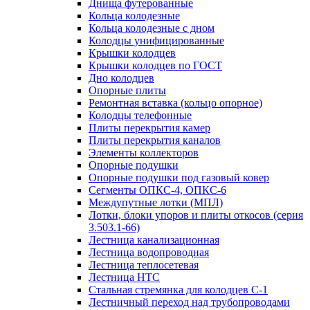
Днища футерованные
Кольца колодезные
Кольца колодезные с дном
Колодцы унифицированные
Крышки колодцев
Крышки колодцев по ГОСТ
Дно колодцев
Опорные плиты
Ремонтная вставка (кольцо опорное)
Колодцы телефонные
Плиты перекрытия камер
Плиты перекрытия каналов
Элементы коллекторов
Опорные подушки
Опорные подушки под газовый ковер
Сегменты ОПКС-4, ОПКС-6
Междупутные лотки (МПЛ)
Лотки, блоки упоров и плиты откосов (серия
3.503.1-66)
Лестница канализационная
Лестница водопроводная
Лестница теплосетевая
Лестница НТС
Стальная стремянка для колодцев С-1
Лестничный переход над трубопроводами