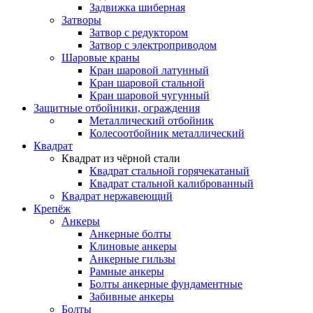
Задвижка шиберная
Затворы
Затвор с редуктором
Затвор с электроприводом
Шаровые краны
Кран шаровой латунный
Кран шаровой стальной
Кран шаровой чугунный
Защитные отбойники, ограждения
Металлический отбойник
Колесоотбойник металлический
Квадрат
Квадрат из чёрной стали
Квадрат стальной горячекатаный
Квадрат стальной калиброванный
Квадрат нержавеющий
Крепёж
Анкеры
Анкерные болты
Клиновые анкеры
Анкерные гильзы
Рамные анкеры
Болты анкерные фундаментные
Забивные анкеры
Болты