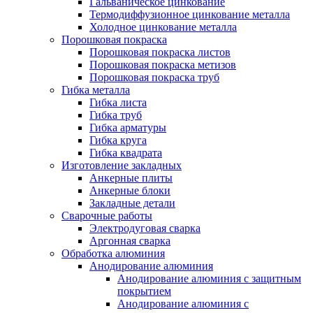
Гальваническое цинкование
Термодиффузионное цинкование металла
Холодное цинкование металла
Порошковая покраска
Порошковая покраска листов
Порошковая покраска метизов
Порошковая покраска труб
Гибка металла
Гибка листа
Гибка труб
Гибка арматуры
Гибка круга
Гибка квадрата
Изготовление закладных
Анкерные плиты
Анкерные блоки
Закладные детали
Сварочные работы
Электродуговая сварка
Аргонная сварка
Обработка алюминия
Анодирование алюминия
Анодирование алюминия с защитным
покрытием
Анодирование алюминия с