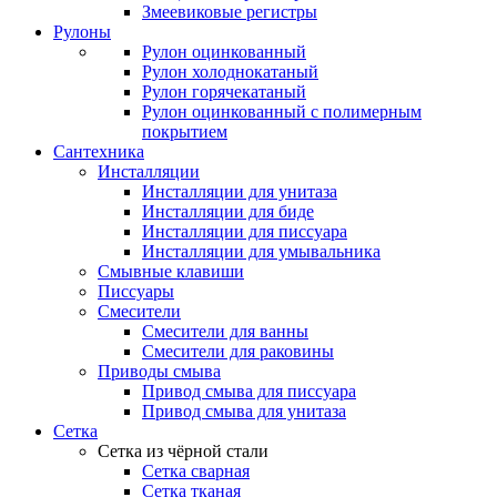
Змеевиковые регистры
Рулоны
Рулон оцинкованный
Рулон холоднокатаный
Рулон горячекатаный
Рулон оцинкованный с полимерным
покрытием
Сантехника
Инсталляции
Инсталляции для унитаза
Инсталляции для биде
Инсталляции для писсуара
Инсталляции для умывальника
Смывные клавиши
Писсуары
Смесители
Смесители для ванны
Смесители для раковины
Приводы смыва
Привод смыва для писсуара
Привод смыва для унитаза
Сетка
Сетка из чёрной стали
Сетка сварная
Сетка тканая