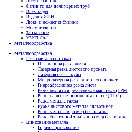
Шестигранник
Фитинги для полимерных труб
Электроды
Изделия ЖБИ
Люки и дождеприёмники
Молниезащита
Заземление
УЗИП Citel
Металлообработка
Металлообработка
Резка металла на заказ
Плазменная резка листа
Лазерная резка листового проката
Лазерная резка трубы
Микролазерная резка листового проката
Гидроабразивная резка листа
Резка листа газорезательной машиной (ГРМ)
Резка на ленточнопильном станке (ЛПС)
Резка металла газом
Рубка листового металла гильотиной
Резка металла в размер без остатка
Резка бесшовной трубы в размер без остатка
Цинкование металла
Горячее цинкование