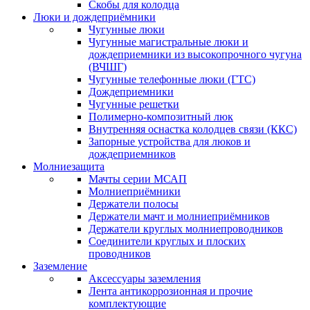
Скобы для колодца
Люки и дождеприёмники
Чугунные люки
Чугунные магистральные люки и
дождеприемники из высокопрочного чугуна
(ВЧШГ)
Чугунные телефонные люки (ГТС)
Дождеприемники
Чугунные решетки
Полимерно-композитный люк
Внутренняя оснастка колодцев связи (ККС)
Запорные устройства для люков и
дождеприемников
Молниезащита
Мачты серии МСАП
Молниеприёмники
Держатели полосы
Держатели мачт и молниеприёмников
Держатели круглых молниепроводников
Cоединители круглых и плоских
проводников
Заземление
Аксессуары заземления
Лента антикоррозионная и прочие
комплектующие