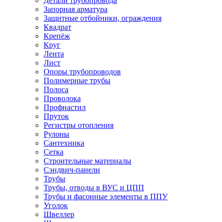
Детали трубопровода
Запорная арматура
Защитные отбойники, ограждения
Квадрат
Крепёж
Круг
Лента
Лист
Опоры трубопроводов
Полимерные трубы
Полоса
Проволока
Профнастил
Пруток
Регистры отопления
Рулоны
Сантехника
Сетка
Строительные материалы
Сэндвич-панели
Трубы
Трубы, отводы в ВУС и ЦПП
Трубы и фасонные элементы в ППУ
Уголок
Швеллер