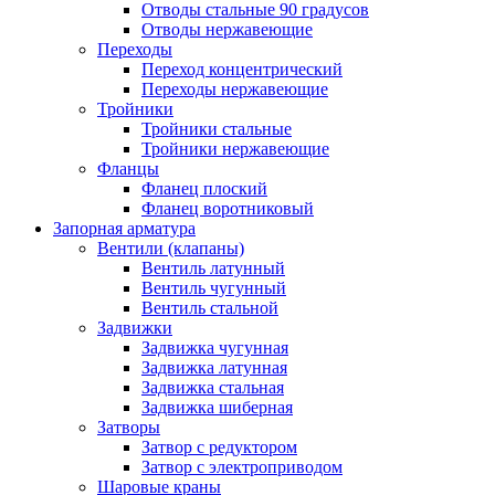
Отводы стальные 90 градусов
Отводы нержавеющие
Переходы
Переход концентрический
Переходы нержавеющие
Тройники
Тройники стальные
Тройники нержавеющие
Фланцы
Фланец плоский
Фланец воротниковый
Запорная арматура
Вентили (клапаны)
Вентиль латунный
Вентиль чугунный
Вентиль стальной
Задвижки
Задвижка чугунная
Задвижка латунная
Задвижка стальная
Задвижка шиберная
Затворы
Затвор с редуктором
Затвор с электроприводом
Шаровые краны