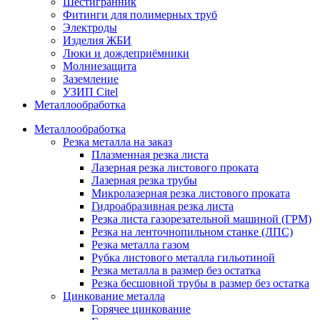
Шестигранник
Фитинги для полимерных труб
Электроды
Изделия ЖБИ
Люки и дождеприёмники
Молниезащита
Заземление
УЗИП Citel
Металлообработка
Металлообработка
Резка металла на заказ
Плазменная резка листа
Лазерная резка листового проката
Лазерная резка трубы
Микролазерная резка листового проката
Гидроабразивная резка листа
Резка листа газорезательной машиной (ГРМ)
Резка на ленточнопильном станке (ЛПС)
Резка металла газом
Рубка листового металла гильотиной
Резка металла в размер без остатка
Резка бесшовной трубы в размер без остатка
Цинкование металла
Горячее цинкование