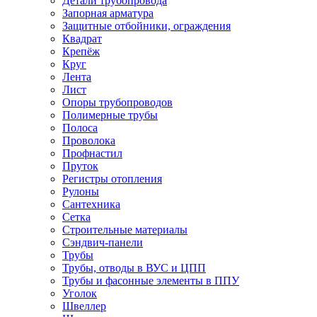
Детали трубопровода
Запорная арматура
Защитные отбойники, ограждения
Квадрат
Крепёж
Круг
Лента
Лист
Опоры трубопроводов
Полимерные трубы
Полоса
Проволока
Профнастил
Пруток
Регистры отопления
Рулоны
Сантехника
Сетка
Строительные материалы
Сэндвич-панели
Трубы
Трубы, отводы в ВУС и ЦПП
Трубы и фасонные элементы в ППУ
Уголок
Швеллер