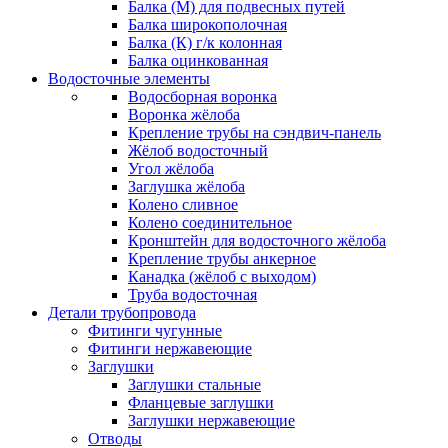
Балка (М) для подвесных путей
Балка широкополочная
Балка (К) г/к колонная
Балка оцинкованная
Водосточные элементы
Водосборная воронка
Воронка жёлоба
Крепление трубы на сэндвич-панель
Жёлоб водосточный
Угол жёлоба
Заглушка жёлоба
Колено сливное
Колено соединительное
Кронштейн для водосточного жёлоба
Крепление трубы анкерное
Канадка (жёлоб с выходом)
Труба водосточная
Детали трубопровода
Фитинги чугунные
Фитинги нержавеющие
Заглушки
Заглушки стальные
Фланцевые заглушки
Заглушки нержавеющие
Отводы