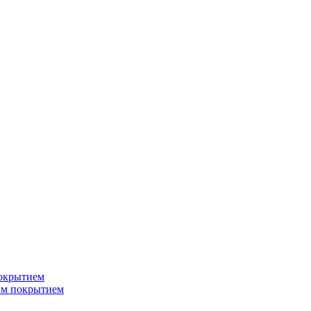
окрытием
ым покрытием