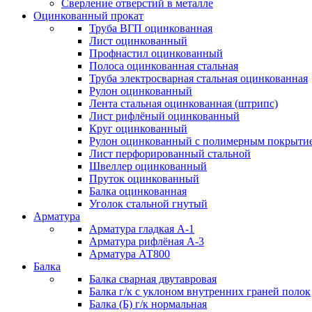
Сверление отверстий в металле
Оцинкованный прокат
Труба ВГП оцинкованная
Лист оцинкованный
Профнастил оцинкованный
Полоса оцинкованная стальная
Труба электросварная стальная оцинкованная
Рулон оцинкованный
Лента стальная оцинкованная (штрипс)
Лист рифлёный оцинкованный
Круг оцинкованный
Рулон оцинкованный с полимерным покрыти
Лист перфорированный стальной
Швеллер оцинкованный
Пруток оцинкованный
Балка оцинкованная
Уголок стальной гнутый
Арматура
Арматура гладкая А-1
Арматура рифлёная А-3
Арматура АТ800
Балка
Балка сварная двутавровая
Балка г/к с уклоном внутренних граней полок
Балка (Б) г/к нормальная