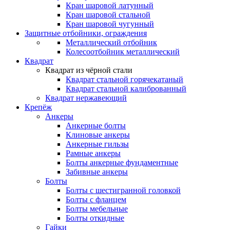
Кран шаровой латунный
Кран шаровой стальной
Кран шаровой чугунный
Защитные отбойники, ограждения
Металлический отбойник
Колесоотбойник металлический
Квадрат
Квадрат из чёрной стали
Квадрат стальной горячекатаный
Квадрат стальной калиброванный
Квадрат нержавеющий
Крепёж
Анкеры
Анкерные болты
Клиновые анкеры
Анкерные гильзы
Рамные анкеры
Болты анкерные фундаментные
Забивные анкеры
Болты
Болты с шестигранной головкой
Болты с фланцем
Болты мебельные
Болты откидные
Гайки