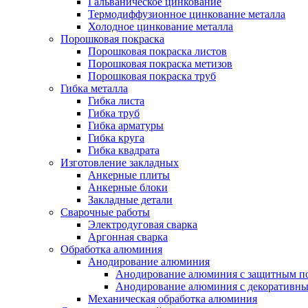
Гальваническое цинкование
Термодиффузионное цинкование металла
Холодное цинкование металла
Порошковая покраска
Порошковая покраска листов
Порошковая покраска метизов
Порошковая покраска труб
Гибка металла
Гибка листа
Гибка труб
Гибка арматуры
Гибка круга
Гибка квадрата
Изготовление закладных
Анкерные плиты
Анкерные блоки
Закладные детали
Сварочные работы
Электродуговая сварка
Аргонная сварка
Обработка алюминия
Анодирование алюминия
Анодирование алюминия с защитным п
Анодирование алюминия с декоративн
Механическая обработка алюминия