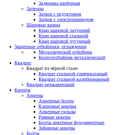
Задвижка шиберная
Затворы
Затвор с редуктором
Затвор с электроприводом
Шаровые краны
Кран шаровой латунный
Кран шаровой стальной
Кран шаровой чугунный
Защитные отбойники, ограждения
Металлический отбойник
Колесоотбойник металлический
Квадрат
Квадрат из чёрной стали
Квадрат стальной горячекатаный
Квадрат стальной калиброванный
Квадрат нержавеющий
Крепёж
Анкеры
Анкерные болты
Клиновые анкеры
Анкерные гильзы
Рамные анкеры
Болты анкерные фундаментные
Забивные анкеры
Болты