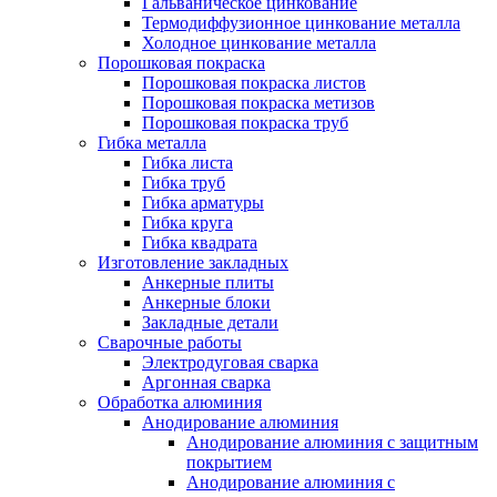
Гальваническое цинкование
Термодиффузионное цинкование металла
Холодное цинкование металла
Порошковая покраска
Порошковая покраска листов
Порошковая покраска метизов
Порошковая покраска труб
Гибка металла
Гибка листа
Гибка труб
Гибка арматуры
Гибка круга
Гибка квадрата
Изготовление закладных
Анкерные плиты
Анкерные блоки
Закладные детали
Сварочные работы
Электродуговая сварка
Аргонная сварка
Обработка алюминия
Анодирование алюминия
Анодирование алюминия с защитным
покрытием
Анодирование алюминия с