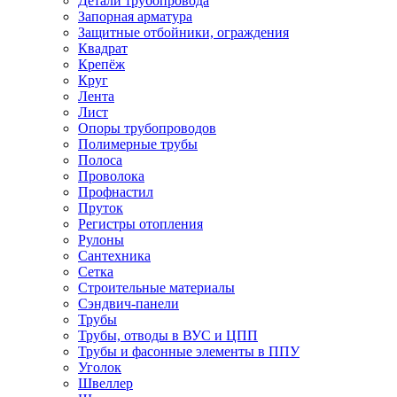
Детали трубопровода
Запорная арматура
Защитные отбойники, ограждения
Квадрат
Крепёж
Круг
Лента
Лист
Опоры трубопроводов
Полимерные трубы
Полоса
Проволока
Профнастил
Пруток
Регистры отопления
Рулоны
Сантехника
Сетка
Строительные материалы
Сэндвич-панели
Трубы
Трубы, отводы в ВУС и ЦПП
Трубы и фасонные элементы в ППУ
Уголок
Швеллер