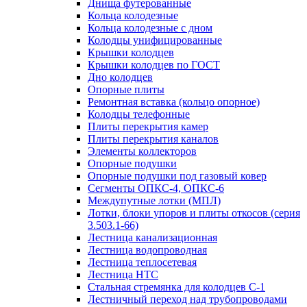
Днища футерованные
Кольца колодезные
Кольца колодезные с дном
Колодцы унифицированные
Крышки колодцев
Крышки колодцев по ГОСТ
Дно колодцев
Опорные плиты
Ремонтная вставка (кольцо опорное)
Колодцы телефонные
Плиты перекрытия камер
Плиты перекрытия каналов
Элементы коллекторов
Опорные подушки
Опорные подушки под газовый ковер
Сегменты ОПКС-4, ОПКС-6
Междупутные лотки (МПЛ)
Лотки, блоки упоров и плиты откосов (серия
3.503.1-66)
Лестница канализационная
Лестница водопроводная
Лестница теплосетевая
Лестница НТС
Стальная стремянка для колодцев С-1
Лестничный переход над трубопроводами