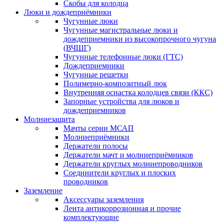
Скобы для колодца
Люки и дождеприёмники
Чугунные люки
Чугунные магистральные люки и
дождеприемники из высокопрочного чугуна
(ВЧШГ)
Чугунные телефонные люки (ГТС)
Дождеприемники
Чугунные решетки
Полимерно-композитный люк
Внутренняя оснастка колодцев связи (ККС)
Запорные устройства для люков и
дождеприемников
Молниезащита
Мачты серии МСАП
Молниеприёмники
Держатели полосы
Держатели мачт и молниеприёмников
Держатели круглых молниепроводников
Cоединители круглых и плоских
проводников
Заземление
Аксессуары заземления
Лента антикоррозионная и прочие
комплектующие