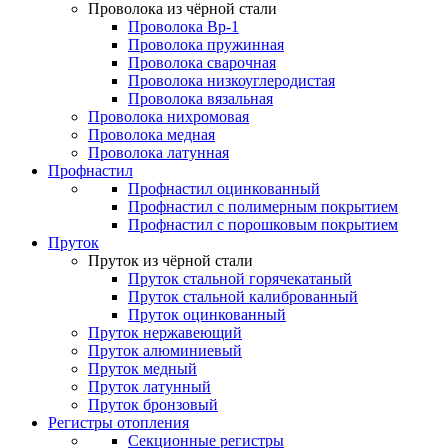
Проволока из чёрной стали
Проволока Вр-1
Проволока пружинная
Проволока сварочная
Проволока низкоуглеродистая
Проволока вязальная
Проволока нихромовая
Проволока медная
Проволока латунная
Профнастил
Профнастил оцинкованный
Профнастил с полимерным покрытием
Профнастил с порошковым покрытием
Пруток
Пруток из чёрной стали
Пруток стальной горячекатаный
Пруток стальной калиброванный
Пруток оцинкованный
Пруток нержавеющий
Пруток алюминиевый
Пруток медный
Пруток латунный
Пруток бронзовый
Регистры отопления
Секционные регистры