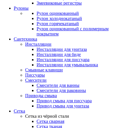
Змеевиковые регистры
Рулоны
Рулон оцинкованный
Рулон холоднокатаный
Рулон горячекатаный
Рулон оцинкованный с полимерным
покрытием
Сантехника
Инсталляции
Инсталляции для унитаза
Инсталляции для биде
Инсталляции для писсуара
Инсталляции для умывальника
Смывные клавиши
Писсуары
Смесители
Смесители для ванны
Смесители для раковины
Приводы смыва
Привод смыва для писсуара
Привод смыва для унитаза
Сетка
Сетка из чёрной стали
Сетка сварная
Сетка тканая