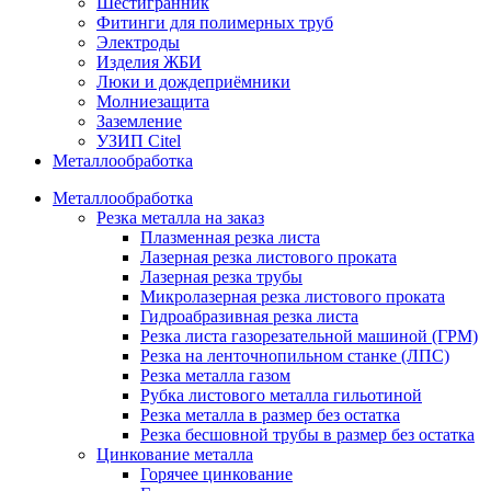
Шестигранник
Фитинги для полимерных труб
Электроды
Изделия ЖБИ
Люки и дождеприёмники
Молниезащита
Заземление
УЗИП Citel
Металлообработка
Металлообработка
Резка металла на заказ
Плазменная резка листа
Лазерная резка листового проката
Лазерная резка трубы
Микролазерная резка листового проката
Гидроабразивная резка листа
Резка листа газорезательной машиной (ГРМ)
Резка на ленточнопильном станке (ЛПС)
Резка металла газом
Рубка листового металла гильотиной
Резка металла в размер без остатка
Резка бесшовной трубы в размер без остатка
Цинкование металла
Горячее цинкование