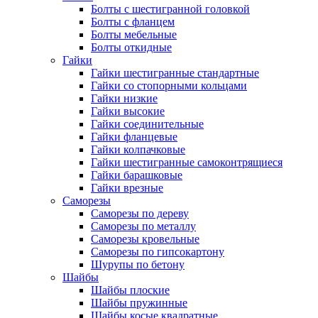
Болты с шестигранной головкой
Болты с фланцем
Болты мебельные
Болты откидные
Гайки
Гайки шестигранные стандартные
Гайки со стопорными кольцами
Гайки низкие
Гайки высокие
Гайки соединительные
Гайки фланцевые
Гайки колпачковые
Гайки шестигранные самоконтрящиеся
Гайки барашковые
Гайки врезные
Саморезы
Саморезы по дереву
Саморезы по металлу
Саморезы кровельные
Саморезы по гипсокартону
Шурупы по бетону
Шайбы
Шайбы плоские
Шайбы пружинные
Шайбы косые квадратные