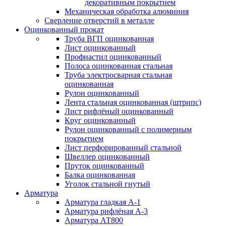
декоративным покрытием
Механическая обработка алюминия
Сверление отверстий в металле
Оцинкованный прокат
Труба ВГП оцинкованная
Лист оцинкованный
Профнастил оцинкованный
Полоса оцинкованная стальная
Труба электросварная стальная
оцинкованная
Рулон оцинкованный
Лента стальная оцинкованная (штрипс)
Лист рифлёный оцинкованный
Круг оцинкованный
Рулон оцинкованный с полимерным
покрытием
Лист перфорированный стальной
Швеллер оцинкованный
Пруток оцинкованный
Балка оцинкованная
Уголок стальной гнутый
Арматура
Арматура гладкая А-1
Арматура рифлёная А-3
Арматура АТ800