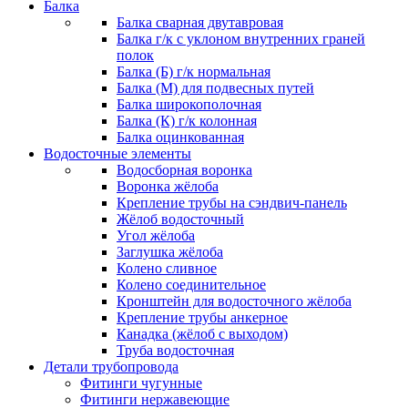
Балка
Балка сварная двутавровая
Балка г/к с уклоном внутренних граней
полок
Балка (Б) г/к нормальная
Балка (М) для подвесных путей
Балка широкополочная
Балка (К) г/к колонная
Балка оцинкованная
Водосточные элементы
Водосборная воронка
Воронка жёлоба
Крепление трубы на сэндвич-панель
Жёлоб водосточный
Угол жёлоба
Заглушка жёлоба
Колено сливное
Колено соединительное
Кронштейн для водосточного жёлоба
Крепление трубы анкерное
Канадка (жёлоб с выходом)
Труба водосточная
Детали трубопровода
Фитинги чугунные
Фитинги нержавеющие