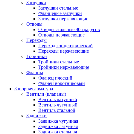
Заглушки
Заглушки стальные
Фланцевые заглушки
Заглушки нержавеющие
Отводы
Отводы стальные 90 градусов
Отводы нержавеющие
Переходы
Переход концентрический
Переходы нержавеющие
Тройники
Тройники стальные
Тройники нержавеющие
Фланцы
Фланец плоский
Фланец воротниковый
Запорная арматура
Вентили (клапаны)
Вентиль латунный
Вентиль чугунный
Вентиль стальной
Задвижки
Задвижка чугунная
Задвижка латунная
Задвижка стальная