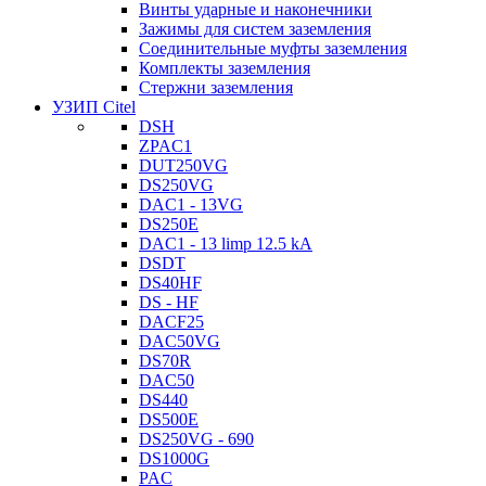
Винты ударные и наконечники
Зажимы для систем заземления
Соединительные муфты заземления
Комплекты заземления
Стержни заземления
УЗИП Citel
DSH
ZPAC1
DUT250VG
DS250VG
DAC1 - 13VG
DS250E
DAC1 - 13 limp 12.5 kA
DSDT
DS40HF
DS - HF
DACF25
DAC50VG
DS70R
DAC50
DS440
DS500E
DS250VG - 690
DS1000G
PAC