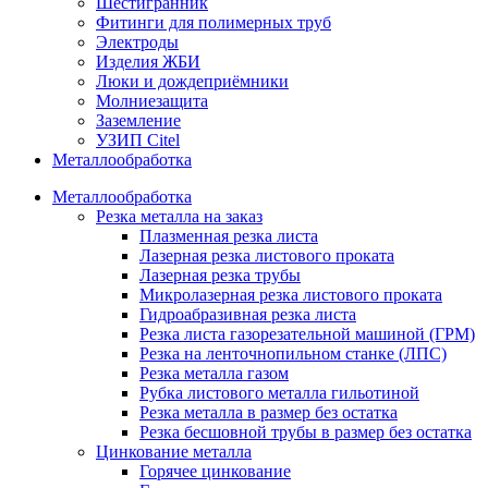
Шестигранник
Фитинги для полимерных труб
Электроды
Изделия ЖБИ
Люки и дождеприёмники
Молниезащита
Заземление
УЗИП Citel
Металлообработка
Металлообработка
Резка металла на заказ
Плазменная резка листа
Лазерная резка листового проката
Лазерная резка трубы
Микролазерная резка листового проката
Гидроабразивная резка листа
Резка листа газорезательной машиной (ГРМ)
Резка на ленточнопильном станке (ЛПС)
Резка металла газом
Рубка листового металла гильотиной
Резка металла в размер без остатка
Резка бесшовной трубы в размер без остатка
Цинкование металла
Горячее цинкование