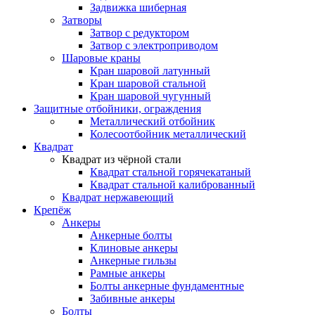
Задвижка шиберная
Затворы
Затвор с редуктором
Затвор с электроприводом
Шаровые краны
Кран шаровой латунный
Кран шаровой стальной
Кран шаровой чугунный
Защитные отбойники, ограждения
Металлический отбойник
Колесоотбойник металлический
Квадрат
Квадрат из чёрной стали
Квадрат стальной горячекатаный
Квадрат стальной калиброванный
Квадрат нержавеющий
Крепёж
Анкеры
Анкерные болты
Клиновые анкеры
Анкерные гильзы
Рамные анкеры
Болты анкерные фундаментные
Забивные анкеры
Болты