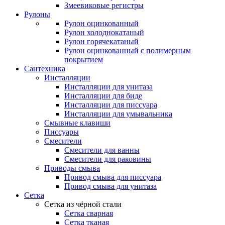
Змеевиковые регистры
Рулоны
Рулон оцинкованный
Рулон холоднокатаный
Рулон горячекатаный
Рулон оцинкованный с полимерным
покрытием
Сантехника
Инсталляции
Инсталляции для унитаза
Инсталляции для биде
Инсталляции для писсуара
Инсталляции для умывальника
Смывные клавиши
Писсуары
Смесители
Смесители для ванны
Смесители для раковины
Приводы смыва
Привод смыва для писсуара
Привод смыва для унитаза
Сетка
Сетка из чёрной стали
Сетка сварная
Сетка тканая