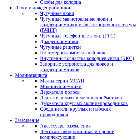
Скобы для колодца
Люки и дождеприёмники
Чугунные люки
Чугунные магистральные люки и
дождеприемники из высокопрочного чугуна
(ВЧШГ)
Чугунные телефонные люки (ГТС)
Дождеприемники
Чугунные решетки
Полимерно-композитный люк
Внутренняя оснастка колодцев связи (ККС)
Запорные устройства для люков и
дождеприемников
Молниезащита
Мачты серии МСАП
Молниеприёмники
Держатели полосы
Держатели мачт и молниеприёмников
Держатели круглых молниепроводников
Cоединители круглых и плоских
проводников
Заземление
Аксессуары заземления
Лента антикоррозионная и прочие
комплектующие