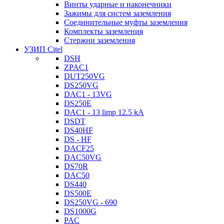
Винты ударные и наконечники
Зажимы для систем заземления
Соединительные муфты заземления
Комплекты заземления
Стержни заземления
УЗИП Citel
DSH
ZPAC1
DUT250VG
DS250VG
DAC1 - 13VG
DS250E
DAC1 - 13 limp 12.5 kA
DSDT
DS40HF
DS - HF
DACF25
DAC50VG
DS70R
DAC50
DS440
DS500E
DS250VG - 690
DS1000G
PAC