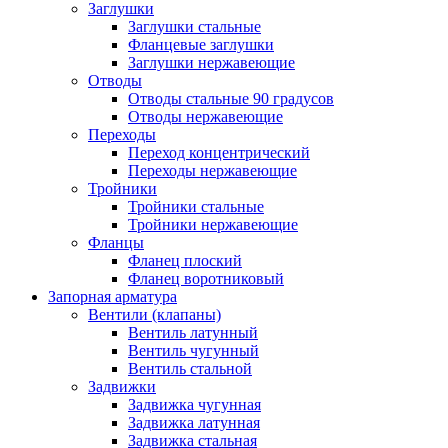
Заглушки
Заглушки стальные
Фланцевые заглушки
Заглушки нержавеющие
Отводы
Отводы стальные 90 градусов
Отводы нержавеющие
Переходы
Переход концентрический
Переходы нержавеющие
Тройники
Тройники стальные
Тройники нержавеющие
Фланцы
Фланец плоский
Фланец воротниковый
Запорная арматура
Вентили (клапаны)
Вентиль латунный
Вентиль чугунный
Вентиль стальной
Задвижки
Задвижка чугунная
Задвижка латунная
Задвижка стальная