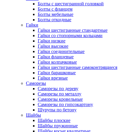
Болты с шестигранной головкой
Болты с фланцем
Болты мебельные
Болты откидные
Гайки
Гайки шестигранные стандартные
Гайки со стопорными кольцами
Гайки низкие
Гайки высокие
Гайки соединительные
Гайки фланцевые
Гайки колпачковые
Гайки шестигранные самоконтрящиеся
Гайки барашковые
Гайки врезные
Саморезы
Саморезы по дереву
Саморезы по металлу
Саморезы кровельные
Саморезы по гипсокартону
Шурупы по бетону
Шайбы
Шайбы плоские
Шайбы пружинные
Шайбы косые квадратные