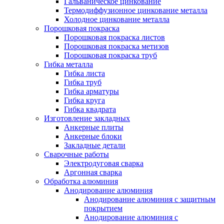
Гальваническое цинкование
Термодиффузионное цинкование металла
Холодное цинкование металла
Порошковая покраска
Порошковая покраска листов
Порошковая покраска метизов
Порошковая покраска труб
Гибка металла
Гибка листа
Гибка труб
Гибка арматуры
Гибка круга
Гибка квадрата
Изготовление закладных
Анкерные плиты
Анкерные блоки
Закладные детали
Сварочные работы
Электродуговая сварка
Аргонная сварка
Обработка алюминия
Анодирование алюминия
Анодирование алюминия с защитным
покрытием
Анодирование алюминия с