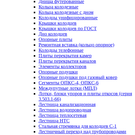
Днища футерованные
Кольца колодезные
Кольца колодезные с дном
Колодцы унифицированные
Крышки колодцев
Крышки колодцев по ГОСТ
Дно колодцев
Опорные плиты
Ремонтная вставка (кольцо опорное)
Колодцы телефонные
Плиты перекрытия камер
Плиты перекрытия каналов
Элементы коллекторов
Опорные подушки
Опорные подушки под газовый ковер
Сегменты ОПКС-4, ОПКС-6
Междупутные лотки (МПЛ)
Лотки, блоки упоров и плиты откосов (серия
3.503.1-66)
Лестница канализационная
Лестница водопроводная
Лестница теплосетевая
Лестница НТС
Стальная стремянка для колодцев С-1
Лестничный переход над трубопроводами