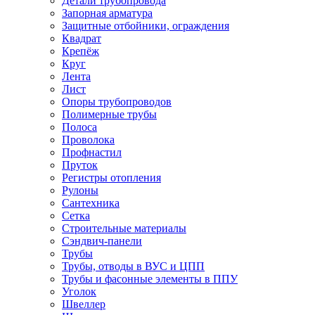
Детали трубопровода
Запорная арматура
Защитные отбойники, ограждения
Квадрат
Крепёж
Круг
Лента
Лист
Опоры трубопроводов
Полимерные трубы
Полоса
Проволока
Профнастил
Пруток
Регистры отопления
Рулоны
Сантехника
Сетка
Строительные материалы
Сэндвич-панели
Трубы
Трубы, отводы в ВУС и ЦПП
Трубы и фасонные элементы в ППУ
Уголок
Швеллер