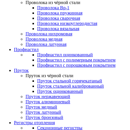
Проволока из чёрной стали
Проволока Вр-1
Проволока пружинная
Проволока сварочная
Проволока низкоуглеродистая
Проволока вязальная
Проволока нихромовая
Проволока медная
Проволока латунная
Профнастил
Профнастил оцинкованный
Профнастил с полимерным покрытием
Профнастил с порошковым покрытием
Пруток
Пруток из чёрной стали
Пруток стальной горячекатаный
Пруток стальной калиброванный
Пруток оцинкованный
Пруток нержавеющий
Пруток алюминиевый
Пруток медный
Пруток латунный
Пруток бронзовый
Регистры отопления
Секционные регистры