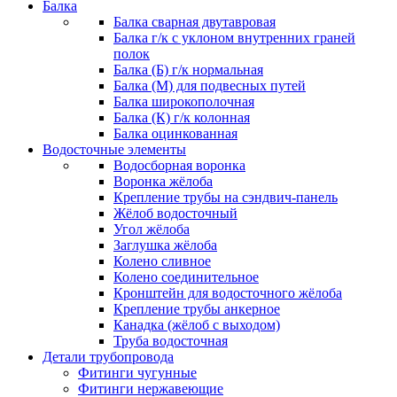
Балка
Балка сварная двутавровая
Балка г/к с уклоном внутренних граней
полок
Балка (Б) г/к нормальная
Балка (М) для подвесных путей
Балка широкополочная
Балка (К) г/к колонная
Балка оцинкованная
Водосточные элементы
Водосборная воронка
Воронка жёлоба
Крепление трубы на сэндвич-панель
Жёлоб водосточный
Угол жёлоба
Заглушка жёлоба
Колено сливное
Колено соединительное
Кронштейн для водосточного жёлоба
Крепление трубы анкерное
Канадка (жёлоб с выходом)
Труба водосточная
Детали трубопровода
Фитинги чугунные
Фитинги нержавеющие