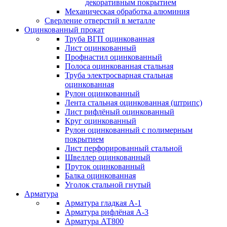
декоративным покрытием
Механическая обработка алюминия
Сверление отверстий в металле
Оцинкованный прокат
Труба ВГП оцинкованная
Лист оцинкованный
Профнастил оцинкованный
Полоса оцинкованная стальная
Труба электросварная стальная
оцинкованная
Рулон оцинкованный
Лента стальная оцинкованная (штрипс)
Лист рифлёный оцинкованный
Круг оцинкованный
Рулон оцинкованный с полимерным
покрытием
Лист перфорированный стальной
Швеллер оцинкованный
Пруток оцинкованный
Балка оцинкованная
Уголок стальной гнутый
Арматура
Арматура гладкая А-1
Арматура рифлёная А-3
Арматура АТ800