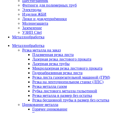
Шестигранник
Фитинги для полимерных труб
Электроды
Изделия ЖБИ
Люки и дождеприёмники
Молниезащита
Заземление
УЗИП Citel
Металлообработка
Металлообработка
Резка металла на заказ
Плазменная резка листа
Лазерная резка листового проката
Лазерная резка трубы
Микролазерная резка листового проката
Гидроабразивная резка листа
Резка листа газорезательной машиной (ГРМ)
Резка на ленточнопильном станке (ЛПС)
Резка металла газом
Рубка листового металла гильотиной
Резка металла в размер без остатка
Резка бесшовной трубы в размер без остатка
Цинкование металла
Горячее цинкование