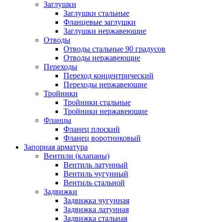
Заглушки
Заглушки стальные
Фланцевые заглушки
Заглушки нержавеющие
Отводы
Отводы стальные 90 градусов
Отводы нержавеющие
Переходы
Переход концентрический
Переходы нержавеющие
Тройники
Тройники стальные
Тройники нержавеющие
Фланцы
Фланец плоский
Фланец воротниковый
Запорная арматура
Вентили (клапаны)
Вентиль латунный
Вентиль чугунный
Вентиль стальной
Задвижки
Задвижка чугунная
Задвижка латунная
Задвижка стальная