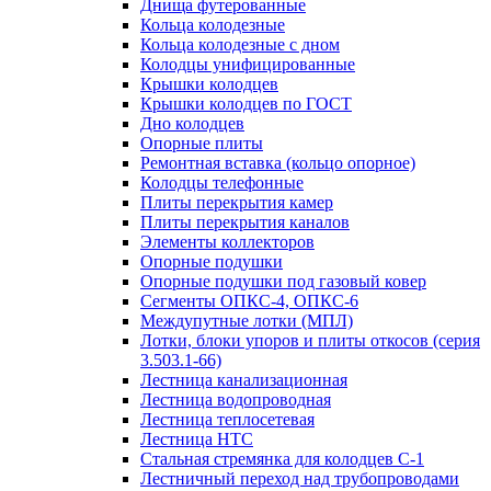
Днища футерованные
Кольца колодезные
Кольца колодезные с дном
Колодцы унифицированные
Крышки колодцев
Крышки колодцев по ГОСТ
Дно колодцев
Опорные плиты
Ремонтная вставка (кольцо опорное)
Колодцы телефонные
Плиты перекрытия камер
Плиты перекрытия каналов
Элементы коллекторов
Опорные подушки
Опорные подушки под газовый ковер
Сегменты ОПКС-4, ОПКС-6
Междупутные лотки (МПЛ)
Лотки, блоки упоров и плиты откосов (серия
3.503.1-66)
Лестница канализационная
Лестница водопроводная
Лестница теплосетевая
Лестница НТС
Стальная стремянка для колодцев С-1
Лестничный переход над трубопроводами