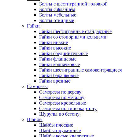
Болты с шестигранной головкой
Болты с фланцем
Болты мебельные
Болты откидные
Гайки
Гайки шестигранные стандартные
Гайки со стопорными кольцами
Гайки низкие
Гайки высокие
Гайки соединительные
Гайки фланцевые
Гайки колпачковые
Гайки шестигранные самоконтрящиеся
Гайки барашковые
Гайки врезные
Саморезы
Саморезы по дереву
Саморезы по металлу
Саморезы кровельные
Саморезы по гипсокартону
Шурупы по бетону
Шайбы
Шайбы плоские
Шайбы пружинные
Шайбы косые квадратные