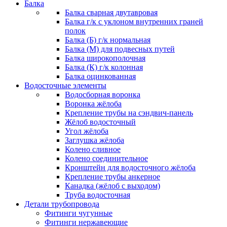
Балка
Балка сварная двутавровая
Балка г/к с уклоном внутренних граней
полок
Балка (Б) г/к нормальная
Балка (М) для подвесных путей
Балка широкополочная
Балка (К) г/к колонная
Балка оцинкованная
Водосточные элементы
Водосборная воронка
Воронка жёлоба
Крепление трубы на сэндвич-панель
Жёлоб водосточный
Угол жёлоба
Заглушка жёлоба
Колено сливное
Колено соединительное
Кронштейн для водосточного жёлоба
Крепление трубы анкерное
Канадка (жёлоб с выходом)
Труба водосточная
Детали трубопровода
Фитинги чугунные
Фитинги нержавеющие