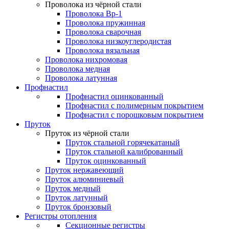
Проволока из чёрной стали
Проволока Вр-1
Проволока пружинная
Проволока сварочная
Проволока низкоуглеродистая
Проволока вязальная
Проволока нихромовая
Проволока медная
Проволока латунная
Профнастил
Профнастил оцинкованный
Профнастил с полимерным покрытием
Профнастил с порошковым покрытием
Пруток
Пруток из чёрной стали
Пруток стальной горячекатаный
Пруток стальной калиброванный
Пруток оцинкованный
Пруток нержавеющий
Пруток алюминиевый
Пруток медный
Пруток латунный
Пруток бронзовый
Регистры отопления
Секционные регистры