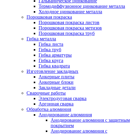
Гальваническое цинкование
Термодиффузионное цинкование металла
Холодное цинкование металла
Порошковая покраска
Порошковая покраска листов
Порошковая покраска метизов
Порошковая покраска труб
Гибка металла
Гибка листа
Гибка труб
Гибка арматуры
Гибка круга
Гибка квадрата
Изготовление закладных
Анкерные плиты
Анкерные блоки
Закладные детали
Сварочные работы
Электродуговая сварка
Аргонная сварка
Обработка алюминия
Анодирование алюминия
Анодирование алюминия с защитным
покрытием
Анодирование алюминия с