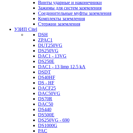
Винты ударные и наконечники
Зажимы для систем заземления
Соединительные муфты заземления
Комплекты заземления
Стержни заземления
УЗИП Citel
DSH
ZPAC1
DUT250VG
DS250VG
DAC1 - 13VG
DS250E
DAC1 - 13 limp 12.5 kA
DSDT
DS40HF
DS - HF
DACF25
DAC50VG
DS70R
DAC50
DS440
DS500E
DS250VG - 690
DS1000G
PAC