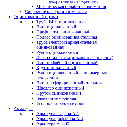
декоративным покрытием
Механическая обработка алюминия
Сверление отверстий в металле
Оцинкованный прокат
Труба ВГП оцинкованная
Лист оцинкованный
Профнастил оцинкованный
Полоса оцинкованная стальная
Труба электросварная стальная
оцинкованная
Рулон оцинкованный
Лента стальная оцинкованная (штрипс)
Лист рифлёный оцинкованный
Круг оцинкованный
Рулон оцинкованный с полимерным
покрытием
Лист перфорированный стальной
Швеллер оцинкованный
Пруток оцинкованный
Балка оцинкованная
Уголок стальной гнутый
Арматура
Арматура гладкая А-1
Арматура рифлёная А-3
Арматура АТ800