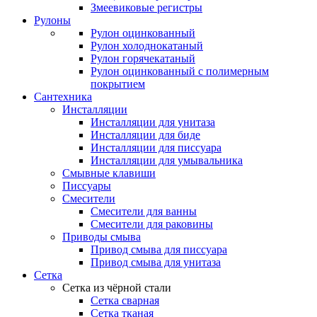
Змеевиковые регистры
Рулоны
Рулон оцинкованный
Рулон холоднокатаный
Рулон горячекатаный
Рулон оцинкованный с полимерным
покрытием
Сантехника
Инсталляции
Инсталляции для унитаза
Инсталляции для биде
Инсталляции для писсуара
Инсталляции для умывальника
Смывные клавиши
Писсуары
Смесители
Смесители для ванны
Смесители для раковины
Приводы смыва
Привод смыва для писсуара
Привод смыва для унитаза
Сетка
Сетка из чёрной стали
Сетка сварная
Сетка тканая