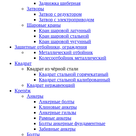
Задвижка шиберная
Затворы
Затвор с редуктором
Затвор с электроприводом
Шаровые краны
Кран шаровой латунный
Кран шаровой стальной
Кран шаровой чугунный
Защитные отбойники, ограждения
Металлический отбойник
Колесоотбойник металлический
Квадрат
Квадрат из чёрной стали
Квадрат стальной горячекатаный
Квадрат стальной калиброванный
Квадрат нержавеющий
Крепёж
Анкеры
Анкерные болты
Клиновые анкеры
Анкерные гильзы
Рамные анкеры
Болты анкерные фундаментные
Забивные анкеры
Болты