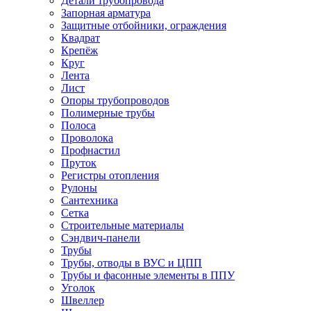
Детали трубопровода
Запорная арматура
Защитные отбойники, ограждения
Квадрат
Крепёж
Круг
Лента
Лист
Опоры трубопроводов
Полимерные трубы
Полоса
Проволока
Профнастил
Пруток
Регистры отопления
Рулоны
Сантехника
Сетка
Строительные материалы
Сэндвич-панели
Трубы
Трубы, отводы в ВУС и ЦПП
Трубы и фасонные элементы в ППУ
Уголок
Швеллер