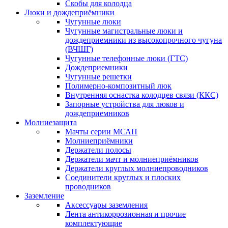
Скобы для колодца
Люки и дождеприёмники
Чугунные люки
Чугунные магистральные люки и
дождеприемники из высокопрочного чугуна
(ВЧШГ)
Чугунные телефонные люки (ГТС)
Дождеприемники
Чугунные решетки
Полимерно-композитный люк
Внутренняя оснастка колодцев связи (ККС)
Запорные устройства для люков и
дождеприемников
Молниезащита
Мачты серии МСАП
Молниеприёмники
Держатели полосы
Держатели мачт и молниеприёмников
Держатели круглых молниепроводников
Cоединители круглых и плоских
проводников
Заземление
Аксессуары заземления
Лента антикоррозионная и прочие
комплектующие