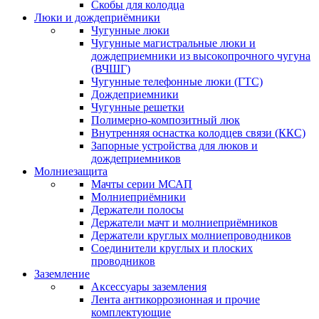
Скобы для колодца
Люки и дождеприёмники
Чугунные люки
Чугунные магистральные люки и
дождеприемники из высокопрочного чугуна
(ВЧШГ)
Чугунные телефонные люки (ГТС)
Дождеприемники
Чугунные решетки
Полимерно-композитный люк
Внутренняя оснастка колодцев связи (ККС)
Запорные устройства для люков и
дождеприемников
Молниезащита
Мачты серии МСАП
Молниеприёмники
Держатели полосы
Держатели мачт и молниеприёмников
Держатели круглых молниепроводников
Cоединители круглых и плоских
проводников
Заземление
Аксессуары заземления
Лента антикоррозионная и прочие
комплектующие