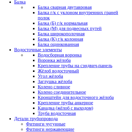
Балка
Балка сварная двутавровая
Балка г/к с уклоном внутренних граней
полок
Балка (Б) г/к нормальная
Балка (М) для подвесных путей
Балка широкополочная
Балка (К) г/к колонная
Балка оцинкованная
Водосточные элементы
Водосборная воронка
Воронка жёлоба
Крепление трубы на сэндвич-панель
Жёлоб водосточный
Угол жёлоба
Заглушка жёлоба
Колено сливное
Колено соединительное
Кронштейн для водосточного жёлоба
Крепление трубы анкерное
Канадка (жёлоб с выходом)
Труба водосточная
Детали трубопровода
Фитинги чугунные
Фитинги нержавеющие