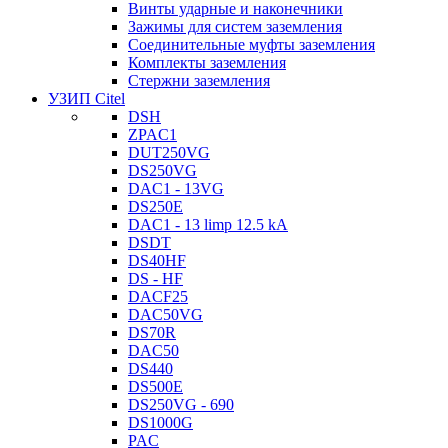
Винты ударные и наконечники
Зажимы для систем заземления
Соединительные муфты заземления
Комплекты заземления
Стержни заземления
УЗИП Citel
DSH
ZPAC1
DUT250VG
DS250VG
DAC1 - 13VG
DS250E
DAC1 - 13 limp 12.5 kA
DSDT
DS40HF
DS - HF
DACF25
DAC50VG
DS70R
DAC50
DS440
DS500E
DS250VG - 690
DS1000G
PAC