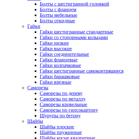
Болты с шестигранной головкой
Болты с фланцем
Болты мебельные
Болты откидные
Гайки
Гайки шестигранные стандартные
Гайки со стопорными кольцами
Гайки низкие
Гайки высокие
Гайки соединительные
Гайки фланцевые
Гайки колпачковые
Гайки шестигранные самоконтрящиеся
Гайки барашковые
Гайки врезные
Саморезы
Саморезы по дереву
Саморезы по металлу
Саморезы кровельные
Саморезы по гипсокартону
Шурупы по бетону
Шайбы
Шайбы плоские
Шайбы пружинные
Шайбы косые квадратные