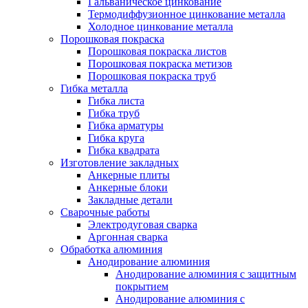
Гальваническое цинкование
Термодиффузионное цинкование металла
Холодное цинкование металла
Порошковая покраска
Порошковая покраска листов
Порошковая покраска метизов
Порошковая покраска труб
Гибка металла
Гибка листа
Гибка труб
Гибка арматуры
Гибка круга
Гибка квадрата
Изготовление закладных
Анкерные плиты
Анкерные блоки
Закладные детали
Сварочные работы
Электродуговая сварка
Аргонная сварка
Обработка алюминия
Анодирование алюминия
Анодирование алюминия с защитным
покрытием
Анодирование алюминия с