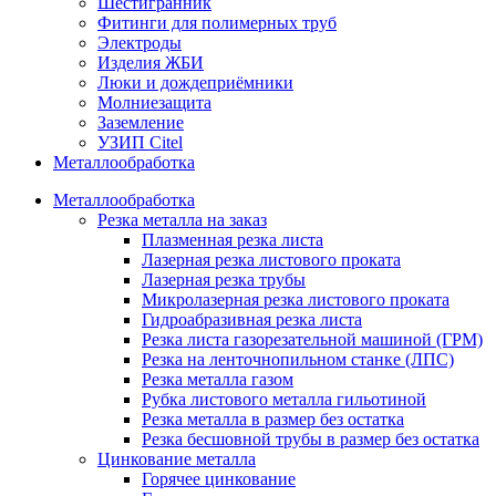
Шестигранник
Фитинги для полимерных труб
Электроды
Изделия ЖБИ
Люки и дождеприёмники
Молниезащита
Заземление
УЗИП Citel
Металлообработка
Металлообработка
Резка металла на заказ
Плазменная резка листа
Лазерная резка листового проката
Лазерная резка трубы
Микролазерная резка листового проката
Гидроабразивная резка листа
Резка листа газорезательной машиной (ГРМ)
Резка на ленточнопильном станке (ЛПС)
Резка металла газом
Рубка листового металла гильотиной
Резка металла в размер без остатка
Резка бесшовной трубы в размер без остатка
Цинкование металла
Горячее цинкование