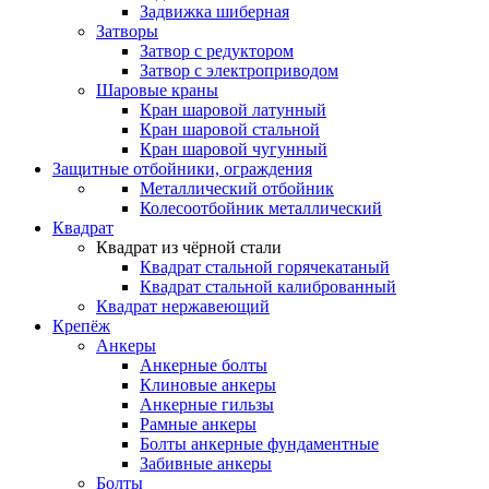
Задвижка шиберная
Затворы
Затвор с редуктором
Затвор с электроприводом
Шаровые краны
Кран шаровой латунный
Кран шаровой стальной
Кран шаровой чугунный
Защитные отбойники, ограждения
Металлический отбойник
Колесоотбойник металлический
Квадрат
Квадрат из чёрной стали
Квадрат стальной горячекатаный
Квадрат стальной калиброванный
Квадрат нержавеющий
Крепёж
Анкеры
Анкерные болты
Клиновые анкеры
Анкерные гильзы
Рамные анкеры
Болты анкерные фундаментные
Забивные анкеры
Болты