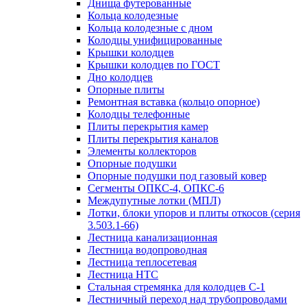
Днища футерованные
Кольца колодезные
Кольца колодезные с дном
Колодцы унифицированные
Крышки колодцев
Крышки колодцев по ГОСТ
Дно колодцев
Опорные плиты
Ремонтная вставка (кольцо опорное)
Колодцы телефонные
Плиты перекрытия камер
Плиты перекрытия каналов
Элементы коллекторов
Опорные подушки
Опорные подушки под газовый ковер
Сегменты ОПКС-4, ОПКС-6
Междупутные лотки (МПЛ)
Лотки, блоки упоров и плиты откосов (серия
3.503.1-66)
Лестница канализационная
Лестница водопроводная
Лестница теплосетевая
Лестница НТС
Стальная стремянка для колодцев С-1
Лестничный переход над трубопроводами