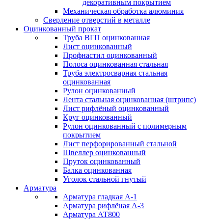
декоративным покрытием
Механическая обработка алюминия
Сверление отверстий в металле
Оцинкованный прокат
Труба ВГП оцинкованная
Лист оцинкованный
Профнастил оцинкованный
Полоса оцинкованная стальная
Труба электросварная стальная
оцинкованная
Рулон оцинкованный
Лента стальная оцинкованная (штрипс)
Лист рифлёный оцинкованный
Круг оцинкованный
Рулон оцинкованный с полимерным
покрытием
Лист перфорированный стальной
Швеллер оцинкованный
Пруток оцинкованный
Балка оцинкованная
Уголок стальной гнутый
Арматура
Арматура гладкая А-1
Арматура рифлёная А-3
Арматура АТ800