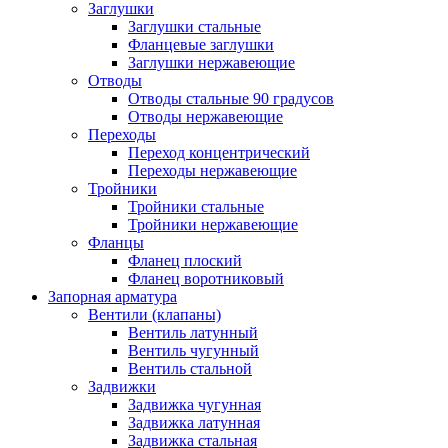
Заглушки
Заглушки стальные
Фланцевые заглушки
Заглушки нержавеющие
Отводы
Отводы стальные 90 градусов
Отводы нержавеющие
Переходы
Переход концентрический
Переходы нержавеющие
Тройники
Тройники стальные
Тройники нержавеющие
Фланцы
Фланец плоский
Фланец воротниковый
Запорная арматура
Вентили (клапаны)
Вентиль латунный
Вентиль чугунный
Вентиль стальной
Задвижки
Задвижка чугунная
Задвижка латунная
Задвижка стальная