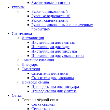
Змеевиковые регистры
Рулоны
Рулон оцинкованный
Рулон холоднокатаный
Рулон горячекатаный
Рулон оцинкованный с полимерным
покрытием
Сантехника
Инсталляции
Инсталляции для унитаза
Инсталляции для биде
Инсталляции для писсуара
Инсталляции для умывальника
Смывные клавиши
Писсуары
Смесители
Смесители для ванны
Смесители для раковины
Приводы смыва
Привод смыва для писсуара
Привод смыва для унитаза
Сетка
Сетка из чёрной стали
Сетка сварная
Сетка тканая