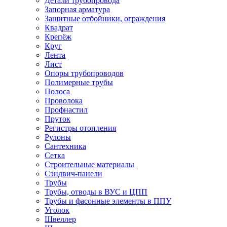
Детали трубопровода
Запорная арматура
Защитные отбойники, ограждения
Квадрат
Крепёж
Круг
Лента
Лист
Опоры трубопроводов
Полимерные трубы
Полоса
Проволока
Профнастил
Пруток
Регистры отопления
Рулоны
Сантехника
Сетка
Строительные материалы
Сэндвич-панели
Трубы
Трубы, отводы в ВУС и ЦПП
Трубы и фасонные элементы в ППУ
Уголок
Швеллер