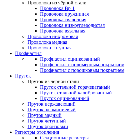
Проволока из чёрной стали
Проволока Вр-1
Проволока пружинная
Проволока сварочная
Проволока низкоуглеродистая
Проволока вязальная
Проволока нихромовая
Проволока медная
Проволока латунная
Профнастил
Профнастил оцинкованный
Профнастил с полимерным покрытием
Профнастил с порошковым покрытием
Пруток
Пруток из чёрной стали
Пруток стальной горячекатаный
Пруток стальной калиброванный
Пруток оцинкованный
Пруток нержавеющий
Пруток алюминиевый
Пруток медный
Пруток латунный
Пруток бронзовый
Регистры отопления
Секционные регистры