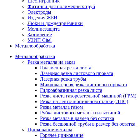
Шестигранник
Фитинги для полимерных труб
Электроды
Изделия ЖБИ
Люки и дождеприёмники
Молниезащита
Заземление
УЗИП Citel
Металлообработка
Металлообработка
Резка металла на заказ
Плазменная резка листа
Лазерная резка листового проката
Лазерная резка трубы
Микролазерная резка листового проката
Гидроабразивная резка листа
Резка листа газорезательной машиной (ГРМ)
Резка на ленточнопильном станке (ЛПС)
Резка металла газом
Рубка листового металла гильотиной
Резка металла в размер без остатка
Резка бесшовной трубы в размер без остатка
Цинкование металла
Горячее цинкование