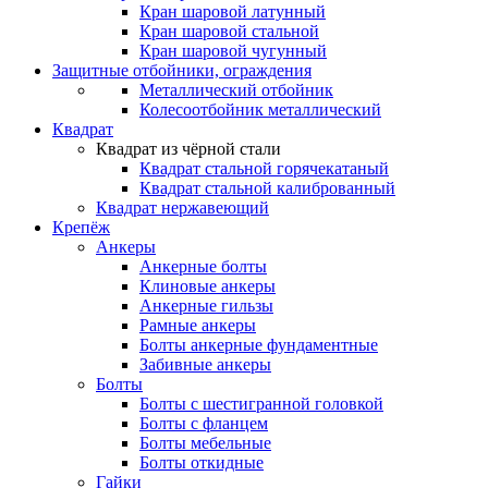
Кран шаровой латунный
Кран шаровой стальной
Кран шаровой чугунный
Защитные отбойники, ограждения
Металлический отбойник
Колесоотбойник металлический
Квадрат
Квадрат из чёрной стали
Квадрат стальной горячекатаный
Квадрат стальной калиброванный
Квадрат нержавеющий
Крепёж
Анкеры
Анкерные болты
Клиновые анкеры
Анкерные гильзы
Рамные анкеры
Болты анкерные фундаментные
Забивные анкеры
Болты
Болты с шестигранной головкой
Болты с фланцем
Болты мебельные
Болты откидные
Гайки