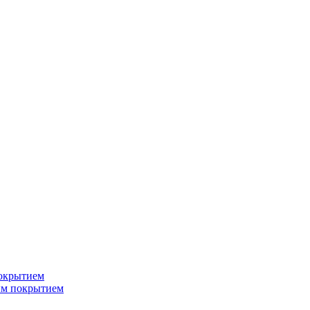
окрытием
ым покрытием