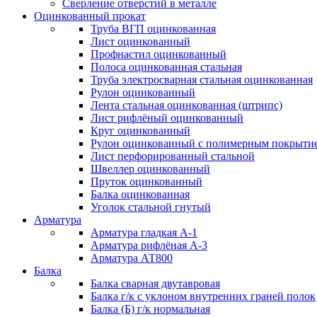
Сверление отверстий в металле
Оцинкованный прокат
Труба ВГП оцинкованная
Лист оцинкованный
Профнастил оцинкованный
Полоса оцинкованная стальная
Труба электросварная стальная оцинкованная
Рулон оцинкованный
Лента стальная оцинкованная (штрипс)
Лист рифлёный оцинкованный
Круг оцинкованный
Рулон оцинкованный с полимерным покрыти
Лист перфорированный стальной
Швеллер оцинкованный
Пруток оцинкованный
Балка оцинкованная
Уголок стальной гнутый
Арматура
Арматура гладкая А-1
Арматура рифлёная А-3
Арматура АТ800
Балка
Балка сварная двутавровая
Балка г/к с уклоном внутренних граней полок
Балка (Б) г/к нормальная