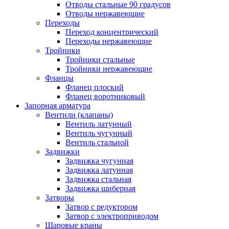
Отводы стальные 90 градусов
Отводы нержавеющие
Переходы
Переход концентрический
Переходы нержавеющие
Тройники
Тройники стальные
Тройники нержавеющие
Фланцы
Фланец плоский
Фланец воротниковый
Запорная арматура
Вентили (клапаны)
Вентиль латунный
Вентиль чугунный
Вентиль стальной
Задвижки
Задвижка чугунная
Задвижка латунная
Задвижка стальная
Задвижка шиберная
Затворы
Затвор с редуктором
Затвор с электроприводом
Шаровые краны