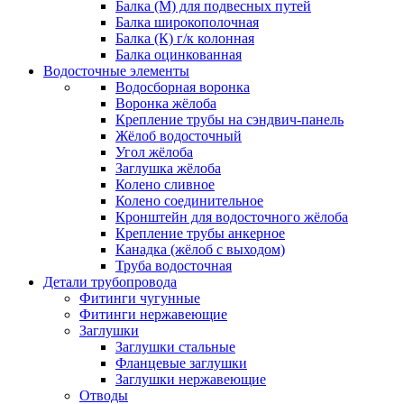
Балка (М) для подвесных путей
Балка широкополочная
Балка (К) г/к колонная
Балка оцинкованная
Водосточные элементы
Водосборная воронка
Воронка жёлоба
Крепление трубы на сэндвич-панель
Жёлоб водосточный
Угол жёлоба
Заглушка жёлоба
Колено сливное
Колено соединительное
Кронштейн для водосточного жёлоба
Крепление трубы анкерное
Канадка (жёлоб с выходом)
Труба водосточная
Детали трубопровода
Фитинги чугунные
Фитинги нержавеющие
Заглушки
Заглушки стальные
Фланцевые заглушки
Заглушки нержавеющие
Отводы