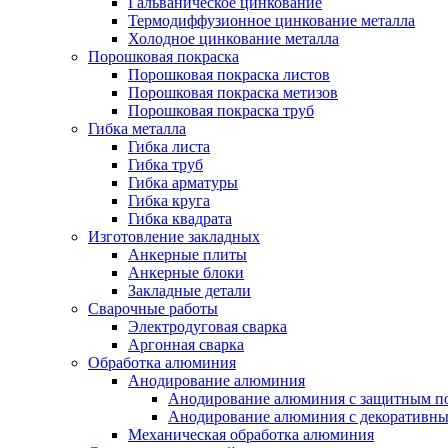
Гальваническое цинкование
Термодиффузионное цинкование металла
Холодное цинкование металла
Порошковая покраска
Порошковая покраска листов
Порошковая покраска метизов
Порошковая покраска труб
Гибка металла
Гибка листа
Гибка труб
Гибка арматуры
Гибка круга
Гибка квадрата
Изготовление закладных
Анкерные плиты
Анкерные блоки
Закладные детали
Сварочные работы
Электродуговая сварка
Аргонная сварка
Обработка алюминия
Анодирование алюминия
Анодирование алюминия с защитным п
Анодирование алюминия с декоративн
Механическая обработка алюминия