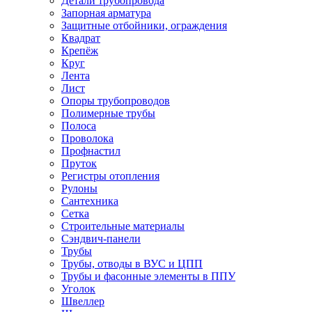
Детали трубопровода
Запорная арматура
Защитные отбойники, ограждения
Квадрат
Крепёж
Круг
Лента
Лист
Опоры трубопроводов
Полимерные трубы
Полоса
Проволока
Профнастил
Пруток
Регистры отопления
Рулоны
Сантехника
Сетка
Строительные материалы
Сэндвич-панели
Трубы
Трубы, отводы в ВУС и ЦПП
Трубы и фасонные элементы в ППУ
Уголок
Швеллер