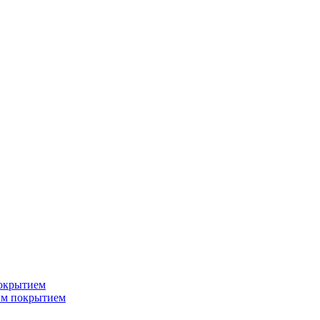
окрытием
ым покрытием