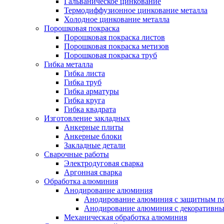
Гальваническое цинкование
Термодиффузионное цинкование металла
Холодное цинкование металла
Порошковая покраска
Порошковая покраска листов
Порошковая покраска метизов
Порошковая покраска труб
Гибка металла
Гибка листа
Гибка труб
Гибка арматуры
Гибка круга
Гибка квадрата
Изготовление закладных
Анкерные плиты
Анкерные блоки
Закладные детали
Сварочные работы
Электродуговая сварка
Аргонная сварка
Обработка алюминия
Анодирование алюминия
Анодирование алюминия с защитным п
Анодирование алюминия с декоративн
Механическая обработка алюминия