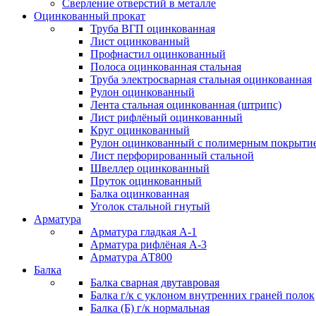
Сверление отверстий в металле
Оцинкованный прокат
Труба ВГП оцинкованная
Лист оцинкованный
Профнастил оцинкованный
Полоса оцинкованная стальная
Труба электросварная стальная оцинкованная
Рулон оцинкованный
Лента стальная оцинкованная (штрипс)
Лист рифлёный оцинкованный
Круг оцинкованный
Рулон оцинкованный с полимерным покрыти
Лист перфорированный стальной
Швеллер оцинкованный
Пруток оцинкованный
Балка оцинкованная
Уголок стальной гнутый
Арматура
Арматура гладкая А-1
Арматура рифлёная А-3
Арматура АТ800
Балка
Балка сварная двутавровая
Балка г/к с уклоном внутренних граней полок
Балка (Б) г/к нормальная