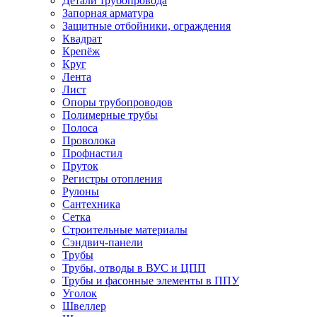
Детали трубопровода
Запорная арматура
Защитные отбойники, ограждения
Квадрат
Крепёж
Круг
Лента
Лист
Опоры трубопроводов
Полимерные трубы
Полоса
Проволока
Профнастил
Пруток
Регистры отопления
Рулоны
Сантехника
Сетка
Строительные материалы
Сэндвич-панели
Трубы
Трубы, отводы в ВУС и ЦПП
Трубы и фасонные элементы в ППУ
Уголок
Швеллер