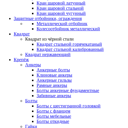
Кран шаровой латунный
Кран шаровой стальной
Кран шаровой чугунный
Защитные отбойники, ограждения
Металлический отбойник
Колесоотбойник металлический
Квадрат
Квадрат из чёрной стали
Квадрат стальной горячекатаный
Квадрат стальной калиброванный
Квадрат нержавеющий
Крепёж
Анкеры
Анкерные болты
Клиновые анкеры
Анкерные гильзы
Рамные анкеры
Болты анкерные фундаментные
Забивные анкеры
Болты
Болты с шестигранной головкой
Болты с фланцем
Болты мебельные
Болты откидные
Гайки