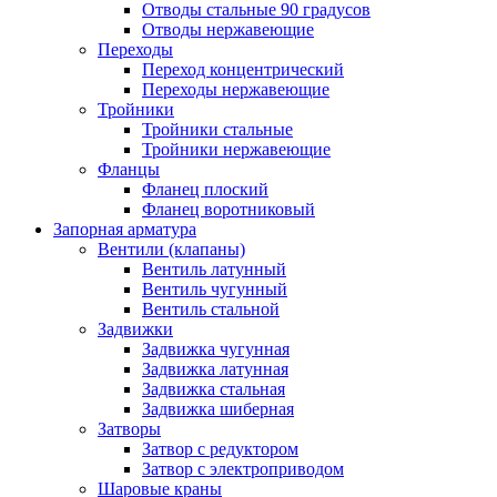
Отводы стальные 90 градусов
Отводы нержавеющие
Переходы
Переход концентрический
Переходы нержавеющие
Тройники
Тройники стальные
Тройники нержавеющие
Фланцы
Фланец плоский
Фланец воротниковый
Запорная арматура
Вентили (клапаны)
Вентиль латунный
Вентиль чугунный
Вентиль стальной
Задвижки
Задвижка чугунная
Задвижка латунная
Задвижка стальная
Задвижка шиберная
Затворы
Затвор с редуктором
Затвор с электроприводом
Шаровые краны