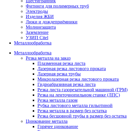
Шестигранник
Фитинги для полимерных труб
Электроды
Изделия ЖБИ
Люки и дождеприёмники
Молниезащита
Заземление
УЗИП Citel
Металлообработка
Металлообработка
Резка металла на заказ
Плазменная резка листа
Лазерная резка листового проката
Лазерная резка трубы
Микролазерная резка листового проката
Гидроабразивная резка листа
Резка листа газорезательной машиной (ГРМ)
Резка на ленточнопильном станке (ЛПС)
Резка металла газом
Рубка листового металла гильотиной
Резка металла в размер без остатка
Резка бесшовной трубы в размер без остатка
Цинкование металла
Горячее цинкование