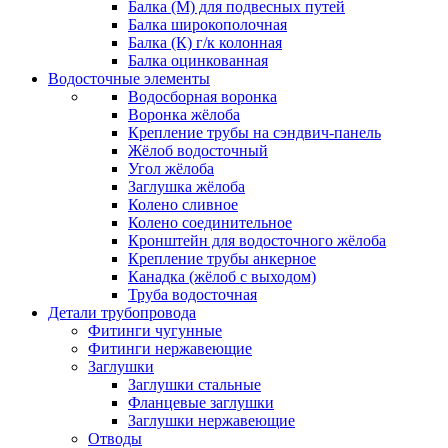
Балка (М) для подвесных путей
Балка широкополочная
Балка (К) г/к колонная
Балка оцинкованная
Водосточные элементы
Водосборная воронка
Воронка жёлоба
Крепление трубы на сэндвич-панель
Жёлоб водосточный
Угол жёлоба
Заглушка жёлоба
Колено сливное
Колено соединительное
Кронштейн для водосточного жёлоба
Крепление трубы анкерное
Канадка (жёлоб с выходом)
Труба водосточная
Детали трубопровода
Фитинги чугунные
Фитинги нержавеющие
Заглушки
Заглушки стальные
Фланцевые заглушки
Заглушки нержавеющие
Отводы