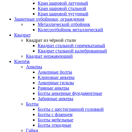
Кран шаровой латунный
Кран шаровой стальной
Кран шаровой чугунный
Защитные отбойники, ограждения
Металлический отбойник
Колесоотбойник металлический
Квадрат
Квадрат из чёрной стали
Квадрат стальной горячекатаный
Квадрат стальной калиброванный
Квадрат нержавеющий
Крепёж
Анкеры
Анкерные болты
Клиновые анкеры
Анкерные гильзы
Рамные анкеры
Болты анкерные фундаментные
Забивные анкеры
Болты
Болты с шестигранной головкой
Болты с фланцем
Болты мебельные
Болты откидные
Гайки