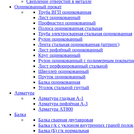
Сверление отверстий в металле
Оцинкованный прокат
Труба ВГП оцинкованная
Лист оцинкованный
Профнастил оцинкованный
Полоса оцинкованная стальная
Труба электросварная стальная оцинкованная
Рулон оцинкованный
Лента стальная оцинкованная (штрипс)
Лист рифлёный оцинкованный
Круг оцинкованный
Рулон оцинкованный с полимерным покрыти
Лист перфорированный стальной
Швеллер оцинкованный
Пруток оцинкованный
Балка оцинкованная
Уголок стальной гнутый
Арматура
Арматура гладкая А-1
Арматура рифлёная А-3
Арматура АТ800
Балка
Балка сварная двутавровая
Балка г/к с уклоном внутренних граней полок
Балка (Б) г/к нормальная