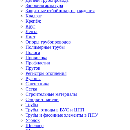
Детали трубопровода
Запорная арматура
Защитные отбойники, ограждения
Квадрат
Крепёж
Круг
Лента
Лист
Опоры трубопроводов
Полимерные трубы
Полоса
Проволока
Профнастил
Пруток
Регистры отопления
Рулоны
Сантехника
Сетка
Строительные материалы
Сэндвич-панели
Трубы
Трубы, отводы в ВУС и ЦПП
Трубы и фасонные элементы в ППУ
Уголок
Швеллер