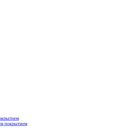
окрытием
ым покрытием