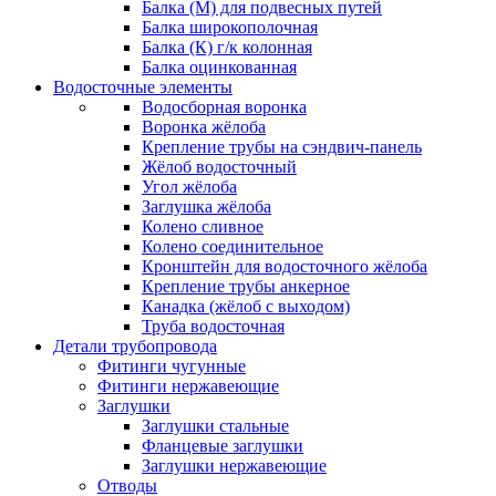
Балка (М) для подвесных путей
Балка широкополочная
Балка (К) г/к колонная
Балка оцинкованная
Водосточные элементы
Водосборная воронка
Воронка жёлоба
Крепление трубы на сэндвич-панель
Жёлоб водосточный
Угол жёлоба
Заглушка жёлоба
Колено сливное
Колено соединительное
Кронштейн для водосточного жёлоба
Крепление трубы анкерное
Канадка (жёлоб с выходом)
Труба водосточная
Детали трубопровода
Фитинги чугунные
Фитинги нержавеющие
Заглушки
Заглушки стальные
Фланцевые заглушки
Заглушки нержавеющие
Отводы