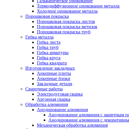
Гальваническое цинкование
Термодиффузионное цинкование металла
Холодное цинкование металла
Порошковая покраска
Порошковая покраска листов
Порошковая покраска метизов
Порошковая покраска труб
Гибка металла
Гибка листа
Гибка труб
Гибка арматуры
Гибка круга
Гибка квадрата
Изготовление закладных
Анкерные плиты
Анкерные блоки
Закладные детали
Сварочные работы
Электродуговая сварка
Аргонная сварка
Обработка алюминия
Анодирование алюминия
Анодирование алюминия с защитным п
Анодирование алюминия с декоративн
Механическая обработка алюминия