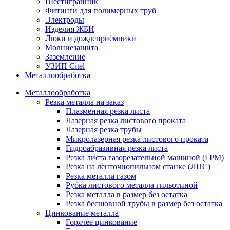
Шестигранник
Фитинги для полимерных труб
Электроды
Изделия ЖБИ
Люки и дождеприёмники
Молниезащита
Заземление
УЗИП Citel
Металлообработка
Металлообработка
Резка металла на заказ
Плазменная резка листа
Лазерная резка листового проката
Лазерная резка трубы
Микролазерная резка листового проката
Гидроабразивная резка листа
Резка листа газорезательной машиной (ГРМ)
Резка на ленточнопильном станке (ЛПС)
Резка металла газом
Рубка листового металла гильотиной
Резка металла в размер без остатка
Резка бесшовной трубы в размер без остатка
Цинкование металла
Горячее цинкование