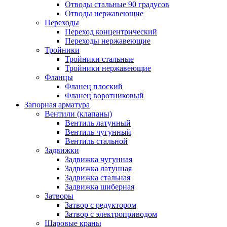
Отводы стальные 90 градусов
Отводы нержавеющие
Переходы
Переход концентрический
Переходы нержавеющие
Тройники
Тройники стальные
Тройники нержавеющие
Фланцы
Фланец плоский
Фланец воротниковый
Запорная арматура
Вентили (клапаны)
Вентиль латунный
Вентиль чугунный
Вентиль стальной
Задвижки
Задвижка чугунная
Задвижка латунная
Задвижка стальная
Задвижка шиберная
Затворы
Затвор с редуктором
Затвор с электроприводом
Шаровые краны