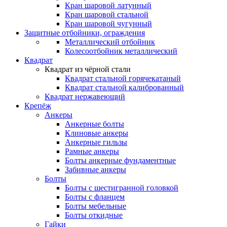
Кран шаровой латунный
Кран шаровой стальной
Кран шаровой чугунный
Защитные отбойники, ограждения
Металлический отбойник
Колесоотбойник металлический
Квадрат
Квадрат из чёрной стали
Квадрат стальной горячекатаный
Квадрат стальной калиброванный
Квадрат нержавеющий
Крепёж
Анкеры
Анкерные болты
Клиновые анкеры
Анкерные гильзы
Рамные анкеры
Болты анкерные фундаментные
Забивные анкеры
Болты
Болты с шестигранной головкой
Болты с фланцем
Болты мебельные
Болты откидные
Гайки