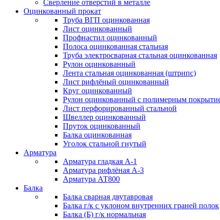
Сверление отверстий в металле
Оцинкованный прокат
Труба ВГП оцинкованная
Лист оцинкованный
Профнастил оцинкованный
Полоса оцинкованная стальная
Труба электросварная стальная оцинкованная
Рулон оцинкованный
Лента стальная оцинкованная (штрипс)
Лист рифлёный оцинкованный
Круг оцинкованный
Рулон оцинкованный с полимерным покрыти
Лист перфорированный стальной
Швеллер оцинкованный
Пруток оцинкованный
Балка оцинкованная
Уголок стальной гнутый
Арматура
Арматура гладкая А-1
Арматура рифлёная А-3
Арматура АТ800
Балка
Балка сварная двутавровая
Балка г/к с уклоном внутренних граней полок
Балка (Б) г/к нормальная