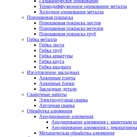
Гальваническое цинкование
Термодиффузионное цинкование металла
Холодное цинкование металла
Порошковая покраска
Порошковая покраска листов
Порошковая покраска метизов
Порошковая покраска труб
Гибка металла
Гибка листа
Гибка труб
Гибка арматуры
Гибка круга
Гибка квадрата
Изготовление закладных
Анкерные плиты
Анкерные блоки
Закладные детали
Сварочные работы
Электродуговая сварка
Аргонная сварка
Обработка алюминия
Анодирование алюминия
Анодирование алюминия с защитным п
Анодирование алюминия с декоративн
Механическая обработка алюминия