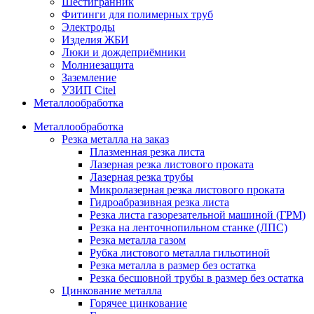
Шестигранник
Фитинги для полимерных труб
Электроды
Изделия ЖБИ
Люки и дождеприёмники
Молниезащита
Заземление
УЗИП Citel
Металлообработка
Металлообработка
Резка металла на заказ
Плазменная резка листа
Лазерная резка листового проката
Лазерная резка трубы
Микролазерная резка листового проката
Гидроабразивная резка листа
Резка листа газорезательной машиной (ГРМ)
Резка на ленточнопильном станке (ЛПС)
Резка металла газом
Рубка листового металла гильотиной
Резка металла в размер без остатка
Резка бесшовной трубы в размер без остатка
Цинкование металла
Горячее цинкование