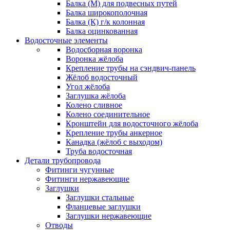
Балка (М) для подвесных путей
Балка широкополочная
Балка (К) г/к колонная
Балка оцинкованная
Водосточные элементы
Водосборная воронка
Воронка жёлоба
Крепление трубы на сэндвич-панель
Жёлоб водосточный
Угол жёлоба
Заглушка жёлоба
Колено сливное
Колено соединительное
Кронштейн для водосточного жёлоба
Крепление трубы анкерное
Канадка (жёлоб с выходом)
Труба водосточная
Детали трубопровода
Фитинги чугунные
Фитинги нержавеющие
Заглушки
Заглушки стальные
Фланцевые заглушки
Заглушки нержавеющие
Отводы