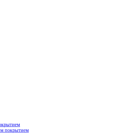
окрытием
ым покрытием