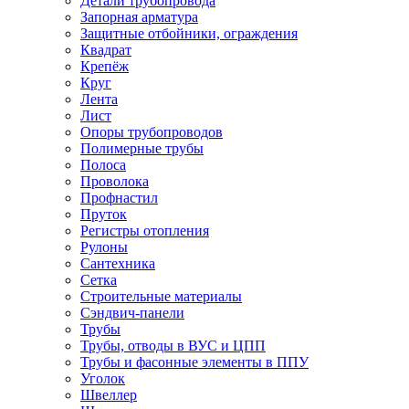
Детали трубопровода
Запорная арматура
Защитные отбойники, ограждения
Квадрат
Крепёж
Круг
Лента
Лист
Опоры трубопроводов
Полимерные трубы
Полоса
Проволока
Профнастил
Пруток
Регистры отопления
Рулоны
Сантехника
Сетка
Строительные материалы
Сэндвич-панели
Трубы
Трубы, отводы в ВУС и ЦПП
Трубы и фасонные элементы в ППУ
Уголок
Швеллер