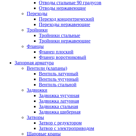
Отводы стальные 90 градусов
Отводы нержавеющие
Переходы
Переход концентрический
Переходы нержавеющие
Тройники
Тройники стальные
Тройники нержавеющие
Фланцы
Фланец плоский
Фланец воротниковый
Запорная арматура
Вентили (клапаны)
Вентиль латунный
Вентиль чугунный
Вентиль стальной
Задвижки
Задвижка чугунная
Задвижка латунная
Задвижка стальная
Задвижка шиберная
Затворы
Затвор с редуктором
Затвор с электроприводом
Шаровые краны