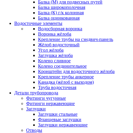
Балка (М) для подвесных путей
Балка широкополочная
Балка (К) г/к колонная
Балка оцинкованная
Водосточные элементы
Водосборная воронка
Воронка жёлоба
Крепление трубы на сэндвич-панель
Жёлоб водосточный
Угол жёлоба
Заглушка жёлоба
Колено сливное
Колено соединительное
Кронштейн для водосточного жёлоба
Крепление трубы анкерное
Канадка (жёлоб с выходом)
Труба водосточная
Детали трубопровода
Фитинги чугунные
Фитинги нержавеющие
Заглушки
Заглушки стальные
Фланцевые заглушки
Заглушки нержавеющие
Отводы