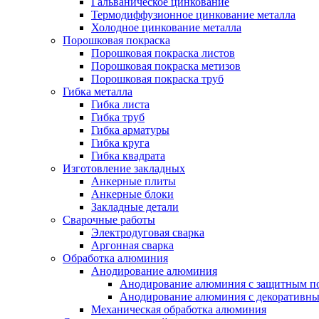
Гальваническое цинкование
Термодиффузионное цинкование металла
Холодное цинкование металла
Порошковая покраска
Порошковая покраска листов
Порошковая покраска метизов
Порошковая покраска труб
Гибка металла
Гибка листа
Гибка труб
Гибка арматуры
Гибка круга
Гибка квадрата
Изготовление закладных
Анкерные плиты
Анкерные блоки
Закладные детали
Сварочные работы
Электродуговая сварка
Аргонная сварка
Обработка алюминия
Анодирование алюминия
Анодирование алюминия с защитным п
Анодирование алюминия с декоративн
Механическая обработка алюминия