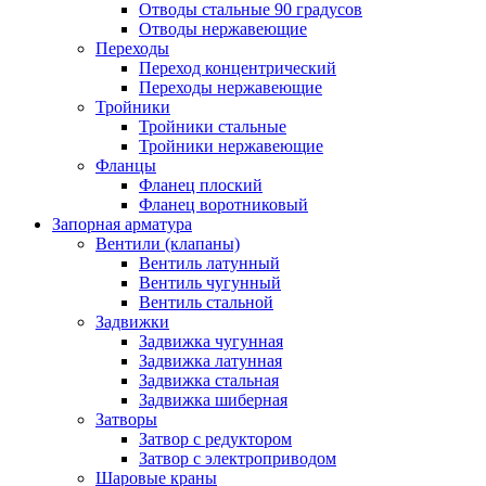
Отводы стальные 90 градусов
Отводы нержавеющие
Переходы
Переход концентрический
Переходы нержавеющие
Тройники
Тройники стальные
Тройники нержавеющие
Фланцы
Фланец плоский
Фланец воротниковый
Запорная арматура
Вентили (клапаны)
Вентиль латунный
Вентиль чугунный
Вентиль стальной
Задвижки
Задвижка чугунная
Задвижка латунная
Задвижка стальная
Задвижка шиберная
Затворы
Затвор с редуктором
Затвор с электроприводом
Шаровые краны