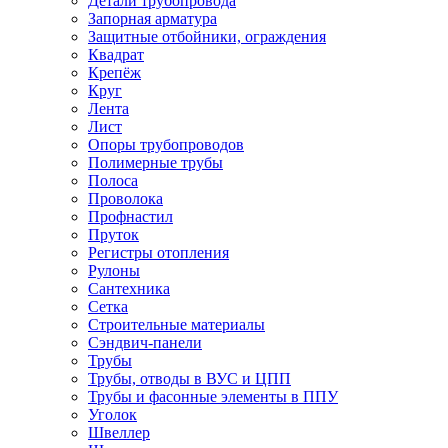
Детали трубопровода
Запорная арматура
Защитные отбойники, ограждения
Квадрат
Крепёж
Круг
Лента
Лист
Опоры трубопроводов
Полимерные трубы
Полоса
Проволока
Профнастил
Пруток
Регистры отопления
Рулоны
Сантехника
Сетка
Строительные материалы
Сэндвич-панели
Трубы
Трубы, отводы в ВУС и ЦПП
Трубы и фасонные элементы в ППУ
Уголок
Швеллер