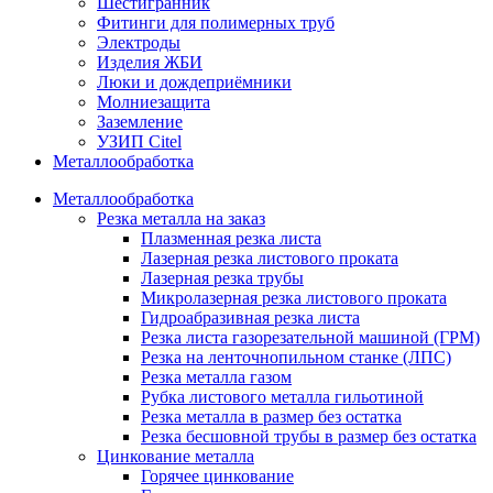
Шестигранник
Фитинги для полимерных труб
Электроды
Изделия ЖБИ
Люки и дождеприёмники
Молниезащита
Заземление
УЗИП Citel
Металлообработка
Металлообработка
Резка металла на заказ
Плазменная резка листа
Лазерная резка листового проката
Лазерная резка трубы
Микролазерная резка листового проката
Гидроабразивная резка листа
Резка листа газорезательной машиной (ГРМ)
Резка на ленточнопильном станке (ЛПС)
Резка металла газом
Рубка листового металла гильотиной
Резка металла в размер без остатка
Резка бесшовной трубы в размер без остатка
Цинкование металла
Горячее цинкование