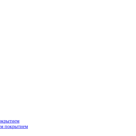
окрытием
ым покрытием