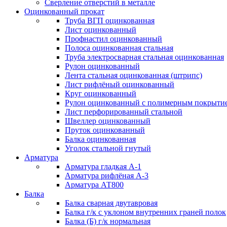
Сверление отверстий в металле
Оцинкованный прокат
Труба ВГП оцинкованная
Лист оцинкованный
Профнастил оцинкованный
Полоса оцинкованная стальная
Труба электросварная стальная оцинкованная
Рулон оцинкованный
Лента стальная оцинкованная (штрипс)
Лист рифлёный оцинкованный
Круг оцинкованный
Рулон оцинкованный с полимерным покрыти
Лист перфорированный стальной
Швеллер оцинкованный
Пруток оцинкованный
Балка оцинкованная
Уголок стальной гнутый
Арматура
Арматура гладкая А-1
Арматура рифлёная А-3
Арматура АТ800
Балка
Балка сварная двутавровая
Балка г/к с уклоном внутренних граней полок
Балка (Б) г/к нормальная