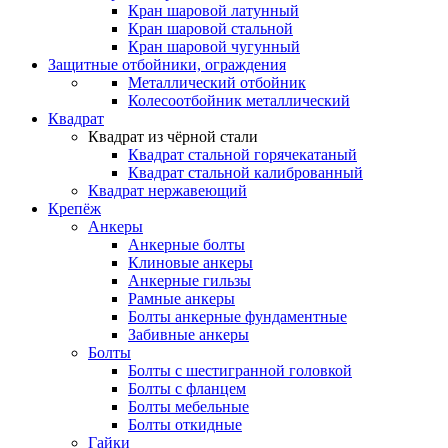
Кран шаровой латунный
Кран шаровой стальной
Кран шаровой чугунный
Защитные отбойники, ограждения
Металлический отбойник
Колесоотбойник металлический
Квадрат
Квадрат из чёрной стали
Квадрат стальной горячекатаный
Квадрат стальной калиброванный
Квадрат нержавеющий
Крепёж
Анкеры
Анкерные болты
Клиновые анкеры
Анкерные гильзы
Рамные анкеры
Болты анкерные фундаментные
Забивные анкеры
Болты
Болты с шестигранной головкой
Болты с фланцем
Болты мебельные
Болты откидные
Гайки