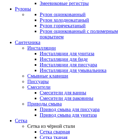
Змеевиковые регистры
Рулоны
Рулон оцинкованный
Рулон холоднокатаный
Рулон горячекатаный
Рулон оцинкованный с полимерным
покрытием
Сантехника
Инсталляции
Инсталляции для унитаза
Инсталляции для биде
Инсталляции для писсуара
Инсталляции для умывальника
Смывные клавиши
Писсуары
Смесители
Смесители для ванны
Смесители для раковины
Приводы смыва
Привод смыва для писсуара
Привод смыва для унитаза
Сетка
Сетка из чёрной стали
Сетка сварная
Сетка тканая