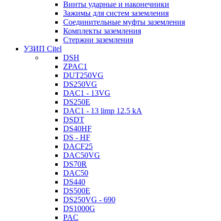
Винты ударные и наконечники
Зажимы для систем заземления
Соединительные муфты заземления
Комплекты заземления
Стержни заземления
УЗИП Citel
DSH
ZPAC1
DUT250VG
DS250VG
DAC1 - 13VG
DS250E
DAC1 - 13 limp 12.5 kA
DSDT
DS40HF
DS - HF
DACF25
DAC50VG
DS70R
DAC50
DS440
DS500E
DS250VG - 690
DS1000G
PAC