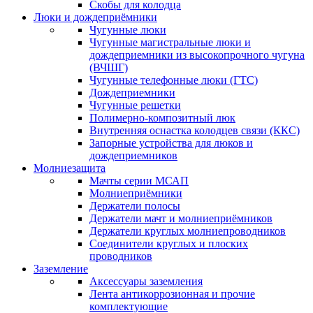
Скобы для колодца
Люки и дождеприёмники
Чугунные люки
Чугунные магистральные люки и
дождеприемники из высокопрочного чугуна
(ВЧШГ)
Чугунные телефонные люки (ГТС)
Дождеприемники
Чугунные решетки
Полимерно-композитный люк
Внутренняя оснастка колодцев связи (ККС)
Запорные устройства для люков и
дождеприемников
Молниезащита
Мачты серии МСАП
Молниеприёмники
Держатели полосы
Держатели мачт и молниеприёмников
Держатели круглых молниепроводников
Cоединители круглых и плоских
проводников
Заземление
Аксессуары заземления
Лента антикоррозионная и прочие
комплектующие