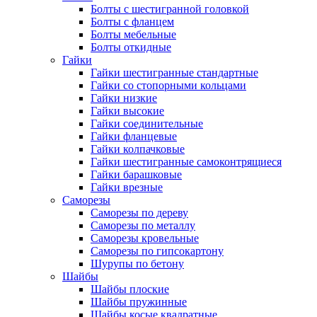
Болты с шестигранной головкой
Болты с фланцем
Болты мебельные
Болты откидные
Гайки
Гайки шестигранные стандартные
Гайки со стопорными кольцами
Гайки низкие
Гайки высокие
Гайки соединительные
Гайки фланцевые
Гайки колпачковые
Гайки шестигранные самоконтрящиеся
Гайки барашковые
Гайки врезные
Саморезы
Саморезы по дереву
Саморезы по металлу
Саморезы кровельные
Саморезы по гипсокартону
Шурупы по бетону
Шайбы
Шайбы плоские
Шайбы пружинные
Шайбы косые квадратные