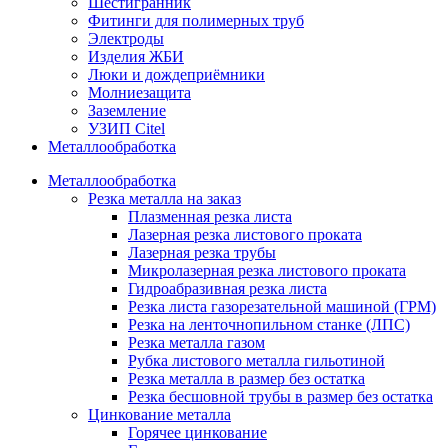
Шестигранник
Фитинги для полимерных труб
Электроды
Изделия ЖБИ
Люки и дождеприёмники
Молниезащита
Заземление
УЗИП Citel
Металлообработка
Металлообработка
Резка металла на заказ
Плазменная резка листа
Лазерная резка листового проката
Лазерная резка трубы
Микролазерная резка листового проката
Гидроабразивная резка листа
Резка листа газорезательной машиной (ГРМ)
Резка на ленточнопильном станке (ЛПС)
Резка металла газом
Рубка листового металла гильотиной
Резка металла в размер без остатка
Резка бесшовной трубы в размер без остатка
Цинкование металла
Горячее цинкование