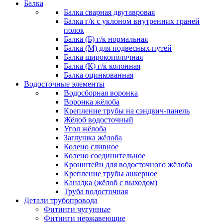
Балка
Балка сварная двутавровая
Балка г/к с уклоном внутренних граней
полок
Балка (Б) г/к нормальная
Балка (М) для подвесных путей
Балка широкополочная
Балка (К) г/к колонная
Балка оцинкованная
Водосточные элементы
Водосборная воронка
Воронка жёлоба
Крепление трубы на сэндвич-панель
Жёлоб водосточный
Угол жёлоба
Заглушка жёлоба
Колено сливное
Колено соединительное
Кронштейн для водосточного жёлоба
Крепление трубы анкерное
Канадка (жёлоб с выходом)
Труба водосточная
Детали трубопровода
Фитинги чугунные
Фитинги нержавеющие