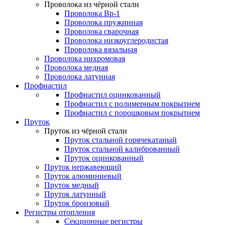
Проволока из чёрной стали
Проволока Вр-1
Проволока пружинная
Проволока сварочная
Проволока низкоуглеродистая
Проволока вязальная
Проволока нихромовая
Проволока медная
Проволока латунная
Профнастил
Профнастил оцинкованный
Профнастил с полимерным покрытием
Профнастил с порошковым покрытием
Пруток
Пруток из чёрной стали
Пруток стальной горячекатаный
Пруток стальной калиброванный
Пруток оцинкованный
Пруток нержавеющий
Пруток алюминиевый
Пруток медный
Пруток латунный
Пруток бронзовый
Регистры отопления
Секционные регистры