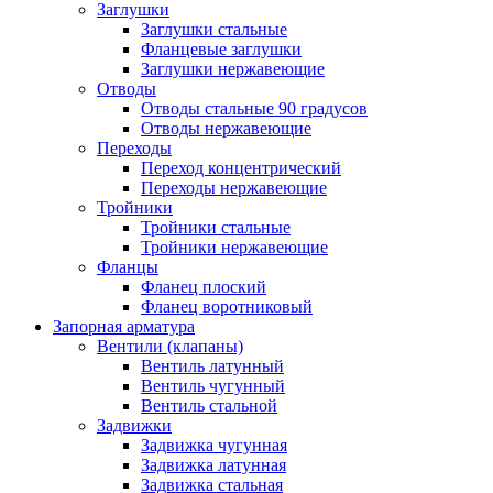
Заглушки
Заглушки стальные
Фланцевые заглушки
Заглушки нержавеющие
Отводы
Отводы стальные 90 градусов
Отводы нержавеющие
Переходы
Переход концентрический
Переходы нержавеющие
Тройники
Тройники стальные
Тройники нержавеющие
Фланцы
Фланец плоский
Фланец воротниковый
Запорная арматура
Вентили (клапаны)
Вентиль латунный
Вентиль чугунный
Вентиль стальной
Задвижки
Задвижка чугунная
Задвижка латунная
Задвижка стальная