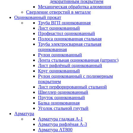
декоративным покрытием
Механическая обработка алюминия
Сверление отверстий в металле
Оцинкованный прокат
Труба ВГП оцинкованная
Лист оцинкованный
Профнастил оцинкованный
Полоса оцинкованная стальная
Труба электросварная стальная
оцинкованная
Рулон оцинкованный
Лента стальная оцинкованная (штрипс)
Лист рифлёный оцинкованный
Круг оцинкованный
Рулон оцинкованный с полимерным
покрытием
Лист перфорированный стальной
Швеллер оцинкованный
Пруток оцинкованный
Балка оцинкованная
Уголок стальной гнутый
Арматура
Арматура гладкая А-1
Арматура рифлёная А-3
Арматура АТ800