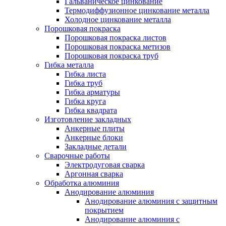
Гальваническое цинкование
Термодиффузионное цинкование металла
Холодное цинкование металла
Порошковая покраска
Порошковая покраска листов
Порошковая покраска метизов
Порошковая покраска труб
Гибка металла
Гибка листа
Гибка труб
Гибка арматуры
Гибка круга
Гибка квадрата
Изготовление закладных
Анкерные плиты
Анкерные блоки
Закладные детали
Сварочные работы
Электродуговая сварка
Аргонная сварка
Обработка алюминия
Анодирование алюминия
Анодирование алюминия с защитным
покрытием
Анодирование алюминия с