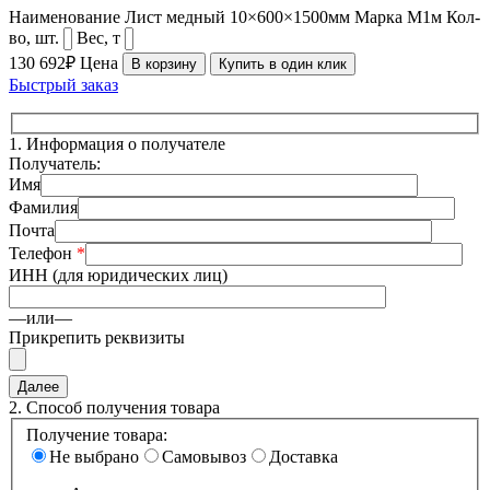
Наименование
Лист медный 10×600×1500мм
Марка
М1м
Кол-
во, шт.
Вес, т
130 692₽
Цена
В корзину
Купить в один клик
Быстрый заказ
1.
Информация о получателе
Получатель:
Имя
Фамилия
Почта
Телефон
*
ИНН (для юридических лиц)
—или—
Прикрепить реквизиты
2.
Способ получения товара
Получение товара:
Не выбрано
Самовывоз
Доставка