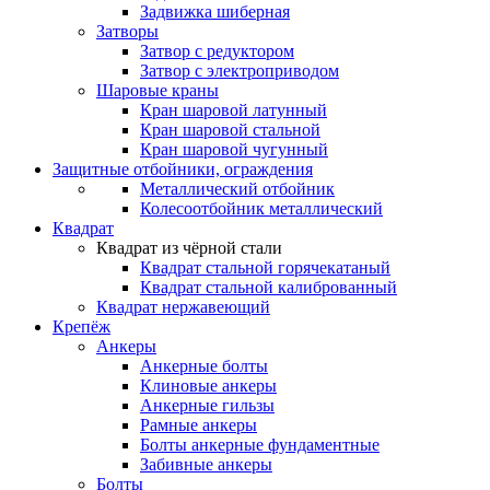
Задвижка шиберная
Затворы
Затвор с редуктором
Затвор с электроприводом
Шаровые краны
Кран шаровой латунный
Кран шаровой стальной
Кран шаровой чугунный
Защитные отбойники, ограждения
Металлический отбойник
Колесоотбойник металлический
Квадрат
Квадрат из чёрной стали
Квадрат стальной горячекатаный
Квадрат стальной калиброванный
Квадрат нержавеющий
Крепёж
Анкеры
Анкерные болты
Клиновые анкеры
Анкерные гильзы
Рамные анкеры
Болты анкерные фундаментные
Забивные анкеры
Болты