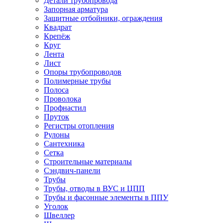
Детали трубопровода
Запорная арматура
Защитные отбойники, ограждения
Квадрат
Крепёж
Круг
Лента
Лист
Опоры трубопроводов
Полимерные трубы
Полоса
Проволока
Профнастил
Пруток
Регистры отопления
Рулоны
Сантехника
Сетка
Строительные материалы
Сэндвич-панели
Трубы
Трубы, отводы в ВУС и ЦПП
Трубы и фасонные элементы в ППУ
Уголок
Швеллер