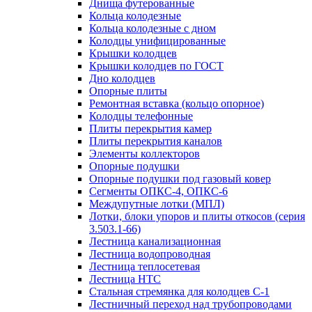
Днища футерованные
Кольца колодезные
Кольца колодезные с дном
Колодцы унифицированные
Крышки колодцев
Крышки колодцев по ГОСТ
Дно колодцев
Опорные плиты
Ремонтная вставка (кольцо опорное)
Колодцы телефонные
Плиты перекрытия камер
Плиты перекрытия каналов
Элементы коллекторов
Опорные подушки
Опорные подушки под газовый ковер
Сегменты ОПКС-4, ОПКС-6
Междупутные лотки (МПЛ)
Лотки, блоки упоров и плиты откосов (серия
3.503.1-66)
Лестница канализационная
Лестница водопроводная
Лестница теплосетевая
Лестница НТС
Стальная стремянка для колодцев С-1
Лестничный переход над трубопроводами