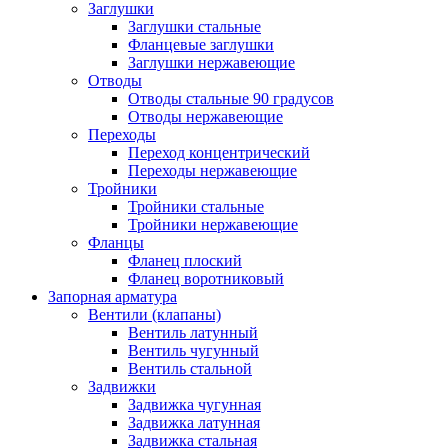
Заглушки
Заглушки стальные
Фланцевые заглушки
Заглушки нержавеющие
Отводы
Отводы стальные 90 градусов
Отводы нержавеющие
Переходы
Переход концентрический
Переходы нержавеющие
Тройники
Тройники стальные
Тройники нержавеющие
Фланцы
Фланец плоский
Фланец воротниковый
Запорная арматура
Вентили (клапаны)
Вентиль латунный
Вентиль чугунный
Вентиль стальной
Задвижки
Задвижка чугунная
Задвижка латунная
Задвижка стальная