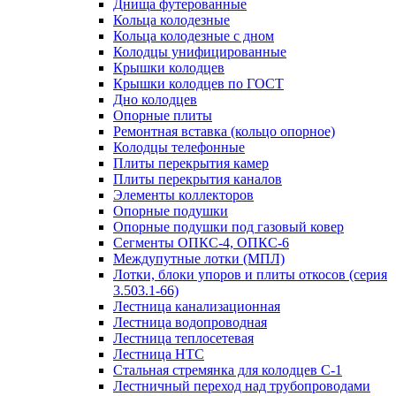
Днища футерованные
Кольца колодезные
Кольца колодезные с дном
Колодцы унифицированные
Крышки колодцев
Крышки колодцев по ГОСТ
Дно колодцев
Опорные плиты
Ремонтная вставка (кольцо опорное)
Колодцы телефонные
Плиты перекрытия камер
Плиты перекрытия каналов
Элементы коллекторов
Опорные подушки
Опорные подушки под газовый ковер
Сегменты ОПКС-4, ОПКС-6
Междупутные лотки (МПЛ)
Лотки, блоки упоров и плиты откосов (серия
3.503.1-66)
Лестница канализационная
Лестница водопроводная
Лестница теплосетевая
Лестница НТС
Стальная стремянка для колодцев С-1
Лестничный переход над трубопроводами