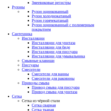
Змеевиковые регистры
Рулоны
Рулон оцинкованный
Рулон холоднокатаный
Рулон горячекатаный
Рулон оцинкованный с полимерным
покрытием
Сантехника
Инсталляции
Инсталляции для унитаза
Инсталляции для биде
Инсталляции для писсуара
Инсталляции для умывальника
Смывные клавиши
Писсуары
Смесители
Смесители для ванны
Смесители для раковины
Приводы смыва
Привод смыва для писсуара
Привод смыва для унитаза
Сетка
Сетка из чёрной стали
Сетка сварная
Сетка тканая