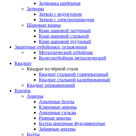
Задвижка шиберная
Затворы
Затвор с редуктором
Затвор с электроприводом
Шаровые краны
Кран шаровой латунный
Кран шаровой стальной
Кран шаровой чугунный
Защитные отбойники, ограждения
Металлический отбойник
Колесоотбойник металлический
Квадрат
Квадрат из чёрной стали
Квадрат стальной горячекатаный
Квадрат стальной калиброванный
Квадрат нержавеющий
Крепёж
Анкеры
Анкерные болты
Клиновые анкеры
Анкерные гильзы
Рамные анкеры
Болты анкерные фундаментные
Забивные анкеры
Болты