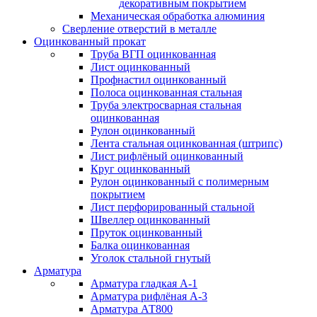
декоративным покрытием
Механическая обработка алюминия
Сверление отверстий в металле
Оцинкованный прокат
Труба ВГП оцинкованная
Лист оцинкованный
Профнастил оцинкованный
Полоса оцинкованная стальная
Труба электросварная стальная
оцинкованная
Рулон оцинкованный
Лента стальная оцинкованная (штрипс)
Лист рифлёный оцинкованный
Круг оцинкованный
Рулон оцинкованный с полимерным
покрытием
Лист перфорированный стальной
Швеллер оцинкованный
Пруток оцинкованный
Балка оцинкованная
Уголок стальной гнутый
Арматура
Арматура гладкая А-1
Арматура рифлёная А-3
Арматура АТ800