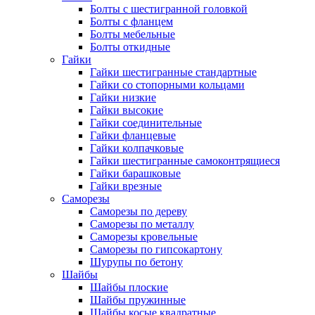
Болты с шестигранной головкой
Болты с фланцем
Болты мебельные
Болты откидные
Гайки
Гайки шестигранные стандартные
Гайки со стопорными кольцами
Гайки низкие
Гайки высокие
Гайки соединительные
Гайки фланцевые
Гайки колпачковые
Гайки шестигранные самоконтрящиеся
Гайки барашковые
Гайки врезные
Саморезы
Саморезы по дереву
Саморезы по металлу
Саморезы кровельные
Саморезы по гипсокартону
Шурупы по бетону
Шайбы
Шайбы плоские
Шайбы пружинные
Шайбы косые квадратные