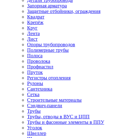
Детали трубопровода
Запорная арматура
Защитные отбойники, ограждения
Квадрат
Крепёж
Круг
Лента
Лист
Опоры трубопроводов
Полимерные трубы
Полоса
Проволока
Профнастил
Пруток
Регистры отопления
Рулоны
Сантехника
Сетка
Строительные материалы
Сэндвич-панели
Трубы
Трубы, отводы в ВУС и ЦПП
Трубы и фасонные элементы в ППУ
Уголок
Швеллер