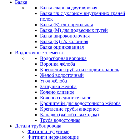
Балка
Балка сварная двутавровая
Балка г/к с уклоном внутренних граней
полок
Балка (Б) г/к нормальная
Балка (М) для подвесных путей
Балка широкополочная
Балка (К) г/к колонная
Балка оцинкованная
Водосточные элементы
Водосборная воронка
Воронка жёлоба
Крепление трубы на сэндвич-панель
Жёлоб водосточный
Угол жёлоба
Заглушка жёлоба
Колено сливное
Колено соединительное
Кронштейн для водосточного жёлоба
Крепление трубы анкерное
Канадка (жёлоб с выходом)
Труба водосточная
Детали трубопровода
Фитинги чугунные
Фитинги нержавеющие