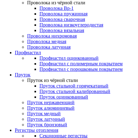
Проволока из чёрной стали
Проволока Вр-1
Проволока пружинная
Проволока сварочная
Проволока низкоуглеродистая
Проволока вязальная
Проволока нихромовая
Проволока медная
Проволока латунная
Профнастил
Профнастил оцинкованный
Профнастил с полимерным покрытием
Профнастил с порошковым покрытием
Пруток
Пруток из чёрной стали
Пруток стальной горячекатаный
Пруток стальной калиброванный
Пруток оцинкованный
Пруток нержавеющий
Пруток алюминиевый
Пруток медный
Пруток латунный
Пруток бронзовый
Регистры отопления
Секционные регистры