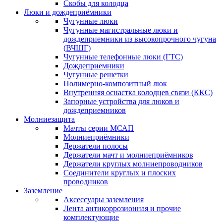
Скобы для колодца
Люки и дождеприёмники
Чугунные люки
Чугунные магистральные люки и
дождеприемники из высокопрочного чугуна
(ВЧШГ)
Чугунные телефонные люки (ГТС)
Дождеприемники
Чугунные решетки
Полимерно-композитный люк
Внутренняя оснастка колодцев связи (ККС)
Запорные устройства для люков и
дождеприемников
Молниезащита
Мачты серии МСАП
Молниеприёмники
Держатели полосы
Держатели мачт и молниеприёмников
Держатели круглых молниепроводников
Cоединители круглых и плоских
проводников
Заземление
Аксессуары заземления
Лента антикоррозионная и прочие
комплектующие