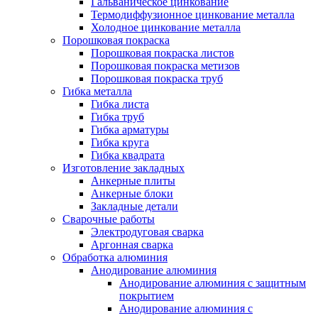
Гальваническое цинкование
Термодиффузионное цинкование металла
Холодное цинкование металла
Порошковая покраска
Порошковая покраска листов
Порошковая покраска метизов
Порошковая покраска труб
Гибка металла
Гибка листа
Гибка труб
Гибка арматуры
Гибка круга
Гибка квадрата
Изготовление закладных
Анкерные плиты
Анкерные блоки
Закладные детали
Сварочные работы
Электродуговая сварка
Аргонная сварка
Обработка алюминия
Анодирование алюминия
Анодирование алюминия с защитным
покрытием
Анодирование алюминия с