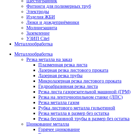
Шестигранник
Фитинги для полимерных труб
Электроды
Изделия ЖБИ
Люки и дождеприёмники
Молниезащита
Заземление
УЗИП Citel
Металлообработка
Металлообработка
Резка металла на заказ
Плазменная резка листа
Лазерная резка листового проката
Лазерная резка трубы
Микролазерная резка листового проката
Гидроабразивная резка листа
Резка листа газорезательной машиной (ГРМ)
Резка на ленточнопильном станке (ЛПС)
Резка металла газом
Рубка листового металла гильотиной
Резка металла в размер без остатка
Резка бесшовной трубы в размер без остатка
Цинкование металла
Горячее цинкование