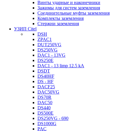
Винты ударные и наконечники
Зажимы для систем заземления
Соединительные муфты заземления
Комплекты заземления
Стержни заземления
УЗИП Citel
DSH
ZPAC1
DUT250VG
DS250VG
DAC1 - 13VG
DS250E
DAC1 - 13 limp 12.5 kA
DSDT
DS40HF
DS - HF
DACF25
DAC50VG
DS70R
DAC50
DS440
DS500E
DS250VG - 690
DS1000G
PAC