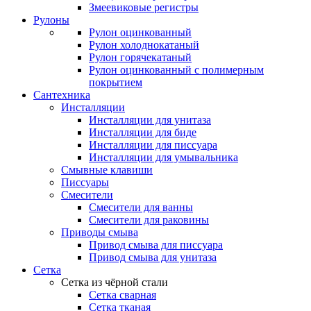
Змеевиковые регистры
Рулоны
Рулон оцинкованный
Рулон холоднокатаный
Рулон горячекатаный
Рулон оцинкованный с полимерным
покрытием
Сантехника
Инсталляции
Инсталляции для унитаза
Инсталляции для биде
Инсталляции для писсуара
Инсталляции для умывальника
Смывные клавиши
Писсуары
Смесители
Смесители для ванны
Смесители для раковины
Приводы смыва
Привод смыва для писсуара
Привод смыва для унитаза
Сетка
Сетка из чёрной стали
Сетка сварная
Сетка тканая