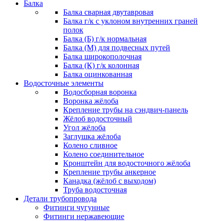
Балка
Балка сварная двутавровая
Балка г/к с уклоном внутренних граней
полок
Балка (Б) г/к нормальная
Балка (М) для подвесных путей
Балка широкополочная
Балка (К) г/к колонная
Балка оцинкованная
Водосточные элементы
Водосборная воронка
Воронка жёлоба
Крепление трубы на сэндвич-панель
Жёлоб водосточный
Угол жёлоба
Заглушка жёлоба
Колено сливное
Колено соединительное
Кронштейн для водосточного жёлоба
Крепление трубы анкерное
Канадка (жёлоб с выходом)
Труба водосточная
Детали трубопровода
Фитинги чугунные
Фитинги нержавеющие