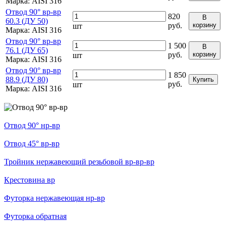
Марка:
AISI 316
Отвод 90° вр-вр
820
В
60.3 (ДУ 50)
руб.
корзину
шт
Марка:
AISI 316
Отвод 90° вр-вр
1 500
В
76.1 (ДУ 65)
руб.
корзину
шт
Марка:
AISI 316
Отвод 90° вр-вр
1 850
88.9 (ДУ 80)
Купить
руб.
шт
Марка:
AISI 316
Отвод 90° нр-вр
Отвод 45° вр-вр
Тройник нержавеющий резьбовой вр-вр-вр
Крестовина вр
Футорка нержавеющая нр-вр
Футорка обратная