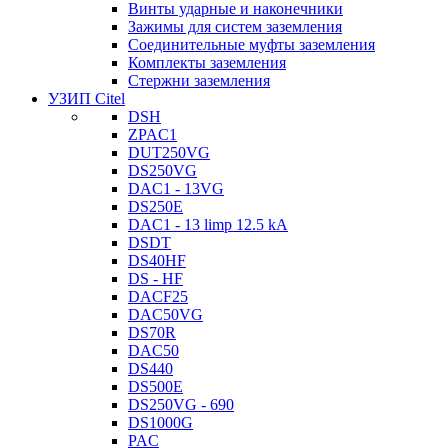
Винты ударные и наконечники
Зажимы для систем заземления
Соединительные муфты заземления
Комплекты заземления
Стержни заземления
УЗИП Citel
DSH
ZPAC1
DUT250VG
DS250VG
DAC1 - 13VG
DS250E
DAC1 - 13 limp 12.5 kA
DSDT
DS40HF
DS - HF
DACF25
DAC50VG
DS70R
DAC50
DS440
DS500E
DS250VG - 690
DS1000G
PAC