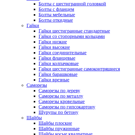
Болты с шестигранной головкой
Болты с фланцем
Болты мебельные
Болты откидные
Гайки
Гайки шестигранные стандартные
Гайки со стопорными кольцами
Гайки низкие
Гайки высокие
Гайки соединительные
Гайки фланцевые
Гайки колпачковые
Гайки шестигранные самоконтрящиеся
Гайки барашковые
Гайки врезные
Саморезы
Саморезы по дереву
Саморезы по металлу
Саморезы кровельные
Саморезы по гипсокартону
Шурупы по бетону
Шайбы
Шайбы плоские
Шайбы пружинные
Шайбы косые квадратные