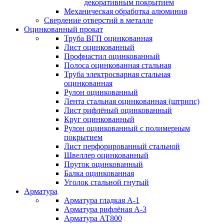
декоративным покрытием
Механическая обработка алюминия
Сверление отверстий в металле
Оцинкованный прокат
Труба ВГП оцинкованная
Лист оцинкованный
Профнастил оцинкованный
Полоса оцинкованная стальная
Труба электросварная стальная
оцинкованная
Рулон оцинкованный
Лента стальная оцинкованная (штрипс)
Лист рифлёный оцинкованный
Круг оцинкованный
Рулон оцинкованный с полимерным
покрытием
Лист перфорированный стальной
Швеллер оцинкованный
Пруток оцинкованный
Балка оцинкованная
Уголок стальной гнутый
Арматура
Арматура гладкая А-1
Арматура рифлёная А-3
Арматура АТ800