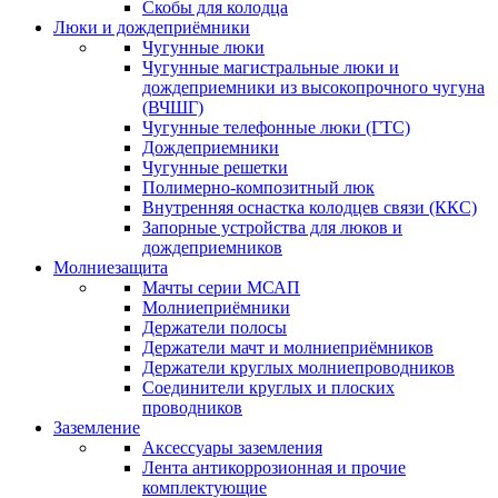
Скобы для колодца
Люки и дождеприёмники
Чугунные люки
Чугунные магистральные люки и
дождеприемники из высокопрочного чугуна
(ВЧШГ)
Чугунные телефонные люки (ГТС)
Дождеприемники
Чугунные решетки
Полимерно-композитный люк
Внутренняя оснастка колодцев связи (ККС)
Запорные устройства для люков и
дождеприемников
Молниезащита
Мачты серии МСАП
Молниеприёмники
Держатели полосы
Держатели мачт и молниеприёмников
Держатели круглых молниепроводников
Cоединители круглых и плоских
проводников
Заземление
Аксессуары заземления
Лента антикоррозионная и прочие
комплектующие