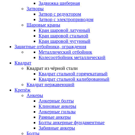
Задвижка шиберная
Затворы
Затвор с редуктором
Затвор с электроприводом
Шаровые краны
Кран шаровой латунный
Кран шаровой стальной
Кран шаровой чугунный
Защитные отбойники, ограждения
Металлический отбойник
Колесоотбойник металлический
Квадрат
Квадрат из чёрной стали
Квадрат стальной горячекатаный
Квадрат стальной калиброванный
Квадрат нержавеющий
Крепёж
Анкеры
Анкерные болты
Клиновые анкеры
Анкерные гильзы
Рамные анкеры
Болты анкерные фундаментные
Забивные анкеры
Болты