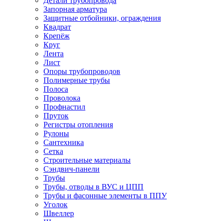
Детали трубопровода
Запорная арматура
Защитные отбойники, ограждения
Квадрат
Крепёж
Круг
Лента
Лист
Опоры трубопроводов
Полимерные трубы
Полоса
Проволока
Профнастил
Пруток
Регистры отопления
Рулоны
Сантехника
Сетка
Строительные материалы
Сэндвич-панели
Трубы
Трубы, отводы в ВУС и ЦПП
Трубы и фасонные элементы в ППУ
Уголок
Швеллер