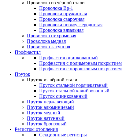
Проволока из чёрной стали
Проволока Вр-1
Проволока пружинная
Проволока сварочная
Проволока низкоуглеродистая
Проволока вязальная
Проволока нихромовая
Проволока медная
Проволока латунная
Профнастил
Профнастил оцинкованный
Профнастил с полимерным покрытием
Профнастил с порошковым покрытием
Пруток
Пруток из чёрной стали
Пруток стальной горячекатаный
Пруток стальной калиброванный
Пруток оцинкованный
Пруток нержавеющий
Пруток алюминиевый
Пруток медный
Пруток латунный
Пруток бронзовый
Регистры отопления
Секционные регистры