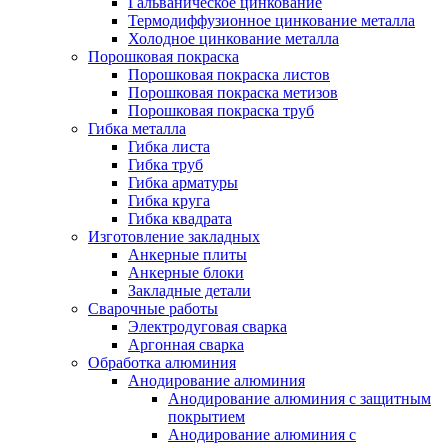
Гальваническое цинкование
Термодиффузионное цинкование металла
Холодное цинкование металла
Порошковая покраска
Порошковая покраска листов
Порошковая покраска метизов
Порошковая покраска труб
Гибка металла
Гибка листа
Гибка труб
Гибка арматуры
Гибка круга
Гибка квадрата
Изготовление закладных
Анкерные плиты
Анкерные блоки
Закладные детали
Сварочные работы
Электродуговая сварка
Аргонная сварка
Обработка алюминия
Анодирование алюминия
Анодирование алюминия с защитным
покрытием
Анодирование алюминия с