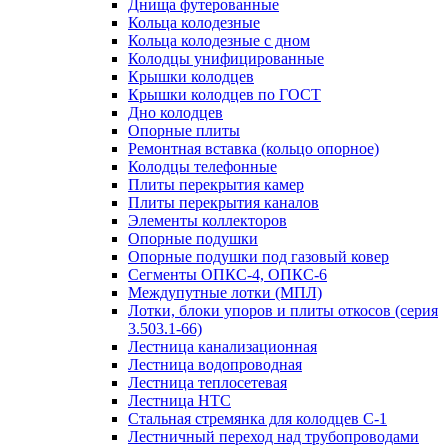
Днища футерованные
Кольца колодезные
Кольца колодезные с дном
Колодцы унифицированные
Крышки колодцев
Крышки колодцев по ГОСТ
Дно колодцев
Опорные плиты
Ремонтная вставка (кольцо опорное)
Колодцы телефонные
Плиты перекрытия камер
Плиты перекрытия каналов
Элементы коллекторов
Опорные подушки
Опорные подушки под газовый ковер
Сегменты ОПКС-4, ОПКС-6
Междупутные лотки (МПЛ)
Лотки, блоки упоров и плиты откосов (серия
3.503.1-66)
Лестница канализационная
Лестница водопроводная
Лестница теплосетевая
Лестница НТС
Стальная стремянка для колодцев С-1
Лестничный переход над трубопроводами