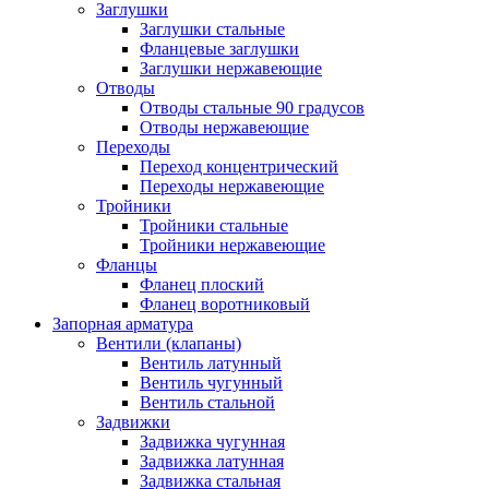
Заглушки
Заглушки стальные
Фланцевые заглушки
Заглушки нержавеющие
Отводы
Отводы стальные 90 градусов
Отводы нержавеющие
Переходы
Переход концентрический
Переходы нержавеющие
Тройники
Тройники стальные
Тройники нержавеющие
Фланцы
Фланец плоский
Фланец воротниковый
Запорная арматура
Вентили (клапаны)
Вентиль латунный
Вентиль чугунный
Вентиль стальной
Задвижки
Задвижка чугунная
Задвижка латунная
Задвижка стальная