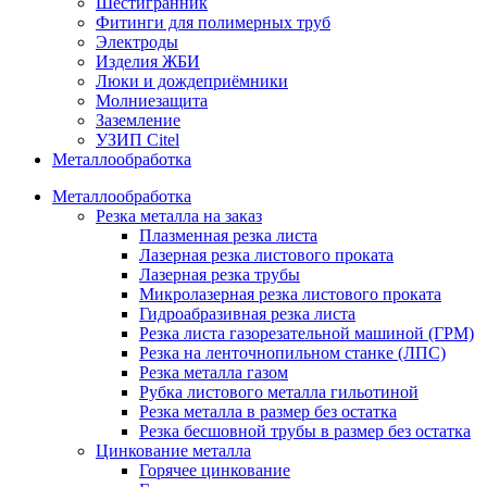
Шестигранник
Фитинги для полимерных труб
Электроды
Изделия ЖБИ
Люки и дождеприёмники
Молниезащита
Заземление
УЗИП Citel
Металлообработка
Металлообработка
Резка металла на заказ
Плазменная резка листа
Лазерная резка листового проката
Лазерная резка трубы
Микролазерная резка листового проката
Гидроабразивная резка листа
Резка листа газорезательной машиной (ГРМ)
Резка на ленточнопильном станке (ЛПС)
Резка металла газом
Рубка листового металла гильотиной
Резка металла в размер без остатка
Резка бесшовной трубы в размер без остатка
Цинкование металла
Горячее цинкование