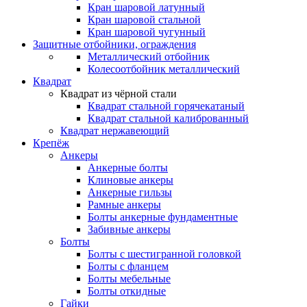
Кран шаровой латунный
Кран шаровой стальной
Кран шаровой чугунный
Защитные отбойники, ограждения
Металлический отбойник
Колесоотбойник металлический
Квадрат
Квадрат из чёрной стали
Квадрат стальной горячекатаный
Квадрат стальной калиброванный
Квадрат нержавеющий
Крепёж
Анкеры
Анкерные болты
Клиновые анкеры
Анкерные гильзы
Рамные анкеры
Болты анкерные фундаментные
Забивные анкеры
Болты
Болты с шестигранной головкой
Болты с фланцем
Болты мебельные
Болты откидные
Гайки