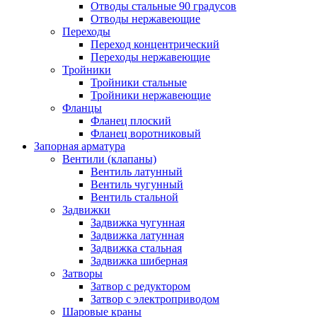
Отводы стальные 90 градусов
Отводы нержавеющие
Переходы
Переход концентрический
Переходы нержавеющие
Тройники
Тройники стальные
Тройники нержавеющие
Фланцы
Фланец плоский
Фланец воротниковый
Запорная арматура
Вентили (клапаны)
Вентиль латунный
Вентиль чугунный
Вентиль стальной
Задвижки
Задвижка чугунная
Задвижка латунная
Задвижка стальная
Задвижка шиберная
Затворы
Затвор с редуктором
Затвор с электроприводом
Шаровые краны