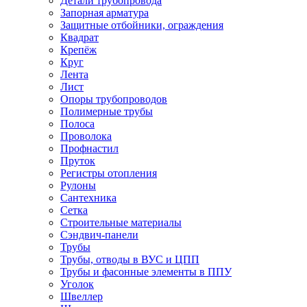
Детали трубопровода
Запорная арматура
Защитные отбойники, ограждения
Квадрат
Крепёж
Круг
Лента
Лист
Опоры трубопроводов
Полимерные трубы
Полоса
Проволока
Профнастил
Пруток
Регистры отопления
Рулоны
Сантехника
Сетка
Строительные материалы
Сэндвич-панели
Трубы
Трубы, отводы в ВУС и ЦПП
Трубы и фасонные элементы в ППУ
Уголок
Швеллер