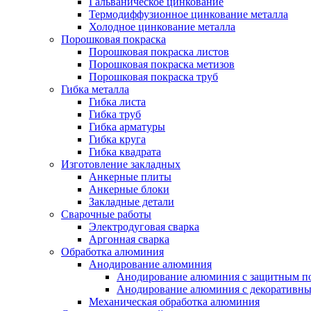
Гальваническое цинкование
Термодиффузионное цинкование металла
Холодное цинкование металла
Порошковая покраска
Порошковая покраска листов
Порошковая покраска метизов
Порошковая покраска труб
Гибка металла
Гибка листа
Гибка труб
Гибка арматуры
Гибка круга
Гибка квадрата
Изготовление закладных
Анкерные плиты
Анкерные блоки
Закладные детали
Сварочные работы
Электродуговая сварка
Аргонная сварка
Обработка алюминия
Анодирование алюминия
Анодирование алюминия с защитным п
Анодирование алюминия с декоративн
Механическая обработка алюминия