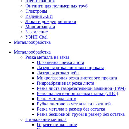
Шестигранник
Фитинги для полимерных труб
Электроды
Изделия ЖБИ
Люки и дождеприёмники
Молниезащита
Заземление
УЗИП Citel
Металлообработка
Металлообработка
Резка металла на заказ
Плазменная резка листа
Лазерная резка листового проката
Лазерная резка трубы
Микролазерная резка листового проката
Гидроабразивная резка листа
Резка листа газорезательной машиной (ГРМ)
Резка на ленточнопильном станке (ЛПС)
Резка металла газом
Рубка листового металла гильотиной
Резка металла в размер без остатка
Резка бесшовной трубы в размер без остатка
Цинкование металла
Горячее цинкование