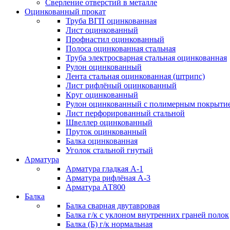
Сверление отверстий в металле
Оцинкованный прокат
Труба ВГП оцинкованная
Лист оцинкованный
Профнастил оцинкованный
Полоса оцинкованная стальная
Труба электросварная стальная оцинкованная
Рулон оцинкованный
Лента стальная оцинкованная (штрипс)
Лист рифлёный оцинкованный
Круг оцинкованный
Рулон оцинкованный с полимерным покрыти
Лист перфорированный стальной
Швеллер оцинкованный
Пруток оцинкованный
Балка оцинкованная
Уголок стальной гнутый
Арматура
Арматура гладкая А-1
Арматура рифлёная А-3
Арматура АТ800
Балка
Балка сварная двутавровая
Балка г/к с уклоном внутренних граней полок
Балка (Б) г/к нормальная