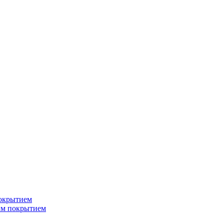
окрытием
ым покрытием