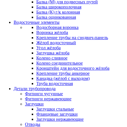
Балка (М) для подвесных путей
Балка широкополочная
Балка (К) г/к колонная
Балка оцинкованная
Водосточные элементы
Водосборная воронка
Воронка жёлоба
Крепление трубы на сэндвич-панель
Жёлоб водосточный
Угол жёлоба
Заглушка жёлоба
Колено сливное
Колено соединительное
Кронштейн для водосточного жёлоба
Крепление трубы анкерное
Канадка (жёлоб с выходом)
Труба водосточная
Детали трубопровода
Фитинги чугунные
Фитинги нержавеющие
Заглушки
Заглушки стальные
Фланцевые заглушки
Заглушки нержавеющие
Отводы