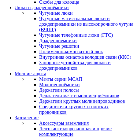
Скобы для колодца
Люки и дождеприёмники
Чугунные люки
Чугунные магистральные люки и
дождеприемники из высокопрочного чугуна
(ВЧШГ)
Чугунные телефонные люки (ГТС)
Дождеприемники
Чугунные решетки
Полимерно-композитный люк
Внутренняя оснастка колодцев связи (ККС)
Запорные устройства для люков и
дождеприемников
Молниезащита
Мачты серии МСАП
Молниеприёмники
Держатели полосы
Держатели мачт и молниеприёмников
Держатели круглых молниепроводников
Cоединители круглых и плоских
проводников
Заземление
Аксессуары заземления
Лента антикоррозионная и прочие
комплектующие