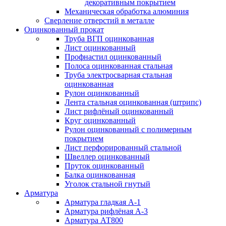
декоративным покрытием
Механическая обработка алюминия
Сверление отверстий в металле
Оцинкованный прокат
Труба ВГП оцинкованная
Лист оцинкованный
Профнастил оцинкованный
Полоса оцинкованная стальная
Труба электросварная стальная
оцинкованная
Рулон оцинкованный
Лента стальная оцинкованная (штрипс)
Лист рифлёный оцинкованный
Круг оцинкованный
Рулон оцинкованный с полимерным
покрытием
Лист перфорированный стальной
Швеллер оцинкованный
Пруток оцинкованный
Балка оцинкованная
Уголок стальной гнутый
Арматура
Арматура гладкая А-1
Арматура рифлёная А-3
Арматура АТ800