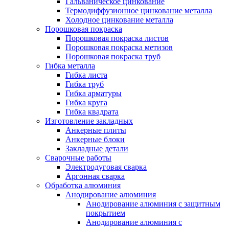
Гальваническое цинкование
Термодиффузионное цинкование металла
Холодное цинкование металла
Порошковая покраска
Порошковая покраска листов
Порошковая покраска метизов
Порошковая покраска труб
Гибка металла
Гибка листа
Гибка труб
Гибка арматуры
Гибка круга
Гибка квадрата
Изготовление закладных
Анкерные плиты
Анкерные блоки
Закладные детали
Сварочные работы
Электродуговая сварка
Аргонная сварка
Обработка алюминия
Анодирование алюминия
Анодирование алюминия с защитным
покрытием
Анодирование алюминия с