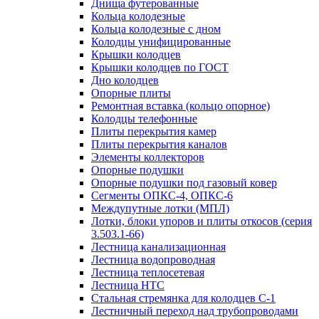
Днища футерованные
Кольца колодезные
Кольца колодезные с дном
Колодцы унифицированные
Крышки колодцев
Крышки колодцев по ГОСТ
Дно колодцев
Опорные плиты
Ремонтная вставка (кольцо опорное)
Колодцы телефонные
Плиты перекрытия камер
Плиты перекрытия каналов
Элементы коллекторов
Опорные подушки
Опорные подушки под газовый ковер
Сегменты ОПКС-4, ОПКС-6
Междупутные лотки (МПЛ)
Лотки, блоки упоров и плиты откосов (серия
3.503.1-66)
Лестница канализационная
Лестница водопроводная
Лестница теплосетевая
Лестница НТС
Стальная стремянка для колодцев С-1
Лестничный переход над трубопроводами