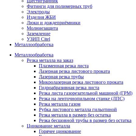
Шестигранник
Фитинги для полимерных труб
Электроды
Изделия ЖБИ
Люки и дождеприёмники
Молниезащита
Заземление
УЗИП Citel
Металлообработка
Металлообработка
Резка металла на заказ
Плазменная резка листа
Лазерная резка листового проката
Лазерная резка трубы
Микролазерная резка листового проката
Гидроабразивная резка листа
Резка листа газорезательной машиной (ГРМ)
Резка на ленточнопильном станке (ЛПС)
Резка металла газом
Рубка листового металла гильотиной
Резка металла в размер без остатка
Резка бесшовной трубы в размер без остатка
Цинкование металла
Горячее цинкование