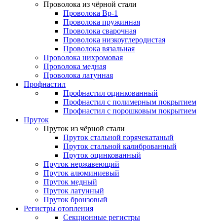
Проволока из чёрной стали
Проволока Вр-1
Проволока пружинная
Проволока сварочная
Проволока низкоуглеродистая
Проволока вязальная
Проволока нихромовая
Проволока медная
Проволока латунная
Профнастил
Профнастил оцинкованный
Профнастил с полимерным покрытием
Профнастил с порошковым покрытием
Пруток
Пруток из чёрной стали
Пруток стальной горячекатаный
Пруток стальной калиброванный
Пруток оцинкованный
Пруток нержавеющий
Пруток алюминиевый
Пруток медный
Пруток латунный
Пруток бронзовый
Регистры отопления
Секционные регистры