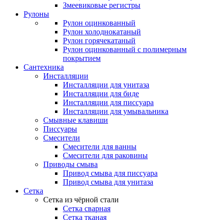
Змеевиковые регистры
Рулоны
Рулон оцинкованный
Рулон холоднокатаный
Рулон горячекатаный
Рулон оцинкованный с полимерным
покрытием
Сантехника
Инсталляции
Инсталляции для унитаза
Инсталляции для биде
Инсталляции для писсуара
Инсталляции для умывальника
Смывные клавиши
Писсуары
Смесители
Смесители для ванны
Смесители для раковины
Приводы смыва
Привод смыва для писсуара
Привод смыва для унитаза
Сетка
Сетка из чёрной стали
Сетка сварная
Сетка тканая