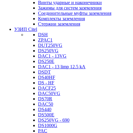
Винты ударные и наконечники
Зажимы для систем заземления
Соединительные муфты заземления
Комплекты заземления
Стержни заземления
УЗИП Citel
DSH
ZPAC1
DUT250VG
DS250VG
DAC1 - 13VG
DS250E
DAC1 - 13 limp 12.5 kA
DSDT
DS40HF
DS - HF
DACF25
DAC50VG
DS70R
DAC50
DS440
DS500E
DS250VG - 690
DS1000G
PAC