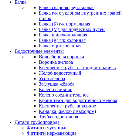
Балка
Балка сварная двутавровая
Балка г/к с уклоном внутренних граней
полок
Балка (Б) г/к нормальная
Балка (М) для подвесных путей
Балка широкополочная
Балка (К) г/к колонная
Балка оцинкованная
Водосточные элементы
Водосборная воронка
Воронка жёлоба
Крепление трубы на сэндвич-панель
Жёлоб водосточный
Угол жёлоба
Заглушка жёлоба
Колено сливное
Колено соединительное
Кронштейн для водосточного жёлоба
Крепление трубы анкерное
Канадка (жёлоб с выходом)
Труба водосточная
Детали трубопровода
Фитинги чугунные
Фитинги нержавеющие