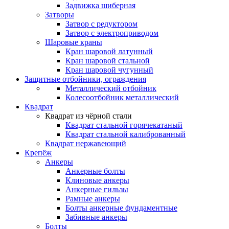
Задвижка шиберная
Затворы
Затвор с редуктором
Затвор с электроприводом
Шаровые краны
Кран шаровой латунный
Кран шаровой стальной
Кран шаровой чугунный
Защитные отбойники, ограждения
Металлический отбойник
Колесоотбойник металлический
Квадрат
Квадрат из чёрной стали
Квадрат стальной горячекатаный
Квадрат стальной калиброванный
Квадрат нержавеющий
Крепёж
Анкеры
Анкерные болты
Клиновые анкеры
Анкерные гильзы
Рамные анкеры
Болты анкерные фундаментные
Забивные анкеры
Болты