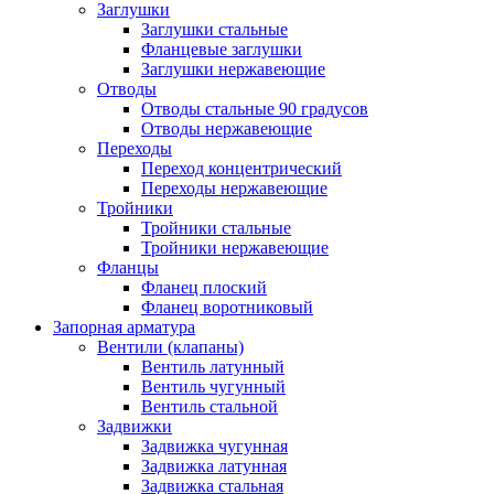
Заглушки
Заглушки стальные
Фланцевые заглушки
Заглушки нержавеющие
Отводы
Отводы стальные 90 градусов
Отводы нержавеющие
Переходы
Переход концентрический
Переходы нержавеющие
Тройники
Тройники стальные
Тройники нержавеющие
Фланцы
Фланец плоский
Фланец воротниковый
Запорная арматура
Вентили (клапаны)
Вентиль латунный
Вентиль чугунный
Вентиль стальной
Задвижки
Задвижка чугунная
Задвижка латунная
Задвижка стальная