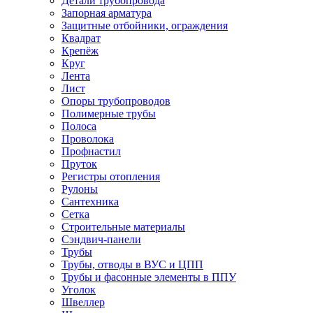
Детали трубопровода
Запорная арматура
Защитные отбойники, ограждения
Квадрат
Крепёж
Круг
Лента
Лист
Опоры трубопроводов
Полимерные трубы
Полоса
Проволока
Профнастил
Пруток
Регистры отопления
Рулоны
Сантехника
Сетка
Строительные материалы
Сэндвич-панели
Трубы
Трубы, отводы в ВУС и ЦПП
Трубы и фасонные элементы в ППУ
Уголок
Швеллер