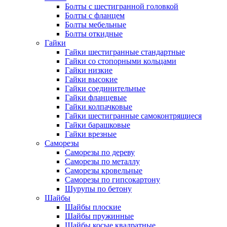
Болты с шестигранной головкой
Болты с фланцем
Болты мебельные
Болты откидные
Гайки
Гайки шестигранные стандартные
Гайки со стопорными кольцами
Гайки низкие
Гайки высокие
Гайки соединительные
Гайки фланцевые
Гайки колпачковые
Гайки шестигранные самоконтрящиеся
Гайки барашковые
Гайки врезные
Саморезы
Саморезы по дереву
Саморезы по металлу
Саморезы кровельные
Саморезы по гипсокартону
Шурупы по бетону
Шайбы
Шайбы плоские
Шайбы пружинные
Шайбы косые квадратные