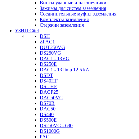
Винты ударные и наконечники
Зажимы для систем заземления
Соединительные муфты заземления
Комплекты заземления
Стержни заземления
УЗИП Citel
DSH
ZPAC1
DUT250VG
DS250VG
DAC1 - 13VG
DS250E
DAC1 - 13 limp 12.5 kA
DSDT
DS40HF
DS - HF
DACF25
DAC50VG
DS70R
DAC50
DS440
DS500E
DS250VG - 690
DS1000G
PAC