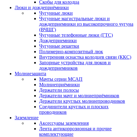
Скобы для колодца
Люки и дождеприёмники
Чугунные люки
Чугунные магистральные люки и
дождеприемники из высокопрочного чугуна
(ВЧШГ)
Чугунные телефонные люки (ГТС)
Дождеприемники
Чугунные решетки
Полимерно-композитный люк
Внутренняя оснастка колодцев связи (ККС)
Запорные устройства для люков и
дождеприемников
Молниезащита
Мачты серии МСАП
Молниеприёмники
Держатели полосы
Держатели мачт и молниеприёмников
Держатели круглых молниепроводников
Cоединители круглых и плоских
проводников
Заземление
Аксессуары заземления
Лента антикоррозионная и прочие
комплектующие