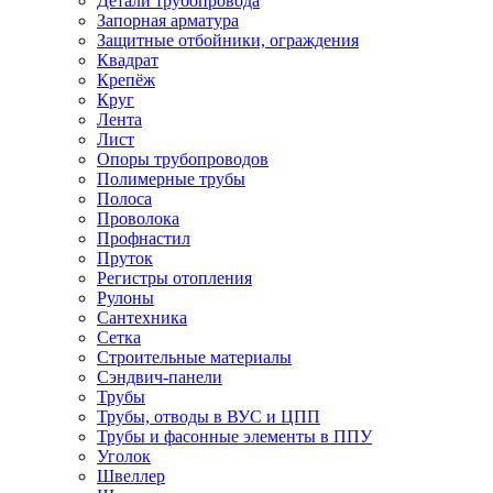
Детали трубопровода
Запорная арматура
Защитные отбойники, ограждения
Квадрат
Крепёж
Круг
Лента
Лист
Опоры трубопроводов
Полимерные трубы
Полоса
Проволока
Профнастил
Пруток
Регистры отопления
Рулоны
Сантехника
Сетка
Строительные материалы
Сэндвич-панели
Трубы
Трубы, отводы в ВУС и ЦПП
Трубы и фасонные элементы в ППУ
Уголок
Швеллер