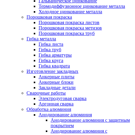
Гальваническое цинкование
Термодиффузионное цинкование металла
Холодное цинкование металла
Порошковая покраска
Порошковая покраска листов
Порошковая покраска метизов
Порошковая покраска труб
Гибка металла
Гибка листа
Гибка труб
Гибка арматуры
Гибка круга
Гибка квадрата
Изготовление закладных
Анкерные плиты
Анкерные блоки
Закладные детали
Сварочные работы
Электродуговая сварка
Аргонная сварка
Обработка алюминия
Анодирование алюминия
Анодирование алюминия с защитным
покрытием
Анодирование алюминия с