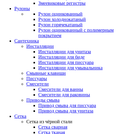
Змеевиковые регистры
Рулоны
Рулон оцинкованный
Рулон холоднокатаный
Рулон горячекатаный
Рулон оцинкованный с полимерным
покрытием
Сантехника
Инсталляции
Инсталляции для унитаза
Инсталляции для биде
Инсталляции для писсуара
Инсталляции для умывальника
Смывные клавиши
Писсуары
Смесители
Смесители для ванны
Смесители для раковины
Приводы смыва
Привод смыва для писсуара
Привод смыва для унитаза
Сетка
Сетка из чёрной стали
Сетка сварная
Сетка тканая