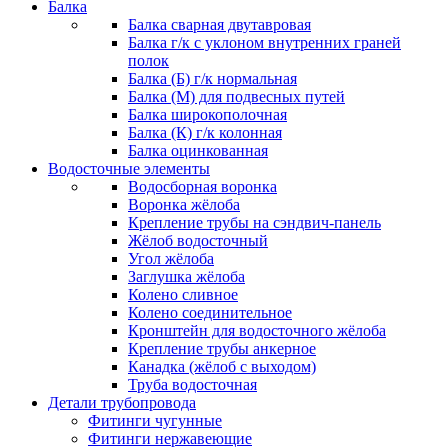
Балка
Балка сварная двутавровая
Балка г/к с уклоном внутренних граней
полок
Балка (Б) г/к нормальная
Балка (М) для подвесных путей
Балка широкополочная
Балка (К) г/к колонная
Балка оцинкованная
Водосточные элементы
Водосборная воронка
Воронка жёлоба
Крепление трубы на сэндвич-панель
Жёлоб водосточный
Угол жёлоба
Заглушка жёлоба
Колено сливное
Колено соединительное
Кронштейн для водосточного жёлоба
Крепление трубы анкерное
Канадка (жёлоб с выходом)
Труба водосточная
Детали трубопровода
Фитинги чугунные
Фитинги нержавеющие