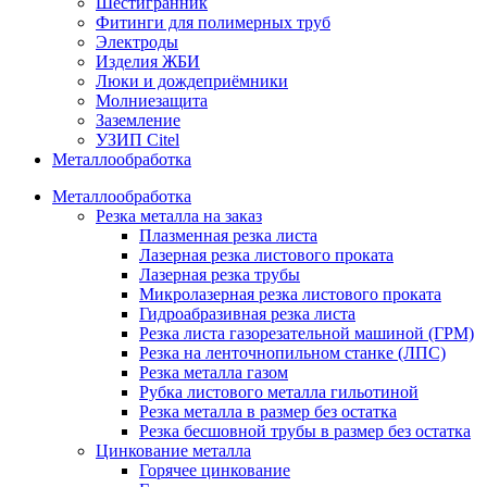
Шестигранник
Фитинги для полимерных труб
Электроды
Изделия ЖБИ
Люки и дождеприёмники
Молниезащита
Заземление
УЗИП Citel
Металлообработка
Металлообработка
Резка металла на заказ
Плазменная резка листа
Лазерная резка листового проката
Лазерная резка трубы
Микролазерная резка листового проката
Гидроабразивная резка листа
Резка листа газорезательной машиной (ГРМ)
Резка на ленточнопильном станке (ЛПС)
Резка металла газом
Рубка листового металла гильотиной
Резка металла в размер без остатка
Резка бесшовной трубы в размер без остатка
Цинкование металла
Горячее цинкование