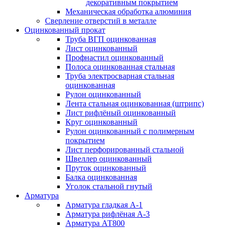
декоративным покрытием
Механическая обработка алюминия
Сверление отверстий в металле
Оцинкованный прокат
Труба ВГП оцинкованная
Лист оцинкованный
Профнастил оцинкованный
Полоса оцинкованная стальная
Труба электросварная стальная
оцинкованная
Рулон оцинкованный
Лента стальная оцинкованная (штрипс)
Лист рифлёный оцинкованный
Круг оцинкованный
Рулон оцинкованный с полимерным
покрытием
Лист перфорированный стальной
Швеллер оцинкованный
Пруток оцинкованный
Балка оцинкованная
Уголок стальной гнутый
Арматура
Арматура гладкая А-1
Арматура рифлёная А-3
Арматура АТ800