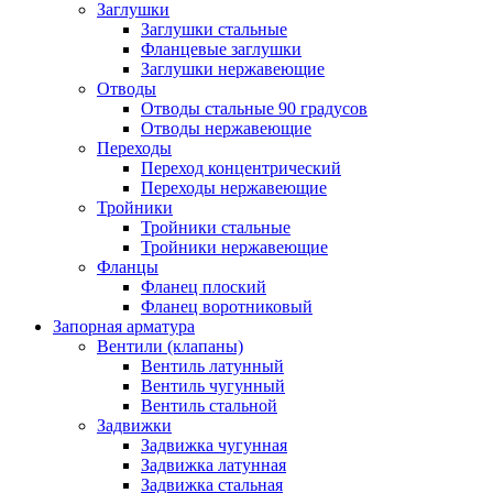
Заглушки
Заглушки стальные
Фланцевые заглушки
Заглушки нержавеющие
Отводы
Отводы стальные 90 градусов
Отводы нержавеющие
Переходы
Переход концентрический
Переходы нержавеющие
Тройники
Тройники стальные
Тройники нержавеющие
Фланцы
Фланец плоский
Фланец воротниковый
Запорная арматура
Вентили (клапаны)
Вентиль латунный
Вентиль чугунный
Вентиль стальной
Задвижки
Задвижка чугунная
Задвижка латунная
Задвижка стальная