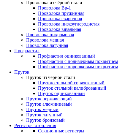
Проволока из чёрной стали
Проволока Вр-1
Проволока пружинная
Проволока сварочная
Проволока низкоуглеродистая
Проволока вязальная
Проволока нихромовая
Проволока медная
Проволока латунная
Профнастил
Профнастил оцинкованный
Профнастил с полимерным покрытием
Профнастил с порошковым покрытием
Пруток
Пруток из чёрной стали
Пруток стальной горячекатаный
Пруток стальной калиброванный
Пруток оцинкованный
Пруток нержавеющий
Пруток алюминиевый
Пруток медный
Пруток латунный
Пруток бронзовый
Регистры отопления
Секционные регистры