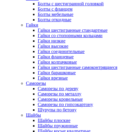
Болты с шестигранной головкой
Болты с фланцем
Болты мебельные
Болты откидные
Гайки
Гайки шестигранные стандартные
Гайки со стопорными кольцами
Гайки низкие
Гайки высокие
Гайки соединительные
Гайки фланцевые
Гайки колпачковые
Гайки шестигранные самоконтрящиеся
Гайки барашковые
Гайки врезные
Саморезы
Саморезы по дереву
Саморезы по металлу
Саморезы кровельные
Саморезы по гипсокартону
Шурупы по бетону
Шайбы
Шайбы плоские
Шайбы пружинные
Шайбы косые квадратные