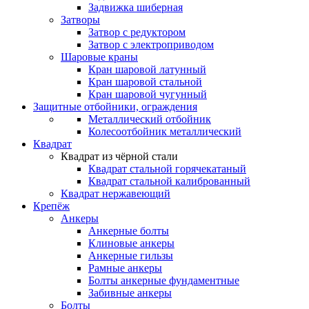
Задвижка шиберная
Затворы
Затвор с редуктором
Затвор с электроприводом
Шаровые краны
Кран шаровой латунный
Кран шаровой стальной
Кран шаровой чугунный
Защитные отбойники, ограждения
Металлический отбойник
Колесоотбойник металлический
Квадрат
Квадрат из чёрной стали
Квадрат стальной горячекатаный
Квадрат стальной калиброванный
Квадрат нержавеющий
Крепёж
Анкеры
Анкерные болты
Клиновые анкеры
Анкерные гильзы
Рамные анкеры
Болты анкерные фундаментные
Забивные анкеры
Болты