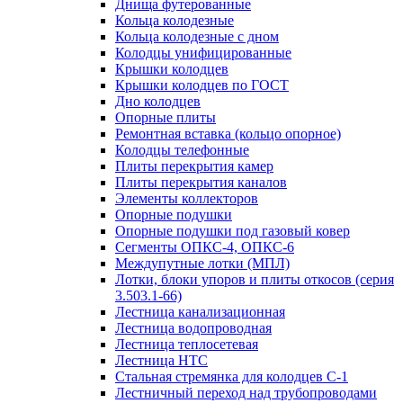
Днища футерованные
Кольца колодезные
Кольца колодезные с дном
Колодцы унифицированные
Крышки колодцев
Крышки колодцев по ГОСТ
Дно колодцев
Опорные плиты
Ремонтная вставка (кольцо опорное)
Колодцы телефонные
Плиты перекрытия камер
Плиты перекрытия каналов
Элементы коллекторов
Опорные подушки
Опорные подушки под газовый ковер
Сегменты ОПКС-4, ОПКС-6
Междупутные лотки (МПЛ)
Лотки, блоки упоров и плиты откосов (серия
3.503.1-66)
Лестница канализационная
Лестница водопроводная
Лестница теплосетевая
Лестница НТС
Стальная стремянка для колодцев С-1
Лестничный переход над трубопроводами