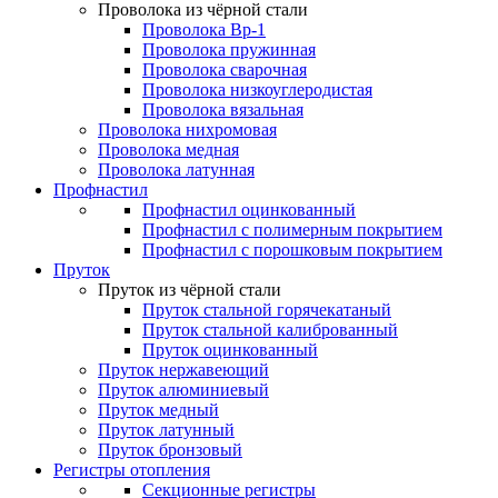
Проволока из чёрной стали
Проволока Вр-1
Проволока пружинная
Проволока сварочная
Проволока низкоуглеродистая
Проволока вязальная
Проволока нихромовая
Проволока медная
Проволока латунная
Профнастил
Профнастил оцинкованный
Профнастил с полимерным покрытием
Профнастил с порошковым покрытием
Пруток
Пруток из чёрной стали
Пруток стальной горячекатаный
Пруток стальной калиброванный
Пруток оцинкованный
Пруток нержавеющий
Пруток алюминиевый
Пруток медный
Пруток латунный
Пруток бронзовый
Регистры отопления
Секционные регистры