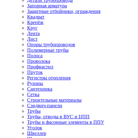
Детали трубопровода
Запорная арматура
Защитные отбойники, ограждения
Квадрат
Крепёж
Круг
Лента
Лист
Опоры трубопроводов
Полимерные трубы
Полоса
Проволока
Профнастил
Пруток
Регистры отопления
Рулоны
Сантехника
Сетка
Строительные материалы
Сэндвич-панели
Трубы
Трубы, отводы в ВУС и ЦПП
Трубы и фасонные элементы в ППУ
Уголок
Швеллер