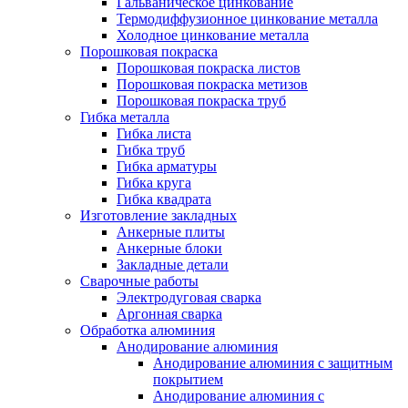
Гальваническое цинкование
Термодиффузионное цинкование металла
Холодное цинкование металла
Порошковая покраска
Порошковая покраска листов
Порошковая покраска метизов
Порошковая покраска труб
Гибка металла
Гибка листа
Гибка труб
Гибка арматуры
Гибка круга
Гибка квадрата
Изготовление закладных
Анкерные плиты
Анкерные блоки
Закладные детали
Сварочные работы
Электродуговая сварка
Аргонная сварка
Обработка алюминия
Анодирование алюминия
Анодирование алюминия с защитным
покрытием
Анодирование алюминия с