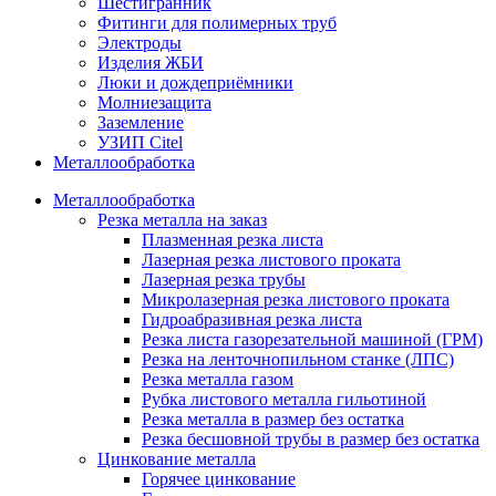
Шестигранник
Фитинги для полимерных труб
Электроды
Изделия ЖБИ
Люки и дождеприёмники
Молниезащита
Заземление
УЗИП Citel
Металлообработка
Металлообработка
Резка металла на заказ
Плазменная резка листа
Лазерная резка листового проката
Лазерная резка трубы
Микролазерная резка листового проката
Гидроабразивная резка листа
Резка листа газорезательной машиной (ГРМ)
Резка на ленточнопильном станке (ЛПС)
Резка металла газом
Рубка листового металла гильотиной
Резка металла в размер без остатка
Резка бесшовной трубы в размер без остатка
Цинкование металла
Горячее цинкование