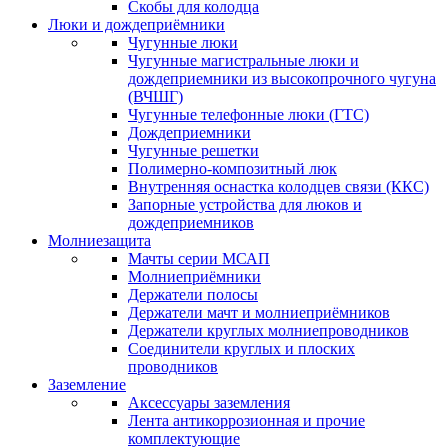
Скобы для колодца
Люки и дождеприёмники
Чугунные люки
Чугунные магистральные люки и
дождеприемники из высокопрочного чугуна
(ВЧШГ)
Чугунные телефонные люки (ГТС)
Дождеприемники
Чугунные решетки
Полимерно-композитный люк
Внутренняя оснастка колодцев связи (ККС)
Запорные устройства для люков и
дождеприемников
Молниезащита
Мачты серии МСАП
Молниеприёмники
Держатели полосы
Держатели мачт и молниеприёмников
Держатели круглых молниепроводников
Cоединители круглых и плоских
проводников
Заземление
Аксессуары заземления
Лента антикоррозионная и прочие
комплектующие