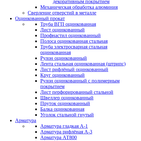
декоративным покрытием
Механическая обработка алюминия
Сверление отверстий в металле
Оцинкованный прокат
Труба ВГП оцинкованная
Лист оцинкованный
Профнастил оцинкованный
Полоса оцинкованная стальная
Труба электросварная стальная
оцинкованная
Рулон оцинкованный
Лента стальная оцинкованная (штрипс)
Лист рифлёный оцинкованный
Круг оцинкованный
Рулон оцинкованный с полимерным
покрытием
Лист перфорированный стальной
Швеллер оцинкованный
Пруток оцинкованный
Балка оцинкованная
Уголок стальной гнутый
Арматура
Арматура гладкая А-1
Арматура рифлёная А-3
Арматура АТ800