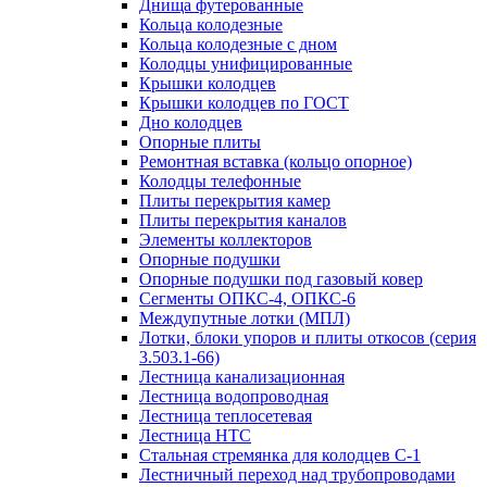
Днища футерованные
Кольца колодезные
Кольца колодезные с дном
Колодцы унифицированные
Крышки колодцев
Крышки колодцев по ГОСТ
Дно колодцев
Опорные плиты
Ремонтная вставка (кольцо опорное)
Колодцы телефонные
Плиты перекрытия камер
Плиты перекрытия каналов
Элементы коллекторов
Опорные подушки
Опорные подушки под газовый ковер
Сегменты ОПКС-4, ОПКС-6
Междупутные лотки (МПЛ)
Лотки, блоки упоров и плиты откосов (серия
3.503.1-66)
Лестница канализационная
Лестница водопроводная
Лестница теплосетевая
Лестница НТС
Стальная стремянка для колодцев С-1
Лестничный переход над трубопроводами