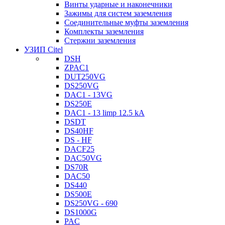
Винты ударные и наконечники
Зажимы для систем заземления
Соединительные муфты заземления
Комплекты заземления
Стержни заземления
УЗИП Citel
DSH
ZPAC1
DUT250VG
DS250VG
DAC1 - 13VG
DS250E
DAC1 - 13 limp 12.5 kA
DSDT
DS40HF
DS - HF
DACF25
DAC50VG
DS70R
DAC50
DS440
DS500E
DS250VG - 690
DS1000G
PAC