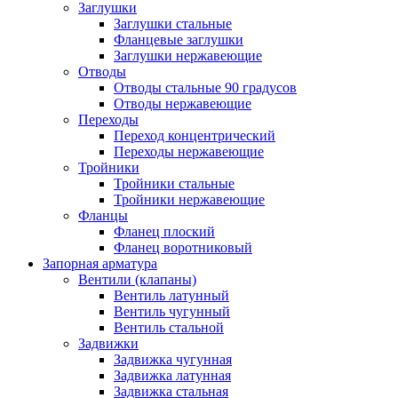
Заглушки
Заглушки стальные
Фланцевые заглушки
Заглушки нержавеющие
Отводы
Отводы стальные 90 градусов
Отводы нержавеющие
Переходы
Переход концентрический
Переходы нержавеющие
Тройники
Тройники стальные
Тройники нержавеющие
Фланцы
Фланец плоский
Фланец воротниковый
Запорная арматура
Вентили (клапаны)
Вентиль латунный
Вентиль чугунный
Вентиль стальной
Задвижки
Задвижка чугунная
Задвижка латунная
Задвижка стальная