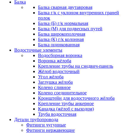
Балка
Балка сварная двутавровая
Балка г/к с уклоном внутренних граней
полок
Балка (Б) г/к нормальная
Балка (М) для подвесных путей
Балка широкополочная
Балка (К) г/к колонная
Балка оцинкованная
Водосточные элементы
Водосборная воронка
Воронка жёлоба
Крепление трубы на сэндвич-панель
Жёлоб водосточный
Угол жёлоба
Заглушка жёлоба
Колено сливное
Колено соединительное
Кронштейн для водосточного жёлоба
Крепление трубы анкерное
Канадка (жёлоб с выходом)
Труба водосточная
Детали трубопровода
Фитинги чугунные
Фитинги нержавеющие