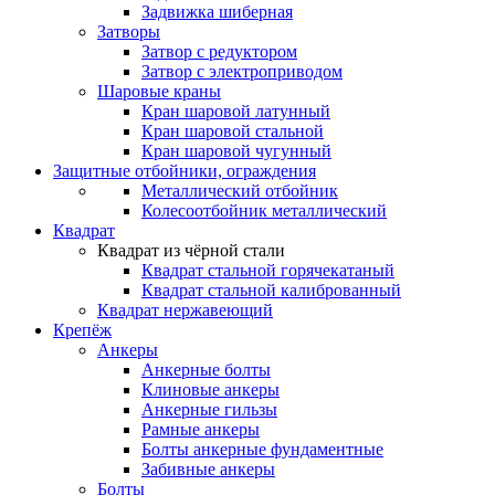
Задвижка шиберная
Затворы
Затвор с редуктором
Затвор с электроприводом
Шаровые краны
Кран шаровой латунный
Кран шаровой стальной
Кран шаровой чугунный
Защитные отбойники, ограждения
Металлический отбойник
Колесоотбойник металлический
Квадрат
Квадрат из чёрной стали
Квадрат стальной горячекатаный
Квадрат стальной калиброванный
Квадрат нержавеющий
Крепёж
Анкеры
Анкерные болты
Клиновые анкеры
Анкерные гильзы
Рамные анкеры
Болты анкерные фундаментные
Забивные анкеры
Болты