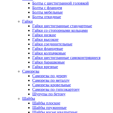
Болты с шестигранной головкой
Болты с фланцем
Болты мебельные
Болты откидные
Гайки
Гайки шестигранные стандартные
Гайки со стопорными кольцами
Гайки низкие
Гайки высокие
Гайки соединительные
Гайки фланцевые
Гайки колпачковые
Гайки шестигранные самоконтрящиеся
Гайки барашковые
Гайки врезные
Саморезы
Саморезы по дереву
Саморезы по металлу
Саморезы кровельные
Саморезы по гипсокартону
Шурупы по бетону
Шайбы
Шайбы плоские
Шайбы пружинные
Шайбы косые квадратные