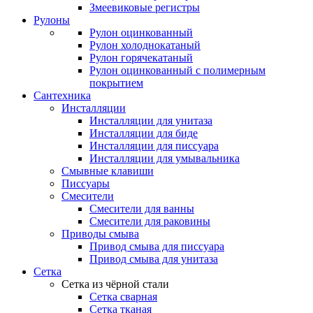
Змеевиковые регистры
Рулоны
Рулон оцинкованный
Рулон холоднокатаный
Рулон горячекатаный
Рулон оцинкованный с полимерным
покрытием
Сантехника
Инсталляции
Инсталляции для унитаза
Инсталляции для биде
Инсталляции для писсуара
Инсталляции для умывальника
Смывные клавиши
Писсуары
Смесители
Смесители для ванны
Смесители для раковины
Приводы смыва
Привод смыва для писсуара
Привод смыва для унитаза
Сетка
Сетка из чёрной стали
Сетка сварная
Сетка тканая