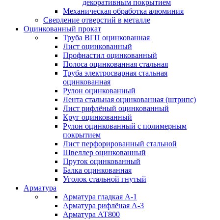
декоративным покрытием
Механическая обработка алюминия
Сверление отверстий в металле
Оцинкованный прокат
Труба ВГП оцинкованная
Лист оцинкованный
Профнастил оцинкованный
Полоса оцинкованная стальная
Труба электросварная стальная
оцинкованная
Рулон оцинкованный
Лента стальная оцинкованная (штрипс)
Лист рифлёный оцинкованный
Круг оцинкованный
Рулон оцинкованный с полимерным
покрытием
Лист перфорированный стальной
Швеллер оцинкованный
Пруток оцинкованный
Балка оцинкованная
Уголок стальной гнутый
Арматура
Арматура гладкая А-1
Арматура рифлёная А-3
Арматура АТ800