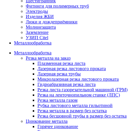
Шестигранник
Фитинги для полимерных труб
Электроды
Изделия ЖБИ
Люки и дождеприёмники
Молниезащита
Заземление
УЗИП Citel
Металлообработка
Металлообработка
Резка металла на заказ
Плазменная резка листа
Лазерная резка листового проката
Лазерная резка трубы
Микролазерная резка листового проката
Гидроабразивная резка листа
Резка листа газорезательной машиной (ГРМ)
Резка на ленточнопильном станке (ЛПС)
Резка металла газом
Рубка листового металла гильотиной
Резка металла в размер без остатка
Резка бесшовной трубы в размер без остатка
Цинкование металла
Горячее цинкование