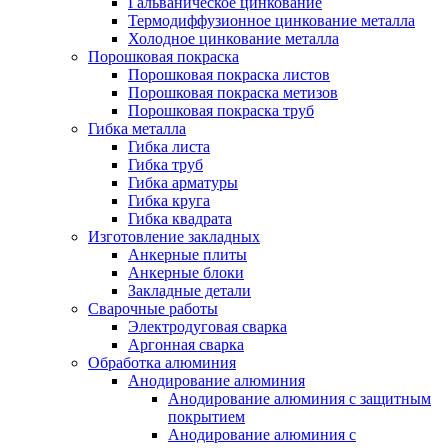
Гальваническое цинкование
Термодиффузионное цинкование металла
Холодное цинкование металла
Порошковая покраска
Порошковая покраска листов
Порошковая покраска метизов
Порошковая покраска труб
Гибка металла
Гибка листа
Гибка труб
Гибка арматуры
Гибка круга
Гибка квадрата
Изготовление закладных
Анкерные плиты
Анкерные блоки
Закладные детали
Сварочные работы
Электродуговая сварка
Аргонная сварка
Обработка алюминия
Анодирование алюминия
Анодирование алюминия с защитным
покрытием
Анодирование алюминия с