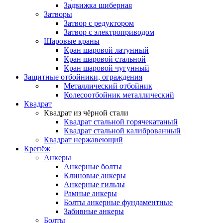
Задвижка шиберная
Затворы
Затвор с редуктором
Затвор с электроприводом
Шаровые краны
Кран шаровой латунный
Кран шаровой стальной
Кран шаровой чугунный
Защитные отбойники, ограждения
Металлический отбойник
Колесоотбойник металлический
Квадрат
Квадрат из чёрной стали
Квадрат стальной горячекатаный
Квадрат стальной калиброванный
Квадрат нержавеющий
Крепёж
Анкеры
Анкерные болты
Клиновые анкеры
Анкерные гильзы
Рамные анкеры
Болты анкерные фундаментные
Забивные анкеры
Болты