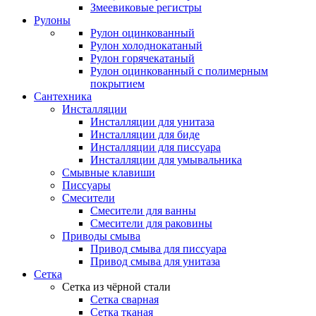
Змеевиковые регистры
Рулоны
Рулон оцинкованный
Рулон холоднокатаный
Рулон горячекатаный
Рулон оцинкованный с полимерным
покрытием
Сантехника
Инсталляции
Инсталляции для унитаза
Инсталляции для биде
Инсталляции для писсуара
Инсталляции для умывальника
Смывные клавиши
Писсуары
Смесители
Смесители для ванны
Смесители для раковины
Приводы смыва
Привод смыва для писсуара
Привод смыва для унитаза
Сетка
Сетка из чёрной стали
Сетка сварная
Сетка тканая