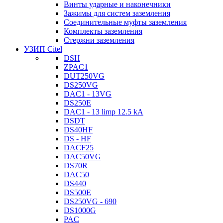
Винты ударные и наконечники
Зажимы для систем заземления
Соединительные муфты заземления
Комплекты заземления
Стержни заземления
УЗИП Citel
DSH
ZPAC1
DUT250VG
DS250VG
DAC1 - 13VG
DS250E
DAC1 - 13 limp 12.5 kA
DSDT
DS40HF
DS - HF
DACF25
DAC50VG
DS70R
DAC50
DS440
DS500E
DS250VG - 690
DS1000G
PAC