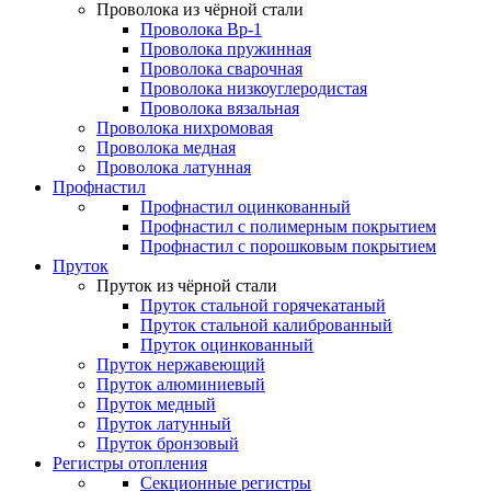
Проволока из чёрной стали
Проволока Вр-1
Проволока пружинная
Проволока сварочная
Проволока низкоуглеродистая
Проволока вязальная
Проволока нихромовая
Проволока медная
Проволока латунная
Профнастил
Профнастил оцинкованный
Профнастил с полимерным покрытием
Профнастил с порошковым покрытием
Пруток
Пруток из чёрной стали
Пруток стальной горячекатаный
Пруток стальной калиброванный
Пруток оцинкованный
Пруток нержавеющий
Пруток алюминиевый
Пруток медный
Пруток латунный
Пруток бронзовый
Регистры отопления
Секционные регистры