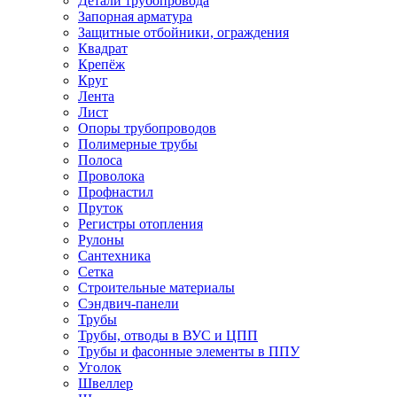
Детали трубопровода
Запорная арматура
Защитные отбойники, ограждения
Квадрат
Крепёж
Круг
Лента
Лист
Опоры трубопроводов
Полимерные трубы
Полоса
Проволока
Профнастил
Пруток
Регистры отопления
Рулоны
Сантехника
Сетка
Строительные материалы
Сэндвич-панели
Трубы
Трубы, отводы в ВУС и ЦПП
Трубы и фасонные элементы в ППУ
Уголок
Швеллер