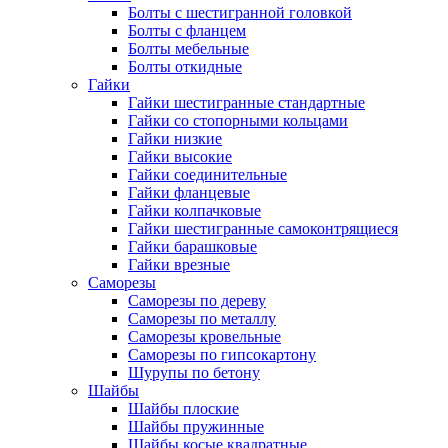
Болты с шестигранной головкой
Болты с фланцем
Болты мебельные
Болты откидные
Гайки
Гайки шестигранные стандартные
Гайки со стопорными кольцами
Гайки низкие
Гайки высокие
Гайки соединительные
Гайки фланцевые
Гайки колпачковые
Гайки шестигранные самоконтрящиеся
Гайки барашковые
Гайки врезные
Саморезы
Саморезы по дереву
Саморезы по металлу
Саморезы кровельные
Саморезы по гипсокартону
Шурупы по бетону
Шайбы
Шайбы плоские
Шайбы пружинные
Шайбы косые квадратные