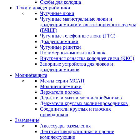
Скобы для колодца
Люки и дождеприёмники
Чугунные люки
Чугунные магистральные люки и
дождеприемники из высокопрочного чугуна
(ВЧШГ)
Чугунные телефонные люки (ГТС)
Дождеприемники
Чугунные решетки
Полимерно-композитный люк
Внутренняя оснастка колодцев связи (ККС)
Запорные устройства для люков и
дождеприемников
Молниезащита
Мачты серии МСАП
Молниеприёмники
Держатели полосы
Держатели мачт и молниеприёмников
Держатели круглых молниепроводников
Cоединители круглых и плоских
проводников
Заземление
Аксессуары заземления
Лента антикоррозионная и прочие
комплектующие