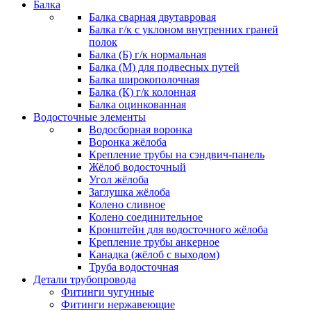
Балка
Балка сварная двутавровая
Балка г/к с уклоном внутренних граней
полок
Балка (Б) г/к нормальная
Балка (М) для подвесных путей
Балка широкополочная
Балка (К) г/к колонная
Балка оцинкованная
Водосточные элементы
Водосборная воронка
Воронка жёлоба
Крепление трубы на сэндвич-панель
Жёлоб водосточный
Угол жёлоба
Заглушка жёлоба
Колено сливное
Колено соединительное
Кронштейн для водосточного жёлоба
Крепление трубы анкерное
Канадка (жёлоб с выходом)
Труба водосточная
Детали трубопровода
Фитинги чугунные
Фитинги нержавеющие