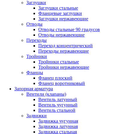
Заглушки
Заглушки стальные
Фланцевые заглушки
Заглушки нержавеющие
Отводы
Отводы стальные 90 градусов
Отводы нержавеющие
Переходы
Переход концентрический
Переходы нержавеющие
Тройники
Тройники стальные
Тройники нержавеющие
Фланцы
Фланец плоский
Фланец воротниковый
Запорная арматура
Вентили (клапаны)
Вентиль латунный
Вентиль чугунный
Вентиль стальной
Задвижки
Задвижка чугунная
Задвижка латунная
Задвижка стальная