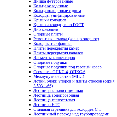
Днища футерованные
Кольца колодезные
Кольца колодезные с дном
Колодцы унифицированные
Крышки колодцев
Крышки колодцев по ГОСТ
Дно колодцев
Опорные плиты
Ремонтная вставка (кольцо опорное)
Колодцы телефонные
Плиты перекрытия камер
Плиты перекрытия каналов
Элементы коллекторов
Опорные подушки
Опорные подушки под газовый ковер
Сегменты ОПКС-4, ОПКС-6
Междупутные лотки (МПЛ)
Лотки, блоки упоров и плиты откосов (серия
3.503.1-66)
Лестница канализационная
Лестница водопроводная
Лестница теплосетевая
Лестница НТС
Стальная стремянка для колодцев С-1
Лестничный переход над трубопроводами