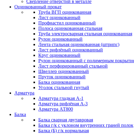
Сверление отверстий в металле
Оцинкованный прокат
Труба ВГП оцинкованная
Лист оцинкованный
Профнастил оцинкованный
Полоса оцинкованная стальная
Труба электросварная стальная оцинкованная
Рулон оцинкованный
Лента стальная оцинкованная (штрипс)
Лист рифлёный оцинкованный
Круг оцинкованный
Рулон оцинкованный с полимерным покрыти
Лист перфорированный стальной
Швеллер оцинкованный
Пруток оцинкованный
Балка оцинкованная
Уголок стальной гнутый
Арматура
Арматура гладкая А-1
Арматура рифлёная А-3
Арматура АТ800
Балка
Балка сварная двутавровая
Балка г/к с уклоном внутренних граней полок
Балка (Б) г/к нормальная