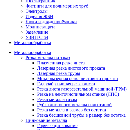
Шестигранник
Фитинги для полимерных труб
Электроды
Изделия ЖБИ
Люки и дождеприёмники
Молниезащита
Заземление
УЗИП Citel
Металлообработка
Металлообработка
Резка металла на заказ
Плазменная резка листа
Лазерная резка листового проката
Лазерная резка трубы
Микролазерная резка листового проката
Гидроабразивная резка листа
Резка листа газорезательной машиной (ГРМ)
Резка на ленточнопильном станке (ЛПС)
Резка металла газом
Рубка листового металла гильотиной
Резка металла в размер без остатка
Резка бесшовной трубы в размер без остатка
Цинкование металла
Горячее цинкование