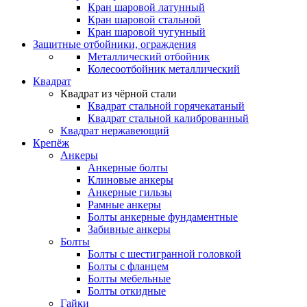
Кран шаровой латунный
Кран шаровой стальной
Кран шаровой чугунный
Защитные отбойники, ограждения
Металлический отбойник
Колесоотбойник металлический
Квадрат
Квадрат из чёрной стали
Квадрат стальной горячекатаный
Квадрат стальной калиброванный
Квадрат нержавеющий
Крепёж
Анкеры
Анкерные болты
Клиновые анкеры
Анкерные гильзы
Рамные анкеры
Болты анкерные фундаментные
Забивные анкеры
Болты
Болты с шестигранной головкой
Болты с фланцем
Болты мебельные
Болты откидные
Гайки