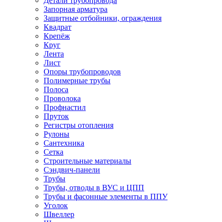
Детали трубопровода
Запорная арматура
Защитные отбойники, ограждения
Квадрат
Крепёж
Круг
Лента
Лист
Опоры трубопроводов
Полимерные трубы
Полоса
Проволока
Профнастил
Пруток
Регистры отопления
Рулоны
Сантехника
Сетка
Строительные материалы
Сэндвич-панели
Трубы
Трубы, отводы в ВУС и ЦПП
Трубы и фасонные элементы в ППУ
Уголок
Швеллер