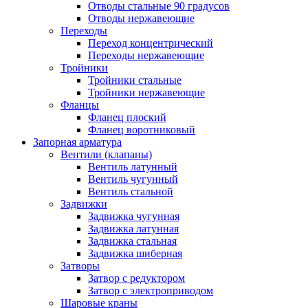
Отводы стальные 90 градусов
Отводы нержавеющие
Переходы
Переход концентрический
Переходы нержавеющие
Тройники
Тройники стальные
Тройники нержавеющие
Фланцы
Фланец плоский
Фланец воротниковый
Запорная арматура
Вентили (клапаны)
Вентиль латунный
Вентиль чугунный
Вентиль стальной
Задвижки
Задвижка чугунная
Задвижка латунная
Задвижка стальная
Задвижка шиберная
Затворы
Затвор с редуктором
Затвор с электроприводом
Шаровые краны