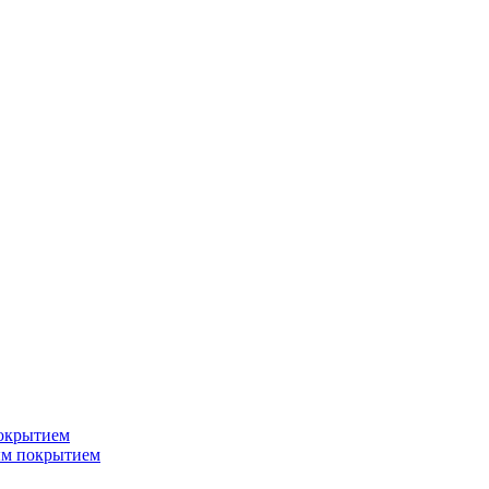
окрытием
ым покрытием