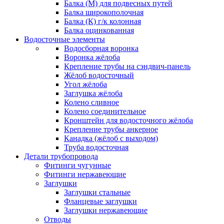
Балка (М) для подвесных путей
Балка широкополочная
Балка (К) г/к колонная
Балка оцинкованная
Водосточные элементы
Водосборная воронка
Воронка жёлоба
Крепление трубы на сэндвич-панель
Жёлоб водосточный
Угол жёлоба
Заглушка жёлоба
Колено сливное
Колено соединительное
Кронштейн для водосточного жёлоба
Крепление трубы анкерное
Канадка (жёлоб с выходом)
Труба водосточная
Детали трубопровода
Фитинги чугунные
Фитинги нержавеющие
Заглушки
Заглушки стальные
Фланцевые заглушки
Заглушки нержавеющие
Отводы