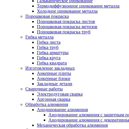
Гальваническое цинкование
Термодиффузионное цинкование металла
Холодное цинкование металла
Порошковая покраска
Порошковая покраска листов
Порошковая покраска метизов
Порошковая покраска труб
Гибка металла
Гибка листа
Гибка труб
Гибка арматуры
Гибка круга
Гибка квадрата
Изготовление закладных
Анкерные плиты
Анкерные блоки
Закладные детали
Сварочные работы
Электродуговая сварка
Аргонная сварка
Обработка алюминия
Анодирование алюминия
Анодирование алюминия с защитным п
Анодирование алюминия с декоративн
Механическая обработка алюминия