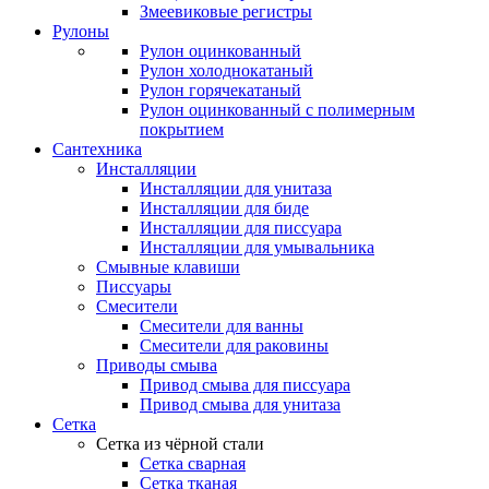
Змеевиковые регистры
Рулоны
Рулон оцинкованный
Рулон холоднокатаный
Рулон горячекатаный
Рулон оцинкованный с полимерным
покрытием
Сантехника
Инсталляции
Инсталляции для унитаза
Инсталляции для биде
Инсталляции для писсуара
Инсталляции для умывальника
Смывные клавиши
Писсуары
Смесители
Смесители для ванны
Смесители для раковины
Приводы смыва
Привод смыва для писсуара
Привод смыва для унитаза
Сетка
Сетка из чёрной стали
Сетка сварная
Сетка тканая