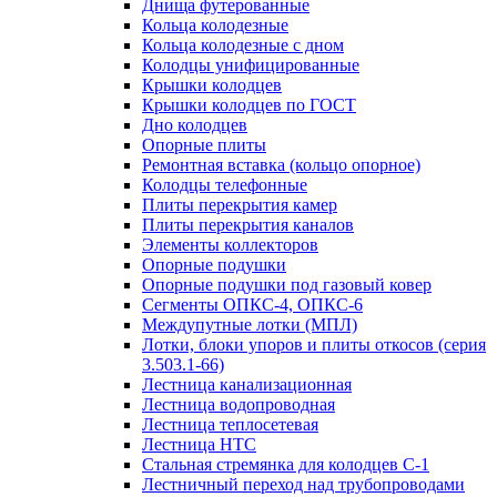
Днища футерованные
Кольца колодезные
Кольца колодезные с дном
Колодцы унифицированные
Крышки колодцев
Крышки колодцев по ГОСТ
Дно колодцев
Опорные плиты
Ремонтная вставка (кольцо опорное)
Колодцы телефонные
Плиты перекрытия камер
Плиты перекрытия каналов
Элементы коллекторов
Опорные подушки
Опорные подушки под газовый ковер
Сегменты ОПКС-4, ОПКС-6
Междупутные лотки (МПЛ)
Лотки, блоки упоров и плиты откосов (серия
3.503.1-66)
Лестница канализационная
Лестница водопроводная
Лестница теплосетевая
Лестница НТС
Стальная стремянка для колодцев С-1
Лестничный переход над трубопроводами