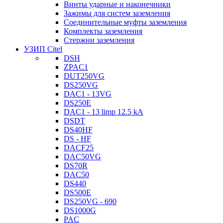
Винты ударные и наконечники
Зажимы для систем заземления
Соединительные муфты заземления
Комплекты заземления
Стержни заземления
УЗИП Citel
DSH
ZPAC1
DUT250VG
DS250VG
DAC1 - 13VG
DS250E
DAC1 - 13 limp 12.5 kA
DSDT
DS40HF
DS - HF
DACF25
DAC50VG
DS70R
DAC50
DS440
DS500E
DS250VG - 690
DS1000G
PAC