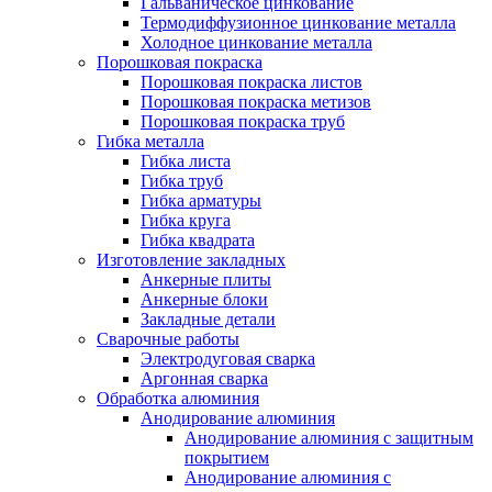
Гальваническое цинкование
Термодиффузионное цинкование металла
Холодное цинкование металла
Порошковая покраска
Порошковая покраска листов
Порошковая покраска метизов
Порошковая покраска труб
Гибка металла
Гибка листа
Гибка труб
Гибка арматуры
Гибка круга
Гибка квадрата
Изготовление закладных
Анкерные плиты
Анкерные блоки
Закладные детали
Сварочные работы
Электродуговая сварка
Аргонная сварка
Обработка алюминия
Анодирование алюминия
Анодирование алюминия с защитным
покрытием
Анодирование алюминия с