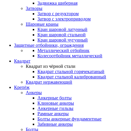
Задвижка шиберная
Затворы
Затвор с редуктором
Затвор с электроприводом
Шаровые краны
Кран шаровой латунный
Кран шаровой стальной
Кран шаровой чугунный
Защитные отбойники, ограждения
Металлический отбойник
Колесоотбойник металлический
Квадрат
Квадрат из чёрной стали
Квадрат стальной горячекатаный
Квадрат стальной калиброванный
Квадрат нержавеющий
Крепёж
Анкеры
Анкерные болты
Клиновые анкеры
Анкерные гильзы
Рамные анкеры
Болты анкерные фундаментные
Забивные анкеры
Болты