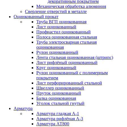
декоративным покрытием
Механическая обработка алюминия
Сверление отверстий в металле
Оцинкованный прокат
Труба ВГП оцинкованная
Лист оцинкованный
Профнастил оцинкованный
Полоса оцинкованная стальная
Труба электросварная стальная
оцинкованная
Рулон оцинкованный
Лента стальная оцинкованная (штрипс)
Лист рифлёный оцинкованный
Круг оцинкованный
Рулон оцинкованный с полимерным
покрытием
Лист перфорированный стальной
Швеллер оцинкованный
Пруток оцинкованный
Балка оцинкованная
Уголок стальной гнутый
Арматура
Арматура гладкая А-1
Арматура рифлёная А-3
Арматура АТ800