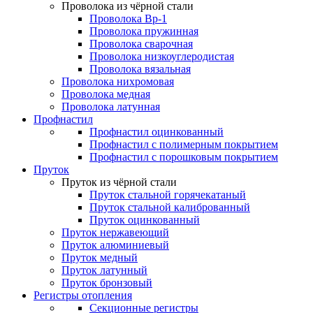
Проволока из чёрной стали
Проволока Вр-1
Проволока пружинная
Проволока сварочная
Проволока низкоуглеродистая
Проволока вязальная
Проволока нихромовая
Проволока медная
Проволока латунная
Профнастил
Профнастил оцинкованный
Профнастил с полимерным покрытием
Профнастил с порошковым покрытием
Пруток
Пруток из чёрной стали
Пруток стальной горячекатаный
Пруток стальной калиброванный
Пруток оцинкованный
Пруток нержавеющий
Пруток алюминиевый
Пруток медный
Пруток латунный
Пруток бронзовый
Регистры отопления
Секционные регистры