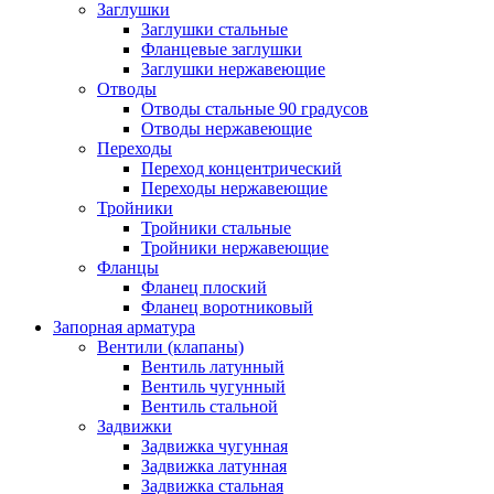
Заглушки
Заглушки стальные
Фланцевые заглушки
Заглушки нержавеющие
Отводы
Отводы стальные 90 градусов
Отводы нержавеющие
Переходы
Переход концентрический
Переходы нержавеющие
Тройники
Тройники стальные
Тройники нержавеющие
Фланцы
Фланец плоский
Фланец воротниковый
Запорная арматура
Вентили (клапаны)
Вентиль латунный
Вентиль чугунный
Вентиль стальной
Задвижки
Задвижка чугунная
Задвижка латунная
Задвижка стальная