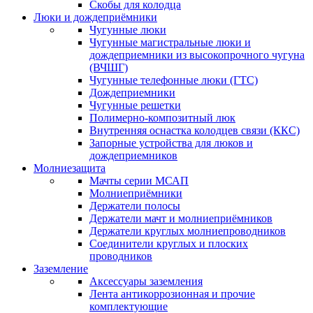
Скобы для колодца
Люки и дождеприёмники
Чугунные люки
Чугунные магистральные люки и
дождеприемники из высокопрочного чугуна
(ВЧШГ)
Чугунные телефонные люки (ГТС)
Дождеприемники
Чугунные решетки
Полимерно-композитный люк
Внутренняя оснастка колодцев связи (ККС)
Запорные устройства для люков и
дождеприемников
Молниезащита
Мачты серии МСАП
Молниеприёмники
Держатели полосы
Держатели мачт и молниеприёмников
Держатели круглых молниепроводников
Cоединители круглых и плоских
проводников
Заземление
Аксессуары заземления
Лента антикоррозионная и прочие
комплектующие