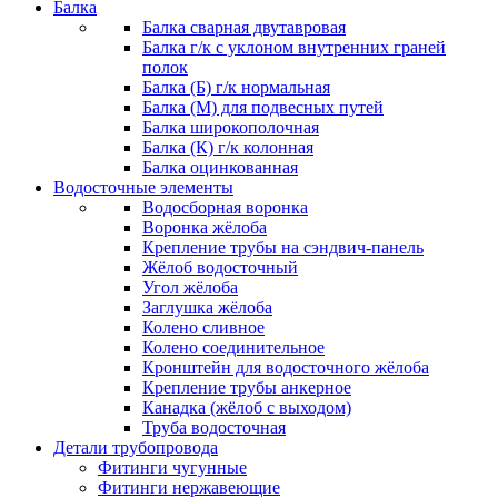
Балка
Балка сварная двутавровая
Балка г/к с уклоном внутренних граней
полок
Балка (Б) г/к нормальная
Балка (М) для подвесных путей
Балка широкополочная
Балка (К) г/к колонная
Балка оцинкованная
Водосточные элементы
Водосборная воронка
Воронка жёлоба
Крепление трубы на сэндвич-панель
Жёлоб водосточный
Угол жёлоба
Заглушка жёлоба
Колено сливное
Колено соединительное
Кронштейн для водосточного жёлоба
Крепление трубы анкерное
Канадка (жёлоб с выходом)
Труба водосточная
Детали трубопровода
Фитинги чугунные
Фитинги нержавеющие