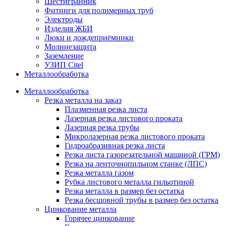
Шестигранник
Фитинги для полимерных труб
Электроды
Изделия ЖБИ
Люки и дождеприёмники
Молниезащита
Заземление
УЗИП Citel
Металлообработка
Металлообработка
Резка металла на заказ
Плазменная резка листа
Лазерная резка листового проката
Лазерная резка трубы
Микролазерная резка листового проката
Гидроабразивная резка листа
Резка листа газорезательной машиной (ГРМ)
Резка на ленточнопильном станке (ЛПС)
Резка металла газом
Рубка листового металла гильотиной
Резка металла в размер без остатка
Резка бесшовной трубы в размер без остатка
Цинкование металла
Горячее цинкование