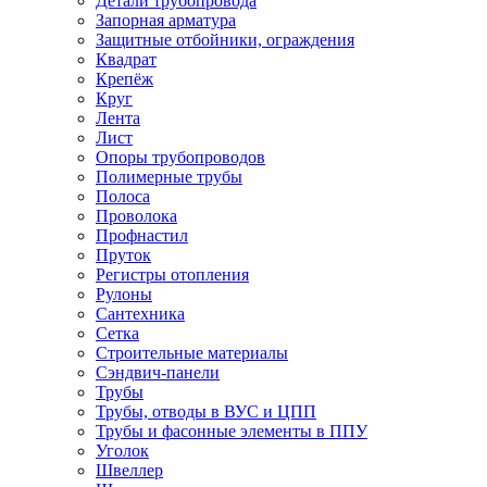
Детали трубопровода
Запорная арматура
Защитные отбойники, ограждения
Квадрат
Крепёж
Круг
Лента
Лист
Опоры трубопроводов
Полимерные трубы
Полоса
Проволока
Профнастил
Пруток
Регистры отопления
Рулоны
Сантехника
Сетка
Строительные материалы
Сэндвич-панели
Трубы
Трубы, отводы в ВУС и ЦПП
Трубы и фасонные элементы в ППУ
Уголок
Швеллер