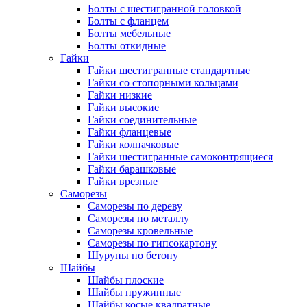
Болты с шестигранной головкой
Болты с фланцем
Болты мебельные
Болты откидные
Гайки
Гайки шестигранные стандартные
Гайки со стопорными кольцами
Гайки низкие
Гайки высокие
Гайки соединительные
Гайки фланцевые
Гайки колпачковые
Гайки шестигранные самоконтрящиеся
Гайки барашковые
Гайки врезные
Саморезы
Саморезы по дереву
Саморезы по металлу
Саморезы кровельные
Саморезы по гипсокартону
Шурупы по бетону
Шайбы
Шайбы плоские
Шайбы пружинные
Шайбы косые квадратные