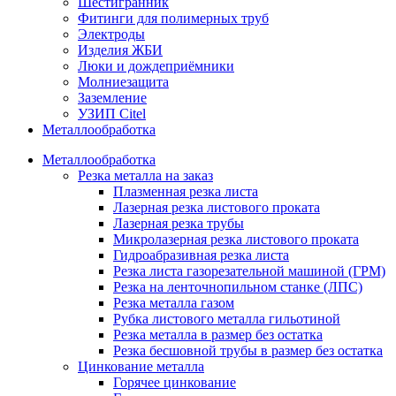
Шестигранник
Фитинги для полимерных труб
Электроды
Изделия ЖБИ
Люки и дождеприёмники
Молниезащита
Заземление
УЗИП Citel
Металлообработка
Металлообработка
Резка металла на заказ
Плазменная резка листа
Лазерная резка листового проката
Лазерная резка трубы
Микролазерная резка листового проката
Гидроабразивная резка листа
Резка листа газорезательной машиной (ГРМ)
Резка на ленточнопильном станке (ЛПС)
Резка металла газом
Рубка листового металла гильотиной
Резка металла в размер без остатка
Резка бесшовной трубы в размер без остатка
Цинкование металла
Горячее цинкование