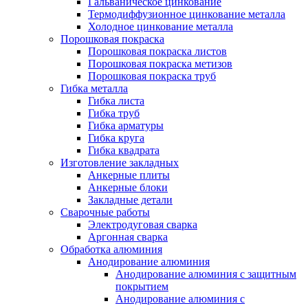
Гальваническое цинкование
Термодиффузионное цинкование металла
Холодное цинкование металла
Порошковая покраска
Порошковая покраска листов
Порошковая покраска метизов
Порошковая покраска труб
Гибка металла
Гибка листа
Гибка труб
Гибка арматуры
Гибка круга
Гибка квадрата
Изготовление закладных
Анкерные плиты
Анкерные блоки
Закладные детали
Сварочные работы
Электродуговая сварка
Аргонная сварка
Обработка алюминия
Анодирование алюминия
Анодирование алюминия с защитным
покрытием
Анодирование алюминия с