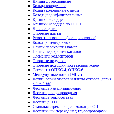
Днища футерованные
Кольца колодезные
Кольца колодезные с дном
Колодцы унифицированные
Крышки колодцев
Крышки колодцев по ГОСТ
Дно колодцев
Опорные плиты
Ремонтная вставка (кольцо опорное)
Колодцы телефонные
Плиты перекрытия камер
Плиты перекрытия каналов
Элементы коллекторов
Опорные подушки
Опорные подушки под газовый ковер
Сегменты ОПКС-4, ОПКС-6
Междупутные лотки (МПЛ)
Лотки, блоки упоров и плиты откосов (серия
3.503.1-66)
Лестница канализационная
Лестница водопроводная
Лестница теплосетевая
Лестница НТС
Стальная стремянка для колодцев С-1
Лестничный переход над трубопроводами