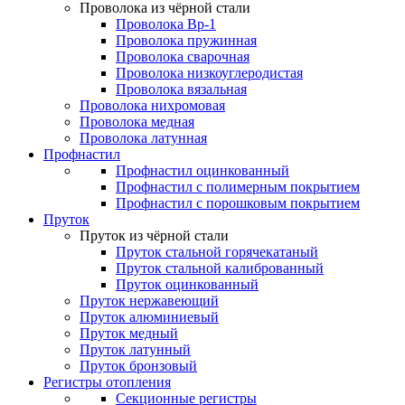
Проволока из чёрной стали
Проволока Вр-1
Проволока пружинная
Проволока сварочная
Проволока низкоуглеродистая
Проволока вязальная
Проволока нихромовая
Проволока медная
Проволока латунная
Профнастил
Профнастил оцинкованный
Профнастил с полимерным покрытием
Профнастил с порошковым покрытием
Пруток
Пруток из чёрной стали
Пруток стальной горячекатаный
Пруток стальной калиброванный
Пруток оцинкованный
Пруток нержавеющий
Пруток алюминиевый
Пруток медный
Пруток латунный
Пруток бронзовый
Регистры отопления
Секционные регистры