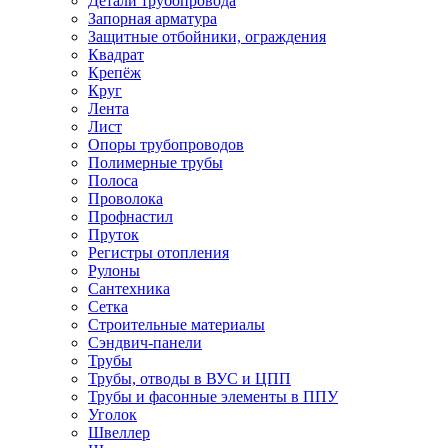
Детали трубопровода
Запорная арматура
Защитные отбойники, ограждения
Квадрат
Крепёж
Круг
Лента
Лист
Опоры трубопроводов
Полимерные трубы
Полоса
Проволока
Профнастил
Пруток
Регистры отопления
Рулоны
Сантехника
Сетка
Строительные материалы
Сэндвич-панели
Трубы
Трубы, отводы в ВУС и ЦПП
Трубы и фасонные элементы в ППУ
Уголок
Швеллер