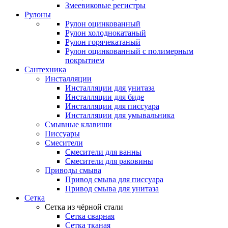
Змеевиковые регистры
Рулоны
Рулон оцинкованный
Рулон холоднокатаный
Рулон горячекатаный
Рулон оцинкованный с полимерным
покрытием
Сантехника
Инсталляции
Инсталляции для унитаза
Инсталляции для биде
Инсталляции для писсуара
Инсталляции для умывальника
Смывные клавиши
Писсуары
Смесители
Смесители для ванны
Смесители для раковины
Приводы смыва
Привод смыва для писсуара
Привод смыва для унитаза
Сетка
Сетка из чёрной стали
Сетка сварная
Сетка тканая