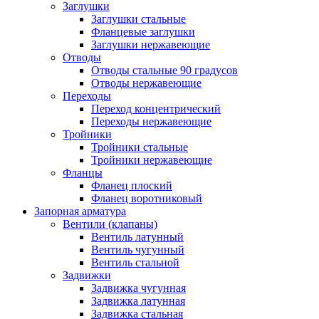
Заглушки
Заглушки стальные
Фланцевые заглушки
Заглушки нержавеющие
Отводы
Отводы стальные 90 градусов
Отводы нержавеющие
Переходы
Переход концентрический
Переходы нержавеющие
Тройники
Тройники стальные
Тройники нержавеющие
Фланцы
Фланец плоский
Фланец воротниковый
Запорная арматура
Вентили (клапаны)
Вентиль латунный
Вентиль чугунный
Вентиль стальной
Задвижки
Задвижка чугунная
Задвижка латунная
Задвижка стальная