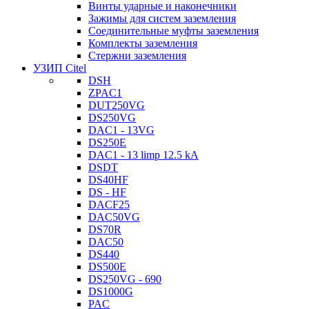
Винты ударные и наконечники
Зажимы для систем заземления
Соединительные муфты заземления
Комплекты заземления
Стержни заземления
УЗИП Citel
DSH
ZPAC1
DUT250VG
DS250VG
DAC1 - 13VG
DS250E
DAC1 - 13 limp 12.5 kA
DSDT
DS40HF
DS - HF
DACF25
DAC50VG
DS70R
DAC50
DS440
DS500E
DS250VG - 690
DS1000G
PAC