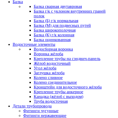
Балка
Балка сварная двутавровая
Балка г/к с уклоном внутренних граней
полок
Балка (Б) г/к нормальная
Балка (М) для подвесных путей
Балка широкополочная
Балка (К) г/к колонная
Балка оцинкованная
Водосточные элементы
Водосборная воронка
Воронка жёлоба
Крепление трубы на сэндвич-панель
Жёлоб водосточный
Угол жёлоба
Заглушка жёлоба
Колено сливное
Колено соединительное
Кронштейн для водосточного жёлоба
Крепление трубы анкерное
Канадка (жёлоб с выходом)
Труба водосточная
Детали трубопровода
Фитинги чугунные
Фитинги нержавеющие