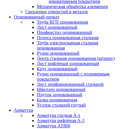
декоративным покрытием
Механическая обработка алюминия
Сверление отверстий в металле
Оцинкованный прокат
Труба ВГП оцинкованная
Лист оцинкованный
Профнастил оцинкованный
Полоса оцинкованная стальная
Труба электросварная стальная
оцинкованная
Рулон оцинкованный
Лента стальная оцинкованная (штрипс)
Лист рифлёный оцинкованный
Круг оцинкованный
Рулон оцинкованный с полимерным
покрытием
Лист перфорированный стальной
Швеллер оцинкованный
Пруток оцинкованный
Балка оцинкованная
Уголок стальной гнутый
Арматура
Арматура гладкая А-1
Арматура рифлёная А-3
Арматура АТ800