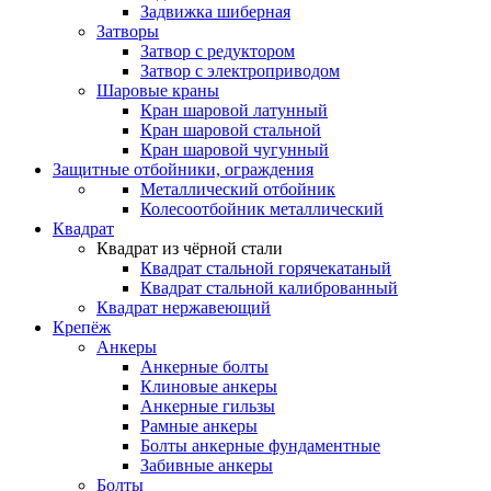
Задвижка шиберная
Затворы
Затвор с редуктором
Затвор с электроприводом
Шаровые краны
Кран шаровой латунный
Кран шаровой стальной
Кран шаровой чугунный
Защитные отбойники, ограждения
Металлический отбойник
Колесоотбойник металлический
Квадрат
Квадрат из чёрной стали
Квадрат стальной горячекатаный
Квадрат стальной калиброванный
Квадрат нержавеющий
Крепёж
Анкеры
Анкерные болты
Клиновые анкеры
Анкерные гильзы
Рамные анкеры
Болты анкерные фундаментные
Забивные анкеры
Болты