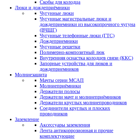
Скобы для колодца
Люки и дождеприёмники
Чугунные люки
Чугунные магистральные люки и
дождеприемники из высокопрочного чугуна
(ВЧШГ)
Чугунные телефонные люки (ГТС)
Дождеприемники
Чугунные решетки
Полимерно-композитный люк
Внутренняя оснастка колодцев связи (ККС)
Запорные устройства для люков и
дождеприемников
Молниезащита
Мачты серии МСАП
Молниеприёмники
Держатели полосы
Держатели мачт и молниеприёмников
Держатели круглых молниепроводников
Cоединители круглых и плоских
проводников
Заземление
Аксессуары заземления
Лента антикоррозионная и прочие
комплектующие