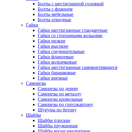
Болты с шестигранной головкой
Болты с фланцем
Болты мебельные
Болты откидные
Гайки
Гайки шестигранные стандартные
Гайки со стопорными кольцами
Гайки низкие
Гайки высокие
Гайки соединительные
Гайки фланцевые
Гайки колпачковые
Гайки шестигранные самоконтрящиеся
Гайки барашковые
Гайки врезные
Саморезы
Саморезы по дереву
Саморезы по металлу
Саморезы кровельные
Саморезы по гипсокартону
Шурупы по бетону
Шайбы
Шайбы плоские
Шайбы пружинные
Шайбы косые квадратные