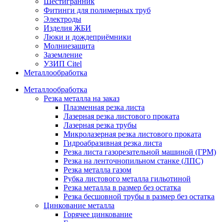
Шестигранник
Фитинги для полимерных труб
Электроды
Изделия ЖБИ
Люки и дождеприёмники
Молниезащита
Заземление
УЗИП Citel
Металлообработка
Металлообработка
Резка металла на заказ
Плазменная резка листа
Лазерная резка листового проката
Лазерная резка трубы
Микролазерная резка листового проката
Гидроабразивная резка листа
Резка листа газорезательной машиной (ГРМ)
Резка на ленточнопильном станке (ЛПС)
Резка металла газом
Рубка листового металла гильотиной
Резка металла в размер без остатка
Резка бесшовной трубы в размер без остатка
Цинкование металла
Горячее цинкование