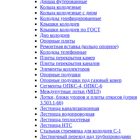
Днища футерованные
Кольца колодезные
Кольца колодезные с дном
Колодцы унифицированные
Крышки колодцев
Крышки колодцев по ГОСТ
Дно колодцев
Опорные плиты
Ремонтная вставка (кольцо опорное)
Колодцы телефонные
Плиты перекрытия камер
Плиты перекрытия каналов
Элементы коллекторов
Опорные подушки
Опорные подушки под газовый ковер
Сегменты ОПКС-4, ОПКС-6
Междупутные лотки (МПЛ)
Лотки, блоки упоров и плиты откосов (серия
3.503.1-66)
Лестница канализационная
Лестница водопроводная
Лестница теплосетевая
Лестница НТС
Стальная стремянка для колодцев С-1
Лестничный переход над трубопроводами