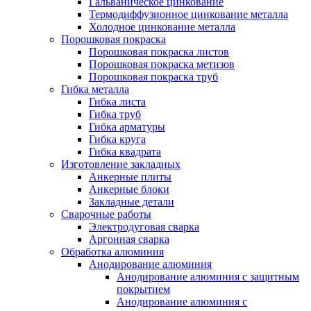
Гальваническое цинкование
Термодиффузионное цинкование металла
Холодное цинкование металла
Порошковая покраска
Порошковая покраска листов
Порошковая покраска метизов
Порошковая покраска труб
Гибка металла
Гибка листа
Гибка труб
Гибка арматуры
Гибка круга
Гибка квадрата
Изготовление закладных
Анкерные плиты
Анкерные блоки
Закладные детали
Сварочные работы
Электродуговая сварка
Аргонная сварка
Обработка алюминия
Анодирование алюминия
Анодирование алюминия с защитным
покрытием
Анодирование алюминия с