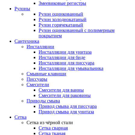
Змеевиковые регистры
Рулоны
Рулон оцинкованный
Рулон холоднокатаный
Рулон горячекатаный
Рулон оцинкованный с полимерным
покрытием
Сантехника
Инсталляции
Инсталляции для унитаза
Инсталляции для биде
Инсталляции для писсуара
Инсталляции для умывальника
Смывные клавиши
Писсуары
Смесители
Смесители для ванны
Смесители для раковины
Приводы смыва
Привод смыва для писсуара
Привод смыва для унитаза
Сетка
Сетка из чёрной стали
Сетка сварная
Сетка тканая