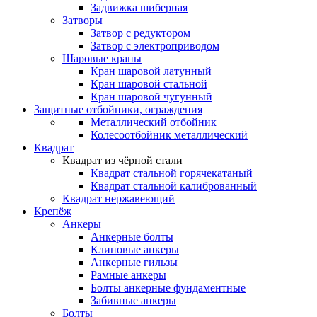
Задвижка шиберная
Затворы
Затвор с редуктором
Затвор с электроприводом
Шаровые краны
Кран шаровой латунный
Кран шаровой стальной
Кран шаровой чугунный
Защитные отбойники, ограждения
Металлический отбойник
Колесоотбойник металлический
Квадрат
Квадрат из чёрной стали
Квадрат стальной горячекатаный
Квадрат стальной калиброванный
Квадрат нержавеющий
Крепёж
Анкеры
Анкерные болты
Клиновые анкеры
Анкерные гильзы
Рамные анкеры
Болты анкерные фундаментные
Забивные анкеры
Болты