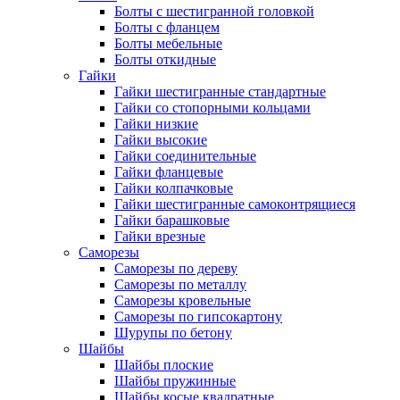
Болты с шестигранной головкой
Болты с фланцем
Болты мебельные
Болты откидные
Гайки
Гайки шестигранные стандартные
Гайки со стопорными кольцами
Гайки низкие
Гайки высокие
Гайки соединительные
Гайки фланцевые
Гайки колпачковые
Гайки шестигранные самоконтрящиеся
Гайки барашковые
Гайки врезные
Саморезы
Саморезы по дереву
Саморезы по металлу
Саморезы кровельные
Саморезы по гипсокартону
Шурупы по бетону
Шайбы
Шайбы плоские
Шайбы пружинные
Шайбы косые квадратные