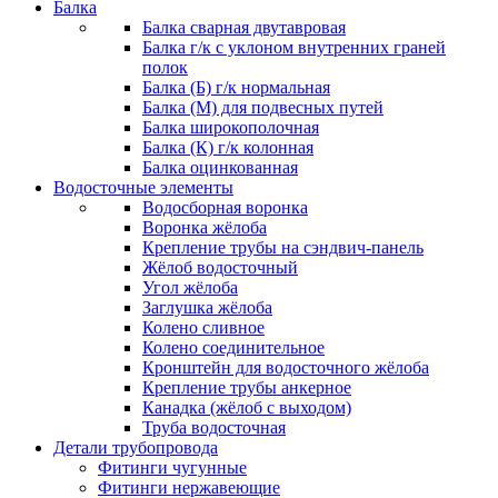
Балка
Балка сварная двутавровая
Балка г/к с уклоном внутренних граней
полок
Балка (Б) г/к нормальная
Балка (М) для подвесных путей
Балка широкополочная
Балка (К) г/к колонная
Балка оцинкованная
Водосточные элементы
Водосборная воронка
Воронка жёлоба
Крепление трубы на сэндвич-панель
Жёлоб водосточный
Угол жёлоба
Заглушка жёлоба
Колено сливное
Колено соединительное
Кронштейн для водосточного жёлоба
Крепление трубы анкерное
Канадка (жёлоб с выходом)
Труба водосточная
Детали трубопровода
Фитинги чугунные
Фитинги нержавеющие