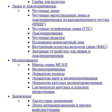
Скобы для колодца
Люки и дождеприёмники
Чугунные люки
Чугунные магистральные люки и
дождеприемники из высокопрочного чугуна
(ВЧШГ)
Чугунные телефонные люки (ГТС)
Дождеприемники
Чугунные решетки
Полимерно-композитный люк
Внутренняя оснастка колодцев связи (ККС)
Запорные устройства для люков и
дождеприемников
Молниезащита
Мачты серии МСАП
Молниеприёмники
Держатели полосы
Держатели мачт и молниеприёмников
Держатели круглых молниепроводников
Cоединители круглых и плоских
проводников
Заземление
Аксессуары заземления
Лента антикоррозионная и прочие
комплектующие