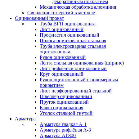
декоративным покрытием
Механическая обработка алюминия
Сверление отверстий в металле
Оцинкованный прокат
Труба ВГП оцинкованная
Лист оцинкованный
Профнастил оцинкованный
Полоса оцинкованная стальная
Труба электросварная стальная
оцинкованная
Рулон оцинкованный
Лента стальная оцинкованная (штрипс)
Лист рифлёный оцинкованный
Круг оцинкованный
Рулон оцинкованный с полимерным
покрытием
Лист перфорированный стальной
Швеллер оцинкованный
Пруток оцинкованный
Балка оцинкованная
Уголок стальной гнутый
Арматура
Арматура гладкая А-1
Арматура рифлёная А-3
Арматура АТ800