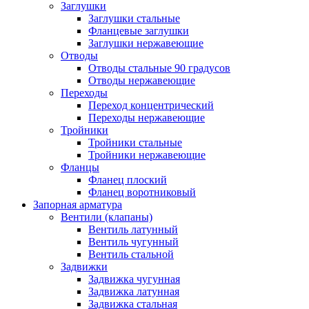
Заглушки
Заглушки стальные
Фланцевые заглушки
Заглушки нержавеющие
Отводы
Отводы стальные 90 градусов
Отводы нержавеющие
Переходы
Переход концентрический
Переходы нержавеющие
Тройники
Тройники стальные
Тройники нержавеющие
Фланцы
Фланец плоский
Фланец воротниковый
Запорная арматура
Вентили (клапаны)
Вентиль латунный
Вентиль чугунный
Вентиль стальной
Задвижки
Задвижка чугунная
Задвижка латунная
Задвижка стальная