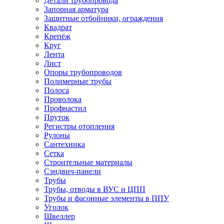
Детали трубопровода
Запорная арматура
Защитные отбойники, ограждения
Квадрат
Крепёж
Круг
Лента
Лист
Опоры трубопроводов
Полимерные трубы
Полоса
Проволока
Профнастил
Пруток
Регистры отопления
Рулоны
Сантехника
Сетка
Строительные материалы
Сэндвич-панели
Трубы
Трубы, отводы в ВУС и ЦПП
Трубы и фасонные элементы в ППУ
Уголок
Швеллер