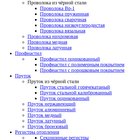
Проволока из чёрной стали
Проволока Вр-1
Проволока пружинная
Проволока сварочная
Проволока низкоуглеродистая
Проволока вязальная
Проволока нихромовая
Проволока медная
Проволока латунная
Профнастил
Профнастил оцинкованный
Профнастил с полимерным покрытием
Профнастил с порошковым покрытием
Пруток
Пруток из чёрной стали
Пруток стальной горячекатаный
Пруток стальной калиброванный
Пруток оцинкованный
Пруток нержавеющий
Пруток алюминиевый
Пруток медный
Пруток латунный
Пруток бронзовый
Регистры отопления
Секционные регистры