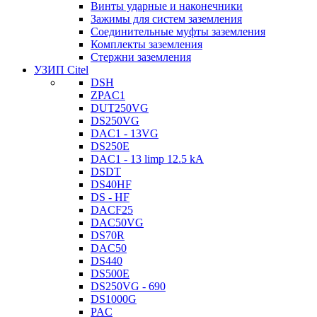
Винты ударные и наконечники
Зажимы для систем заземления
Соединительные муфты заземления
Комплекты заземления
Стержни заземления
УЗИП Citel
DSH
ZPAC1
DUT250VG
DS250VG
DAC1 - 13VG
DS250E
DAC1 - 13 limp 12.5 kA
DSDT
DS40HF
DS - HF
DACF25
DAC50VG
DS70R
DAC50
DS440
DS500E
DS250VG - 690
DS1000G
PAC