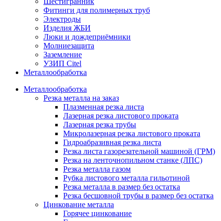
Шестигранник
Фитинги для полимерных труб
Электроды
Изделия ЖБИ
Люки и дождеприёмники
Молниезащита
Заземление
УЗИП Citel
Металлообработка
Металлообработка
Резка металла на заказ
Плазменная резка листа
Лазерная резка листового проката
Лазерная резка трубы
Микролазерная резка листового проката
Гидроабразивная резка листа
Резка листа газорезательной машиной (ГРМ)
Резка на ленточнопильном станке (ЛПС)
Резка металла газом
Рубка листового металла гильотиной
Резка металла в размер без остатка
Резка бесшовной трубы в размер без остатка
Цинкование металла
Горячее цинкование