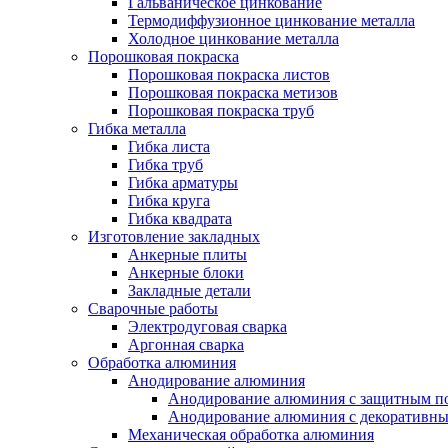
Гальваническое цинкование
Термодиффузионное цинкование металла
Холодное цинкование металла
Порошковая покраска
Порошковая покраска листов
Порошковая покраска метизов
Порошковая покраска труб
Гибка металла
Гибка листа
Гибка труб
Гибка арматуры
Гибка круга
Гибка квадрата
Изготовление закладных
Анкерные плиты
Анкерные блоки
Закладные детали
Сварочные работы
Электродуговая сварка
Аргонная сварка
Обработка алюминия
Анодирование алюминия
Анодирование алюминия с защитным п
Анодирование алюминия с декоративн
Механическая обработка алюминия