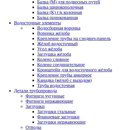
Балка (М) для подвесных путей
Балка широкополочная
Балка (К) г/к колонная
Балка оцинкованная
Водосточные элементы
Водосборная воронка
Воронка жёлоба
Крепление трубы на сэндвич-панель
Жёлоб водосточный
Угол жёлоба
Заглушка жёлоба
Колено сливное
Колено соединительное
Кронштейн для водосточного жёлоба
Крепление трубы анкерное
Канадка (жёлоб с выходом)
Труба водосточная
Детали трубопровода
Фитинги чугунные
Фитинги нержавеющие
Заглушки
Заглушки стальные
Фланцевые заглушки
Заглушки нержавеющие
Отводы