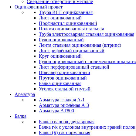
Сверление отверстий в металле
Оцинкованный прокат
Труба ВГП оцинкованная
Лист оцинкованный
Профнастил оцинкованный
Полоса оцинкованная стальная
Труба электросварная стальная оцинкованная
Рулон оцинкованный
Лента стальная оцинкованная (штрипс)
Лист рифлёный оцинкованный
Круг оцинкованный
Рулон оцинкованный с полимерным покрыти
Лист перфорированный стальной
Швеллер оцинкованный
Пруток оцинкованный
Балка оцинкованная
Уголок стальной гнутый
Арматура
Арматура гладкая А-1
Арматура рифлёная А-3
Арматура АТ800
Балка
Балка сварная двутавровая
Балка г/к с уклоном внутренних граней полок
Балка (Б) г/к нормальная