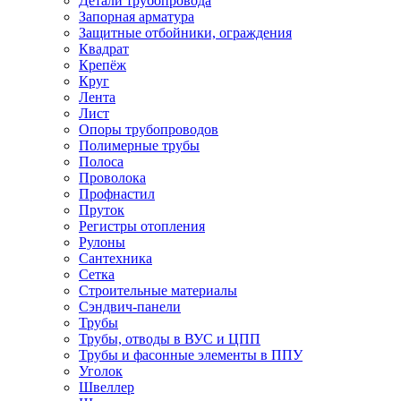
Детали трубопровода
Запорная арматура
Защитные отбойники, ограждения
Квадрат
Крепёж
Круг
Лента
Лист
Опоры трубопроводов
Полимерные трубы
Полоса
Проволока
Профнастил
Пруток
Регистры отопления
Рулоны
Сантехника
Сетка
Строительные материалы
Сэндвич-панели
Трубы
Трубы, отводы в ВУС и ЦПП
Трубы и фасонные элементы в ППУ
Уголок
Швеллер