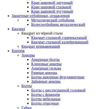
Кран шаровой латунный
Кран шаровой стальной
Кран шаровой чугунный
Защитные отбойники, ограждения
Металлический отбойник
Колесоотбойник металлический
Квадрат
Квадрат из чёрной стали
Квадрат стальной горячекатаный
Квадрат стальной калиброванный
Квадрат нержавеющий
Крепёж
Анкеры
Анкерные болты
Клиновые анкеры
Анкерные гильзы
Рамные анкеры
Болты анкерные фундаментные
Забивные анкеры
Болты
Болты с шестигранной головкой
Болты с фланцем
Болты мебельные
Болты откидные
Гайки