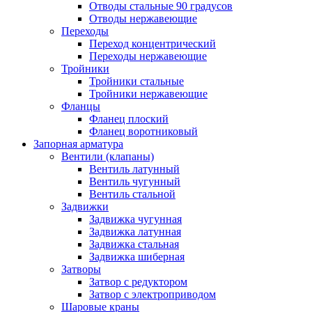
Отводы стальные 90 градусов
Отводы нержавеющие
Переходы
Переход концентрический
Переходы нержавеющие
Тройники
Тройники стальные
Тройники нержавеющие
Фланцы
Фланец плоский
Фланец воротниковый
Запорная арматура
Вентили (клапаны)
Вентиль латунный
Вентиль чугунный
Вентиль стальной
Задвижки
Задвижка чугунная
Задвижка латунная
Задвижка стальная
Задвижка шиберная
Затворы
Затвор с редуктором
Затвор с электроприводом
Шаровые краны