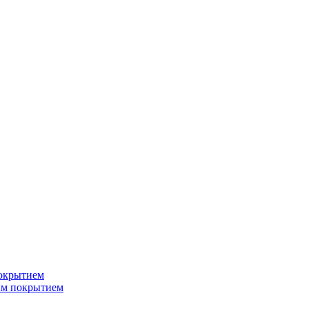
окрытием
ым покрытием