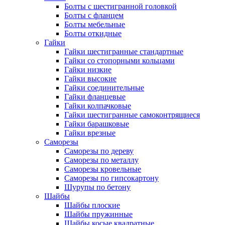
Болты с шестигранной головкой
Болты с фланцем
Болты мебельные
Болты откидные
Гайки
Гайки шестигранные стандартные
Гайки со стопорными кольцами
Гайки низкие
Гайки высокие
Гайки соединительные
Гайки фланцевые
Гайки колпачковые
Гайки шестигранные самоконтрящиеся
Гайки барашковые
Гайки врезные
Саморезы
Саморезы по дереву
Саморезы по металлу
Саморезы кровельные
Саморезы по гипсокартону
Шурупы по бетону
Шайбы
Шайбы плоские
Шайбы пружинные
Шайбы косые квадратные