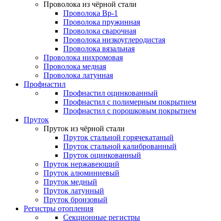
Проволока из чёрной стали
Проволока Вр-1
Проволока пружинная
Проволока сварочная
Проволока низкоуглеродистая
Проволока вязальная
Проволока нихромовая
Проволока медная
Проволока латунная
Профнастил
Профнастил оцинкованный
Профнастил с полимерным покрытием
Профнастил с порошковым покрытием
Пруток
Пруток из чёрной стали
Пруток стальной горячекатаный
Пруток стальной калиброванный
Пруток оцинкованный
Пруток нержавеющий
Пруток алюминиевый
Пруток медный
Пруток латунный
Пруток бронзовый
Регистры отопления
Секционные регистры