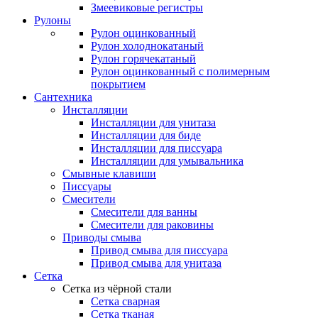
Змеевиковые регистры
Рулоны
Рулон оцинкованный
Рулон холоднокатаный
Рулон горячекатаный
Рулон оцинкованный с полимерным
покрытием
Сантехника
Инсталляции
Инсталляции для унитаза
Инсталляции для биде
Инсталляции для писсуара
Инсталляции для умывальника
Смывные клавиши
Писсуары
Смесители
Смесители для ванны
Смесители для раковины
Приводы смыва
Привод смыва для писсуара
Привод смыва для унитаза
Сетка
Сетка из чёрной стали
Сетка сварная
Сетка тканая