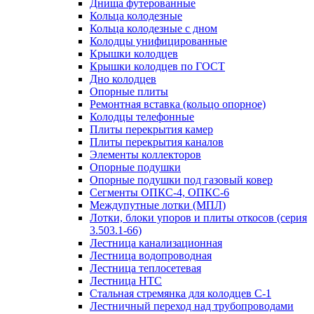
Днища футерованные
Кольца колодезные
Кольца колодезные с дном
Колодцы унифицированные
Крышки колодцев
Крышки колодцев по ГОСТ
Дно колодцев
Опорные плиты
Ремонтная вставка (кольцо опорное)
Колодцы телефонные
Плиты перекрытия камер
Плиты перекрытия каналов
Элементы коллекторов
Опорные подушки
Опорные подушки под газовый ковер
Сегменты ОПКС-4, ОПКС-6
Междупутные лотки (МПЛ)
Лотки, блоки упоров и плиты откосов (серия
3.503.1-66)
Лестница канализационная
Лестница водопроводная
Лестница теплосетевая
Лестница НТС
Стальная стремянка для колодцев С-1
Лестничный переход над трубопроводами