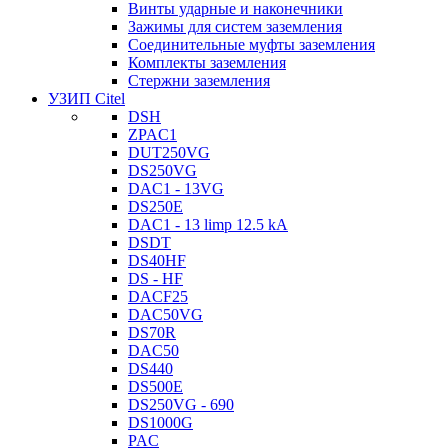
Винты ударные и наконечники
Зажимы для систем заземления
Соединительные муфты заземления
Комплекты заземления
Стержни заземления
УЗИП Citel
DSH
ZPAC1
DUT250VG
DS250VG
DAC1 - 13VG
DS250E
DAC1 - 13 limp 12.5 kA
DSDT
DS40HF
DS - HF
DACF25
DAC50VG
DS70R
DAC50
DS440
DS500E
DS250VG - 690
DS1000G
PAC