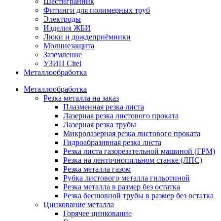
Шестигранник
Фитинги для полимерных труб
Электроды
Изделия ЖБИ
Люки и дождеприёмники
Молниезащита
Заземление
УЗИП Citel
Металлообработка
Металлообработка
Резка металла на заказ
Плазменная резка листа
Лазерная резка листового проката
Лазерная резка трубы
Микролазерная резка листового проката
Гидроабразивная резка листа
Резка листа газорезательной машиной (ГРМ)
Резка на ленточнопильном станке (ЛПС)
Резка металла газом
Рубка листового металла гильотиной
Резка металла в размер без остатка
Резка бесшовной трубы в размер без остатка
Цинкование металла
Горячее цинкование