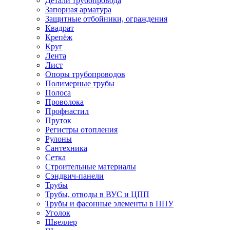
Детали трубопровода
Запорная арматура
Защитные отбойники, ограждения
Квадрат
Крепёж
Круг
Лента
Лист
Опоры трубопроводов
Полимерные трубы
Полоса
Проволока
Профнастил
Пруток
Регистры отопления
Рулоны
Сантехника
Сетка
Строительные материалы
Сэндвич-панели
Трубы
Трубы, отводы в ВУС и ЦПП
Трубы и фасонные элементы в ППУ
Уголок
Швеллер