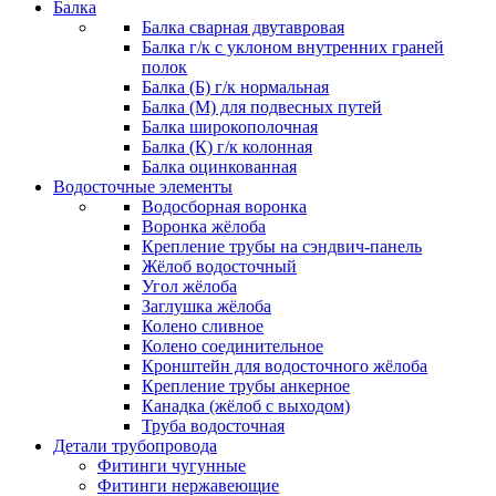
Балка
Балка сварная двутавровая
Балка г/к с уклоном внутренних граней
полок
Балка (Б) г/к нормальная
Балка (М) для подвесных путей
Балка широкополочная
Балка (К) г/к колонная
Балка оцинкованная
Водосточные элементы
Водосборная воронка
Воронка жёлоба
Крепление трубы на сэндвич-панель
Жёлоб водосточный
Угол жёлоба
Заглушка жёлоба
Колено сливное
Колено соединительное
Кронштейн для водосточного жёлоба
Крепление трубы анкерное
Канадка (жёлоб с выходом)
Труба водосточная
Детали трубопровода
Фитинги чугунные
Фитинги нержавеющие