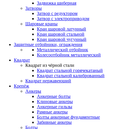
Задвижка шиберная
Затворы
Затвор с редуктором
Затвор с электроприводом
Шаровые краны
Кран шаровой латунный
Кран шаровой стальной
Кран шаровой чугунный
Защитные отбойники, ограждения
Металлический отбойник
Колесоотбойник металлический
Квадрат
Квадрат из чёрной стали
Квадрат стальной горячекатаный
Квадрат стальной калиброванный
Квадрат нержавеющий
Крепёж
Анкеры
Анкерные болты
Клиновые анкеры
Анкерные гильзы
Рамные анкеры
Болты анкерные фундаментные
Забивные анкеры
Болты