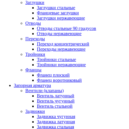
Заглушки
Заглушки стальные
Фланцевые заглушки
Заглушки нержавеющие
Отводы
Отводы стальные 90 градусов
Отводы нержавеющие
Переходы
Переход концентрический
Переходы нержавеющие
Тройники
Тройники стальные
Тройники нержавеющие
Фланцы
Фланец плоский
Фланец воротниковый
Запорная арматура
Вентили (клапаны)
Вентиль латунный
Вентиль чугунный
Вентиль стальной
Задвижки
Задвижка чугунная
Задвижка латунная
Задвижка стальная