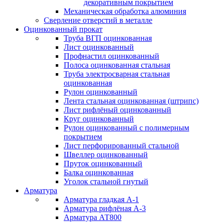
декоративным покрытием
Механическая обработка алюминия
Сверление отверстий в металле
Оцинкованный прокат
Труба ВГП оцинкованная
Лист оцинкованный
Профнастил оцинкованный
Полоса оцинкованная стальная
Труба электросварная стальная
оцинкованная
Рулон оцинкованный
Лента стальная оцинкованная (штрипс)
Лист рифлёный оцинкованный
Круг оцинкованный
Рулон оцинкованный с полимерным
покрытием
Лист перфорированный стальной
Швеллер оцинкованный
Пруток оцинкованный
Балка оцинкованная
Уголок стальной гнутый
Арматура
Арматура гладкая А-1
Арматура рифлёная А-3
Арматура АТ800