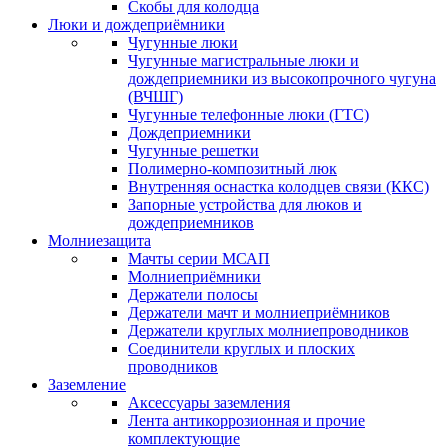
Скобы для колодца
Люки и дождеприёмники
Чугунные люки
Чугунные магистральные люки и
дождеприемники из высокопрочного чугуна
(ВЧШГ)
Чугунные телефонные люки (ГТС)
Дождеприемники
Чугунные решетки
Полимерно-композитный люк
Внутренняя оснастка колодцев связи (ККС)
Запорные устройства для люков и
дождеприемников
Молниезащита
Мачты серии МСАП
Молниеприёмники
Держатели полосы
Держатели мачт и молниеприёмников
Держатели круглых молниепроводников
Cоединители круглых и плоских
проводников
Заземление
Аксессуары заземления
Лента антикоррозионная и прочие
комплектующие