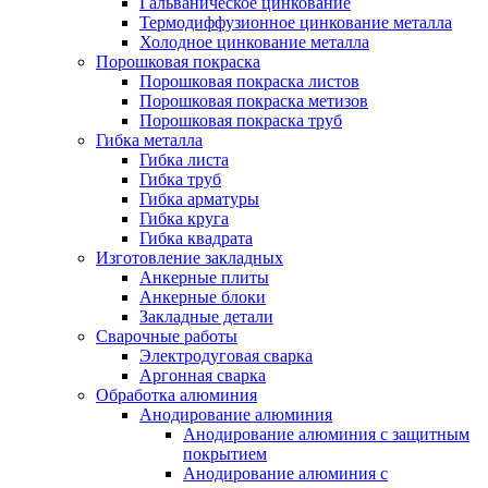
Гальваническое цинкование
Термодиффузионное цинкование металла
Холодное цинкование металла
Порошковая покраска
Порошковая покраска листов
Порошковая покраска метизов
Порошковая покраска труб
Гибка металла
Гибка листа
Гибка труб
Гибка арматуры
Гибка круга
Гибка квадрата
Изготовление закладных
Анкерные плиты
Анкерные блоки
Закладные детали
Сварочные работы
Электродуговая сварка
Аргонная сварка
Обработка алюминия
Анодирование алюминия
Анодирование алюминия с защитным
покрытием
Анодирование алюминия с