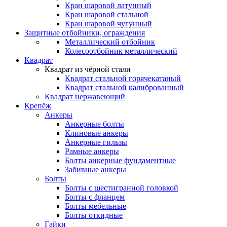
Кран шаровой латунный
Кран шаровой стальной
Кран шаровой чугунный
Защитные отбойники, ограждения
Металлический отбойник
Колесоотбойник металлический
Квадрат
Квадрат из чёрной стали
Квадрат стальной горячекатаный
Квадрат стальной калиброванный
Квадрат нержавеющий
Крепёж
Анкеры
Анкерные болты
Клиновые анкеры
Анкерные гильзы
Рамные анкеры
Болты анкерные фундаментные
Забивные анкеры
Болты
Болты с шестигранной головкой
Болты с фланцем
Болты мебельные
Болты откидные
Гайки