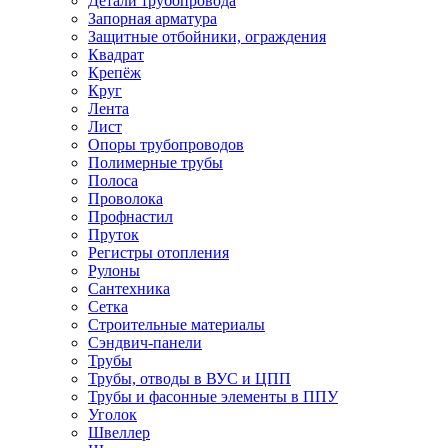
Детали трубопровода
Запорная арматура
Защитные отбойники, ограждения
Квадрат
Крепёж
Круг
Лента
Лист
Опоры трубопроводов
Полимерные трубы
Полоса
Проволока
Профнастил
Пруток
Регистры отопления
Рулоны
Сантехника
Сетка
Строительные материалы
Сэндвич-панели
Трубы
Трубы, отводы в ВУС и ЦПП
Трубы и фасонные элементы в ППУ
Уголок
Швеллер