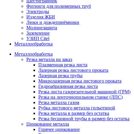
Шестигранник
Фитинги для полимерных труб
Электроды
Изделия ЖБИ
Люки и дождеприёмники
Молниезащита
Заземление
УЗИП Citel
Металлообработка
Металлообработка
Резка металла на заказ
Плазменная резка листа
Лазерная резка листового проката
Лазерная резка трубы
Микролазерная резка листового проката
Гидроабразивная резка листа
Резка листа газорезательной машиной (ГРМ)
Резка на ленточнопильном станке (ЛПС)
Резка металла газом
Рубка листового металла гильотиной
Резка металла в размер без остатка
Резка бесшовной трубы в размер без остатка
Цинкование металла
Горячее цинкование