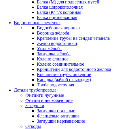
Балка (М) для подвесных путей
Балка широкополочная
Балка (К) г/к колонная
Балка оцинкованная
Водосточные элементы
Водосборная воронка
Воронка жёлоба
Крепление трубы на сэндвич-панель
Жёлоб водосточный
Угол жёлоба
Заглушка жёлоба
Колено сливное
Колено соединительное
Кронштейн для водосточного жёлоба
Крепление трубы анкерное
Канадка (жёлоб с выходом)
Труба водосточная
Детали трубопровода
Фитинги чугунные
Фитинги нержавеющие
Заглушки
Заглушки стальные
Фланцевые заглушки
Заглушки нержавеющие
Отводы