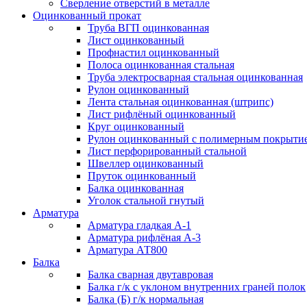
Сверление отверстий в металле
Оцинкованный прокат
Труба ВГП оцинкованная
Лист оцинкованный
Профнастил оцинкованный
Полоса оцинкованная стальная
Труба электросварная стальная оцинкованная
Рулон оцинкованный
Лента стальная оцинкованная (штрипс)
Лист рифлёный оцинкованный
Круг оцинкованный
Рулон оцинкованный с полимерным покрыти
Лист перфорированный стальной
Швеллер оцинкованный
Пруток оцинкованный
Балка оцинкованная
Уголок стальной гнутый
Арматура
Арматура гладкая А-1
Арматура рифлёная А-3
Арматура АТ800
Балка
Балка сварная двутавровая
Балка г/к с уклоном внутренних граней полок
Балка (Б) г/к нормальная