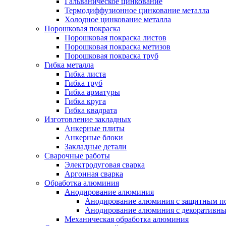
Гальваническое цинкование
Термодиффузионное цинкование металла
Холодное цинкование металла
Порошковая покраска
Порошковая покраска листов
Порошковая покраска метизов
Порошковая покраска труб
Гибка металла
Гибка листа
Гибка труб
Гибка арматуры
Гибка круга
Гибка квадрата
Изготовление закладных
Анкерные плиты
Анкерные блоки
Закладные детали
Сварочные работы
Электродуговая сварка
Аргонная сварка
Обработка алюминия
Анодирование алюминия
Анодирование алюминия с защитным п
Анодирование алюминия с декоративн
Механическая обработка алюминия