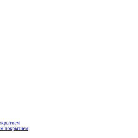
окрытием
ым покрытием