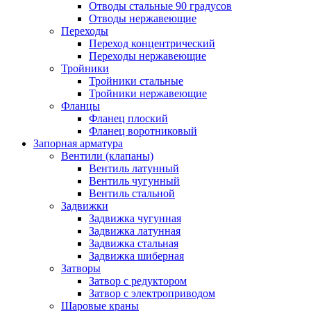
Отводы стальные 90 градусов
Отводы нержавеющие
Переходы
Переход концентрический
Переходы нержавеющие
Тройники
Тройники стальные
Тройники нержавеющие
Фланцы
Фланец плоский
Фланец воротниковый
Запорная арматура
Вентили (клапаны)
Вентиль латунный
Вентиль чугунный
Вентиль стальной
Задвижки
Задвижка чугунная
Задвижка латунная
Задвижка стальная
Задвижка шиберная
Затворы
Затвор с редуктором
Затвор с электроприводом
Шаровые краны