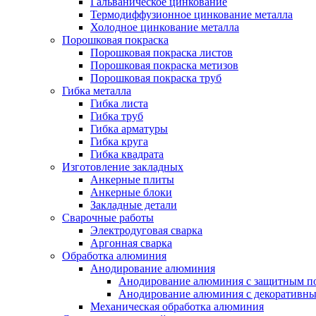
Гальваническое цинкование
Термодиффузионное цинкование металла
Холодное цинкование металла
Порошковая покраска
Порошковая покраска листов
Порошковая покраска метизов
Порошковая покраска труб
Гибка металла
Гибка листа
Гибка труб
Гибка арматуры
Гибка круга
Гибка квадрата
Изготовление закладных
Анкерные плиты
Анкерные блоки
Закладные детали
Сварочные работы
Электродуговая сварка
Аргонная сварка
Обработка алюминия
Анодирование алюминия
Анодирование алюминия с защитным п
Анодирование алюминия с декоративн
Механическая обработка алюминия