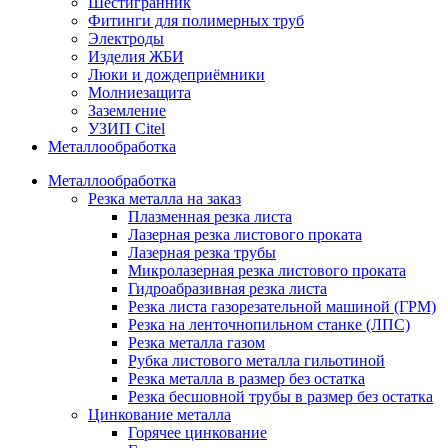
Шестигранник
Фитинги для полимерных труб
Электроды
Изделия ЖБИ
Люки и дождеприёмники
Молниезащита
Заземление
УЗИП Citel
Металлообработка
Металлообработка
Резка металла на заказ
Плазменная резка листа
Лазерная резка листового проката
Лазерная резка трубы
Микролазерная резка листового проката
Гидроабразивная резка листа
Резка листа газорезательной машиной (ГРМ)
Резка на ленточнопильном станке (ЛПС)
Резка металла газом
Рубка листового металла гильотиной
Резка металла в размер без остатка
Резка бесшовной трубы в размер без остатка
Цинкование металла
Горячее цинкование