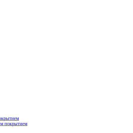
окрытием
ым покрытием