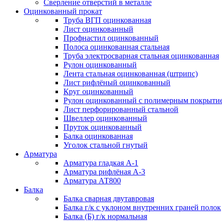
Сверление отверстий в металле
Оцинкованный прокат
Труба ВГП оцинкованная
Лист оцинкованный
Профнастил оцинкованный
Полоса оцинкованная стальная
Труба электросварная стальная оцинкованная
Рулон оцинкованный
Лента стальная оцинкованная (штрипс)
Лист рифлёный оцинкованный
Круг оцинкованный
Рулон оцинкованный с полимерным покрыти
Лист перфорированный стальной
Швеллер оцинкованный
Пруток оцинкованный
Балка оцинкованная
Уголок стальной гнутый
Арматура
Арматура гладкая А-1
Арматура рифлёная А-3
Арматура АТ800
Балка
Балка сварная двутавровая
Балка г/к с уклоном внутренних граней полок
Балка (Б) г/к нормальная