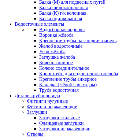
Балка (М) для подвесных путей
Балка широкополочная
Балка (К) г/к колонная
Балка оцинкованная
Водосточные элементы
Водосборная воронка
Воронка жёлоба
Крепление трубы на сэндвич-панель
Жёлоб водосточный
Угол жёлоба
Заглушка жёлоба
Колено сливное
Колено соединительное
Кронштейн для водосточного жёлоба
Крепление трубы анкерное
Канадка (жёлоб с выходом)
Труба водосточная
Детали трубопровода
Фитинги чугунные
Фитинги нержавеющие
Заглушки
Заглушки стальные
Фланцевые заглушки
Заглушки нержавеющие
Отводы