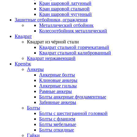
Кран шаровой латунный
Кран шаровой стальной
Кран шаровой чугунный
Защитные отбойники, ограждения
Металлический отбойник
Колесоотбойник металлический
Квадрат
Квадрат из чёрной стали
Квадрат стальной горячекатаный
Квадрат стальной калиброванный
Квадрат нержавеющий
Крепёж
Анкеры
Анкерные болты
Клиновые анкеры
Анкерные гильзы
Рамные анкеры
Болты анкерные фундаментные
Забивные анкеры
Болты
Болты с шестигранной головкой
Болты с фланцем
Болты мебельные
Болты откидные
Гайки