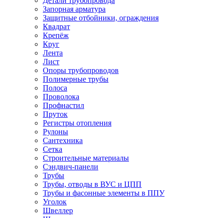
Детали трубопровода
Запорная арматура
Защитные отбойники, ограждения
Квадрат
Крепёж
Круг
Лента
Лист
Опоры трубопроводов
Полимерные трубы
Полоса
Проволока
Профнастил
Пруток
Регистры отопления
Рулоны
Сантехника
Сетка
Строительные материалы
Сэндвич-панели
Трубы
Трубы, отводы в ВУС и ЦПП
Трубы и фасонные элементы в ППУ
Уголок
Швеллер