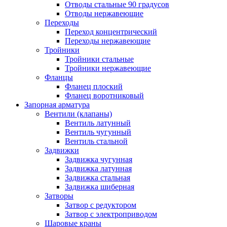
Отводы стальные 90 градусов
Отводы нержавеющие
Переходы
Переход концентрический
Переходы нержавеющие
Тройники
Тройники стальные
Тройники нержавеющие
Фланцы
Фланец плоский
Фланец воротниковый
Запорная арматура
Вентили (клапаны)
Вентиль латунный
Вентиль чугунный
Вентиль стальной
Задвижки
Задвижка чугунная
Задвижка латунная
Задвижка стальная
Задвижка шиберная
Затворы
Затвор с редуктором
Затвор с электроприводом
Шаровые краны