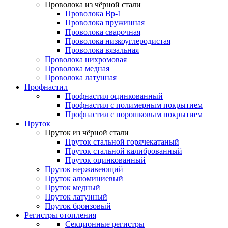
Проволока из чёрной стали
Проволока Вр-1
Проволока пружинная
Проволока сварочная
Проволока низкоуглеродистая
Проволока вязальная
Проволока нихромовая
Проволока медная
Проволока латунная
Профнастил
Профнастил оцинкованный
Профнастил с полимерным покрытием
Профнастил с порошковым покрытием
Пруток
Пруток из чёрной стали
Пруток стальной горячекатаный
Пруток стальной калиброванный
Пруток оцинкованный
Пруток нержавеющий
Пруток алюминиевый
Пруток медный
Пруток латунный
Пруток бронзовый
Регистры отопления
Секционные регистры