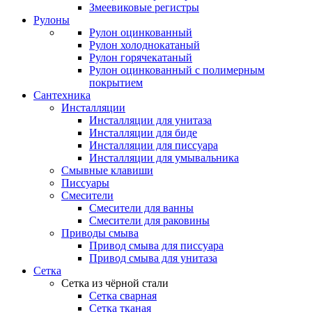
Змеевиковые регистры
Рулоны
Рулон оцинкованный
Рулон холоднокатаный
Рулон горячекатаный
Рулон оцинкованный с полимерным
покрытием
Сантехника
Инсталляции
Инсталляции для унитаза
Инсталляции для биде
Инсталляции для писсуара
Инсталляции для умывальника
Смывные клавиши
Писсуары
Смесители
Смесители для ванны
Смесители для раковины
Приводы смыва
Привод смыва для писсуара
Привод смыва для унитаза
Сетка
Сетка из чёрной стали
Сетка сварная
Сетка тканая