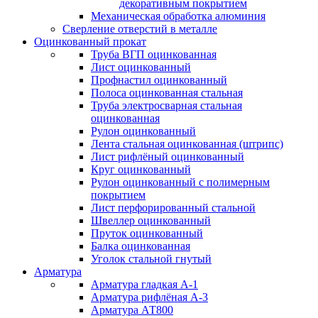
декоративным покрытием
Механическая обработка алюминия
Сверление отверстий в металле
Оцинкованный прокат
Труба ВГП оцинкованная
Лист оцинкованный
Профнастил оцинкованный
Полоса оцинкованная стальная
Труба электросварная стальная
оцинкованная
Рулон оцинкованный
Лента стальная оцинкованная (штрипс)
Лист рифлёный оцинкованный
Круг оцинкованный
Рулон оцинкованный с полимерным
покрытием
Лист перфорированный стальной
Швеллер оцинкованный
Пруток оцинкованный
Балка оцинкованная
Уголок стальной гнутый
Арматура
Арматура гладкая А-1
Арматура рифлёная А-3
Арматура АТ800