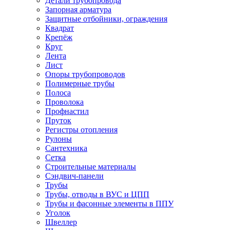
Детали трубопровода
Запорная арматура
Защитные отбойники, ограждения
Квадрат
Крепёж
Круг
Лента
Лист
Опоры трубопроводов
Полимерные трубы
Полоса
Проволока
Профнастил
Пруток
Регистры отопления
Рулоны
Сантехника
Сетка
Строительные материалы
Сэндвич-панели
Трубы
Трубы, отводы в ВУС и ЦПП
Трубы и фасонные элементы в ППУ
Уголок
Швеллер