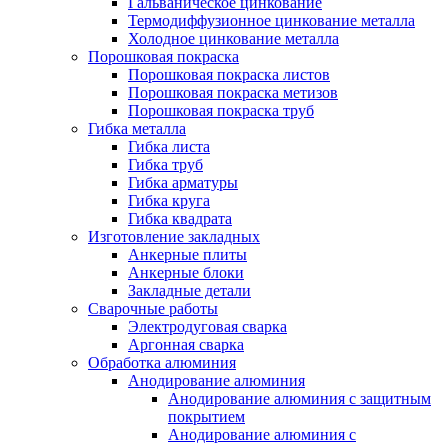
Гальваническое цинкование
Термодиффузионное цинкование металла
Холодное цинкование металла
Порошковая покраска
Порошковая покраска листов
Порошковая покраска метизов
Порошковая покраска труб
Гибка металла
Гибка листа
Гибка труб
Гибка арматуры
Гибка круга
Гибка квадрата
Изготовление закладных
Анкерные плиты
Анкерные блоки
Закладные детали
Сварочные работы
Электродуговая сварка
Аргонная сварка
Обработка алюминия
Анодирование алюминия
Анодирование алюминия с защитным
покрытием
Анодирование алюминия с