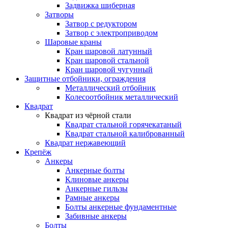
Задвижка шиберная
Затворы
Затвор с редуктором
Затвор с электроприводом
Шаровые краны
Кран шаровой латунный
Кран шаровой стальной
Кран шаровой чугунный
Защитные отбойники, ограждения
Металлический отбойник
Колесоотбойник металлический
Квадрат
Квадрат из чёрной стали
Квадрат стальной горячекатаный
Квадрат стальной калиброванный
Квадрат нержавеющий
Крепёж
Анкеры
Анкерные болты
Клиновые анкеры
Анкерные гильзы
Рамные анкеры
Болты анкерные фундаментные
Забивные анкеры
Болты