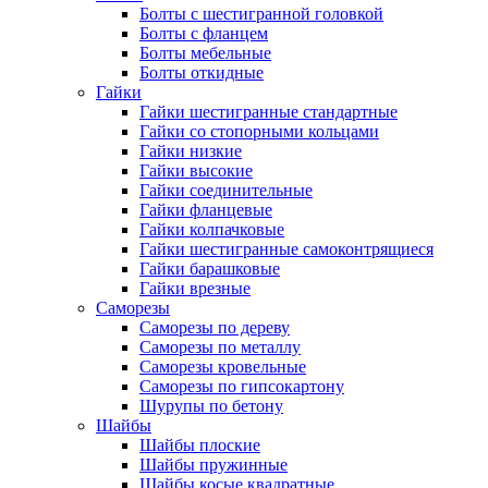
Болты с шестигранной головкой
Болты с фланцем
Болты мебельные
Болты откидные
Гайки
Гайки шестигранные стандартные
Гайки со стопорными кольцами
Гайки низкие
Гайки высокие
Гайки соединительные
Гайки фланцевые
Гайки колпачковые
Гайки шестигранные самоконтрящиеся
Гайки барашковые
Гайки врезные
Саморезы
Саморезы по дереву
Саморезы по металлу
Саморезы кровельные
Саморезы по гипсокартону
Шурупы по бетону
Шайбы
Шайбы плоские
Шайбы пружинные
Шайбы косые квадратные