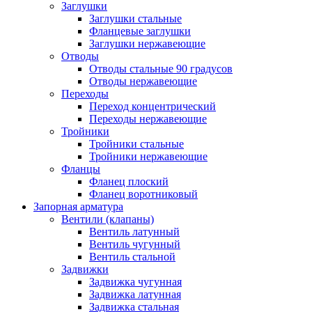
Заглушки
Заглушки стальные
Фланцевые заглушки
Заглушки нержавеющие
Отводы
Отводы стальные 90 градусов
Отводы нержавеющие
Переходы
Переход концентрический
Переходы нержавеющие
Тройники
Тройники стальные
Тройники нержавеющие
Фланцы
Фланец плоский
Фланец воротниковый
Запорная арматура
Вентили (клапаны)
Вентиль латунный
Вентиль чугунный
Вентиль стальной
Задвижки
Задвижка чугунная
Задвижка латунная
Задвижка стальная