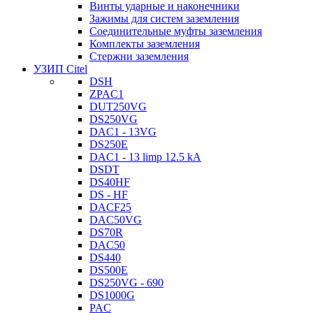
Винты ударные и наконечники
Зажимы для систем заземления
Соединительные муфты заземления
Комплекты заземления
Стержни заземления
УЗИП Citel
DSH
ZPAC1
DUT250VG
DS250VG
DAC1 - 13VG
DS250E
DAC1 - 13 limp 12.5 kA
DSDT
DS40HF
DS - HF
DACF25
DAC50VG
DS70R
DAC50
DS440
DS500E
DS250VG - 690
DS1000G
PAC