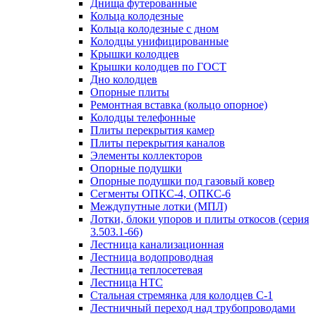
Днища футерованные
Кольца колодезные
Кольца колодезные с дном
Колодцы унифицированные
Крышки колодцев
Крышки колодцев по ГОСТ
Дно колодцев
Опорные плиты
Ремонтная вставка (кольцо опорное)
Колодцы телефонные
Плиты перекрытия камер
Плиты перекрытия каналов
Элементы коллекторов
Опорные подушки
Опорные подушки под газовый ковер
Сегменты ОПКС-4, ОПКС-6
Междупутные лотки (МПЛ)
Лотки, блоки упоров и плиты откосов (серия
3.503.1-66)
Лестница канализационная
Лестница водопроводная
Лестница теплосетевая
Лестница НТС
Стальная стремянка для колодцев С-1
Лестничный переход над трубопроводами