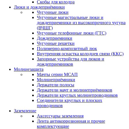
Скобы для колодца
Люки и дождеприёмники
Чугунные люки
Чугунные магистральные люки и
дождеприемники из высокопрочного чугуна
(ВЧШГ)
Чугунные телефонные люки (ГТС)
Дождеприемники
Чугунные решетки
Полимерно-композитный люк
Внутренняя оснастка колодцев связи (ККС)
Запорные устройства для люков и
дождеприемников
Молниезащита
Мачты серии МСАП
Молниеприёмники
Держатели полосы
Держатели мачт и молниеприёмников
Держатели круглых молниепроводников
Cоединители круглых и плоских
проводников
Заземление
Аксессуары заземления
Лента антикоррозионная и прочие
комплектующие