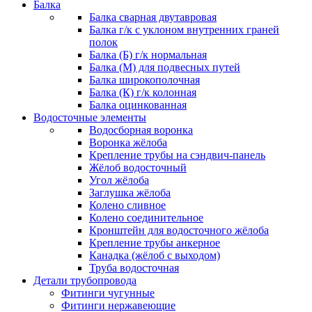
Балка
Балка сварная двутавровая
Балка г/к с уклоном внутренних граней
полок
Балка (Б) г/к нормальная
Балка (М) для подвесных путей
Балка широкополочная
Балка (К) г/к колонная
Балка оцинкованная
Водосточные элементы
Водосборная воронка
Воронка жёлоба
Крепление трубы на сэндвич-панель
Жёлоб водосточный
Угол жёлоба
Заглушка жёлоба
Колено сливное
Колено соединительное
Кронштейн для водосточного жёлоба
Крепление трубы анкерное
Канадка (жёлоб с выходом)
Труба водосточная
Детали трубопровода
Фитинги чугунные
Фитинги нержавеющие