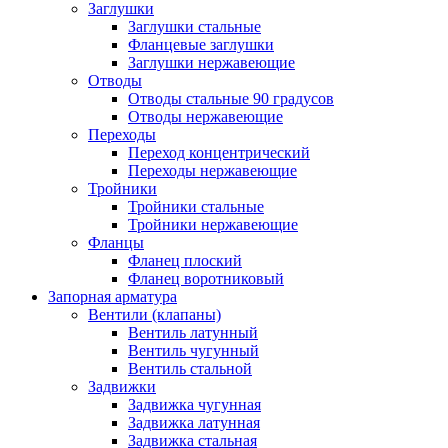
Заглушки
Заглушки стальные
Фланцевые заглушки
Заглушки нержавеющие
Отводы
Отводы стальные 90 градусов
Отводы нержавеющие
Переходы
Переход концентрический
Переходы нержавеющие
Тройники
Тройники стальные
Тройники нержавеющие
Фланцы
Фланец плоский
Фланец воротниковый
Запорная арматура
Вентили (клапаны)
Вентиль латунный
Вентиль чугунный
Вентиль стальной
Задвижки
Задвижка чугунная
Задвижка латунная
Задвижка стальная