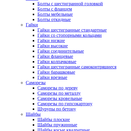
Болты с шестигранной головкой
Болты с фланцем
Болты мебельные
Болты откидные
Гайки
Гайки шестигранные стандартные
Гайки со стопорными кольцами
Гайки низкие
Гайки высокие
Гайки соединительные
Гайки фланцевые
Гайки колпачковые
Гайки шестигранные самоконтрящиеся
Гайки барашковые
Гайки врезные
Саморезы
Саморезы по дереву
Саморезы по металлу
Саморезы кровельные
Саморезы по гипсокартону
Шурупы по бетону
Шайбы
Шайбы плоские
Шайбы пружинные
Шайбы косые квадратные