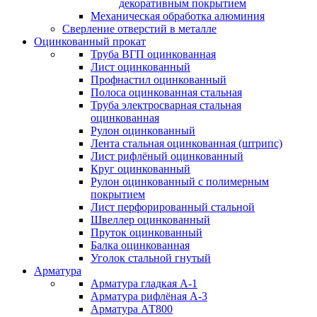
декоративным покрытием
Механическая обработка алюминия
Сверление отверстий в металле
Оцинкованный прокат
Труба ВГП оцинкованная
Лист оцинкованный
Профнастил оцинкованный
Полоса оцинкованная стальная
Труба электросварная стальная
оцинкованная
Рулон оцинкованный
Лента стальная оцинкованная (штрипс)
Лист рифлёный оцинкованный
Круг оцинкованный
Рулон оцинкованный с полимерным
покрытием
Лист перфорированный стальной
Швеллер оцинкованный
Пруток оцинкованный
Балка оцинкованная
Уголок стальной гнутый
Арматура
Арматура гладкая А-1
Арматура рифлёная А-3
Арматура АТ800