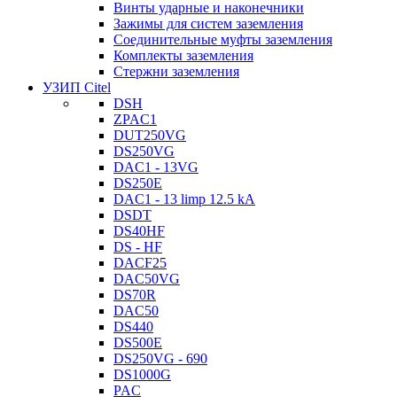
Винты ударные и наконечники
Зажимы для систем заземления
Соединительные муфты заземления
Комплекты заземления
Стержни заземления
УЗИП Citel
DSH
ZPAC1
DUT250VG
DS250VG
DAC1 - 13VG
DS250E
DAC1 - 13 limp 12.5 kA
DSDT
DS40HF
DS - HF
DACF25
DAC50VG
DS70R
DAC50
DS440
DS500E
DS250VG - 690
DS1000G
PAC