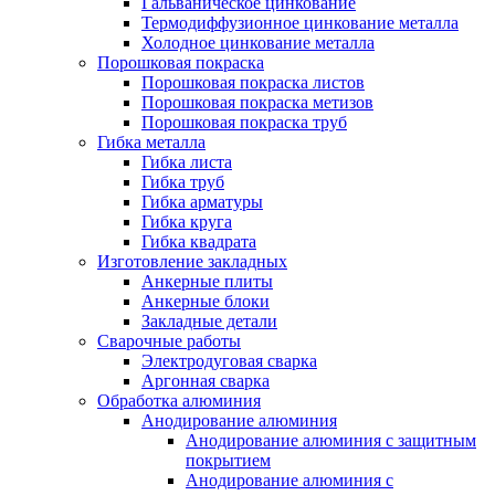
Гальваническое цинкование
Термодиффузионное цинкование металла
Холодное цинкование металла
Порошковая покраска
Порошковая покраска листов
Порошковая покраска метизов
Порошковая покраска труб
Гибка металла
Гибка листа
Гибка труб
Гибка арматуры
Гибка круга
Гибка квадрата
Изготовление закладных
Анкерные плиты
Анкерные блоки
Закладные детали
Сварочные работы
Электродуговая сварка
Аргонная сварка
Обработка алюминия
Анодирование алюминия
Анодирование алюминия с защитным
покрытием
Анодирование алюминия с