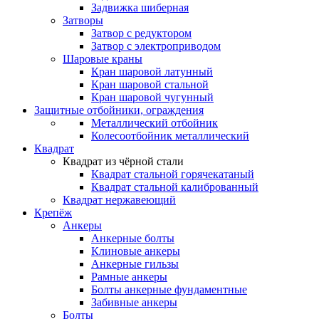
Задвижка шиберная
Затворы
Затвор с редуктором
Затвор с электроприводом
Шаровые краны
Кран шаровой латунный
Кран шаровой стальной
Кран шаровой чугунный
Защитные отбойники, ограждения
Металлический отбойник
Колесоотбойник металлический
Квадрат
Квадрат из чёрной стали
Квадрат стальной горячекатаный
Квадрат стальной калиброванный
Квадрат нержавеющий
Крепёж
Анкеры
Анкерные болты
Клиновые анкеры
Анкерные гильзы
Рамные анкеры
Болты анкерные фундаментные
Забивные анкеры
Болты