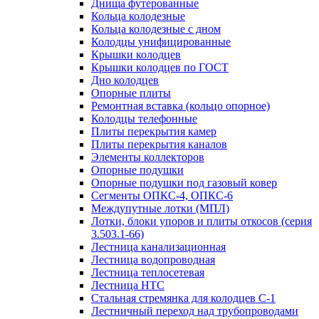
Днища футерованные
Кольца колодезные
Кольца колодезные с дном
Колодцы унифицированные
Крышки колодцев
Крышки колодцев по ГОСТ
Дно колодцев
Опорные плиты
Ремонтная вставка (кольцо опорное)
Колодцы телефонные
Плиты перекрытия камер
Плиты перекрытия каналов
Элементы коллекторов
Опорные подушки
Опорные подушки под газовый ковер
Сегменты ОПКС-4, ОПКС-6
Междупутные лотки (МПЛ)
Лотки, блоки упоров и плиты откосов (серия
3.503.1-66)
Лестница канализационная
Лестница водопроводная
Лестница теплосетевая
Лестница НТС
Стальная стремянка для колодцев С-1
Лестничный переход над трубопроводами