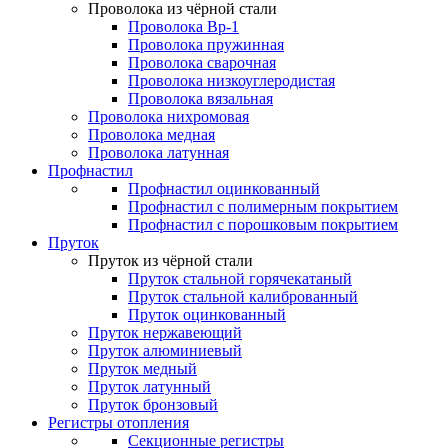
Проволока из чёрной стали
Проволока Вр-1
Проволока пружинная
Проволока сварочная
Проволока низкоуглеродистая
Проволока вязальная
Проволока нихромовая
Проволока медная
Проволока латунная
Профнастил
Профнастил оцинкованный
Профнастил с полимерным покрытием
Профнастил с порошковым покрытием
Пруток
Пруток из чёрной стали
Пруток стальной горячекатаный
Пруток стальной калиброванный
Пруток оцинкованный
Пруток нержавеющий
Пруток алюминиевый
Пруток медный
Пруток латунный
Пруток бронзовый
Регистры отопления
Секционные регистры