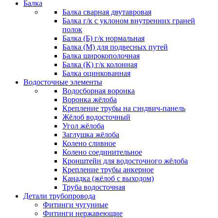
Балка
Балка сварная двутавровая
Балка г/к с уклоном внутренних граней
полок
Балка (Б) г/к нормальная
Балка (М) для подвесных путей
Балка широкополочная
Балка (К) г/к колонная
Балка оцинкованная
Водосточные элементы
Водосборная воронка
Воронка жёлоба
Крепление трубы на сэндвич-панель
Жёлоб водосточный
Угол жёлоба
Заглушка жёлоба
Колено сливное
Колено соединительное
Кронштейн для водосточного жёлоба
Крепление трубы анкерное
Канадка (жёлоб с выходом)
Труба водосточная
Детали трубопровода
Фитинги чугунные
Фитинги нержавеющие