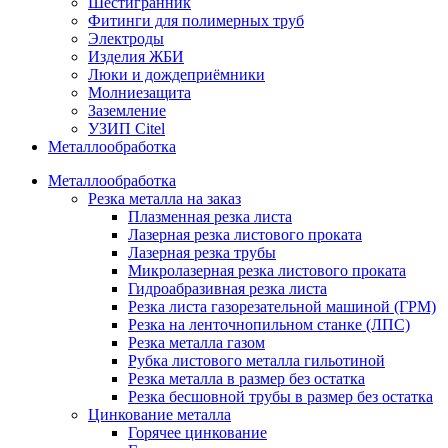
Шестигранник
Фитинги для полимерных труб
Электроды
Изделия ЖБИ
Люки и дождеприёмники
Молниезащита
Заземление
УЗИП Citel
Металлообработка
Металлообработка
Резка металла на заказ
Плазменная резка листа
Лазерная резка листового проката
Лазерная резка трубы
Микролазерная резка листового проката
Гидроабразивная резка листа
Резка листа газорезательной машиной (ГРМ)
Резка на ленточнопильном станке (ЛПС)
Резка металла газом
Рубка листового металла гильотиной
Резка металла в размер без остатка
Резка бесшовной трубы в размер без остатка
Цинкование металла
Горячее цинкование