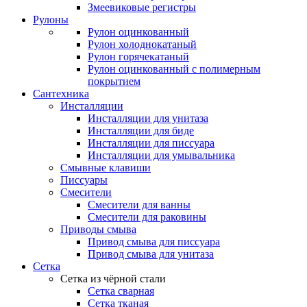
Змеевиковые регистры
Рулоны
Рулон оцинкованный
Рулон холоднокатаный
Рулон горячекатаный
Рулон оцинкованный с полимерным
покрытием
Сантехника
Инсталляции
Инсталляции для унитаза
Инсталляции для биде
Инсталляции для писсуара
Инсталляции для умывальника
Смывные клавиши
Писсуары
Смесители
Смесители для ванны
Смесители для раковины
Приводы смыва
Привод смыва для писсуара
Привод смыва для унитаза
Сетка
Сетка из чёрной стали
Сетка сварная
Сетка тканая