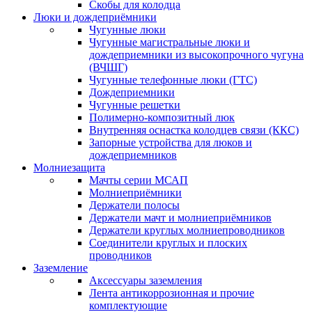
Скобы для колодца
Люки и дождеприёмники
Чугунные люки
Чугунные магистральные люки и
дождеприемники из высокопрочного чугуна
(ВЧШГ)
Чугунные телефонные люки (ГТС)
Дождеприемники
Чугунные решетки
Полимерно-композитный люк
Внутренняя оснастка колодцев связи (ККС)
Запорные устройства для люков и
дождеприемников
Молниезащита
Мачты серии МСАП
Молниеприёмники
Держатели полосы
Держатели мачт и молниеприёмников
Держатели круглых молниепроводников
Cоединители круглых и плоских
проводников
Заземление
Аксессуары заземления
Лента антикоррозионная и прочие
комплектующие