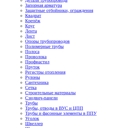
Детали трубопровода
Запорная арматура
Защитные отбойники, ограждения
Квадрат
Крепёж
Круг
Лента
Лист
Опоры трубопроводов
Полимерные трубы
Полоса
Проволока
Профнастил
Пруток
Регистры отопления
Рулоны
Сантехника
Сетка
Строительные материалы
Сэндвич-панели
Трубы
Трубы, отводы в ВУС и ЦПП
Трубы и фасонные элементы в ППУ
Уголок
Швеллер