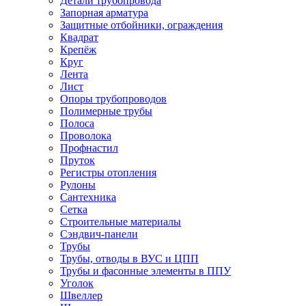
Детали трубопровода
Запорная арматура
Защитные отбойники, ограждения
Квадрат
Крепёж
Круг
Лента
Лист
Опоры трубопроводов
Полимерные трубы
Полоса
Проволока
Профнастил
Пруток
Регистры отопления
Рулоны
Сантехника
Сетка
Строительные материалы
Сэндвич-панели
Трубы
Трубы, отводы в ВУС и ЦПП
Трубы и фасонные элементы в ППУ
Уголок
Швеллер