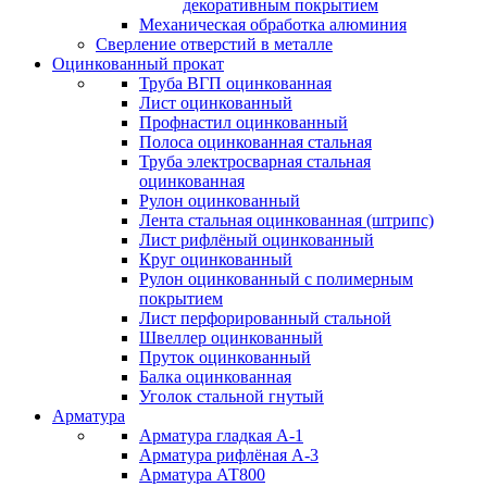
декоративным покрытием
Механическая обработка алюминия
Сверление отверстий в металле
Оцинкованный прокат
Труба ВГП оцинкованная
Лист оцинкованный
Профнастил оцинкованный
Полоса оцинкованная стальная
Труба электросварная стальная
оцинкованная
Рулон оцинкованный
Лента стальная оцинкованная (штрипс)
Лист рифлёный оцинкованный
Круг оцинкованный
Рулон оцинкованный с полимерным
покрытием
Лист перфорированный стальной
Швеллер оцинкованный
Пруток оцинкованный
Балка оцинкованная
Уголок стальной гнутый
Арматура
Арматура гладкая А-1
Арматура рифлёная А-3
Арматура АТ800