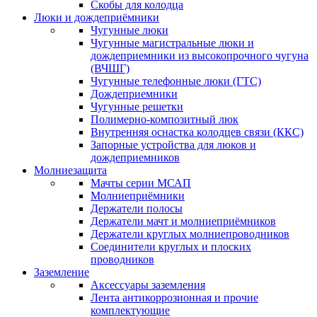
Скобы для колодца
Люки и дождеприёмники
Чугунные люки
Чугунные магистральные люки и
дождеприемники из высокопрочного чугуна
(ВЧШГ)
Чугунные телефонные люки (ГТС)
Дождеприемники
Чугунные решетки
Полимерно-композитный люк
Внутренняя оснастка колодцев связи (ККС)
Запорные устройства для люков и
дождеприемников
Молниезащита
Мачты серии МСАП
Молниеприёмники
Держатели полосы
Держатели мачт и молниеприёмников
Держатели круглых молниепроводников
Cоединители круглых и плоских
проводников
Заземление
Аксессуары заземления
Лента антикоррозионная и прочие
комплектующие