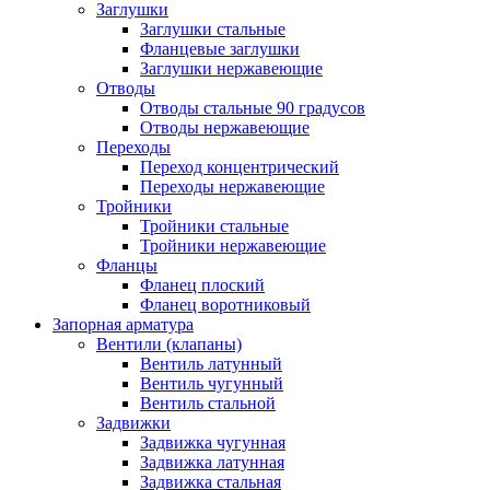
Заглушки
Заглушки стальные
Фланцевые заглушки
Заглушки нержавеющие
Отводы
Отводы стальные 90 градусов
Отводы нержавеющие
Переходы
Переход концентрический
Переходы нержавеющие
Тройники
Тройники стальные
Тройники нержавеющие
Фланцы
Фланец плоский
Фланец воротниковый
Запорная арматура
Вентили (клапаны)
Вентиль латунный
Вентиль чугунный
Вентиль стальной
Задвижки
Задвижка чугунная
Задвижка латунная
Задвижка стальная