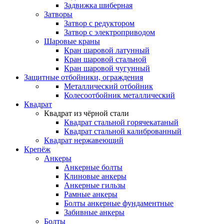
Задвижка шиберная
Затворы
Затвор с редуктором
Затвор с электроприводом
Шаровые краны
Кран шаровой латунный
Кран шаровой стальной
Кран шаровой чугунный
Защитные отбойники, ограждения
Металлический отбойник
Колесоотбойник металлический
Квадрат
Квадрат из чёрной стали
Квадрат стальной горячекатаный
Квадрат стальной калиброванный
Квадрат нержавеющий
Крепёж
Анкеры
Анкерные болты
Клиновые анкеры
Анкерные гильзы
Рамные анкеры
Болты анкерные фундаментные
Забивные анкеры
Болты