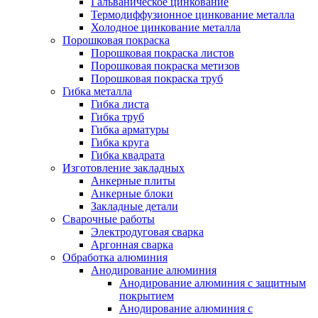
Гальваническое цинкование
Термодиффузионное цинкование металла
Холодное цинкование металла
Порошковая покраска
Порошковая покраска листов
Порошковая покраска метизов
Порошковая покраска труб
Гибка металла
Гибка листа
Гибка труб
Гибка арматуры
Гибка круга
Гибка квадрата
Изготовление закладных
Анкерные плиты
Анкерные блоки
Закладные детали
Сварочные работы
Электродуговая сварка
Аргонная сварка
Обработка алюминия
Анодирование алюминия
Анодирование алюминия с защитным
покрытием
Анодирование алюминия с