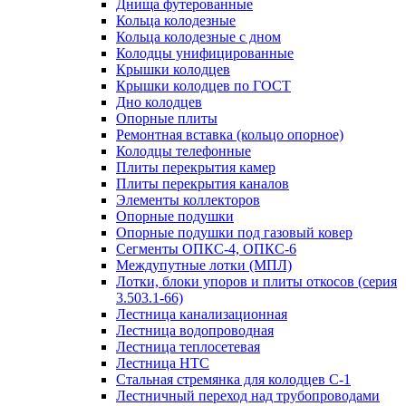
Днища футерованные
Кольца колодезные
Кольца колодезные с дном
Колодцы унифицированные
Крышки колодцев
Крышки колодцев по ГОСТ
Дно колодцев
Опорные плиты
Ремонтная вставка (кольцо опорное)
Колодцы телефонные
Плиты перекрытия камер
Плиты перекрытия каналов
Элементы коллекторов
Опорные подушки
Опорные подушки под газовый ковер
Сегменты ОПКС-4, ОПКС-6
Междупутные лотки (МПЛ)
Лотки, блоки упоров и плиты откосов (серия
3.503.1-66)
Лестница канализационная
Лестница водопроводная
Лестница теплосетевая
Лестница НТС
Стальная стремянка для колодцев С-1
Лестничный переход над трубопроводами