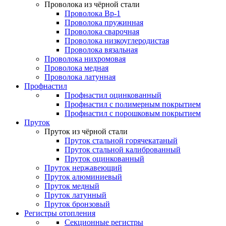
Проволока из чёрной стали
Проволока Вр-1
Проволока пружинная
Проволока сварочная
Проволока низкоуглеродистая
Проволока вязальная
Проволока нихромовая
Проволока медная
Проволока латунная
Профнастил
Профнастил оцинкованный
Профнастил с полимерным покрытием
Профнастил с порошковым покрытием
Пруток
Пруток из чёрной стали
Пруток стальной горячекатаный
Пруток стальной калиброванный
Пруток оцинкованный
Пруток нержавеющий
Пруток алюминиевый
Пруток медный
Пруток латунный
Пруток бронзовый
Регистры отопления
Секционные регистры