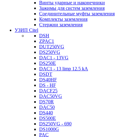
Винты ударные и наконечники
Зажимы для систем заземления
Соединительные муфты заземления
Комплекты заземления
Стержни заземления
УЗИП Citel
DSH
ZPAC1
DUT250VG
DS250VG
DAC1 - 13VG
DS250E
DAC1 - 13 limp 12.5 kA
DSDT
DS40HF
DS - HF
DACF25
DAC50VG
DS70R
DAC50
DS440
DS500E
DS250VG - 690
DS1000G
PAC