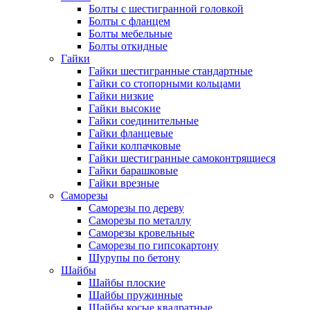
Болты с шестигранной головкой
Болты с фланцем
Болты мебельные
Болты откидные
Гайки
Гайки шестигранные стандартные
Гайки со стопорными кольцами
Гайки низкие
Гайки высокие
Гайки соединительные
Гайки фланцевые
Гайки колпачковые
Гайки шестигранные самоконтрящиеся
Гайки барашковые
Гайки врезные
Саморезы
Саморезы по дереву
Саморезы по металлу
Саморезы кровельные
Саморезы по гипсокартону
Шурупы по бетону
Шайбы
Шайбы плоские
Шайбы пружинные
Шайбы косые квадратные