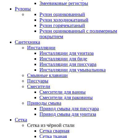
Змеевиковые регистры
Рулоны
Рулон оцинкованный
Рулон холоднокатаный
Рулон горячекатаный
Рулон оцинкованный с полимерным
покрытием
Сантехника
Инсталляции
Инсталляции для унитаза
Инсталляции для биде
Инсталляции для писсуара
Инсталляции для умывальника
Смывные клавиши
Писсуары
Смесители
Смесители для ванны
Смесители для раковины
Приводы смыва
Привод смыва для писсуара
Привод смыва для унитаза
Сетка
Сетка из чёрной стали
Сетка сварная
Сетка тканая