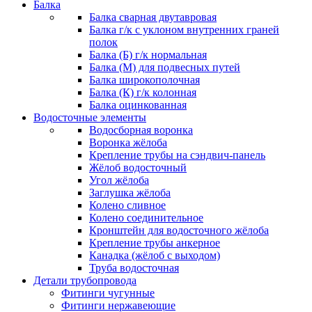
Балка
Балка сварная двутавровая
Балка г/к с уклоном внутренних граней
полок
Балка (Б) г/к нормальная
Балка (М) для подвесных путей
Балка широкополочная
Балка (К) г/к колонная
Балка оцинкованная
Водосточные элементы
Водосборная воронка
Воронка жёлоба
Крепление трубы на сэндвич-панель
Жёлоб водосточный
Угол жёлоба
Заглушка жёлоба
Колено сливное
Колено соединительное
Кронштейн для водосточного жёлоба
Крепление трубы анкерное
Канадка (жёлоб с выходом)
Труба водосточная
Детали трубопровода
Фитинги чугунные
Фитинги нержавеющие