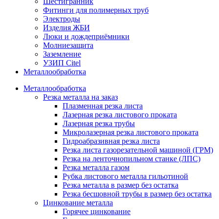
Шестигранник
Фитинги для полимерных труб
Электроды
Изделия ЖБИ
Люки и дождеприёмники
Молниезащита
Заземление
УЗИП Citel
Металлообработка
Металлообработка
Резка металла на заказ
Плазменная резка листа
Лазерная резка листового проката
Лазерная резка трубы
Микролазерная резка листового проката
Гидроабразивная резка листа
Резка листа газорезательной машиной (ГРМ)
Резка на ленточнопильном станке (ЛПС)
Резка металла газом
Рубка листового металла гильотиной
Резка металла в размер без остатка
Резка бесшовной трубы в размер без остатка
Цинкование металла
Горячее цинкование