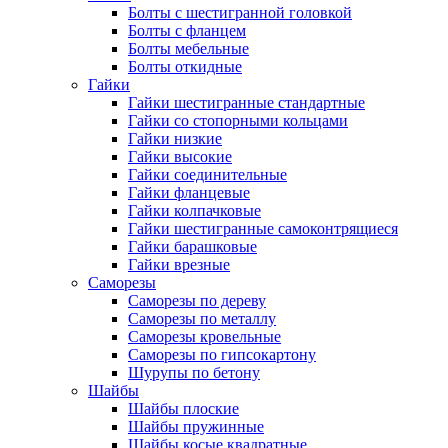
Болты с шестигранной головкой
Болты с фланцем
Болты мебельные
Болты откидные
Гайки
Гайки шестигранные стандартные
Гайки со стопорными кольцами
Гайки низкие
Гайки высокие
Гайки соединительные
Гайки фланцевые
Гайки колпачковые
Гайки шестигранные самоконтрящиеся
Гайки барашковые
Гайки врезные
Саморезы
Саморезы по дереву
Саморезы по металлу
Саморезы кровельные
Саморезы по гипсокартону
Шурупы по бетону
Шайбы
Шайбы плоские
Шайбы пружинные
Шайбы косые квадратные