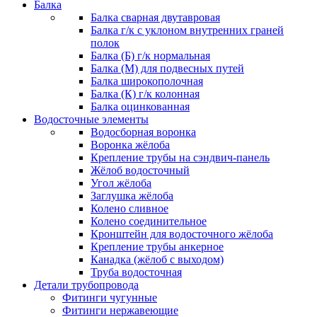
Балка
Балка сварная двутавровая
Балка г/к с уклоном внутренних граней
полок
Балка (Б) г/к нормальная
Балка (М) для подвесных путей
Балка широкополочная
Балка (К) г/к колонная
Балка оцинкованная
Водосточные элементы
Водосборная воронка
Воронка жёлоба
Крепление трубы на сэндвич-панель
Жёлоб водосточный
Угол жёлоба
Заглушка жёлоба
Колено сливное
Колено соединительное
Кронштейн для водосточного жёлоба
Крепление трубы анкерное
Канадка (жёлоб с выходом)
Труба водосточная
Детали трубопровода
Фитинги чугунные
Фитинги нержавеющие