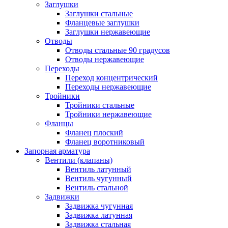
Заглушки
Заглушки стальные
Фланцевые заглушки
Заглушки нержавеющие
Отводы
Отводы стальные 90 градусов
Отводы нержавеющие
Переходы
Переход концентрический
Переходы нержавеющие
Тройники
Тройники стальные
Тройники нержавеющие
Фланцы
Фланец плоский
Фланец воротниковый
Запорная арматура
Вентили (клапаны)
Вентиль латунный
Вентиль чугунный
Вентиль стальной
Задвижки
Задвижка чугунная
Задвижка латунная
Задвижка стальная