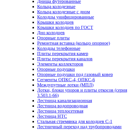
Днища футерованные
Кольца колодезные
Кольца колодезные с дном
Колодцы унифицированные
Крышки колодцев
Крышки колодцев по ГОСТ
Дно колодцев
Опорные плиты
Ремонтная вставка (кольцо опорное)
Колодцы телефонные
Плиты перекрытия камер
Плиты перекрытия каналов
Элементы коллекторов
Опорные подушки
Опорные подушки под газовый ковер
Сегменты ОПКС-4, ОПКС-6
Междупутные лотки (МПЛ)
Лотки, блоки упоров и плиты откосов (серия
3.503.1-66)
Лестница канализационная
Лестница водопроводная
Лестница теплосетевая
Лестница НТС
Стальная стремянка для колодцев С-1
Лестничный переход над трубопроводами