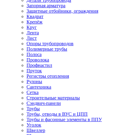
Детали трубопровода
Запорная арматура
Защитные отбойники, ограждения
Квадрат
Крепёж
Круг
Лента
Лист
Опоры трубопроводов
Полимерные трубы
Полоса
Проволока
Профнастил
Пруток
Регистры отопления
Рулоны
Сантехника
Сетка
Строительные материалы
Сэндвич-панели
Трубы
Трубы, отводы в ВУС и ЦПП
Трубы и фасонные элементы в ППУ
Уголок
Швеллер