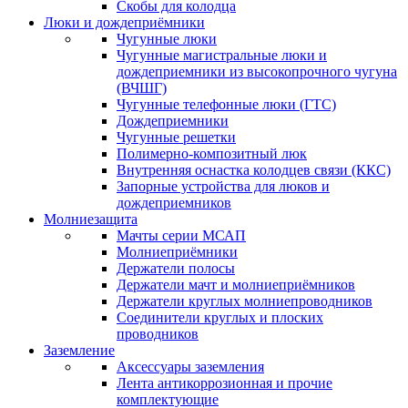
Скобы для колодца
Люки и дождеприёмники
Чугунные люки
Чугунные магистральные люки и
дождеприемники из высокопрочного чугуна
(ВЧШГ)
Чугунные телефонные люки (ГТС)
Дождеприемники
Чугунные решетки
Полимерно-композитный люк
Внутренняя оснастка колодцев связи (ККС)
Запорные устройства для люков и
дождеприемников
Молниезащита
Мачты серии МСАП
Молниеприёмники
Держатели полосы
Держатели мачт и молниеприёмников
Держатели круглых молниепроводников
Cоединители круглых и плоских
проводников
Заземление
Аксессуары заземления
Лента антикоррозионная и прочие
комплектующие