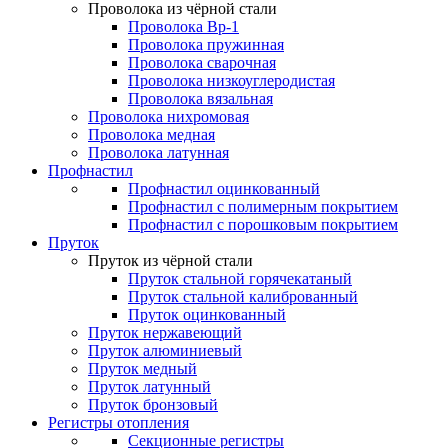
Проволока из чёрной стали
Проволока Вр-1
Проволока пружинная
Проволока сварочная
Проволока низкоуглеродистая
Проволока вязальная
Проволока нихромовая
Проволока медная
Проволока латунная
Профнастил
Профнастил оцинкованный
Профнастил с полимерным покрытием
Профнастил с порошковым покрытием
Пруток
Пруток из чёрной стали
Пруток стальной горячекатаный
Пруток стальной калиброванный
Пруток оцинкованный
Пруток нержавеющий
Пруток алюминиевый
Пруток медный
Пруток латунный
Пруток бронзовый
Регистры отопления
Секционные регистры