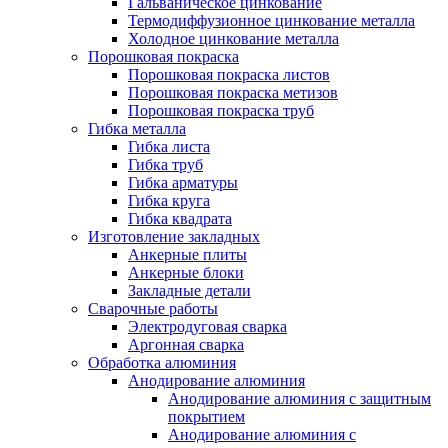
Гальваническое цинкование
Термодиффузионное цинкование металла
Холодное цинкование металла
Порошковая покраска
Порошковая покраска листов
Порошковая покраска метизов
Порошковая покраска труб
Гибка металла
Гибка листа
Гибка труб
Гибка арматуры
Гибка круга
Гибка квадрата
Изготовление закладных
Анкерные плиты
Анкерные блоки
Закладные детали
Сварочные работы
Электродуговая сварка
Аргонная сварка
Обработка алюминия
Анодирование алюминия
Анодирование алюминия с защитным
покрытием
Анодирование алюминия с