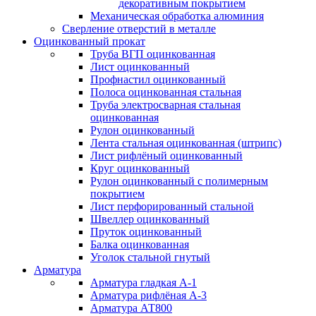
декоративным покрытием
Механическая обработка алюминия
Сверление отверстий в металле
Оцинкованный прокат
Труба ВГП оцинкованная
Лист оцинкованный
Профнастил оцинкованный
Полоса оцинкованная стальная
Труба электросварная стальная
оцинкованная
Рулон оцинкованный
Лента стальная оцинкованная (штрипс)
Лист рифлёный оцинкованный
Круг оцинкованный
Рулон оцинкованный с полимерным
покрытием
Лист перфорированный стальной
Швеллер оцинкованный
Пруток оцинкованный
Балка оцинкованная
Уголок стальной гнутый
Арматура
Арматура гладкая А-1
Арматура рифлёная А-3
Арматура АТ800