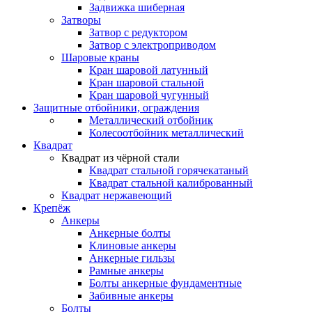
Задвижка шиберная
Затворы
Затвор с редуктором
Затвор с электроприводом
Шаровые краны
Кран шаровой латунный
Кран шаровой стальной
Кран шаровой чугунный
Защитные отбойники, ограждения
Металлический отбойник
Колесоотбойник металлический
Квадрат
Квадрат из чёрной стали
Квадрат стальной горячекатаный
Квадрат стальной калиброванный
Квадрат нержавеющий
Крепёж
Анкеры
Анкерные болты
Клиновые анкеры
Анкерные гильзы
Рамные анкеры
Болты анкерные фундаментные
Забивные анкеры
Болты