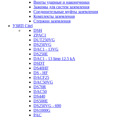
Винты ударные и наконечники
Зажимы для систем заземления
Соединительные муфты заземления
Комплекты заземления
Стержни заземления
УЗИП Citel
DSH
ZPAC1
DUT250VG
DS250VG
DAC1 - 13VG
DS250E
DAC1 - 13 limp 12.5 kA
DSDT
DS40HF
DS - HF
DACF25
DAC50VG
DS70R
DAC50
DS440
DS500E
DS250VG - 690
DS1000G
PAC