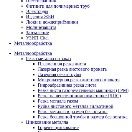
Шестигранник
Фитинги для полимерных труб
Электроды
Изделия ЖБИ
Люки и дождеприёмники
Молниезащита
Заземление
УЗИП Citel
Металлообработка
Металлообработка
Резка металла на заказ
Плазменная резка листа
Лазерная резка листового проката
Лазерная резка трубы
Микролазерная резка листового проката
Гидроабразивная резка листа
Резка листа газорезательной машиной (ГРМ)
Резка на ленточнопильном станке (ЛПС)
Резка металла газом
Рубка листового металла гильотиной
Резка металла в размер без остатка
Резка бесшовной трубы в размер без остатка
Цинкование металла
Горячее цинкование