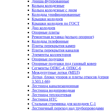
Днища футерованные
Кольца колодезные
Кольца колодезные с дном
Колодцы унифицированные
Крышки колодцев
Крышки колодцев по ГОСТ
Дно колодцев
Опорные плиты
Ремонтная вставка (кольцо опорное)
Колодцы телефонные
Плиты перекрытия камер
Плиты перекрытия каналов
Элементы коллекторов
Опорные подушки
Опорные подушки под газовый ковер
Сегменты ОПКС-4, ОПКС-6
Междупутные лотки (МПЛ)
Лотки, блоки упоров и плиты откосов (серия
3.503.1-66)
Лестница канализационная
Лестница водопроводная
Лестница теплосетевая
Лестница НТС
Стальная стремянка для колодцев С-1
Лестничный переход над трубопроводами