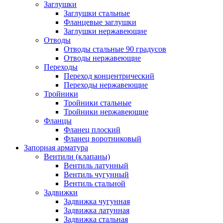
Заглушки
Заглушки стальные
Фланцевые заглушки
Заглушки нержавеющие
Отводы
Отводы стальные 90 градусов
Отводы нержавеющие
Переходы
Переход концентрический
Переходы нержавеющие
Тройники
Тройники стальные
Тройники нержавеющие
Фланцы
Фланец плоский
Фланец воротниковый
Запорная арматура
Вентили (клапаны)
Вентиль латунный
Вентиль чугунный
Вентиль стальной
Задвижки
Задвижка чугунная
Задвижка латунная
Задвижка стальная