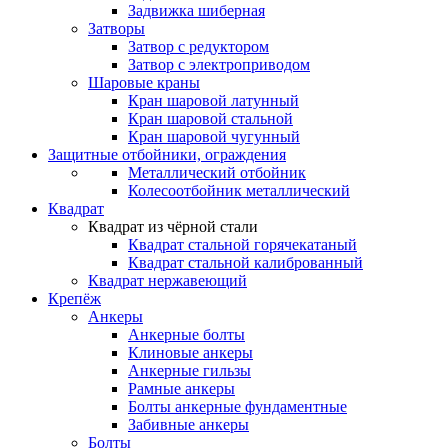
Задвижка шиберная
Затворы
Затвор с редуктором
Затвор с электроприводом
Шаровые краны
Кран шаровой латунный
Кран шаровой стальной
Кран шаровой чугунный
Защитные отбойники, ограждения
Металлический отбойник
Колесоотбойник металлический
Квадрат
Квадрат из чёрной стали
Квадрат стальной горячекатаный
Квадрат стальной калиброванный
Квадрат нержавеющий
Крепёж
Анкеры
Анкерные болты
Клиновые анкеры
Анкерные гильзы
Рамные анкеры
Болты анкерные фундаментные
Забивные анкеры
Болты