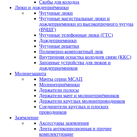
Скобы для колодца
Люки и дождеприёмники
Чугунные люки
Чугунные магистральные люки и
дождеприемники из высокопрочного чугуна
(ВЧШГ)
Чугунные телефонные люки (ГТС)
Дождеприемники
Чугунные решетки
Полимерно-композитный люк
Внутренняя оснастка колодцев связи (ККС)
Запорные устройства для люков и
дождеприемников
Молниезащита
Мачты серии МСАП
Молниеприёмники
Держатели полосы
Держатели мачт и молниеприёмников
Держатели круглых молниепроводников
Cоединители круглых и плоских
проводников
Заземление
Аксессуары заземления
Лента антикоррозионная и прочие
комплектующие