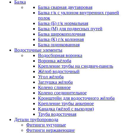
Балка
Балка сварная двутавровая
Балка г/к с уклоном внутренних граней
полок
Балка (Б) г/к нормальная
Балка (М) для подвесных путей
Балка широкополочная
Балка (К) г/к колонная
Балка оцинкованная
Водосточные элементы
Водосборная воронка
Воронка жёлоба
Крепление трубы на сэндвич-панель
Жёлоб водосточный
Угол жёлоба
Заглушка жёлоба
Колено сливное
Колено соединительное
Кронштейн для водосточного жёлоба
Крепление трубы анкерное
Канадка (жёлоб с выходом)
Труба водосточная
Детали трубопровода
Фитинги чугунные
Фитинги нержавеющие