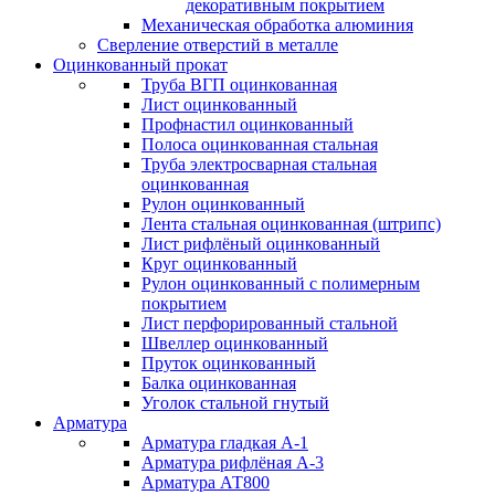
декоративным покрытием
Механическая обработка алюминия
Сверление отверстий в металле
Оцинкованный прокат
Труба ВГП оцинкованная
Лист оцинкованный
Профнастил оцинкованный
Полоса оцинкованная стальная
Труба электросварная стальная
оцинкованная
Рулон оцинкованный
Лента стальная оцинкованная (штрипс)
Лист рифлёный оцинкованный
Круг оцинкованный
Рулон оцинкованный с полимерным
покрытием
Лист перфорированный стальной
Швеллер оцинкованный
Пруток оцинкованный
Балка оцинкованная
Уголок стальной гнутый
Арматура
Арматура гладкая А-1
Арматура рифлёная А-3
Арматура АТ800