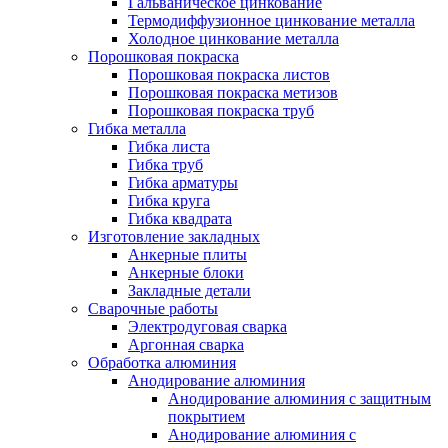
Гальваническое цинкование
Термодиффузионное цинкование металла
Холодное цинкование металла
Порошковая покраска
Порошковая покраска листов
Порошковая покраска метизов
Порошковая покраска труб
Гибка металла
Гибка листа
Гибка труб
Гибка арматуры
Гибка круга
Гибка квадрата
Изготовление закладных
Анкерные плиты
Анкерные блоки
Закладные детали
Сварочные работы
Электродуговая сварка
Аргонная сварка
Обработка алюминия
Анодирование алюминия
Анодирование алюминия с защитным
покрытием
Анодирование алюминия с