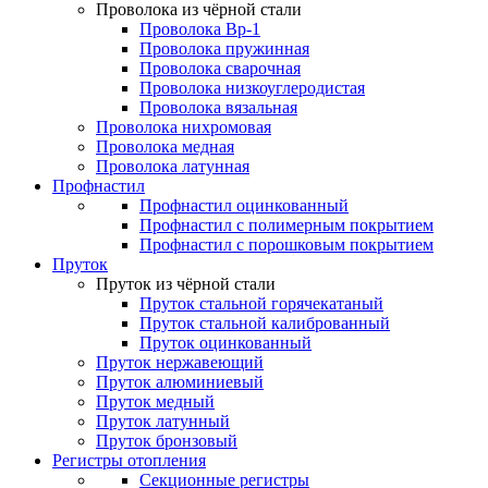
Проволока из чёрной стали
Проволока Вр-1
Проволока пружинная
Проволока сварочная
Проволока низкоуглеродистая
Проволока вязальная
Проволока нихромовая
Проволока медная
Проволока латунная
Профнастил
Профнастил оцинкованный
Профнастил с полимерным покрытием
Профнастил с порошковым покрытием
Пруток
Пруток из чёрной стали
Пруток стальной горячекатаный
Пруток стальной калиброванный
Пруток оцинкованный
Пруток нержавеющий
Пруток алюминиевый
Пруток медный
Пруток латунный
Пруток бронзовый
Регистры отопления
Секционные регистры