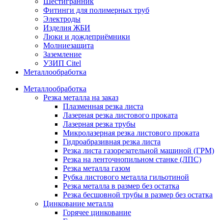
Шестигранник
Фитинги для полимерных труб
Электроды
Изделия ЖБИ
Люки и дождеприёмники
Молниезащита
Заземление
УЗИП Citel
Металлообработка
Металлообработка
Резка металла на заказ
Плазменная резка листа
Лазерная резка листового проката
Лазерная резка трубы
Микролазерная резка листового проката
Гидроабразивная резка листа
Резка листа газорезательной машиной (ГРМ)
Резка на ленточнопильном станке (ЛПС)
Резка металла газом
Рубка листового металла гильотиной
Резка металла в размер без остатка
Резка бесшовной трубы в размер без остатка
Цинкование металла
Горячее цинкование