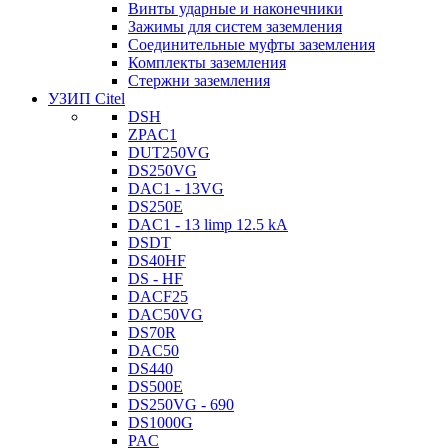
Винты ударные и наконечники
Зажимы для систем заземления
Соединительные муфты заземления
Комплекты заземления
Стержни заземления
УЗИП Citel
DSH
ZPAC1
DUT250VG
DS250VG
DAC1 - 13VG
DS250E
DAC1 - 13 limp 12.5 kA
DSDT
DS40HF
DS - HF
DACF25
DAC50VG
DS70R
DAC50
DS440
DS500E
DS250VG - 690
DS1000G
PAC