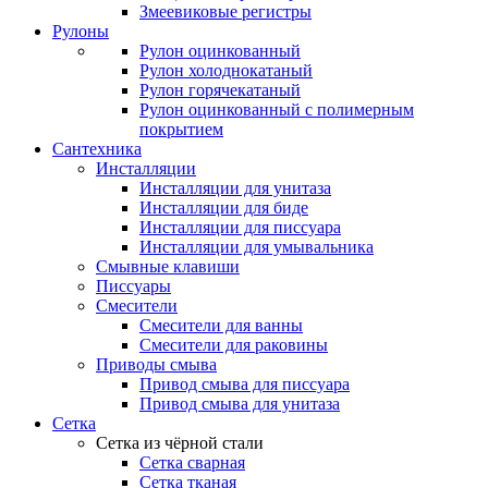
Змеевиковые регистры
Рулоны
Рулон оцинкованный
Рулон холоднокатаный
Рулон горячекатаный
Рулон оцинкованный с полимерным
покрытием
Сантехника
Инсталляции
Инсталляции для унитаза
Инсталляции для биде
Инсталляции для писсуара
Инсталляции для умывальника
Смывные клавиши
Писсуары
Смесители
Смесители для ванны
Смесители для раковины
Приводы смыва
Привод смыва для писсуара
Привод смыва для унитаза
Сетка
Сетка из чёрной стали
Сетка сварная
Сетка тканая