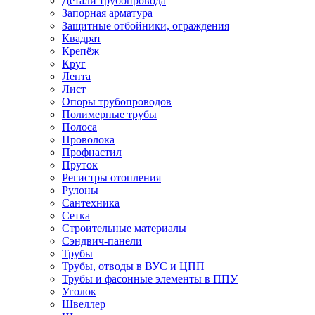
Детали трубопровода
Запорная арматура
Защитные отбойники, ограждения
Квадрат
Крепёж
Круг
Лента
Лист
Опоры трубопроводов
Полимерные трубы
Полоса
Проволока
Профнастил
Пруток
Регистры отопления
Рулоны
Сантехника
Сетка
Строительные материалы
Сэндвич-панели
Трубы
Трубы, отводы в ВУС и ЦПП
Трубы и фасонные элементы в ППУ
Уголок
Швеллер