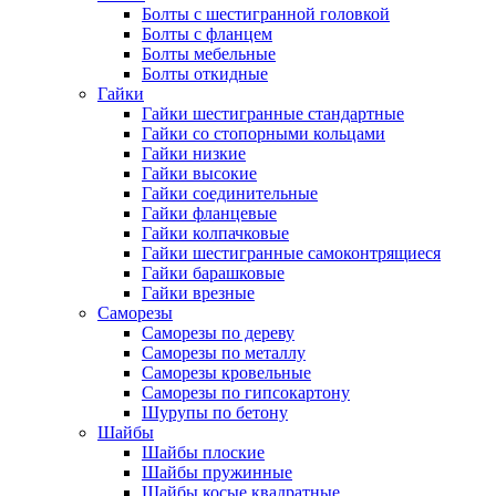
Болты с шестигранной головкой
Болты с фланцем
Болты мебельные
Болты откидные
Гайки
Гайки шестигранные стандартные
Гайки со стопорными кольцами
Гайки низкие
Гайки высокие
Гайки соединительные
Гайки фланцевые
Гайки колпачковые
Гайки шестигранные самоконтрящиеся
Гайки барашковые
Гайки врезные
Саморезы
Саморезы по дереву
Саморезы по металлу
Саморезы кровельные
Саморезы по гипсокартону
Шурупы по бетону
Шайбы
Шайбы плоские
Шайбы пружинные
Шайбы косые квадратные