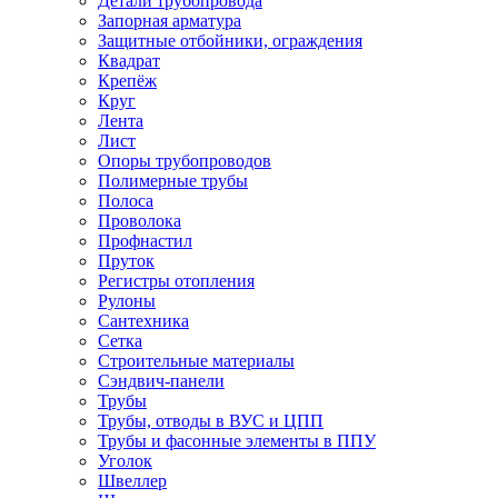
Детали трубопровода
Запорная арматура
Защитные отбойники, ограждения
Квадрат
Крепёж
Круг
Лента
Лист
Опоры трубопроводов
Полимерные трубы
Полоса
Проволока
Профнастил
Пруток
Регистры отопления
Рулоны
Сантехника
Сетка
Строительные материалы
Сэндвич-панели
Трубы
Трубы, отводы в ВУС и ЦПП
Трубы и фасонные элементы в ППУ
Уголок
Швеллер