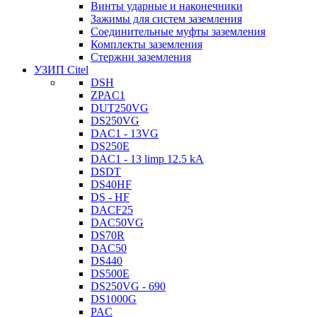
Винты ударные и наконечники
Зажимы для систем заземления
Соединительные муфты заземления
Комплекты заземления
Стержни заземления
УЗИП Citel
DSH
ZPAC1
DUT250VG
DS250VG
DAC1 - 13VG
DS250E
DAC1 - 13 limp 12.5 kA
DSDT
DS40HF
DS - HF
DACF25
DAC50VG
DS70R
DAC50
DS440
DS500E
DS250VG - 690
DS1000G
PAC