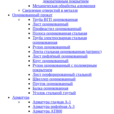
декоративным покрытием
Механическая обработка алюминия
Сверление отверстий в металле
Оцинкованный прокат
Труба ВГП оцинкованная
Лист оцинкованный
Профнастил оцинкованный
Полоса оцинкованная стальная
Труба электросварная стальная
оцинкованная
Рулон оцинкованный
Лента стальная оцинкованная (штрипс)
Лист рифлёный оцинкованный
Круг оцинкованный
Рулон оцинкованный с полимерным
покрытием
Лист перфорированный стальной
Швеллер оцинкованный
Пруток оцинкованный
Балка оцинкованная
Уголок стальной гнутый
Арматура
Арматура гладкая А-1
Арматура рифлёная А-3
Арматура АТ800