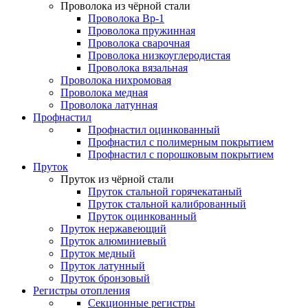
Проволока из чёрной стали
Проволока Вр-1
Проволока пружинная
Проволока сварочная
Проволока низкоуглеродистая
Проволока вязальная
Проволока нихромовая
Проволока медная
Проволока латунная
Профнастил
Профнастил оцинкованный
Профнастил с полимерным покрытием
Профнастил с порошковым покрытием
Пруток
Пруток из чёрной стали
Пруток стальной горячекатаный
Пруток стальной калиброванный
Пруток оцинкованный
Пруток нержавеющий
Пруток алюминиевый
Пруток медный
Пруток латунный
Пруток бронзовый
Регистры отопления
Секционные регистры