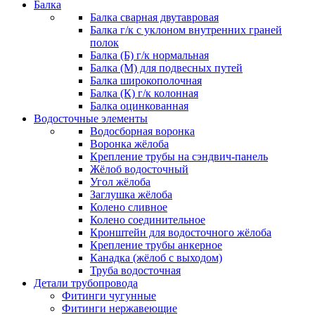
Балка
Балка сварная двутавровая
Балка г/к с уклоном внутренних граней
полок
Балка (Б) г/к нормальная
Балка (М) для подвесных путей
Балка широкополочная
Балка (К) г/к колонная
Балка оцинкованная
Водосточные элементы
Водосборная воронка
Воронка жёлоба
Крепление трубы на сэндвич-панель
Жёлоб водосточный
Угол жёлоба
Заглушка жёлоба
Колено сливное
Колено соединительное
Кронштейн для водосточного жёлоба
Крепление трубы анкерное
Канадка (жёлоб с выходом)
Труба водосточная
Детали трубопровода
Фитинги чугунные
Фитинги нержавеющие