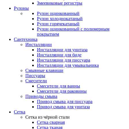
Змеевиковые регистры
Рулоны
Рулон оцинкованный
Рулон холоднокатаный
Рулон горячекатаный
Рулон оцинкованный с полимерным
покрытием
Сантехника
Инсталляции
Инсталляции для унитаза
Инсталляции для биде
Инсталляции для писсуара
Инсталляции для умывальника
Смывные клавиши
Писсуары
Смесители
Смесители для ванны
Смесители для раковины
Приводы смыва
Привод смыва для писсуара
Привод смыва для унитаза
Сетка
Сетка из чёрной стали
Сетка сварная
Сетка тканая