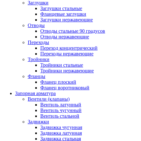
Заглушки
Заглушки стальные
Фланцевые заглушки
Заглушки нержавеющие
Отводы
Отводы стальные 90 градусов
Отводы нержавеющие
Переходы
Переход концентрический
Переходы нержавеющие
Тройники
Тройники стальные
Тройники нержавеющие
Фланцы
Фланец плоский
Фланец воротниковый
Запорная арматура
Вентили (клапаны)
Вентиль латунный
Вентиль чугунный
Вентиль стальной
Задвижки
Задвижка чугунная
Задвижка латунная
Задвижка стальная