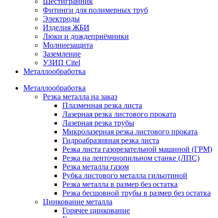
Шестигранник
Фитинги для полимерных труб
Электроды
Изделия ЖБИ
Люки и дождеприёмники
Молниезащита
Заземление
УЗИП Citel
Металлообработка
Металлообработка
Резка металла на заказ
Плазменная резка листа
Лазерная резка листового проката
Лазерная резка трубы
Микролазерная резка листового проката
Гидроабразивная резка листа
Резка листа газорезательной машиной (ГРМ)
Резка на ленточнопильном станке (ЛПС)
Резка металла газом
Рубка листового металла гильотиной
Резка металла в размер без остатка
Резка бесшовной трубы в размер без остатка
Цинкование металла
Горячее цинкование