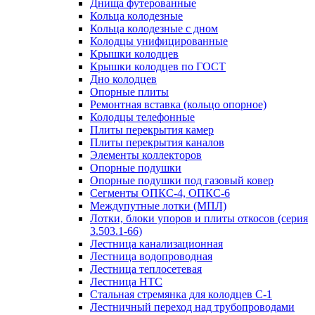
Днища футерованные
Кольца колодезные
Кольца колодезные с дном
Колодцы унифицированные
Крышки колодцев
Крышки колодцев по ГОСТ
Дно колодцев
Опорные плиты
Ремонтная вставка (кольцо опорное)
Колодцы телефонные
Плиты перекрытия камер
Плиты перекрытия каналов
Элементы коллекторов
Опорные подушки
Опорные подушки под газовый ковер
Сегменты ОПКС-4, ОПКС-6
Междупутные лотки (МПЛ)
Лотки, блоки упоров и плиты откосов (серия
3.503.1-66)
Лестница канализационная
Лестница водопроводная
Лестница теплосетевая
Лестница НТС
Стальная стремянка для колодцев С-1
Лестничный переход над трубопроводами