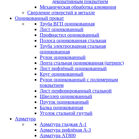
декоративным покрытием
Механическая обработка алюминия
Сверление отверстий в металле
Оцинкованный прокат
Труба ВГП оцинкованная
Лист оцинкованный
Профнастил оцинкованный
Полоса оцинкованная стальная
Труба электросварная стальная
оцинкованная
Рулон оцинкованный
Лента стальная оцинкованная (штрипс)
Лист рифлёный оцинкованный
Круг оцинкованный
Рулон оцинкованный с полимерным
покрытием
Лист перфорированный стальной
Швеллер оцинкованный
Пруток оцинкованный
Балка оцинкованная
Уголок стальной гнутый
Арматура
Арматура гладкая А-1
Арматура рифлёная А-3
Арматура АТ800