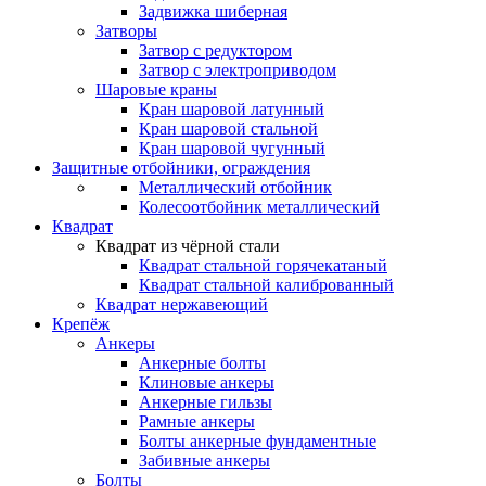
Задвижка шиберная
Затворы
Затвор с редуктором
Затвор с электроприводом
Шаровые краны
Кран шаровой латунный
Кран шаровой стальной
Кран шаровой чугунный
Защитные отбойники, ограждения
Металлический отбойник
Колесоотбойник металлический
Квадрат
Квадрат из чёрной стали
Квадрат стальной горячекатаный
Квадрат стальной калиброванный
Квадрат нержавеющий
Крепёж
Анкеры
Анкерные болты
Клиновые анкеры
Анкерные гильзы
Рамные анкеры
Болты анкерные фундаментные
Забивные анкеры
Болты