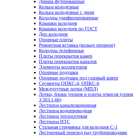
Днища футерованные
Кольца колодезные
Кольца колодезные с дном
Колодцы унифицированные
Крышки колодцев
Крышки колодцев по ГОСТ
Дно колодцев
Опорные плиты
Ремонтная вставка (кольцо опорное)
Колодцы телефонные
Плиты перекрытия камер
Плиты перекрытия каналов
Элементы коллекторов
Опорные подушки
Опорные подушки под газовый ковер
Сегменты ОПКС-4, ОПКС-6
Междупутные лотки (МПЛ)
Лотки, блоки упоров и плиты откосов (серия
3.503.1-66)
Лестница канализационная
Лестница водопроводная
Лестница теплосетевая
Лестница НТС
Стальная стремянка для колодцев С-1
Лестничный переход над трубопроводами