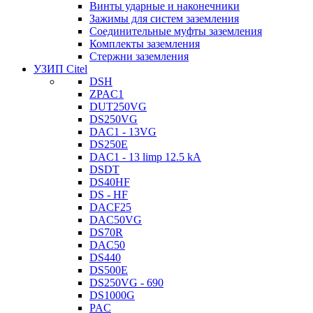
Винты ударные и наконечники
Зажимы для систем заземления
Соединительные муфты заземления
Комплекты заземления
Стержни заземления
УЗИП Citel
DSH
ZPAC1
DUT250VG
DS250VG
DAC1 - 13VG
DS250E
DAC1 - 13 limp 12.5 kA
DSDT
DS40HF
DS - HF
DACF25
DAC50VG
DS70R
DAC50
DS440
DS500E
DS250VG - 690
DS1000G
PAC