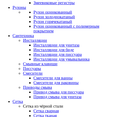
Змеевиковые регистры
Рулоны
Рулон оцинкованный
Рулон холоднокатаный
Рулон горячекатаный
Рулон оцинкованный с полимерным
покрытием
Сантехника
Инсталляции
Инсталляции для унитаза
Инсталляции для биде
Инсталляции для писсуара
Инсталляции для умывальника
Смывные клавиши
Писсуары
Смесители
Смесители для ванны
Смесители для раковины
Приводы смыва
Привод смыва для писсуара
Привод смыва для унитаза
Сетка
Сетка из чёрной стали
Сетка сварная
Сетка тканая