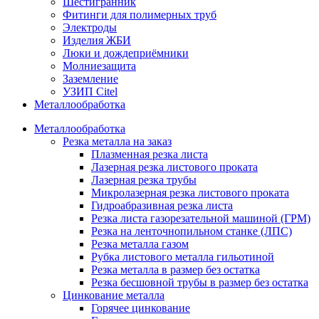
Шестигранник
Фитинги для полимерных труб
Электроды
Изделия ЖБИ
Люки и дождеприёмники
Молниезащита
Заземление
УЗИП Citel
Металлообработка
Металлообработка
Резка металла на заказ
Плазменная резка листа
Лазерная резка листового проката
Лазерная резка трубы
Микролазерная резка листового проката
Гидроабразивная резка листа
Резка листа газорезательной машиной (ГРМ)
Резка на ленточнопильном станке (ЛПС)
Резка металла газом
Рубка листового металла гильотиной
Резка металла в размер без остатка
Резка бесшовной трубы в размер без остатка
Цинкование металла
Горячее цинкование