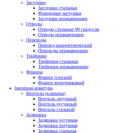
Заглушки
Заглушки стальные
Фланцевые заглушки
Заглушки нержавеющие
Отводы
Отводы стальные 90 градусов
Отводы нержавеющие
Переходы
Переход концентрический
Переходы нержавеющие
Тройники
Тройники стальные
Тройники нержавеющие
Фланцы
Фланец плоский
Фланец воротниковый
Запорная арматура
Вентили (клапаны)
Вентиль латунный
Вентиль чугунный
Вентиль стальной
Задвижки
Задвижка чугунная
Задвижка латунная
Задвижка стальная