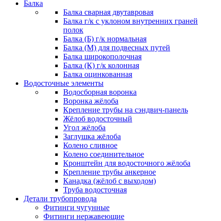
Балка
Балка сварная двутавровая
Балка г/к с уклоном внутренних граней
полок
Балка (Б) г/к нормальная
Балка (М) для подвесных путей
Балка широкополочная
Балка (К) г/к колонная
Балка оцинкованная
Водосточные элементы
Водосборная воронка
Воронка жёлоба
Крепление трубы на сэндвич-панель
Жёлоб водосточный
Угол жёлоба
Заглушка жёлоба
Колено сливное
Колено соединительное
Кронштейн для водосточного жёлоба
Крепление трубы анкерное
Канадка (жёлоб с выходом)
Труба водосточная
Детали трубопровода
Фитинги чугунные
Фитинги нержавеющие