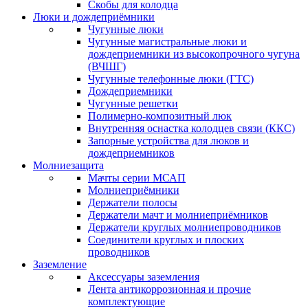
Скобы для колодца
Люки и дождеприёмники
Чугунные люки
Чугунные магистральные люки и
дождеприемники из высокопрочного чугуна
(ВЧШГ)
Чугунные телефонные люки (ГТС)
Дождеприемники
Чугунные решетки
Полимерно-композитный люк
Внутренняя оснастка колодцев связи (ККС)
Запорные устройства для люков и
дождеприемников
Молниезащита
Мачты серии МСАП
Молниеприёмники
Держатели полосы
Держатели мачт и молниеприёмников
Держатели круглых молниепроводников
Cоединители круглых и плоских
проводников
Заземление
Аксессуары заземления
Лента антикоррозионная и прочие
комплектующие