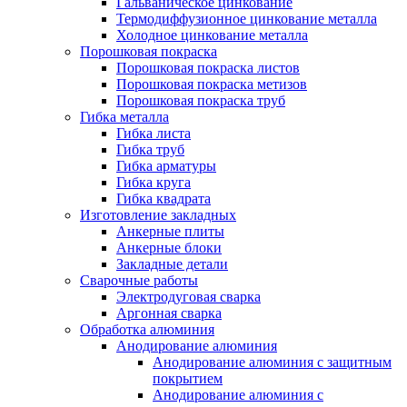
Гальваническое цинкование
Термодиффузионное цинкование металла
Холодное цинкование металла
Порошковая покраска
Порошковая покраска листов
Порошковая покраска метизов
Порошковая покраска труб
Гибка металла
Гибка листа
Гибка труб
Гибка арматуры
Гибка круга
Гибка квадрата
Изготовление закладных
Анкерные плиты
Анкерные блоки
Закладные детали
Сварочные работы
Электродуговая сварка
Аргонная сварка
Обработка алюминия
Анодирование алюминия
Анодирование алюминия с защитным
покрытием
Анодирование алюминия с