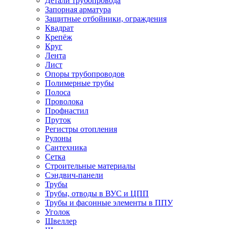
Детали трубопровода
Запорная арматура
Защитные отбойники, ограждения
Квадрат
Крепёж
Круг
Лента
Лист
Опоры трубопроводов
Полимерные трубы
Полоса
Проволока
Профнастил
Пруток
Регистры отопления
Рулоны
Сантехника
Сетка
Строительные материалы
Сэндвич-панели
Трубы
Трубы, отводы в ВУС и ЦПП
Трубы и фасонные элементы в ППУ
Уголок
Швеллер