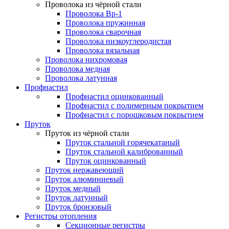
Проволока из чёрной стали
Проволока Вр-1
Проволока пружинная
Проволока сварочная
Проволока низкоуглеродистая
Проволока вязальная
Проволока нихромовая
Проволока медная
Проволока латунная
Профнастил
Профнастил оцинкованный
Профнастил с полимерным покрытием
Профнастил с порошковым покрытием
Пруток
Пруток из чёрной стали
Пруток стальной горячекатаный
Пруток стальной калиброванный
Пруток оцинкованный
Пруток нержавеющий
Пруток алюминиевый
Пруток медный
Пруток латунный
Пруток бронзовый
Регистры отопления
Секционные регистры