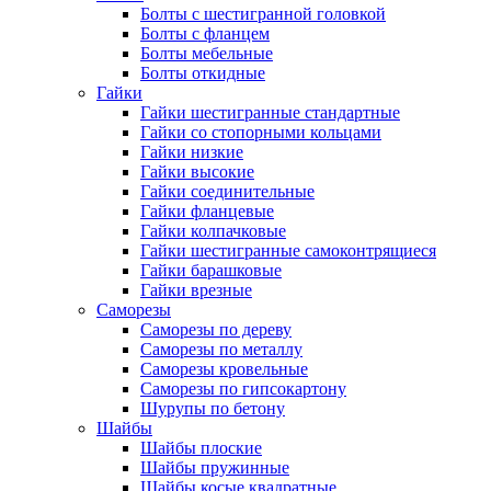
Болты с шестигранной головкой
Болты с фланцем
Болты мебельные
Болты откидные
Гайки
Гайки шестигранные стандартные
Гайки со стопорными кольцами
Гайки низкие
Гайки высокие
Гайки соединительные
Гайки фланцевые
Гайки колпачковые
Гайки шестигранные самоконтрящиеся
Гайки барашковые
Гайки врезные
Саморезы
Саморезы по дереву
Саморезы по металлу
Саморезы кровельные
Саморезы по гипсокартону
Шурупы по бетону
Шайбы
Шайбы плоские
Шайбы пружинные
Шайбы косые квадратные