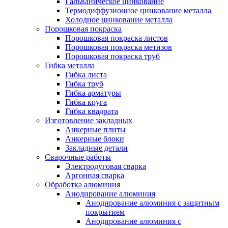
Гальваническое цинкование
Термодиффузионное цинкование металла
Холодное цинкование металла
Порошковая покраска
Порошковая покраска листов
Порошковая покраска метизов
Порошковая покраска труб
Гибка металла
Гибка листа
Гибка труб
Гибка арматуры
Гибка круга
Гибка квадрата
Изготовление закладных
Анкерные плиты
Анкерные блоки
Закладные детали
Сварочные работы
Электродуговая сварка
Аргонная сварка
Обработка алюминия
Анодирование алюминия
Анодирование алюминия с защитным
покрытием
Анодирование алюминия с