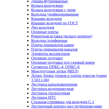
Днища футерованные
Кольца колодезные
Кольца колодезные с дном
Колодцы унифицированные
Крышки колодцев
Крышки колодцев по ГОСТ
Дно колодцев
Опорные плиты
Ремонтная вставка (кольцо опорное)
Колодцы телефонные
Плиты перекрытия камер
Плиты перекрытия каналов
Элементы коллекторов
Опорные подушки
Опорные подушки под газовый ковер
Сегменты ОПКС-4, ОПКС-6
Междупутные лотки (МПЛ)
Лотки, блоки упоров и плиты откосов (серия
3.503.1-66)
Лестница канализационная
Лестница водопроводная
Лестница теплосетевая
Лестница НТС
Стальная стремянка для колодцев С-1
Лестничный переход над трубопроводами