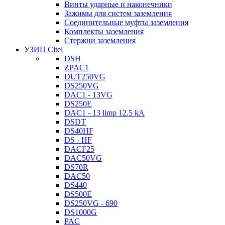
Винты ударные и наконечники
Зажимы для систем заземления
Соединительные муфты заземления
Комплекты заземления
Стержни заземления
УЗИП Citel
DSH
ZPAC1
DUT250VG
DS250VG
DAC1 - 13VG
DS250E
DAC1 - 13 limp 12.5 kA
DSDT
DS40HF
DS - HF
DACF25
DAC50VG
DS70R
DAC50
DS440
DS500E
DS250VG - 690
DS1000G
PAC