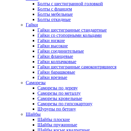
Болты с шестигранной головкой
Болты с фланцем
Болты мебельные
Болты откидные
Гайки
Гайки шестигранные стандартные
Гайки со стопорными кольцами
Гайки низкие
Гайки высокие
Гайки соединительные
Гайки фланцевые
Гайки колпачковые
Гайки шестигранные самоконтрящиеся
Гайки барашковые
Гайки врезные
Саморезы
Саморезы по дереву
Саморезы по металлу
Саморезы кровельные
Саморезы по гипсокартону
Шурупы по бетону
Шайбы
Шайбы плоские
Шайбы пружинные
Шайбы косые квадратные