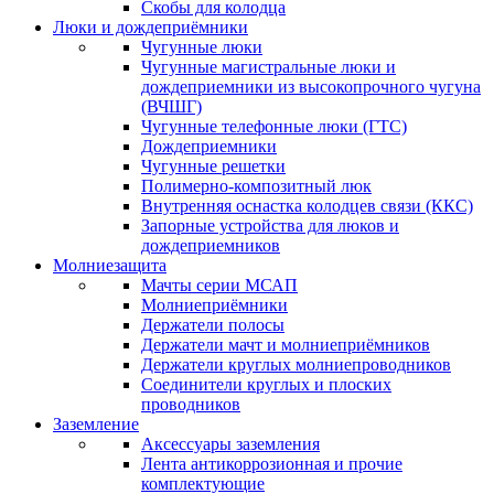
Скобы для колодца
Люки и дождеприёмники
Чугунные люки
Чугунные магистральные люки и
дождеприемники из высокопрочного чугуна
(ВЧШГ)
Чугунные телефонные люки (ГТС)
Дождеприемники
Чугунные решетки
Полимерно-композитный люк
Внутренняя оснастка колодцев связи (ККС)
Запорные устройства для люков и
дождеприемников
Молниезащита
Мачты серии МСАП
Молниеприёмники
Держатели полосы
Держатели мачт и молниеприёмников
Держатели круглых молниепроводников
Cоединители круглых и плоских
проводников
Заземление
Аксессуары заземления
Лента антикоррозионная и прочие
комплектующие