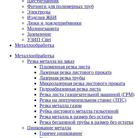
Шестигранник
Фитинги для полимерных труб
Электроды
Изделия ЖБИ
Люки и дождеприёмники
Молниезащита
Заземление
УЗИП Citel
Металлообработка
Металлообработка
Резка металла на заказ
Плазменная резка листа
Лазерная резка листового проката
Лазерная резка трубы
Микролазерная резка листового проката
Гидроабразивная резка листа
Резка листа газорезательной машиной (ГРМ)
Резка на ленточнопильном станке (ЛПС)
Резка металла газом
Рубка листового металла гильотиной
Резка металла в размер без остатка
Резка бесшовной трубы в размер без остатка
Цинкование металла
Горячее цинкование