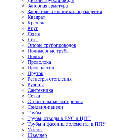
Детали трубопровода
Запорная арматура
Защитные отбойники, ограждения
Квадрат
Крепёж
Круг
Лента
Лист
Опоры трубопроводов
Полимерные трубы
Полоса
Проволока
Профнастил
Пруток
Регистры отопления
Рулоны
Сантехника
Сетка
Строительные материалы
Сэндвич-панели
Трубы
Трубы, отводы в ВУС и ЦПП
Трубы и фасонные элементы в ППУ
Уголок
Швеллер