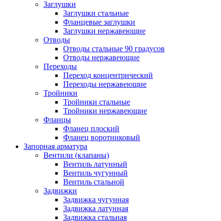
Заглушки
Заглушки стальные
Фланцевые заглушки
Заглушки нержавеющие
Отводы
Отводы стальные 90 градусов
Отводы нержавеющие
Переходы
Переход концентрический
Переходы нержавеющие
Тройники
Тройники стальные
Тройники нержавеющие
Фланцы
Фланец плоский
Фланец воротниковый
Запорная арматура
Вентили (клапаны)
Вентиль латунный
Вентиль чугунный
Вентиль стальной
Задвижки
Задвижка чугунная
Задвижка латунная
Задвижка стальная