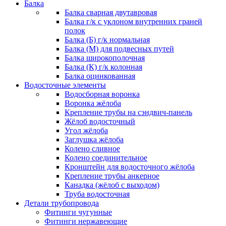
Балка
Балка сварная двутавровая
Балка г/к с уклоном внутренних граней
полок
Балка (Б) г/к нормальная
Балка (М) для подвесных путей
Балка широкополочная
Балка (К) г/к колонная
Балка оцинкованная
Водосточные элементы
Водосборная воронка
Воронка жёлоба
Крепление трубы на сэндвич-панель
Жёлоб водосточный
Угол жёлоба
Заглушка жёлоба
Колено сливное
Колено соединительное
Кронштейн для водосточного жёлоба
Крепление трубы анкерное
Канадка (жёлоб с выходом)
Труба водосточная
Детали трубопровода
Фитинги чугунные
Фитинги нержавеющие