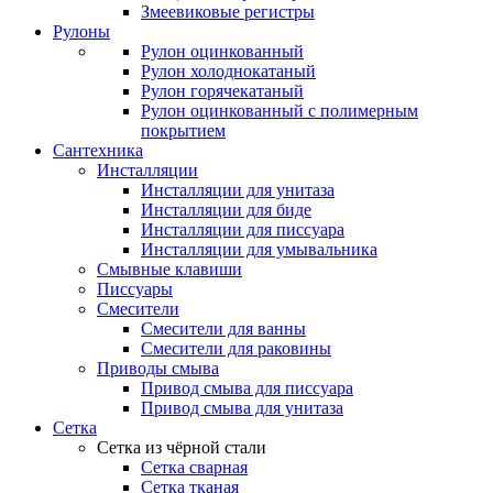
Змеевиковые регистры
Рулоны
Рулон оцинкованный
Рулон холоднокатаный
Рулон горячекатаный
Рулон оцинкованный с полимерным
покрытием
Сантехника
Инсталляции
Инсталляции для унитаза
Инсталляции для биде
Инсталляции для писсуара
Инсталляции для умывальника
Смывные клавиши
Писсуары
Смесители
Смесители для ванны
Смесители для раковины
Приводы смыва
Привод смыва для писсуара
Привод смыва для унитаза
Сетка
Сетка из чёрной стали
Сетка сварная
Сетка тканая