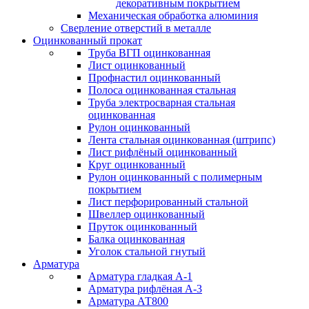
декоративным покрытием
Механическая обработка алюминия
Сверление отверстий в металле
Оцинкованный прокат
Труба ВГП оцинкованная
Лист оцинкованный
Профнастил оцинкованный
Полоса оцинкованная стальная
Труба электросварная стальная
оцинкованная
Рулон оцинкованный
Лента стальная оцинкованная (штрипс)
Лист рифлёный оцинкованный
Круг оцинкованный
Рулон оцинкованный с полимерным
покрытием
Лист перфорированный стальной
Швеллер оцинкованный
Пруток оцинкованный
Балка оцинкованная
Уголок стальной гнутый
Арматура
Арматура гладкая А-1
Арматура рифлёная А-3
Арматура АТ800