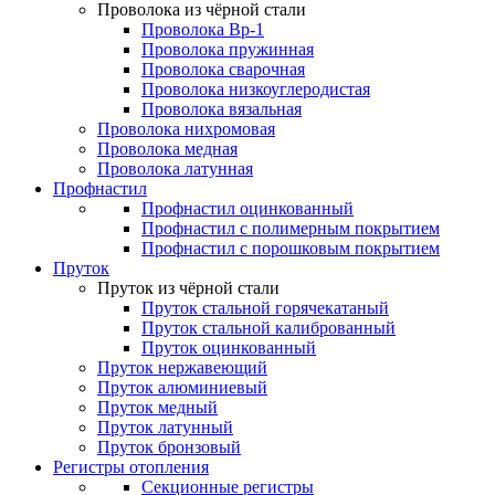
Проволока из чёрной стали
Проволока Вр-1
Проволока пружинная
Проволока сварочная
Проволока низкоуглеродистая
Проволока вязальная
Проволока нихромовая
Проволока медная
Проволока латунная
Профнастил
Профнастил оцинкованный
Профнастил с полимерным покрытием
Профнастил с порошковым покрытием
Пруток
Пруток из чёрной стали
Пруток стальной горячекатаный
Пруток стальной калиброванный
Пруток оцинкованный
Пруток нержавеющий
Пруток алюминиевый
Пруток медный
Пруток латунный
Пруток бронзовый
Регистры отопления
Секционные регистры