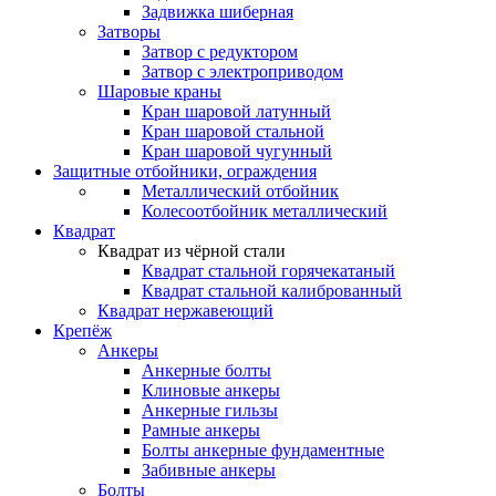
Задвижка шиберная
Затворы
Затвор с редуктором
Затвор с электроприводом
Шаровые краны
Кран шаровой латунный
Кран шаровой стальной
Кран шаровой чугунный
Защитные отбойники, ограждения
Металлический отбойник
Колесоотбойник металлический
Квадрат
Квадрат из чёрной стали
Квадрат стальной горячекатаный
Квадрат стальной калиброванный
Квадрат нержавеющий
Крепёж
Анкеры
Анкерные болты
Клиновые анкеры
Анкерные гильзы
Рамные анкеры
Болты анкерные фундаментные
Забивные анкеры
Болты