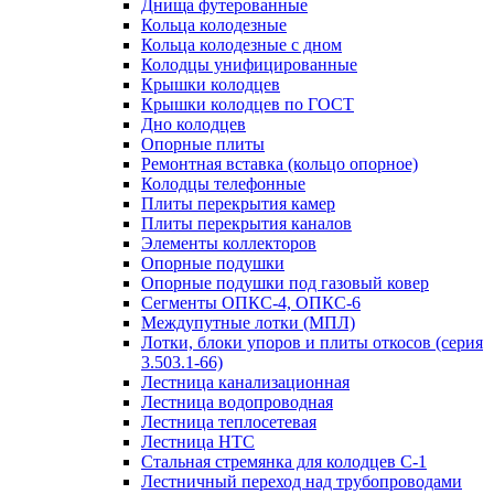
Днища футерованные
Кольца колодезные
Кольца колодезные с дном
Колодцы унифицированные
Крышки колодцев
Крышки колодцев по ГОСТ
Дно колодцев
Опорные плиты
Ремонтная вставка (кольцо опорное)
Колодцы телефонные
Плиты перекрытия камер
Плиты перекрытия каналов
Элементы коллекторов
Опорные подушки
Опорные подушки под газовый ковер
Сегменты ОПКС-4, ОПКС-6
Междупутные лотки (МПЛ)
Лотки, блоки упоров и плиты откосов (серия
3.503.1-66)
Лестница канализационная
Лестница водопроводная
Лестница теплосетевая
Лестница НТС
Стальная стремянка для колодцев С-1
Лестничный переход над трубопроводами