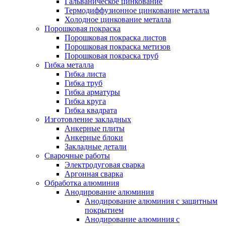
Гальваническое цинкование
Термодиффузионное цинкование металла
Холодное цинкование металла
Порошковая покраска
Порошковая покраска листов
Порошковая покраска метизов
Порошковая покраска труб
Гибка металла
Гибка листа
Гибка труб
Гибка арматуры
Гибка круга
Гибка квадрата
Изготовление закладных
Анкерные плиты
Анкерные блоки
Закладные детали
Сварочные работы
Электродуговая сварка
Аргонная сварка
Обработка алюминия
Анодирование алюминия
Анодирование алюминия с защитным
покрытием
Анодирование алюминия с