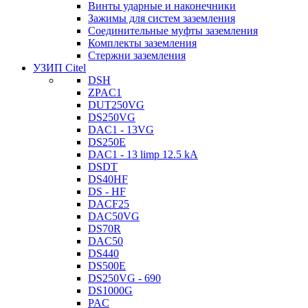
Винты ударные и наконечники
Зажимы для систем заземления
Соединительные муфты заземления
Комплекты заземления
Стержни заземления
УЗИП Citel
DSH
ZPAC1
DUT250VG
DS250VG
DAC1 - 13VG
DS250E
DAC1 - 13 limp 12.5 kA
DSDT
DS40HF
DS - HF
DACF25
DAC50VG
DS70R
DAC50
DS440
DS500E
DS250VG - 690
DS1000G
PAC