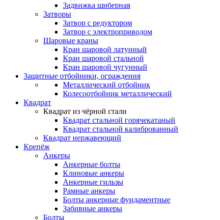
Задвижка шиберная
Затворы
Затвор с редуктором
Затвор с электроприводом
Шаровые краны
Кран шаровой латунный
Кран шаровой стальной
Кран шаровой чугунный
Защитные отбойники, ограждения
Металлический отбойник
Колесоотбойник металлический
Квадрат
Квадрат из чёрной стали
Квадрат стальной горячекатаный
Квадрат стальной калиброванный
Квадрат нержавеющий
Крепёж
Анкеры
Анкерные болты
Клиновые анкеры
Анкерные гильзы
Рамные анкеры
Болты анкерные фундаментные
Забивные анкеры
Болты