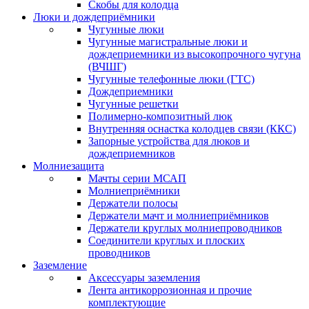
Скобы для колодца
Люки и дождеприёмники
Чугунные люки
Чугунные магистральные люки и
дождеприемники из высокопрочного чугуна
(ВЧШГ)
Чугунные телефонные люки (ГТС)
Дождеприемники
Чугунные решетки
Полимерно-композитный люк
Внутренняя оснастка колодцев связи (ККС)
Запорные устройства для люков и
дождеприемников
Молниезащита
Мачты серии МСАП
Молниеприёмники
Держатели полосы
Держатели мачт и молниеприёмников
Держатели круглых молниепроводников
Cоединители круглых и плоских
проводников
Заземление
Аксессуары заземления
Лента антикоррозионная и прочие
комплектующие