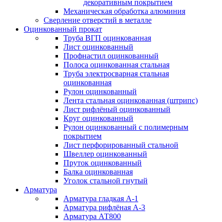
декоративным покрытием
Механическая обработка алюминия
Сверление отверстий в металле
Оцинкованный прокат
Труба ВГП оцинкованная
Лист оцинкованный
Профнастил оцинкованный
Полоса оцинкованная стальная
Труба электросварная стальная
оцинкованная
Рулон оцинкованный
Лента стальная оцинкованная (штрипс)
Лист рифлёный оцинкованный
Круг оцинкованный
Рулон оцинкованный с полимерным
покрытием
Лист перфорированный стальной
Швеллер оцинкованный
Пруток оцинкованный
Балка оцинкованная
Уголок стальной гнутый
Арматура
Арматура гладкая А-1
Арматура рифлёная А-3
Арматура АТ800