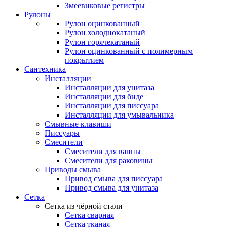
Змеевиковые регистры
Рулоны
Рулон оцинкованный
Рулон холоднокатаный
Рулон горячекатаный
Рулон оцинкованный с полимерным
покрытием
Сантехника
Инсталляции
Инсталляции для унитаза
Инсталляции для биде
Инсталляции для писсуара
Инсталляции для умывальника
Смывные клавиши
Писсуары
Смесители
Смесители для ванны
Смесители для раковины
Приводы смыва
Привод смыва для писсуара
Привод смыва для унитаза
Сетка
Сетка из чёрной стали
Сетка сварная
Сетка тканая