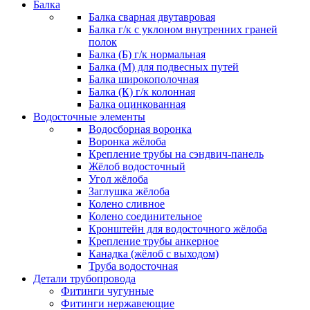
Балка
Балка сварная двутавровая
Балка г/к с уклоном внутренних граней
полок
Балка (Б) г/к нормальная
Балка (М) для подвесных путей
Балка широкополочная
Балка (К) г/к колонная
Балка оцинкованная
Водосточные элементы
Водосборная воронка
Воронка жёлоба
Крепление трубы на сэндвич-панель
Жёлоб водосточный
Угол жёлоба
Заглушка жёлоба
Колено сливное
Колено соединительное
Кронштейн для водосточного жёлоба
Крепление трубы анкерное
Канадка (жёлоб с выходом)
Труба водосточная
Детали трубопровода
Фитинги чугунные
Фитинги нержавеющие