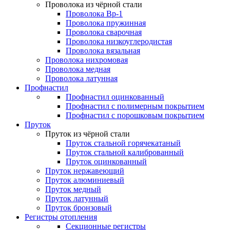
Проволока из чёрной стали
Проволока Вр-1
Проволока пружинная
Проволока сварочная
Проволока низкоуглеродистая
Проволока вязальная
Проволока нихромовая
Проволока медная
Проволока латунная
Профнастил
Профнастил оцинкованный
Профнастил с полимерным покрытием
Профнастил с порошковым покрытием
Пруток
Пруток из чёрной стали
Пруток стальной горячекатаный
Пруток стальной калиброванный
Пруток оцинкованный
Пруток нержавеющий
Пруток алюминиевый
Пруток медный
Пруток латунный
Пруток бронзовый
Регистры отопления
Секционные регистры