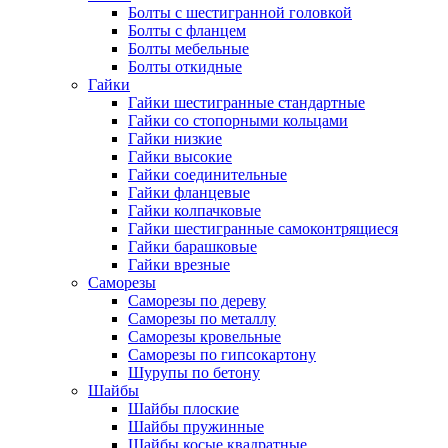
Болты с шестигранной головкой
Болты с фланцем
Болты мебельные
Болты откидные
Гайки
Гайки шестигранные стандартные
Гайки со стопорными кольцами
Гайки низкие
Гайки высокие
Гайки соединительные
Гайки фланцевые
Гайки колпачковые
Гайки шестигранные самоконтрящиеся
Гайки барашковые
Гайки врезные
Саморезы
Саморезы по дереву
Саморезы по металлу
Саморезы кровельные
Саморезы по гипсокартону
Шурупы по бетону
Шайбы
Шайбы плоские
Шайбы пружинные
Шайбы косые квадратные