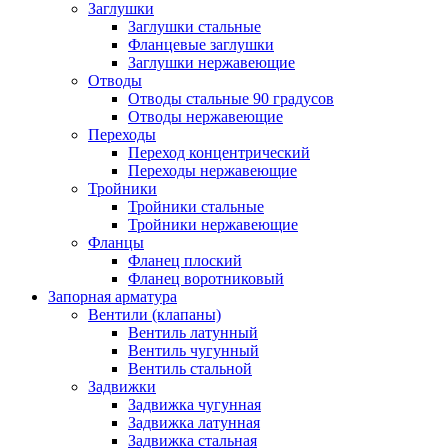
Заглушки
Заглушки стальные
Фланцевые заглушки
Заглушки нержавеющие
Отводы
Отводы стальные 90 градусов
Отводы нержавеющие
Переходы
Переход концентрический
Переходы нержавеющие
Тройники
Тройники стальные
Тройники нержавеющие
Фланцы
Фланец плоский
Фланец воротниковый
Запорная арматура
Вентили (клапаны)
Вентиль латунный
Вентиль чугунный
Вентиль стальной
Задвижки
Задвижка чугунная
Задвижка латунная
Задвижка стальная