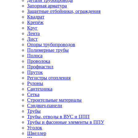
Детали трубопровода
Запорная арматура
Защитные отбойники, ограждения
Квадрат
Крепёж
Круг
Лента
Лист
Опоры трубопроводов
Полимерные трубы
Полоса
Проволока
Профнастил
Пруток
Регистры отопления
Рулоны
Сантехника
Сетка
Строительные материалы
Сэндвич-панели
Трубы
Трубы, отводы в ВУС и ЦПП
Трубы и фасонные элементы в ППУ
Уголок
Швеллер