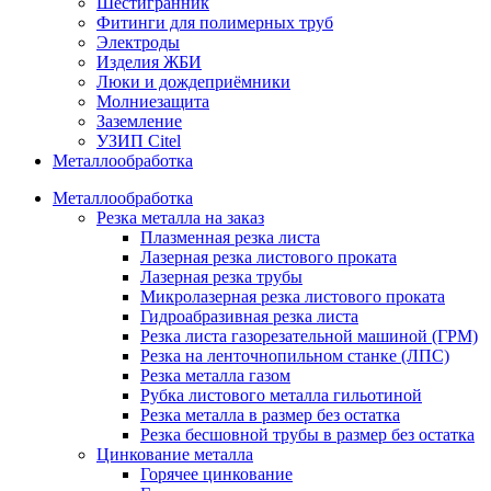
Шестигранник
Фитинги для полимерных труб
Электроды
Изделия ЖБИ
Люки и дождеприёмники
Молниезащита
Заземление
УЗИП Citel
Металлообработка
Металлообработка
Резка металла на заказ
Плазменная резка листа
Лазерная резка листового проката
Лазерная резка трубы
Микролазерная резка листового проката
Гидроабразивная резка листа
Резка листа газорезательной машиной (ГРМ)
Резка на ленточнопильном станке (ЛПС)
Резка металла газом
Рубка листового металла гильотиной
Резка металла в размер без остатка
Резка бесшовной трубы в размер без остатка
Цинкование металла
Горячее цинкование