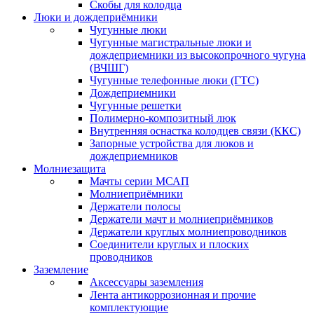
Скобы для колодца
Люки и дождеприёмники
Чугунные люки
Чугунные магистральные люки и
дождеприемники из высокопрочного чугуна
(ВЧШГ)
Чугунные телефонные люки (ГТС)
Дождеприемники
Чугунные решетки
Полимерно-композитный люк
Внутренняя оснастка колодцев связи (ККС)
Запорные устройства для люков и
дождеприемников
Молниезащита
Мачты серии МСАП
Молниеприёмники
Держатели полосы
Держатели мачт и молниеприёмников
Держатели круглых молниепроводников
Cоединители круглых и плоских
проводников
Заземление
Аксессуары заземления
Лента антикоррозионная и прочие
комплектующие