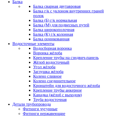
Балка
Балка сварная двутавровая
Балка г/к с уклоном внутренних граней
полок
Балка (Б) г/к нормальная
Балка (М) для подвесных путей
Балка широкополочная
Балка (К) г/к колонная
Балка оцинкованная
Водосточные элементы
Водосборная воронка
Воронка жёлоба
Крепление трубы на сэндвич-панель
Жёлоб водосточный
Угол жёлоба
Заглушка жёлоба
Колено сливное
Колено соединительное
Кронштейн для водосточного жёлоба
Крепление трубы анкерное
Канадка (жёлоб с выходом)
Труба водосточная
Детали трубопровода
Фитинги чугунные
Фитинги нержавеющие