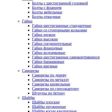
Болты с шестигранной головкой
Болты с фланцем
Болты мебельные
Болты откидные
Гайки
Гайки шестигранные стандартные
Гайки со стопорными кольцами
Гайки низкие
Гайки высокие
Гайки соединительные
Гайки фланцевые
Гайки колпачковые
Гайки шестигранные самоконтрящиеся
Гайки барашковые
Гайки врезные
Саморезы
Саморезы по дереву
Саморезы по металлу
Саморезы кровельные
Саморезы по гипсокартону
Шурупы по бетону
Шайбы
Шайбы плоские
Шайбы пружинные
Шайбы косые квадратные