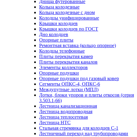
Днища футерованные
Кольца колодезные
Кольца колодезные с дном
Колодцы унифицированные
Крышки колодцев
Крышки колодцев по ГОСТ
Дно колодцев
Опорные плиты
Ремонтная вставка (кольцо опорное)
Колодцы телефонные
Плиты перекрытия камер
Плиты перекрытия каналов
Элементы коллекторов
Опорные подушки
Опорные подушки под газовый ковер
Сегменты ОПКС-4, ОПКС-6
Междупутные лотки (МПЛ)
Лотки, блоки упоров и плиты откосов (серия
3.503.1-66)
Лестница канализационная
Лестница водопроводная
Лестница теплосетевая
Лестница НТС
Стальная стремянка для колодцев С-1
Лестничный переход над трубопроводами