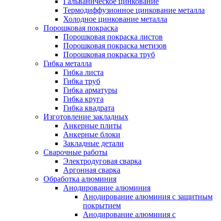
Гальваническое цинкование
Термодиффузионное цинкование металла
Холодное цинкование металла
Порошковая покраска
Порошковая покраска листов
Порошковая покраска метизов
Порошковая покраска труб
Гибка металла
Гибка листа
Гибка труб
Гибка арматуры
Гибка круга
Гибка квадрата
Изготовление закладных
Анкерные плиты
Анкерные блоки
Закладные детали
Сварочные работы
Электродуговая сварка
Аргонная сварка
Обработка алюминия
Анодирование алюминия
Анодирование алюминия с защитным
покрытием
Анодирование алюминия с