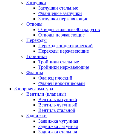
Заглушки
Заглушки стальные
Фланцевые заглушки
Заглушки нержавеющие
Отводы
Отводы стальные 90 градусов
Отводы нержавеющие
Переходы
Переход концентрический
Переходы нержавеющие
Тройники
Тройники стальные
Тройники нержавеющие
Фланцы
Фланец плоский
Фланец воротниковый
Запорная арматура
Вентили (клапаны)
Вентиль латунный
Вентиль чугунный
Вентиль стальной
Задвижки
Задвижка чугунная
Задвижка латунная
Задвижка стальная