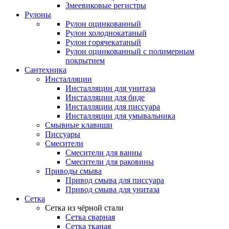
Змеевиковые регистры
Рулоны
Рулон оцинкованный
Рулон холоднокатаный
Рулон горячекатаный
Рулон оцинкованный с полимерным
покрытием
Сантехника
Инсталляции
Инсталляции для унитаза
Инсталляции для биде
Инсталляции для писсуара
Инсталляции для умывальника
Смывные клавиши
Писсуары
Смесители
Смесители для ванны
Смесители для раковины
Приводы смыва
Привод смыва для писсуара
Привод смыва для унитаза
Сетка
Сетка из чёрной стали
Сетка сварная
Сетка тканая