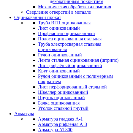
декоративным покрытием
Механическая обработка алюминия
Сверление отверстий в металле
Оцинкованный прокат
Труба ВГП оцинкованная
Лист оцинкованный
Профнастил оцинкованный
Полоса оцинкованная стальная
Труба электросварная стальная
оцинкованная
Рулон оцинкованный
Лента стальная оцинкованная (штрипс)
Лист рифлёный оцинкованный
Круг оцинкованный
Рулон оцинкованный с полимерным
покрытием
Лист перфорированный стальной
Швеллер оцинкованный
Пруток оцинкованный
Балка оцинкованная
Уголок стальной гнутый
Арматура
Арматура гладкая А-1
Арматура рифлёная А-3
Арматура АТ800