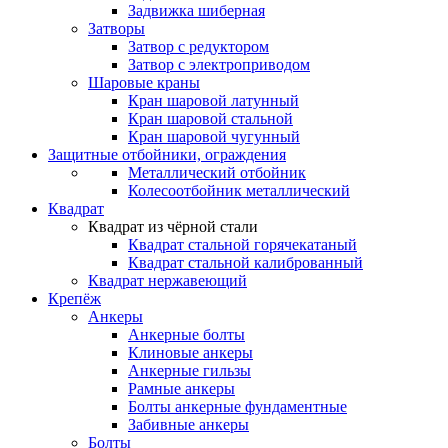
Задвижка шиберная
Затворы
Затвор с редуктором
Затвор с электроприводом
Шаровые краны
Кран шаровой латунный
Кран шаровой стальной
Кран шаровой чугунный
Защитные отбойники, ограждения
Металлический отбойник
Колесоотбойник металлический
Квадрат
Квадрат из чёрной стали
Квадрат стальной горячекатаный
Квадрат стальной калиброванный
Квадрат нержавеющий
Крепёж
Анкеры
Анкерные болты
Клиновые анкеры
Анкерные гильзы
Рамные анкеры
Болты анкерные фундаментные
Забивные анкеры
Болты