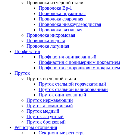
Проволока из чёрной стали
Проволока Вр-1
Проволока пружинная
Проволока сварочная
Проволока низкоуглеродистая
Проволока вязальная
Проволока нихромовая
Проволока медная
Проволока латунная
Профнастил
Профнастил оцинкованный
Профнастил с полимерным покрытием
Профнастил с порошковым покрытием
Пруток
Пруток из чёрной стали
Пруток стальной горячекатаный
Пруток стальной калиброванный
Пруток оцинкованный
Пруток нержавеющий
Пруток алюминиевый
Пруток медный
Пруток латунный
Пруток бронзовый
Регистры отопления
Секционные регистры