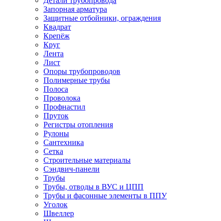
Детали трубопровода
Запорная арматура
Защитные отбойники, ограждения
Квадрат
Крепёж
Круг
Лента
Лист
Опоры трубопроводов
Полимерные трубы
Полоса
Проволока
Профнастил
Пруток
Регистры отопления
Рулоны
Сантехника
Сетка
Строительные материалы
Сэндвич-панели
Трубы
Трубы, отводы в ВУС и ЦПП
Трубы и фасонные элементы в ППУ
Уголок
Швеллер