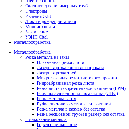
Шестигранник
Фитинги для полимерных труб
Электроды
Изделия ЖБИ
Люки и дождеприёмники
Молниезащита
Заземление
УЗИП Citel
Металлообработка
Металлообработка
Резка металла на заказ
Плазменная резка листа
Лазерная резка листового проката
Лазерная резка трубы
Микролазерная резка листового проката
Гидроабразивная резка листа
Резка листа газорезательной машиной (ГРМ)
Резка на ленточнопильном станке (ЛПС)
Резка металла газом
Рубка листового металла гильотиной
Резка металла в размер без остатка
Резка бесшовной трубы в размер без остатка
Цинкование металла
Горячее цинкование