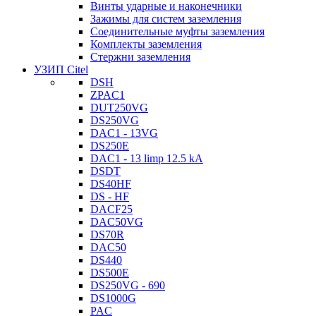
Винты ударные и наконечники
Зажимы для систем заземления
Соединительные муфты заземления
Комплекты заземления
Стержни заземления
УЗИП Citel
DSH
ZPAC1
DUT250VG
DS250VG
DAC1 - 13VG
DS250E
DAC1 - 13 limp 12.5 kA
DSDT
DS40HF
DS - HF
DACF25
DAC50VG
DS70R
DAC50
DS440
DS500E
DS250VG - 690
DS1000G
PAC