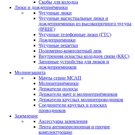
Скобы для колодца
Люки и дождеприёмники
Чугунные люки
Чугунные магистральные люки и
дождеприемники из высокопрочного чугуна
(ВЧШГ)
Чугунные телефонные люки (ГТС)
Дождеприемники
Чугунные решетки
Полимерно-композитный люк
Внутренняя оснастка колодцев связи (ККС)
Запорные устройства для люков и
дождеприемников
Молниезащита
Мачты серии МСАП
Молниеприёмники
Держатели полосы
Держатели мачт и молниеприёмников
Держатели круглых молниепроводников
Cоединители круглых и плоских
проводников
Заземление
Аксессуары заземления
Лента антикоррозионная и прочие
комплектующие