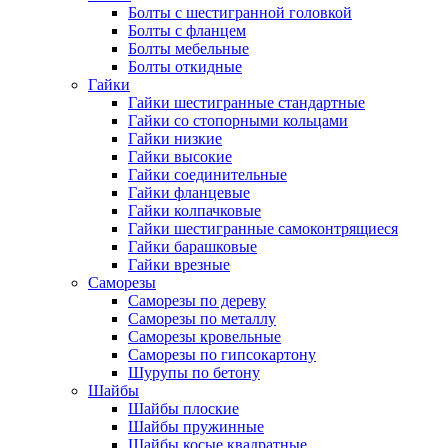
Болты с шестигранной головкой
Болты с фланцем
Болты мебельные
Болты откидные
Гайки
Гайки шестигранные стандартные
Гайки со стопорными кольцами
Гайки низкие
Гайки высокие
Гайки соединительные
Гайки фланцевые
Гайки колпачковые
Гайки шестигранные самоконтрящиеся
Гайки барашковые
Гайки врезные
Саморезы
Саморезы по дереву
Саморезы по металлу
Саморезы кровельные
Саморезы по гипсокартону
Шурупы по бетону
Шайбы
Шайбы плоские
Шайбы пружинные
Шайбы косые квадратные