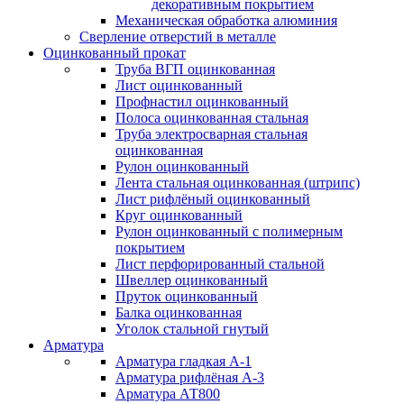
декоративным покрытием
Механическая обработка алюминия
Сверление отверстий в металле
Оцинкованный прокат
Труба ВГП оцинкованная
Лист оцинкованный
Профнастил оцинкованный
Полоса оцинкованная стальная
Труба электросварная стальная
оцинкованная
Рулон оцинкованный
Лента стальная оцинкованная (штрипс)
Лист рифлёный оцинкованный
Круг оцинкованный
Рулон оцинкованный с полимерным
покрытием
Лист перфорированный стальной
Швеллер оцинкованный
Пруток оцинкованный
Балка оцинкованная
Уголок стальной гнутый
Арматура
Арматура гладкая А-1
Арматура рифлёная А-3
Арматура АТ800