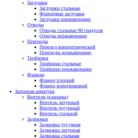
Заглушки
Заглушки стальные
Фланцевые заглушки
Заглушки нержавеющие
Отводы
Отводы стальные 90 градусов
Отводы нержавеющие
Переходы
Переход концентрический
Переходы нержавеющие
Тройники
Тройники стальные
Тройники нержавеющие
Фланцы
Фланец плоский
Фланец воротниковый
Запорная арматура
Вентили (клапаны)
Вентиль латунный
Вентиль чугунный
Вентиль стальной
Задвижки
Задвижка чугунная
Задвижка латунная
Задвижка стальная