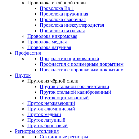
Проволока из чёрной стали
Проволока Вр-1
Проволока пружинная
Проволока сварочная
Проволока низкоуглеродистая
Проволока вязальная
Проволока нихромовая
Проволока медная
Проволока латунная
Профнастил
Профнастил оцинкованный
Профнастил с полимерным покрытием
Профнастил с порошковым покрытием
Пруток
Пруток из чёрной стали
Пруток стальной горячекатаный
Пруток стальной калиброванный
Пруток оцинкованный
Пруток нержавеющий
Пруток алюминиевый
Пруток медный
Пруток латунный
Пруток бронзовый
Регистры отопления
Секционные регистры