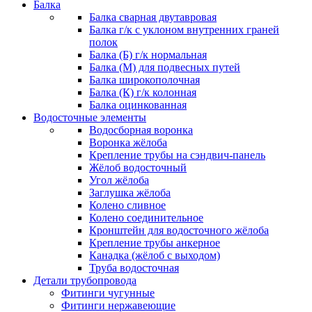
Балка
Балка сварная двутавровая
Балка г/к с уклоном внутренних граней
полок
Балка (Б) г/к нормальная
Балка (М) для подвесных путей
Балка широкополочная
Балка (К) г/к колонная
Балка оцинкованная
Водосточные элементы
Водосборная воронка
Воронка жёлоба
Крепление трубы на сэндвич-панель
Жёлоб водосточный
Угол жёлоба
Заглушка жёлоба
Колено сливное
Колено соединительное
Кронштейн для водосточного жёлоба
Крепление трубы анкерное
Канадка (жёлоб с выходом)
Труба водосточная
Детали трубопровода
Фитинги чугунные
Фитинги нержавеющие