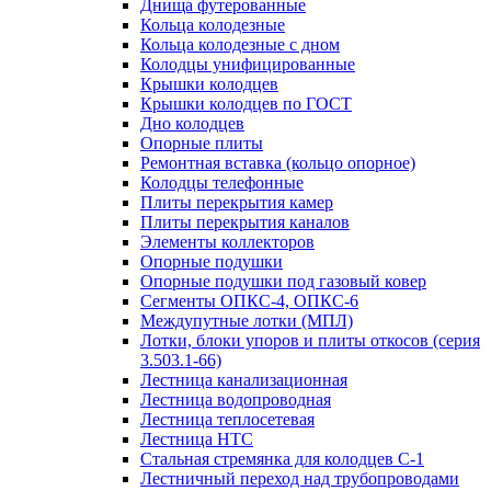
Днища футерованные
Кольца колодезные
Кольца колодезные с дном
Колодцы унифицированные
Крышки колодцев
Крышки колодцев по ГОСТ
Дно колодцев
Опорные плиты
Ремонтная вставка (кольцо опорное)
Колодцы телефонные
Плиты перекрытия камер
Плиты перекрытия каналов
Элементы коллекторов
Опорные подушки
Опорные подушки под газовый ковер
Сегменты ОПКС-4, ОПКС-6
Междупутные лотки (МПЛ)
Лотки, блоки упоров и плиты откосов (серия
3.503.1-66)
Лестница канализационная
Лестница водопроводная
Лестница теплосетевая
Лестница НТС
Стальная стремянка для колодцев С-1
Лестничный переход над трубопроводами