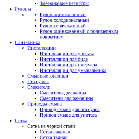
Змеевиковые регистры
Рулоны
Рулон оцинкованный
Рулон холоднокатаный
Рулон горячекатаный
Рулон оцинкованный с полимерным
покрытием
Сантехника
Инсталляции
Инсталляции для унитаза
Инсталляции для биде
Инсталляции для писсуара
Инсталляции для умывальника
Смывные клавиши
Писсуары
Смесители
Смесители для ванны
Смесители для раковины
Приводы смыва
Привод смыва для писсуара
Привод смыва для унитаза
Сетка
Сетка из чёрной стали
Сетка сварная
Сетка тканая