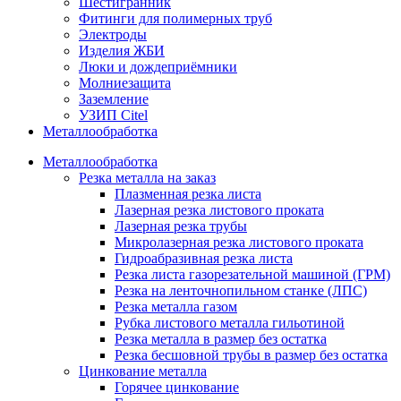
Шестигранник
Фитинги для полимерных труб
Электроды
Изделия ЖБИ
Люки и дождеприёмники
Молниезащита
Заземление
УЗИП Citel
Металлообработка
Металлообработка
Резка металла на заказ
Плазменная резка листа
Лазерная резка листового проката
Лазерная резка трубы
Микролазерная резка листового проката
Гидроабразивная резка листа
Резка листа газорезательной машиной (ГРМ)
Резка на ленточнопильном станке (ЛПС)
Резка металла газом
Рубка листового металла гильотиной
Резка металла в размер без остатка
Резка бесшовной трубы в размер без остатка
Цинкование металла
Горячее цинкование