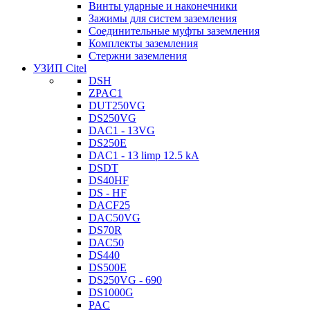
Винты ударные и наконечники
Зажимы для систем заземления
Соединительные муфты заземления
Комплекты заземления
Стержни заземления
УЗИП Citel
DSH
ZPAC1
DUT250VG
DS250VG
DAC1 - 13VG
DS250E
DAC1 - 13 limp 12.5 kA
DSDT
DS40HF
DS - HF
DACF25
DAC50VG
DS70R
DAC50
DS440
DS500E
DS250VG - 690
DS1000G
PAC