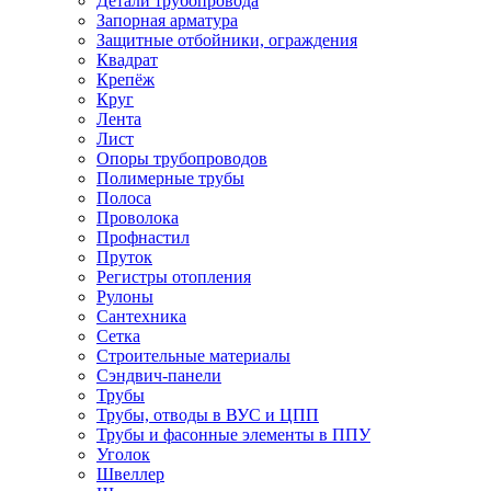
Детали трубопровода
Запорная арматура
Защитные отбойники, ограждения
Квадрат
Крепёж
Круг
Лента
Лист
Опоры трубопроводов
Полимерные трубы
Полоса
Проволока
Профнастил
Пруток
Регистры отопления
Рулоны
Сантехника
Сетка
Строительные материалы
Сэндвич-панели
Трубы
Трубы, отводы в ВУС и ЦПП
Трубы и фасонные элементы в ППУ
Уголок
Швеллер