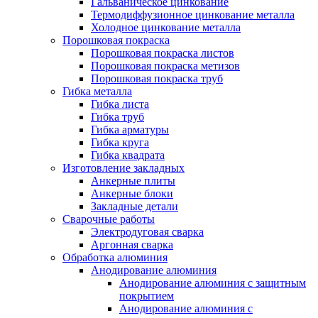
Гальваническое цинкование
Термодиффузионное цинкование металла
Холодное цинкование металла
Порошковая покраска
Порошковая покраска листов
Порошковая покраска метизов
Порошковая покраска труб
Гибка металла
Гибка листа
Гибка труб
Гибка арматуры
Гибка круга
Гибка квадрата
Изготовление закладных
Анкерные плиты
Анкерные блоки
Закладные детали
Сварочные работы
Электродуговая сварка
Аргонная сварка
Обработка алюминия
Анодирование алюминия
Анодирование алюминия с защитным
покрытием
Анодирование алюминия с