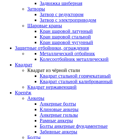
Задвижка шиберная
Затворы
Затвор с редуктором
Затвор с электроприводом
Шаровые краны
Кран шаровой латунный
Кран шаровой стальной
Кран шаровой чугунный
Защитные отбойники, ограждения
Металлический отбойник
Колесоотбойник металлический
Квадрат
Квадрат из чёрной стали
Квадрат стальной горячекатаный
Квадрат стальной калиброванный
Квадрат нержавеющий
Крепёж
Анкеры
Анкерные болты
Клиновые анкеры
Анкерные гильзы
Рамные анкеры
Болты анкерные фундаментные
Забивные анкеры
Болты