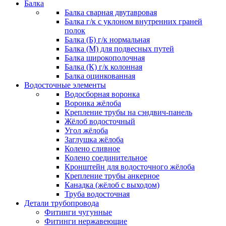
Балка
Балка сварная двутавровая
Балка г/к с уклоном внутренних граней
полок
Балка (Б) г/к нормальная
Балка (М) для подвесных путей
Балка широкополочная
Балка (К) г/к колонная
Балка оцинкованная
Водосточные элементы
Водосборная воронка
Воронка жёлоба
Крепление трубы на сэндвич-панель
Жёлоб водосточный
Угол жёлоба
Заглушка жёлоба
Колено сливное
Колено соединительное
Кронштейн для водосточного жёлоба
Крепление трубы анкерное
Канадка (жёлоб с выходом)
Труба водосточная
Детали трубопровода
Фитинги чугунные
Фитинги нержавеющие