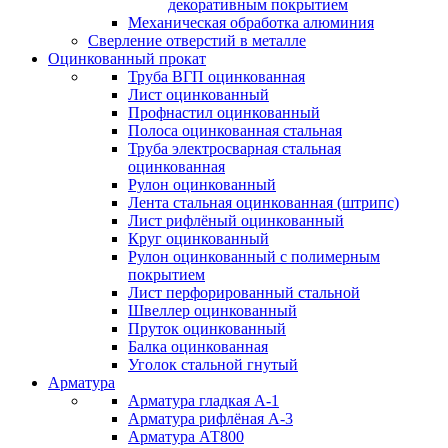
декоративным покрытием
Механическая обработка алюминия
Сверление отверстий в металле
Оцинкованный прокат
Труба ВГП оцинкованная
Лист оцинкованный
Профнастил оцинкованный
Полоса оцинкованная стальная
Труба электросварная стальная
оцинкованная
Рулон оцинкованный
Лента стальная оцинкованная (штрипс)
Лист рифлёный оцинкованный
Круг оцинкованный
Рулон оцинкованный с полимерным
покрытием
Лист перфорированный стальной
Швеллер оцинкованный
Пруток оцинкованный
Балка оцинкованная
Уголок стальной гнутый
Арматура
Арматура гладкая А-1
Арматура рифлёная А-3
Арматура АТ800