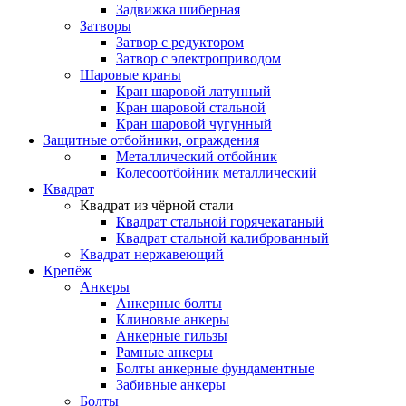
Задвижка шиберная
Затворы
Затвор с редуктором
Затвор с электроприводом
Шаровые краны
Кран шаровой латунный
Кран шаровой стальной
Кран шаровой чугунный
Защитные отбойники, ограждения
Металлический отбойник
Колесоотбойник металлический
Квадрат
Квадрат из чёрной стали
Квадрат стальной горячекатаный
Квадрат стальной калиброванный
Квадрат нержавеющий
Крепёж
Анкеры
Анкерные болты
Клиновые анкеры
Анкерные гильзы
Рамные анкеры
Болты анкерные фундаментные
Забивные анкеры
Болты