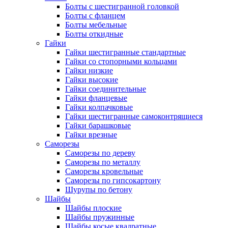
Болты с шестигранной головкой
Болты с фланцем
Болты мебельные
Болты откидные
Гайки
Гайки шестигранные стандартные
Гайки со стопорными кольцами
Гайки низкие
Гайки высокие
Гайки соединительные
Гайки фланцевые
Гайки колпачковые
Гайки шестигранные самоконтрящиеся
Гайки барашковые
Гайки врезные
Саморезы
Саморезы по дереву
Саморезы по металлу
Саморезы кровельные
Саморезы по гипсокартону
Шурупы по бетону
Шайбы
Шайбы плоские
Шайбы пружинные
Шайбы косые квадратные