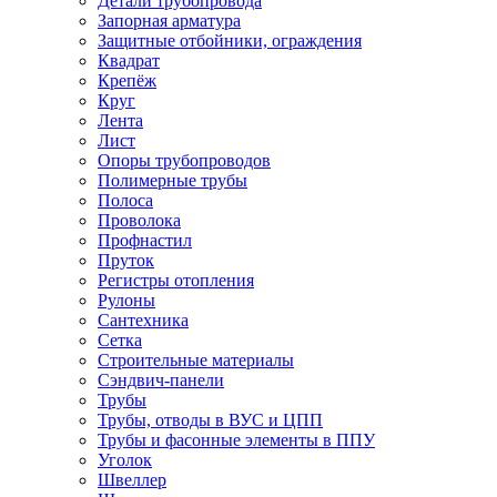
Детали трубопровода
Запорная арматура
Защитные отбойники, ограждения
Квадрат
Крепёж
Круг
Лента
Лист
Опоры трубопроводов
Полимерные трубы
Полоса
Проволока
Профнастил
Пруток
Регистры отопления
Рулоны
Сантехника
Сетка
Строительные материалы
Сэндвич-панели
Трубы
Трубы, отводы в ВУС и ЦПП
Трубы и фасонные элементы в ППУ
Уголок
Швеллер