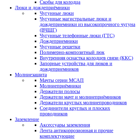
Скобы для колодца
Люки и дождеприёмники
Чугунные люки
Чугунные магистральные люки и
дождеприемники из высокопрочного чугуна
(ВЧШГ)
Чугунные телефонные люки (ГТС)
Дождеприемники
Чугунные решетки
Полимерно-композитный люк
Внутренняя оснастка колодцев связи (ККС)
Запорные устройства для люков и
дождеприемников
Молниезащита
Мачты серии МСАП
Молниеприёмники
Держатели полосы
Держатели мачт и молниеприёмников
Держатели круглых молниепроводников
Cоединители круглых и плоских
проводников
Заземление
Аксессуары заземления
Лента антикоррозионная и прочие
комплектующие