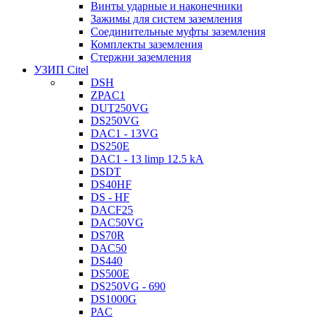
Винты ударные и наконечники
Зажимы для систем заземления
Соединительные муфты заземления
Комплекты заземления
Стержни заземления
УЗИП Citel
DSH
ZPAC1
DUT250VG
DS250VG
DAC1 - 13VG
DS250E
DAC1 - 13 limp 12.5 kA
DSDT
DS40HF
DS - HF
DACF25
DAC50VG
DS70R
DAC50
DS440
DS500E
DS250VG - 690
DS1000G
PAC