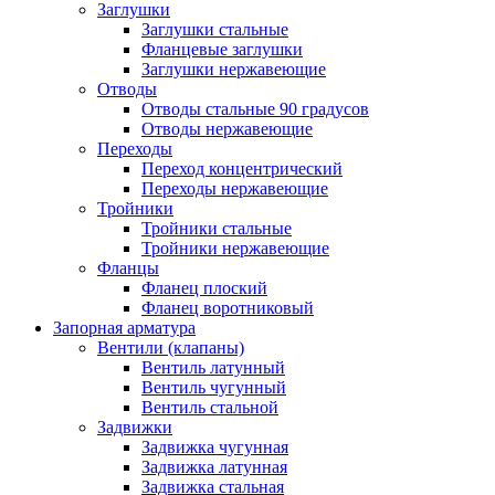
Заглушки
Заглушки стальные
Фланцевые заглушки
Заглушки нержавеющие
Отводы
Отводы стальные 90 градусов
Отводы нержавеющие
Переходы
Переход концентрический
Переходы нержавеющие
Тройники
Тройники стальные
Тройники нержавеющие
Фланцы
Фланец плоский
Фланец воротниковый
Запорная арматура
Вентили (клапаны)
Вентиль латунный
Вентиль чугунный
Вентиль стальной
Задвижки
Задвижка чугунная
Задвижка латунная
Задвижка стальная