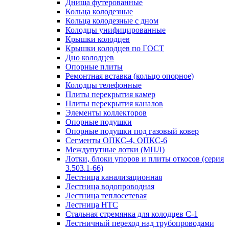
Днища футерованные
Кольца колодезные
Кольца колодезные с дном
Колодцы унифицированные
Крышки колодцев
Крышки колодцев по ГОСТ
Дно колодцев
Опорные плиты
Ремонтная вставка (кольцо опорное)
Колодцы телефонные
Плиты перекрытия камер
Плиты перекрытия каналов
Элементы коллекторов
Опорные подушки
Опорные подушки под газовый ковер
Сегменты ОПКС-4, ОПКС-6
Междупутные лотки (МПЛ)
Лотки, блоки упоров и плиты откосов (серия
3.503.1-66)
Лестница канализационная
Лестница водопроводная
Лестница теплосетевая
Лестница НТС
Стальная стремянка для колодцев С-1
Лестничный переход над трубопроводами