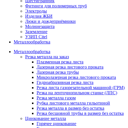
Шестигранник
Фитинги для полимерных труб
Электроды
Изделия ЖБИ
Люки и дождеприёмники
Молниезащита
Заземление
УЗИП Citel
Металлообработка
Металлообработка
Резка металла на заказ
Плазменная резка листа
Лазерная резка листового проката
Лазерная резка трубы
Микролазерная резка листового проката
Гидроабразивная резка листа
Резка листа газорезательной машиной (ГРМ)
Резка на ленточнопильном станке (ЛПС)
Резка металла газом
Рубка листового металла гильотиной
Резка металла в размер без остатка
Резка бесшовной трубы в размер без остатка
Цинкование металла
Горячее цинкование