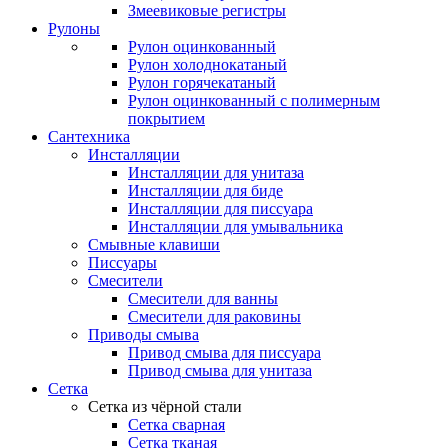
Змеевиковые регистры
Рулоны
Рулон оцинкованный
Рулон холоднокатаный
Рулон горячекатаный
Рулон оцинкованный с полимерным
покрытием
Сантехника
Инсталляции
Инсталляции для унитаза
Инсталляции для биде
Инсталляции для писсуара
Инсталляции для умывальника
Смывные клавиши
Писсуары
Смесители
Смесители для ванны
Смесители для раковины
Приводы смыва
Привод смыва для писсуара
Привод смыва для унитаза
Сетка
Сетка из чёрной стали
Сетка сварная
Сетка тканая