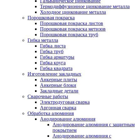
Гальваническое цинкование
Термодиффузионное цинкование металла
Холодное цинкование металла
Порошковая покраска
Порошковая покраска листов
Порошковая покраска метизов
Порошковая покраска труб
Гибка металла
Гибка листа
Гибка труб
Гибка арматуры
Гибка круга
Гибка квадрата
Изготовление закладных
Анкерные плиты
Анкерные блоки
Закладные детали
Сварочные работы
Электродуговая сварка
Аргонная сварка
Обработка алюминия
Анодирование алюминия
Анодирование алюминия с защитным
покрытием
Анодирование алюминия с