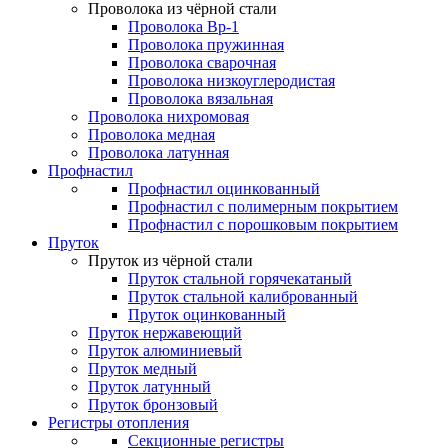
Проволока из чёрной стали
Проволока Вр-1
Проволока пружинная
Проволока сварочная
Проволока низкоуглеродистая
Проволока вязальная
Проволока нихромовая
Проволока медная
Проволока латунная
Профнастил
Профнастил оцинкованный
Профнастил с полимерным покрытием
Профнастил с порошковым покрытием
Пруток
Пруток из чёрной стали
Пруток стальной горячекатаный
Пруток стальной калиброванный
Пруток оцинкованный
Пруток нержавеющий
Пруток алюминиевый
Пруток медный
Пруток латунный
Пруток бронзовый
Регистры отопления
Секционные регистры