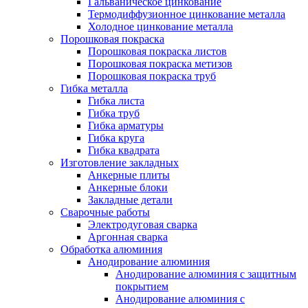
Гальваническое цинкование
Термодиффузионное цинкование металла
Холодное цинкование металла
Порошковая покраска
Порошковая покраска листов
Порошковая покраска метизов
Порошковая покраска труб
Гибка металла
Гибка листа
Гибка труб
Гибка арматуры
Гибка круга
Гибка квадрата
Изготовление закладных
Анкерные плиты
Анкерные блоки
Закладные детали
Сварочные работы
Электродуговая сварка
Аргонная сварка
Обработка алюминия
Анодирование алюминия
Анодирование алюминия с защитным
покрытием
Анодирование алюминия с