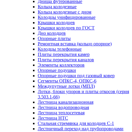
Днища футерованные
Кольца колодезные
Кольца колодезные с дном
Колодцы унифицированные
Крышки колодцев
Крышки колодцев по ГОСТ
Дно колодцев
Опорные плиты
Ремонтная вставка (кольцо опорное)
Колодцы телефонные
Плиты перекрытия камер
Плиты перекрытия каналов
Элементы коллекторов
Опорные подушки
Опорные подушки под газовый ковер
Сегменты ОПКС-4, ОПКС-6
Междупутные лотки (МПЛ)
Лотки, блоки упоров и плиты откосов (серия
3.503.1-66)
Лестница канализационная
Лестница водопроводная
Лестница теплосетевая
Лестница НТС
Стальная стремянка для колодцев С-1
Лестничный переход над трубопроводами