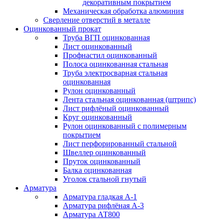
декоративным покрытием
Механическая обработка алюминия
Сверление отверстий в металле
Оцинкованный прокат
Труба ВГП оцинкованная
Лист оцинкованный
Профнастил оцинкованный
Полоса оцинкованная стальная
Труба электросварная стальная
оцинкованная
Рулон оцинкованный
Лента стальная оцинкованная (штрипс)
Лист рифлёный оцинкованный
Круг оцинкованный
Рулон оцинкованный с полимерным
покрытием
Лист перфорированный стальной
Швеллер оцинкованный
Пруток оцинкованный
Балка оцинкованная
Уголок стальной гнутый
Арматура
Арматура гладкая А-1
Арматура рифлёная А-3
Арматура АТ800