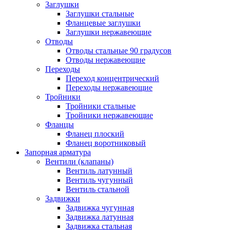
Заглушки
Заглушки стальные
Фланцевые заглушки
Заглушки нержавеющие
Отводы
Отводы стальные 90 градусов
Отводы нержавеющие
Переходы
Переход концентрический
Переходы нержавеющие
Тройники
Тройники стальные
Тройники нержавеющие
Фланцы
Фланец плоский
Фланец воротниковый
Запорная арматура
Вентили (клапаны)
Вентиль латунный
Вентиль чугунный
Вентиль стальной
Задвижки
Задвижка чугунная
Задвижка латунная
Задвижка стальная