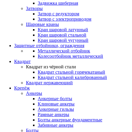
Задвижка шиберная
Затворы
Затвор с редуктором
Затвор с электроприводом
Шаровые краны
Кран шаровой латунный
Кран шаровой стальной
Кран шаровой чугунный
Защитные отбойники, ограждения
Металлический отбойник
Колесоотбойник металлический
Квадрат
Квадрат из чёрной стали
Квадрат стальной горячекатаный
Квадрат стальной калиброванный
Квадрат нержавеющий
Крепёж
Анкеры
Анкерные болты
Клиновые анкеры
Анкерные гильзы
Рамные анкеры
Болты анкерные фундаментные
Забивные анкеры
Болты