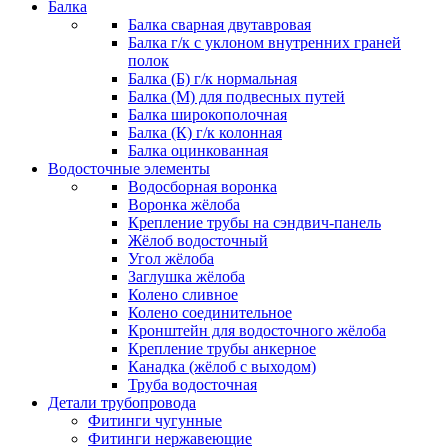
Балка
Балка сварная двутавровая
Балка г/к с уклоном внутренних граней
полок
Балка (Б) г/к нормальная
Балка (М) для подвесных путей
Балка широкополочная
Балка (К) г/к колонная
Балка оцинкованная
Водосточные элементы
Водосборная воронка
Воронка жёлоба
Крепление трубы на сэндвич-панель
Жёлоб водосточный
Угол жёлоба
Заглушка жёлоба
Колено сливное
Колено соединительное
Кронштейн для водосточного жёлоба
Крепление трубы анкерное
Канадка (жёлоб с выходом)
Труба водосточная
Детали трубопровода
Фитинги чугунные
Фитинги нержавеющие