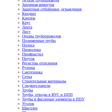
Детали трубопровода
Запорная арматура
Защитные отбойники, ограждения
Квадрат
Крепёж
Круг
Лента
Лист
Опоры трубопроводов
Полимерные трубы
Полоса
Проволока
Профнастил
Пруток
Регистры отопления
Рулоны
Сантехника
Сетка
Строительные материалы
Сэндвич-панели
Трубы
Трубы, отводы в ВУС и ЦПП
Трубы и фасонные элементы в ППУ
Уголок
Швеллер