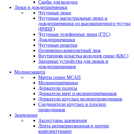
Скобы для колодца
Люки и дождеприёмники
Чугунные люки
Чугунные магистральные люки и
дождеприемники из высокопрочного чугуна
(ВЧШГ)
Чугунные телефонные люки (ГТС)
Дождеприемники
Чугунные решетки
Полимерно-композитный люк
Внутренняя оснастка колодцев связи (ККС)
Запорные устройства для люков и
дождеприемников
Молниезащита
Мачты серии МСАП
Молниеприёмники
Держатели полосы
Держатели мачт и молниеприёмников
Держатели круглых молниепроводников
Cоединители круглых и плоских
проводников
Заземление
Аксессуары заземления
Лента антикоррозионная и прочие
комплектующие