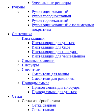
Змеевиковые регистры
Рулоны
Рулон оцинкованный
Рулон холоднокатаный
Рулон горячекатаный
Рулон оцинкованный с полимерным
покрытием
Сантехника
Инсталляции
Инсталляции для унитаза
Инсталляции для биде
Инсталляции для писсуара
Инсталляции для умывальника
Смывные клавиши
Писсуары
Смесители
Смесители для ванны
Смесители для раковины
Приводы смыва
Привод смыва для писсуара
Привод смыва для унитаза
Сетка
Сетка из чёрной стали
Сетка сварная
Сетка тканая