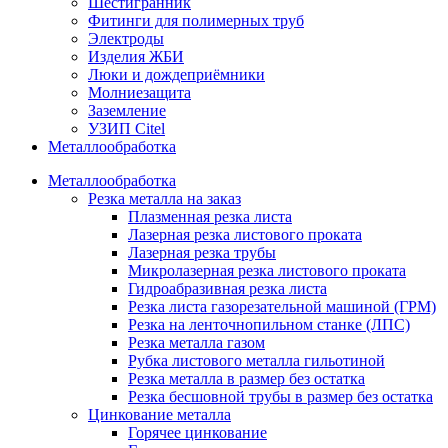
Шестигранник
Фитинги для полимерных труб
Электроды
Изделия ЖБИ
Люки и дождеприёмники
Молниезащита
Заземление
УЗИП Citel
Металлообработка
Металлообработка
Резка металла на заказ
Плазменная резка листа
Лазерная резка листового проката
Лазерная резка трубы
Микролазерная резка листового проката
Гидроабразивная резка листа
Резка листа газорезательной машиной (ГРМ)
Резка на ленточнопильном станке (ЛПС)
Резка металла газом
Рубка листового металла гильотиной
Резка металла в размер без остатка
Резка бесшовной трубы в размер без остатка
Цинкование металла
Горячее цинкование