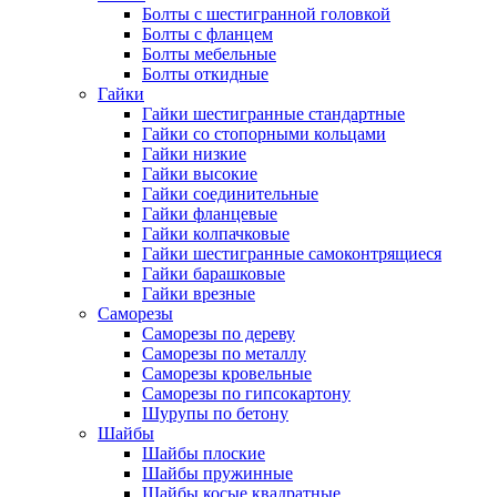
Болты с шестигранной головкой
Болты с фланцем
Болты мебельные
Болты откидные
Гайки
Гайки шестигранные стандартные
Гайки со стопорными кольцами
Гайки низкие
Гайки высокие
Гайки соединительные
Гайки фланцевые
Гайки колпачковые
Гайки шестигранные самоконтрящиеся
Гайки барашковые
Гайки врезные
Саморезы
Саморезы по дереву
Саморезы по металлу
Саморезы кровельные
Саморезы по гипсокартону
Шурупы по бетону
Шайбы
Шайбы плоские
Шайбы пружинные
Шайбы косые квадратные