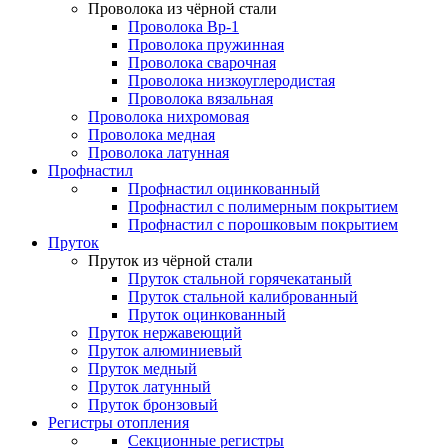
Проволока из чёрной стали
Проволока Вр-1
Проволока пружинная
Проволока сварочная
Проволока низкоуглеродистая
Проволока вязальная
Проволока нихромовая
Проволока медная
Проволока латунная
Профнастил
Профнастил оцинкованный
Профнастил с полимерным покрытием
Профнастил с порошковым покрытием
Пруток
Пруток из чёрной стали
Пруток стальной горячекатаный
Пруток стальной калиброванный
Пруток оцинкованный
Пруток нержавеющий
Пруток алюминиевый
Пруток медный
Пруток латунный
Пруток бронзовый
Регистры отопления
Секционные регистры