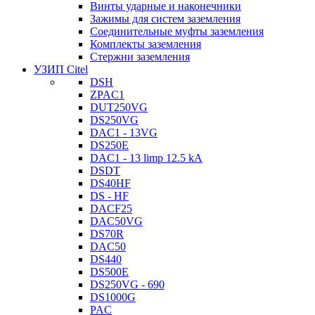
Винты ударные и наконечники
Зажимы для систем заземления
Соединительные муфты заземления
Комплекты заземления
Стержни заземления
УЗИП Citel
DSH
ZPAC1
DUT250VG
DS250VG
DAC1 - 13VG
DS250E
DAC1 - 13 limp 12.5 kA
DSDT
DS40HF
DS - HF
DACF25
DAC50VG
DS70R
DAC50
DS440
DS500E
DS250VG - 690
DS1000G
PAC