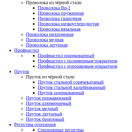
Проволока из чёрной стали
Проволока Вр-1
Проволока пружинная
Проволока сварочная
Проволока низкоуглеродистая
Проволока вязальная
Проволока нихромовая
Проволока медная
Проволока латунная
Профнастил
Профнастил оцинкованный
Профнастил с полимерным покрытием
Профнастил с порошковым покрытием
Пруток
Пруток из чёрной стали
Пруток стальной горячекатаный
Пруток стальной калиброванный
Пруток оцинкованный
Пруток нержавеющий
Пруток алюминиевый
Пруток медный
Пруток латунный
Пруток бронзовый
Регистры отопления
Секционные регистры