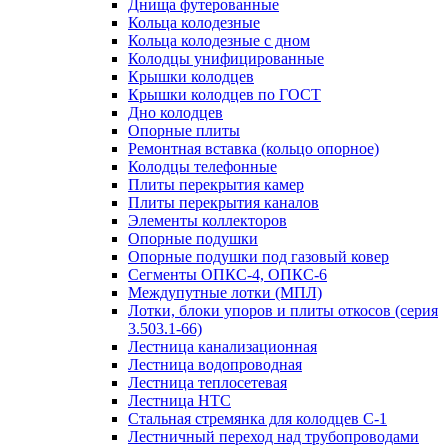
Днища футерованные
Кольца колодезные
Кольца колодезные с дном
Колодцы унифицированные
Крышки колодцев
Крышки колодцев по ГОСТ
Дно колодцев
Опорные плиты
Ремонтная вставка (кольцо опорное)
Колодцы телефонные
Плиты перекрытия камер
Плиты перекрытия каналов
Элементы коллекторов
Опорные подушки
Опорные подушки под газовый ковер
Сегменты ОПКС-4, ОПКС-6
Междупутные лотки (МПЛ)
Лотки, блоки упоров и плиты откосов (серия
3.503.1-66)
Лестница канализационная
Лестница водопроводная
Лестница теплосетевая
Лестница НТС
Стальная стремянка для колодцев С-1
Лестничный переход над трубопроводами