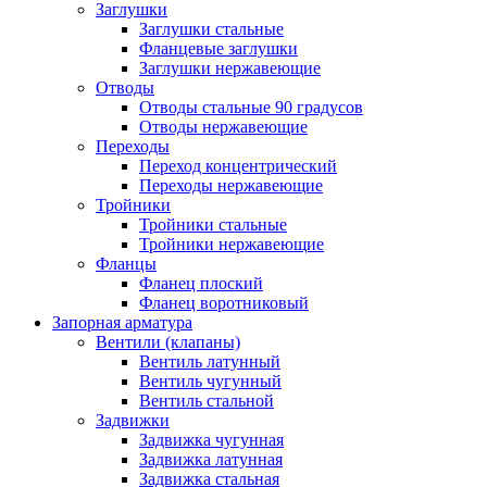
Заглушки
Заглушки стальные
Фланцевые заглушки
Заглушки нержавеющие
Отводы
Отводы стальные 90 градусов
Отводы нержавеющие
Переходы
Переход концентрический
Переходы нержавеющие
Тройники
Тройники стальные
Тройники нержавеющие
Фланцы
Фланец плоский
Фланец воротниковый
Запорная арматура
Вентили (клапаны)
Вентиль латунный
Вентиль чугунный
Вентиль стальной
Задвижки
Задвижка чугунная
Задвижка латунная
Задвижка стальная