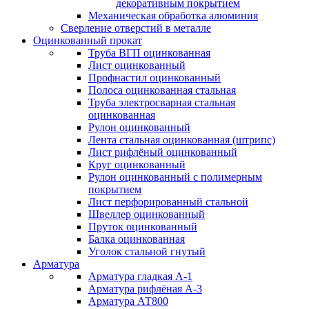
декоративным покрытием
Механическая обработка алюминия
Сверление отверстий в металле
Оцинкованный прокат
Труба ВГП оцинкованная
Лист оцинкованный
Профнастил оцинкованный
Полоса оцинкованная стальная
Труба электросварная стальная
оцинкованная
Рулон оцинкованный
Лента стальная оцинкованная (штрипс)
Лист рифлёный оцинкованный
Круг оцинкованный
Рулон оцинкованный с полимерным
покрытием
Лист перфорированный стальной
Швеллер оцинкованный
Пруток оцинкованный
Балка оцинкованная
Уголок стальной гнутый
Арматура
Арматура гладкая А-1
Арматура рифлёная А-3
Арматура АТ800