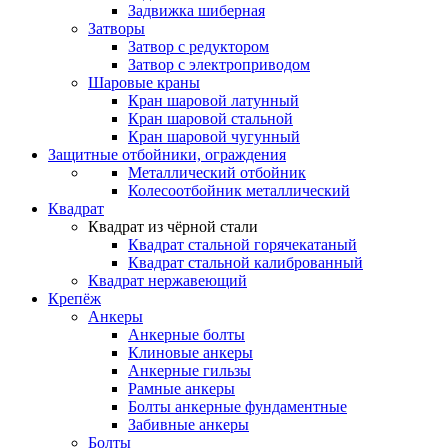
Задвижка шиберная
Затворы
Затвор с редуктором
Затвор с электроприводом
Шаровые краны
Кран шаровой латунный
Кран шаровой стальной
Кран шаровой чугунный
Защитные отбойники, ограждения
Металлический отбойник
Колесоотбойник металлический
Квадрат
Квадрат из чёрной стали
Квадрат стальной горячекатаный
Квадрат стальной калиброванный
Квадрат нержавеющий
Крепёж
Анкеры
Анкерные болты
Клиновые анкеры
Анкерные гильзы
Рамные анкеры
Болты анкерные фундаментные
Забивные анкеры
Болты