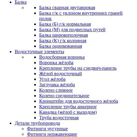
Балка
Балка сварная двутавровая
Балка г/к с уклоном внутренних граней
полок
Балка (Б) г/к нормальная
Балка (М) для подвесных путей
Балка широкополочная
Балка (К) г/к колонная
Балка оцинкованная
Водосточные элементы
Водосборная воронка
Воронка жёлоба
Крепление трубы на сэндвич-панель
Жёлоб водосточный
Угол жёлоба
Заглушка жёлоба
Колено сливное
Колено соединительное
Кронштейн для водосточного жёлоба
Крепление трубы анкерное
Канадка (жёлоб с выходом)
Труба водосточная
Детали трубопровода
Фитинги чугунные
Фитинги нержавеющие