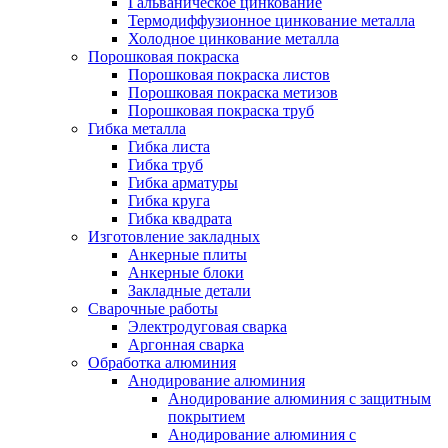
Гальваническое цинкование
Термодиффузионное цинкование металла
Холодное цинкование металла
Порошковая покраска
Порошковая покраска листов
Порошковая покраска метизов
Порошковая покраска труб
Гибка металла
Гибка листа
Гибка труб
Гибка арматуры
Гибка круга
Гибка квадрата
Изготовление закладных
Анкерные плиты
Анкерные блоки
Закладные детали
Сварочные работы
Электродуговая сварка
Аргонная сварка
Обработка алюминия
Анодирование алюминия
Анодирование алюминия с защитным
покрытием
Анодирование алюминия с