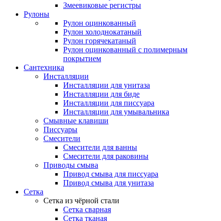
Змеевиковые регистры
Рулоны
Рулон оцинкованный
Рулон холоднокатаный
Рулон горячекатаный
Рулон оцинкованный с полимерным
покрытием
Сантехника
Инсталляции
Инсталляции для унитаза
Инсталляции для биде
Инсталляции для писсуара
Инсталляции для умывальника
Смывные клавиши
Писсуары
Смесители
Смесители для ванны
Смесители для раковины
Приводы смыва
Привод смыва для писсуара
Привод смыва для унитаза
Сетка
Сетка из чёрной стали
Сетка сварная
Сетка тканая