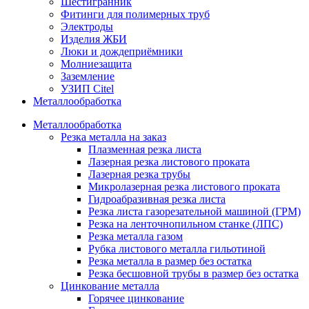
Шестигранник
Фитинги для полимерных труб
Электроды
Изделия ЖБИ
Люки и дождеприёмники
Молниезащита
Заземление
УЗИП Citel
Металлообработка
Металлообработка
Резка металла на заказ
Плазменная резка листа
Лазерная резка листового проката
Лазерная резка трубы
Микролазерная резка листового проката
Гидроабразивная резка листа
Резка листа газорезательной машиной (ГРМ)
Резка на ленточнопильном станке (ЛПС)
Резка металла газом
Рубка листового металла гильотиной
Резка металла в размер без остатка
Резка бесшовной трубы в размер без остатка
Цинкование металла
Горячее цинкование