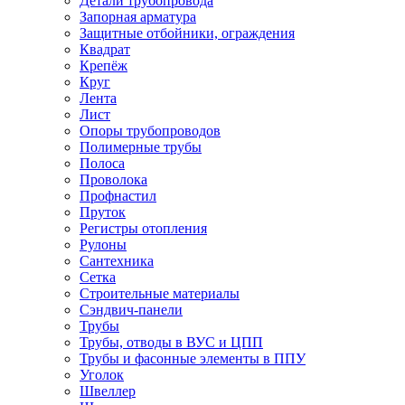
Детали трубопровода
Запорная арматура
Защитные отбойники, ограждения
Квадрат
Крепёж
Круг
Лента
Лист
Опоры трубопроводов
Полимерные трубы
Полоса
Проволока
Профнастил
Пруток
Регистры отопления
Рулоны
Сантехника
Сетка
Строительные материалы
Сэндвич-панели
Трубы
Трубы, отводы в ВУС и ЦПП
Трубы и фасонные элементы в ППУ
Уголок
Швеллер