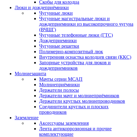
Скобы для колодца
Люки и дождеприёмники
Чугунные люки
Чугунные магистральные люки и
дождеприемники из высокопрочного чугуна
(ВЧШГ)
Чугунные телефонные люки (ГТС)
Дождеприемники
Чугунные решетки
Полимерно-композитный люк
Внутренняя оснастка колодцев связи (ККС)
Запорные устройства для люков и
дождеприемников
Молниезащита
Мачты серии МСАП
Молниеприёмники
Держатели полосы
Держатели мачт и молниеприёмников
Держатели круглых молниепроводников
Cоединители круглых и плоских
проводников
Заземление
Аксессуары заземления
Лента антикоррозионная и прочие
комплектующие