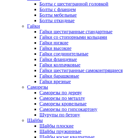
Болты с шестигранной головкой
Болты с фланцем
Болты мебельные
Болты откидные
Гайки
Гайки шестигранные стандартные
Гайки со стопорными кольцами
Гайки низкие
Гайки высокие
Гайки соединительные
Гайки фланцевые
Гайки колпачковые
Гайки шестигранные самоконтрящиеся
Гайки барашковые
Гайки врезные
Саморезы
Саморезы по дереву
Саморезы по металлу
Саморезы кровельные
Саморезы по гипсокартону
Шурупы по бетону
Шайбы
Шайбы плоские
Шайбы пружинные
Шайбы косые квадратные