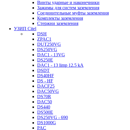
Винты ударные и наконечники
Зажимы для систем заземления
Соединительные муфты заземления
Комплекты заземления
Стержни заземления
УЗИП Citel
DSH
ZPAC1
DUT250VG
DS250VG
DAC1 - 13VG
DS250E
DAC1 - 13 limp 12.5 kA
DSDT
DS40HF
DS - HF
DACF25
DAC50VG
DS70R
DAC50
DS440
DS500E
DS250VG - 690
DS1000G
PAC